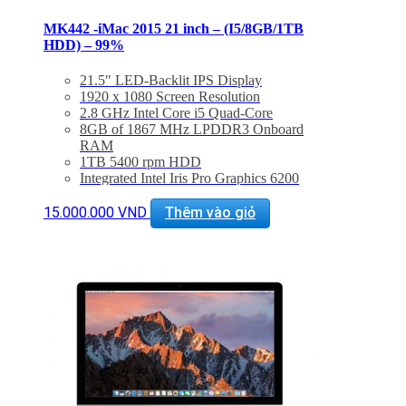
MK442 -iMac 2015 21 inch – (I5/8GB/1TB
HDD) – 99%
21.5″ LED-Backlit IPS Display
1920 x 1080 Screen Resolution
2.8 GHz Intel Core i5 Quad-Core
8GB of 1867 MHz LPDDR3 Onboard
RAM
1TB 5400 rpm HDD
Integrated Intel Iris Pro Graphics 6200
802.11ac Wi-Fi, Bluetooth 4.0
Thunderbolt 2 + USB 3.0
15.000.000
VND
Thêm vào giỏ
Mac OS X El Capitan or macOS Sierra
Tình trạng
: mới 99%
Bảo hành 6 tháng. Bao test 1 tuần.
Hổ trợ kỹ thuật và vệ sinh máy suốt đời.