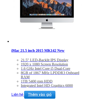
iMac 21.5 inch 2015 MK142 New
21.5″ LED-Backlit IPS Display
1920 x 1080 Screen Resolution
1.6 GHz Intel Core i5 Dual-Core
8GB of 1867 MHz LPDDR3 Onboard
RAM
1TB 5400 rpm HDD
Integrated Intel HD Graphics 6000
802.11ac Wi-Fi, Bluetooth 4.0
Thunderbolt 2 + USB 3.0
Liên hệ
Thêm vào giỏ
Magic Keyboard & Magic Mouse 2
Included