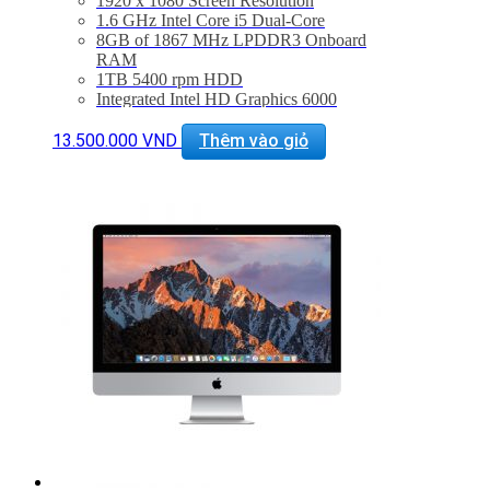
1920 x 1080 Screen Resolution
1.6 GHz Intel Core i5 Dual-Core
8GB of 1867 MHz LPDDR3 Onboard
RAM
1TB 5400 rpm HDD
Integrated Intel HD Graphics 6000
802.11ac Wi-Fi, Bluetooth 4.0
Thunderbolt 2 + USB 3.0
13.500.000
VND
Thêm vào giỏ
Tình trạng
: mới 99%
Bảo hành 6 tháng. Bao test 1 tuần.
Hổ trợ kỹ thuật và vệ sinh máy suốt đời.