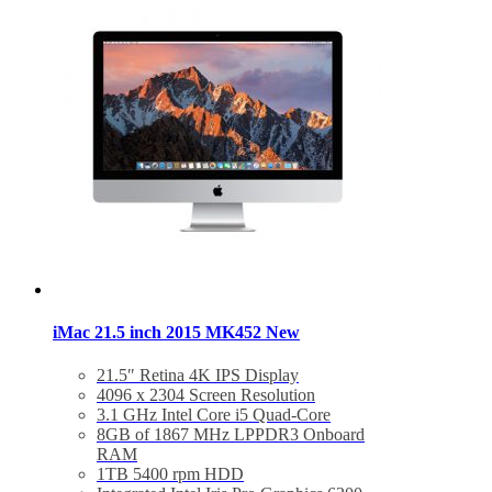
Mac OS X El Capitan or macOS Sierra
iMac 21.5 inch 2015 MK452 New
21.5″ Retina 4K IPS Display
4096 x 2304 Screen Resolution
3.1 GHz Intel Core i5 Quad-Core
8GB of 1867 MHz LPPDR3 Onboard
RAM
1TB 5400 rpm HDD