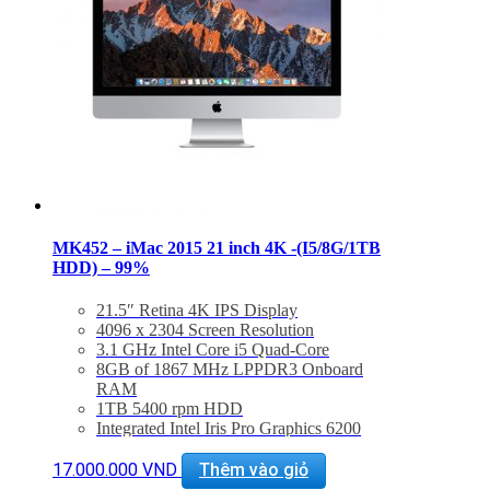
MK452 – iMac 2015 21 inch 4K -(I5/8G/1TB
HDD) – 99%
21.5″ Retina 4K IPS Display
4096 x 2304 Screen Resolution
3.1 GHz Intel Core i5 Quad-Core
8GB of 1867 MHz LPPDR3 Onboard
RAM
1TB 5400 rpm HDD
Integrated Intel Iris Pro Graphics 6200
802.11ac Wi-Fi, Bluetooth 4.0
Thunderbolt 2 + USB 3.0
17.000.000
VND
Thêm vào giỏ
Tình trạng
: mới 99%