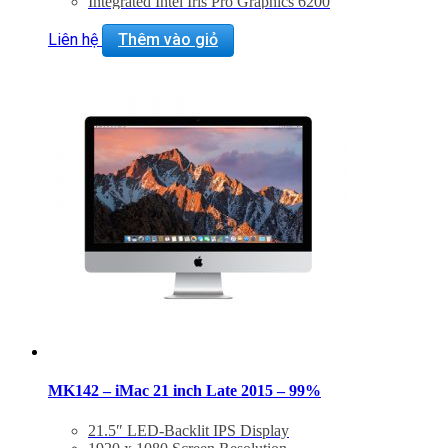
Integrated Intel Iris Pro Graphics 6200
802.11ac Wi-Fi, Bluetooth 4.0
Thunderbolt 2 + USB 3.0
Liên hệ
Thêm vào giỏ
Magic Keyboard & Magic Mouse 2
Included
Mac OS X El Capitan or macOS Sierra
MK142 – iMac 21 inch Late 2015 – 99%
21.5″ LED-Backlit IPS Display