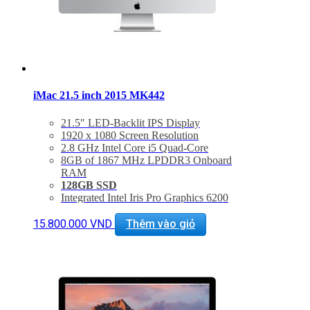
iMac 21.5 inch 2015 MK442
21.5″ LED-Backlit IPS Display
1920 x 1080 Screen Resolution
2.8 GHz Intel Core i5 Quad-Core
8GB of 1867 MHz LPDDR3 Onboard
RAM
128GB SSD
Integrated Intel Iris Pro Graphics 6200
802.11ac Wi-Fi, Bluetooth 4.0
Thunderbolt 2 + USB 3.0
15.800.000
VND
Thêm vào giỏ
Tình trạng
: mới 99%
Bảo hành 6 tháng. Bao test 1 tuần.
Hổ trợ kỹ thuật và vệ sinh máy suốt đời.