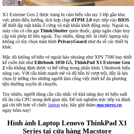
X1 Extreme Gen 2 được trang bị cảm biến vân tay 3 lớp gần khu
vực phím điều hướng, tích hợp chip
dTPM 2.0
trực tiếp vào
BIOS
để thiết lập mật khẩu ổ cứng và mật khẩu khởi động máy. Ngoài ra,
máy còn có cần gạt
ThinkShutter
quen thuộc, giúp ngăn chặn truy
cập trái phép từ bên ngoài. Tuy nhiên, đáng tiếc là chiếc laptop này
không có tùy chọn màn hình
PrivacyGuard
như đa số các thiết bị
khác.
Mặc dù không sở hữu vẻ ngoài hào nhoáng như XPS 7590 hay thiết
kế cuốn hút như
Elitebook 1050 G5, ThinkPad X1 Extreme Gen
2
vẫn khẳng định được vị thế riêng trong phân khúc Ultrabook hiệu
năng cao. Với cấu hình mạnh mẽ và độ bền bỉ vượt trội, đây là lựa
chọn lý tưởng cho những người làm công việc thiết kế đa phương
tiện thường xuyên di chuyển.
Tuy nhiên, người dùng cần cân nhắc về khả năng duy trì hiệu suất
tối đa của CPU trong thời gian dài. Để trải nghiệm trực tiếp và đánh
giá chi tiết hơn về chiếc
laptop
này, hãy ghé thăm
macstores.vn
ngay hôm nay!
Hình ảnh Laptop Lenovo ThinkPad X1
Series tại cửa hàng Macstore