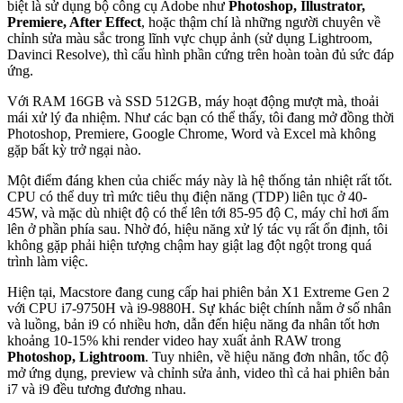
biệt là sử dụng bộ công cụ Adobe như
Photoshop, Illustrator,
Premiere, After Effect
, hoặc thậm chí là những người chuyên về
chỉnh sửa màu sắc trong lĩnh vực chụp ảnh (sử dụng Lightroom,
Davinci Resolve), thì cấu hình phần cứng trên hoàn toàn đủ sức đáp
ứng.
Với RAM 16GB và SSD 512GB, máy hoạt động mượt mà, thoải
mái xử lý đa nhiệm. Như các bạn có thể thấy, tôi đang mở đồng thời
Photoshop, Premiere, Google Chrome, Word và Excel mà không
gặp bất kỳ trở ngại nào.
Một điểm đáng khen của chiếc máy này là hệ thống tản nhiệt rất tốt.
CPU có thể duy trì mức tiêu thụ điện năng (TDP) liên tục ở 40-
45W, và mặc dù nhiệt độ có thể lên tới 85-95 độ C, máy chỉ hơi ấm
lên ở phần phía sau. Nhờ đó, hiệu năng xử lý tác vụ rất ổn định, tôi
không gặp phải hiện tượng chậm hay giật lag đột ngột trong quá
trình làm việc.
Hiện tại, Macstore đang cung cấp hai phiên bản X1 Extreme Gen 2
với CPU i7-9750H và i9-9880H. Sự khác biệt chính nằm ở số nhân
và luồng, bản i9 có nhiều hơn, dẫn đến hiệu năng đa nhân tốt hơn
khoảng 10-15% khi render video hay xuất ảnh RAW trong
Photoshop, Lightroom
. Tuy nhiên, về hiệu năng đơn nhân, tốc độ
mở ứng dụng, preview và chỉnh sửa ảnh, video thì cả hai phiên bản
i7 và i9 đều tương đương nhau.