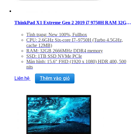
ThinkPad X1 Extreme Gen 2 2019 i7 9750H RAM 32GB SSD 1TB FHD GTX 1650Ti (MỚI)
Tình trạng: New 100%, Fullbox
CPU: 2.6GHz Six-core I7–9750H (Turbo 4.5GHz,
cache 12MB)
RAM: 32GB 2666MHz DDR4 memory
SSD: 1TB SSD NVMe PCIe
Màn hình: 15.6″ FHD (1920 x 1080) HDR 400, 500
nits
Card đồ hoạ: NVIDIA GeForce GTX 1650 (4GB)
OS: Windows Pro License
Liên hệ
Thêm vào giỏ
Trọng lượng: 1.70Kg