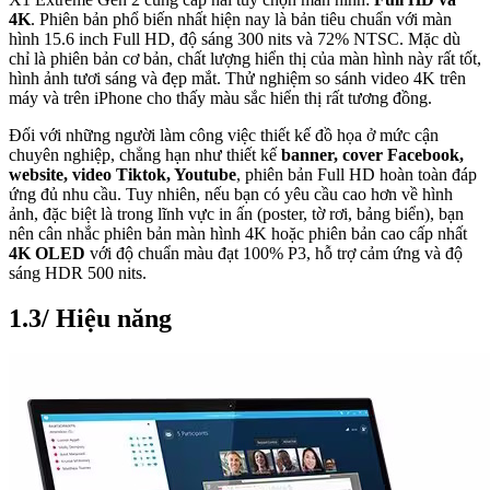
4K
. Phiên bản phổ biến nhất hiện nay là bản tiêu chuẩn với màn
hình 15.6 inch Full HD, độ sáng 300 nits và 72% NTSC. Mặc dù
chỉ là phiên bản cơ bản, chất lượng hiển thị của màn hình này rất tốt,
hình ảnh tươi sáng và đẹp mắt. Thử nghiệm so sánh video 4K trên
máy và trên iPhone cho thấy màu sắc hiển thị rất tương đồng.
Đối với những người làm công việc thiết kế đồ họa ở mức cận
chuyên nghiệp, chẳng hạn như thiết kế
banner, cover Facebook,
website, video Tiktok, Youtube
, phiên bản Full HD hoàn toàn đáp
ứng đủ nhu cầu. Tuy nhiên, nếu bạn có yêu cầu cao hơn về hình
ảnh, đặc biệt là trong lĩnh vực in ấn (poster, tờ rơi, bảng biển), bạn
nên cân nhắc phiên bản màn hình 4K hoặc phiên bản cao cấp nhất
4K OLED
với độ chuẩn màu đạt 100% P3, hỗ trợ cảm ứng và độ
sáng HDR 500 nits.
1.3/ Hiệu năng