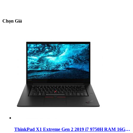
Chọn Giá
ThinkPad X1 Extreme Gen 2 2019 i7 9750H RAM 16GB SSD 512GB FHD GTX 1650Ti (MỚI)