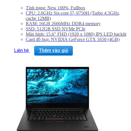
Tình trạng: New 100%, Fullbox
CPU: 2.6GHz Six-core I7–9750H (Turbo 4.5GHz,
cache 12MB)
RAM: 16GB 2666MHz DDR4 memory
SSD: 512GB SSD NVMe PCIe
Màn hình: 15.6″ FHD (1920 x 1080) IPS LED backlit
Card đồ hoạ: NVIDIA GeForce GTX 1650 (4GB)
OS: Windows Pro License
Trọng lượng: 1.70Kg
Liên hệ
Thêm vào giỏ