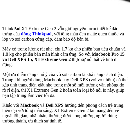
ThinkPad X1 Extreme Gen 2 vẫn giữ nguyên form thiết kế đặc
trưng của
dòng Thinkpad
, với tông màu đen matte quen thuộc và
lớp vỏ sợi carbon cứng cáp, đảm bảo độ bền bỉ.
Máy có trọng lượng rất nhẹ, chỉ 1.7 kg cho phiên bản tiêu chuẩn và
1.8 kg cho phiên bản màn hình cảm ứng. So với
Macbook Pro 15
và Dell XPS 15, X1 Extreme Gen 2
thực sự nổi bật về tính di
động.
Một ưu điểm đáng chú ý của vỏ sợi carbon là khả năng cách điện.
Trong khi người dùng Macbook hay Dell XPS (với vỏ nhôm) có thể
gặp tình trạng điện giật nhẹ trong một số môi trường văn phòng do
rò rỉ điện, thì X1 Extreme Gen 2 hoàn toàn loại bỏ nỗi lo này, giúp
bạn tập trung làm việc tối đa.
Khác với
Macbook
và
Dell XPS
hướng đến phong cách trẻ trung,
hiện đại với tông màu sáng, X1 Extreme Gen 2 lại mang đến vẻ
ngoài tối giản, nhã nhặn, thường được lòng những người dùng
trưởng thành, ưa thích sự tinh tế.