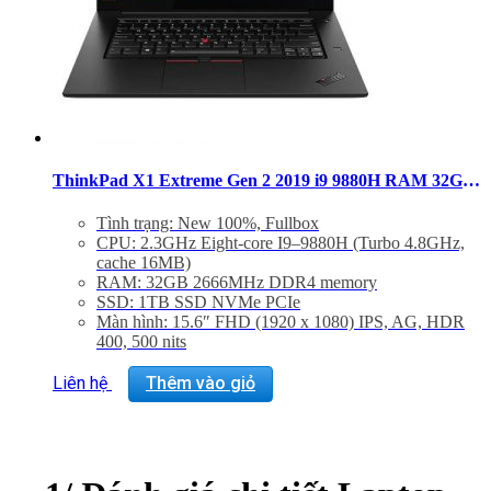
ThinkPad X1 Extreme Gen 2 2019 i9 9880H RAM 32GB SSD 1TB FHD GTX 1650 Max-Q (MỚI)
Tình trạng: New 100%, Fullbox
CPU: 2.3GHz Eight-core I9–9880H (Turbo 4.8GHz,
cache 16MB)
RAM: 32GB 2666MHz DDR4 memory
SSD: 1TB SSD NVMe PCIe
Màn hình: 15.6″ FHD (1920 x 1080) IPS, AG, HDR
400, 500 nits
Card đồ hoạ: NVIDIA GeForce GTX 1650 Max-Q
(4GB)
Liên hệ
Thêm vào giỏ
OS: Windows Pro License
Trọng lượng: 1.70Kg