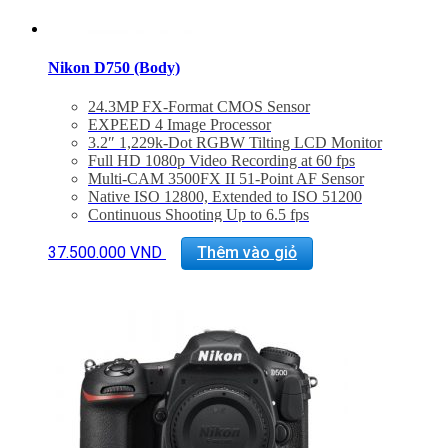
Nikon D750 (Body)
24.3MP FX-Format CMOS Sensor
EXPEED 4 Image Processor
3.2″ 1,229k-Dot RGBW Tilting LCD Monitor
Full HD 1080p Video Recording at 60 fps
Multi-CAM 3500FX II 51-Point AF Sensor
Native ISO 12800, Extended to ISO 51200
Continuous Shooting Up to 6.5 fps
91k-Pixel RGB Sensor and Group Area AF
Built-In Wi-Fi Connectivity
37.500.000
VND
Thêm vào giỏ
Time Lapse Shooting & Exposure Smoothing
Bảo hành 24 tháng
Đã bao gồm thuế VAT 10%
Quà tặng : Túi Nikon + thẻ 16Gb