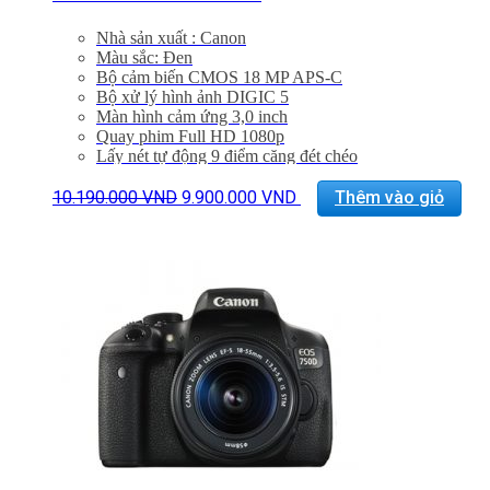
Nhà sản xuất : Canon
Màu sắc: Đen
Bộ cảm biến CMOS 18 MP APS-C
Bộ xử lý hình ảnh DIGIC 5
Màn hình cảm ứng 3,0 inch
Quay phim Full HD 1080p
Lấy nét tự động 9 điểm căng đét chéo
ISO 100 – 12800, có thể mở rộng tới 25600
Giá
Giá
Chụp liên tục 5 khung hình / giây
10.190.000
VND
9.900.000
VND
Thêm vào giỏ
gốc
hiện
Bảo hành 24 tháng
là:
tại
Đã bao gồm VAT 10%
10.190.000 VND.
là:
Quà tặng: Thẻ 16Gb + Túi Canon
9.900.000 VND.