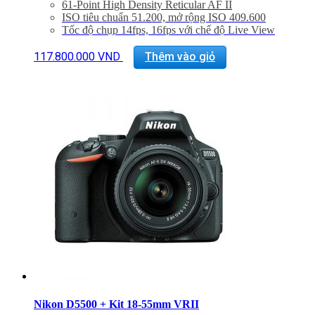
61-Point High Density Reticular AF II
ISO tiêu chuẩn 51.200, mở rộng ISO 409.600
Tốc độ chụp 14fps, 16fps với chế độ Live View
Dual Pixel CMOS AF and Movie Servo AF
Tích hợp GPS, CFast và khe cắm CF Card
117.800.000
VND
Thêm vào giỏ
Bảo hành 24 tháng
Đã bao gồm VAT 10%
Quà tặng: Thẻ 16Gb + Túi Canon
Nikon D5500 + Kit 18-55mm VRII