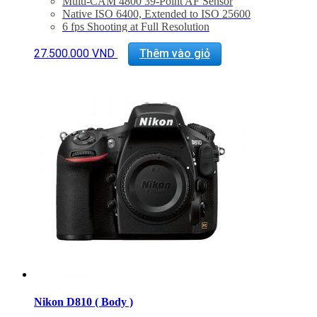
Multi-CAM 4800 39-Point AF Sensor
Native ISO 6400, Extended to ISO 25600
6 fps Shooting at Full Resolution
Built-In Flash with Commander Mode
Supports WU-1b Wireless Mobile Adapter
27.500.000
VND
Thêm vào giỏ
Bảo hành 24 tháng
Đã bao gồm thuế VAT 10%
Quà tặng : Túi Nikon + thẻ 16Gb
Nikon D810 ( Body )