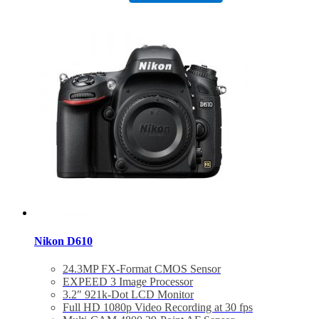
DX NIKKOR 18-140mm f/3.5-5.6G ED VR Len
Bảo hành 24 tháng
Đã bao gồm thuế VAT 10%
Quà tặng : Túi Nikon + thẻ 16Gb
Nikon D610
24.3MP FX-Format CMOS Sensor
EXPEED 3 Image Processor
3.2″ 921k-Dot LCD Monitor
Full HD 1080p Video Recording at 30 fps