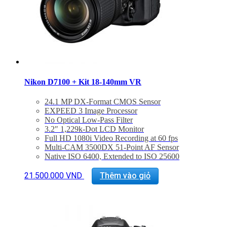
Nikon D7100 + Kit 18-140mm VR
24.1 MP DX-Format CMOS Sensor
EXPEED 3 Image Processor
No Optical Low-Pass Filter
3.2″ 1,229k-Dot LCD Monitor
Full HD 1080i Video Recording at 60 fps
Multi-CAM 3500DX 51-Point AF Sensor
Native ISO 6400, Extended to ISO 25600
6 fps Shooting for 100 Shots
2,016-Pixel RGB Sensor Exposure Metering
21.500.000
VND
Thêm vào giỏ
DX NIKKOR 18-140mm f/3.5-5.6G ED VR Lens
Bảo hành 24 tháng
Đã bao gồm thuế VAT 10%
Quà tặng : Túi Nikon + thẻ 16Gb