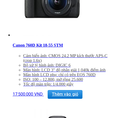
Canon 760D Kit 18-55 STM
Cảm biến ảnh: CMOS 24.2 MP kích thước APS-C
(crop 1.6x)
Bộ xử lý hình ảnh: DIGIC 6
Màn hình: LCD 3″ độ phân giải 1,040k điểm ảnh
Màn hình LCD phụ: chỉ có trên EOS 760D
ISO: 100 – 12.800, mở rộng 25.600
Tốc độ màn trập: 1/4.000 giây
Hệ thống lấy nét: Hybrid CMOS AF III, 19 điểm theo
pha, toàn bộ cross-type
17.500.000
VND
Thêm vào giỏ
Quay phim: Full HD 1.920 x .1.080 pixel @ 30 fps /
25 fps / 24 fps
Kết nối Wifi/NFC
Thẻ nhớ: SD / SDHC / SDXC
Pin: LP-E17