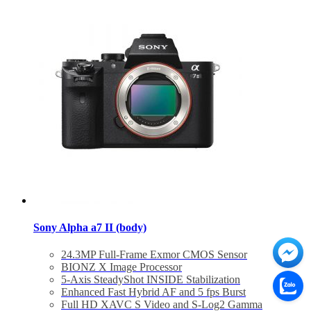
Bảo hành 24 tháng
Đã bao gồm VAT 10%
Sony Alpha a7 II (body)
24.3MP Full-Frame Exmor CMOS Sensor
BIONZ X Image Processor
5-Axis SteadyShot INSIDE Stabilization
Enhanced Fast Hybrid AF and 5 fps Burst
Full HD XAVC S Video and S-Log2 Gamma