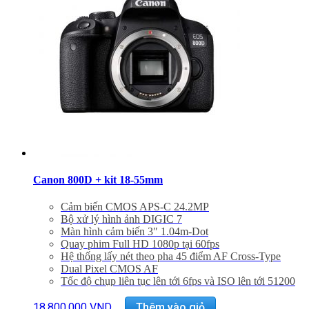
Bảo hành 24 tháng
Đã bao gồm VAT 10%
Quà tặng: Thẻ 16Gb + Túi Canon
Canon 800D + kit 18-55mm
Cảm biến CMOS APS-C 24.2MP
Bộ xử lý hình ảnh DIGIC 7
Màn hình cảm biến 3″ 1.04m-Dot
Quay phim Full HD 1080p tại 60fps
Hệ thống lấy nét theo pha 45 điểm AF Cross-Type
Dual Pixel CMOS AF
Tốc độ chụp liên tục lên tới 6fps và ISO lên tới 51200
Kết nối Wifi, NFC, Bluetooth
HDR Movie, Time-lapse movie
18.800.000
VND
Thêm vào giỏ