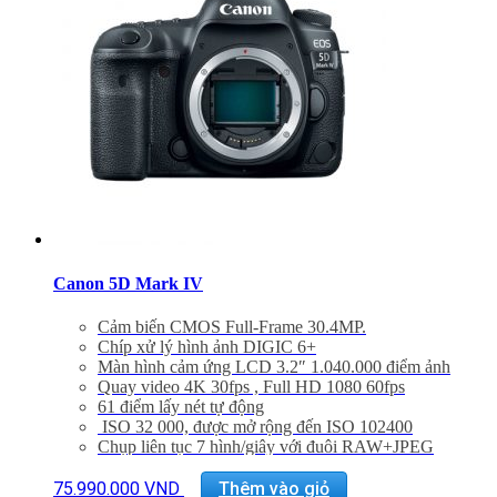
Canon 5D Mark IV
Cảm biến CMOS Full-Frame 30.4MP.
Chíp xử lý hình ảnh DIGIC 6+
Màn hình cảm ứng LCD 3.2″ 1.040.000 điểm ảnh
Quay video 4K 30fps , Full HD 1080 60fps
61 điểm lấy nét tự động
ISO 32 000, được mở rộng đến ISO 102400
Chụp liên tục 7 hình/giây với đuôi RAW+JPEG
Cảm biến đo sáng hai lớp với 63 vùng
File Raw 14-Bit and S-RAW
75.990.000
VND
Thêm vào giỏ