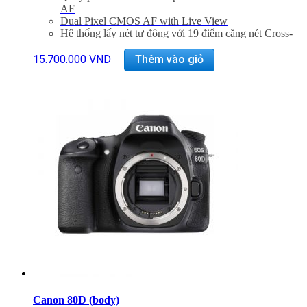
AF
Dual Pixel CMOS AF with Live View
Hệ thống lấy nét tự động với 19 điểm căng nét Cross-
Type và điểm AF kép
ISO 12800, mở rộng ISO 25600
15.700.000
VND
Thêm vào giỏ
Tốc độ chụp liên tiếp 7fps
Tích hợp kết nối Wifi
Bảo hành 24 tháng
Đã bao gồm VAT 10%
Quà tặng: Thẻ 16Gb + Túi Canon
Canon 80D (body)