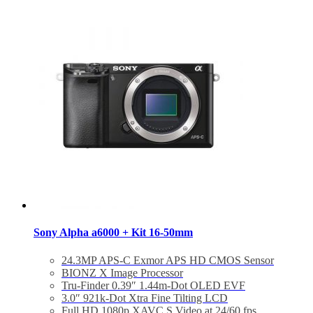
Bảo hành 24 tháng
Đã bao gồm thuế VAT 10%
Sony Alpha a6000 + Kit 16-50mm
24.3MP APS-C Exmor APS HD CMOS Sensor
BIONZ X Image Processor
Tru-Finder 0.39″ 1.44m-Dot OLED EVF
3.0″ 921k-Dot Xtra Fine Tilting LCD
Full HD 1080p XAVC S Video at 24/60 fps