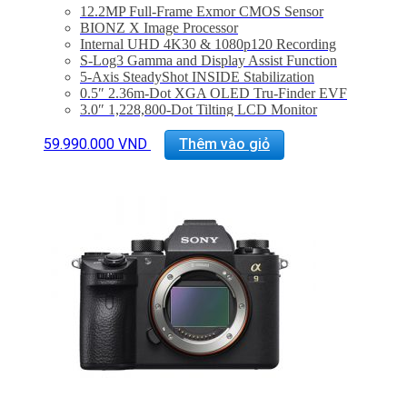
12.2MP Full-Frame Exmor CMOS Sensor
BIONZ X Image Processor
Internal UHD 4K30 & 1080p120 Recording
S-Log3 Gamma and Display Assist Function
5-Axis SteadyShot INSIDE Stabilization
0.5″ 2.36m-Dot XGA OLED Tru-Finder EVF
3.0″ 1,228,800-Dot Tilting LCD Monitor
Up to 5 fps Shooting and ISO 409600
Fast Intelligent AF, 169 AF Points
59.990.000
VND
Thêm vào giỏ
Built-In Wi-Fi with NFC
Bảo hành 24 tháng
Đã bao gồm VAT 10%
Quà tặng: Thẻ 64Gb 94Mb/s + Túi