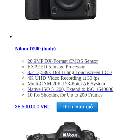
Nikon D500 (body)
20.9MP DX-Format CMOS Sensor
EXPEED 5 Image Processor
3.2″ 2,539k-Dot Tilting Touchscreen LCD
4K UHD Video Recording at 30 fps
Multi-CAM 20K 153-Point AF System
Native ISO 51200, Extend to ISO 1640000
10 fps Shooting for Up to 200 Frames
Built-In Wi-Fi, Bluetooth and NFC
180k-Pixel RGB Sensor and Group Area AF
38.500.000
VND
Thêm vào giỏ
In-Camera Time Lapse, Up to 9999 Frames
Bảo hành 24 tháng
Đã bao gồm thuế VAT 10%
Quà tặng : Túi Nikon + thẻ 16Gb