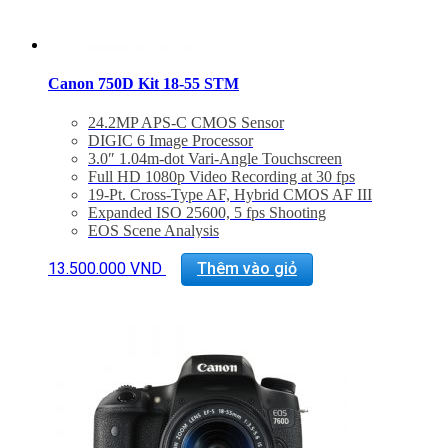
Canon 750D Kit 18-55 STM
24.2MP APS-C CMOS Sensor
DIGIC 6 Image Processor
3.0″ 1.04m-dot Vari-Angle Touchscreen
Full HD 1080p Video Recording at 30 fps
19-Pt. Cross-Type AF, Hybrid CMOS AF III
Expanded ISO 25600, 5 fps Shooting
EOS Scene Analysis
Built-In Wi-Fi Connectivity with NFC
Bảo hành 24 tháng
13.500.000
VND
Thêm vào giỏ
Đã bao gồm VAT 10%
Quà tặng: Thẻ 16Gb + Túi Canon