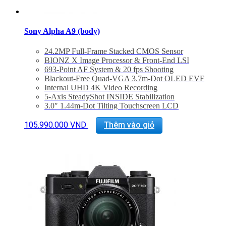
Sony Alpha A9 (body)
24.2MP Full-Frame Stacked CMOS Sensor
BIONZ X Image Processor & Front-End LSI
693-Point AF System & 20 fps Shooting
Blackout-Free Quad-VGA 3.7m-Dot OLED EVF
Internal UHD 4K Video Recording
5-Axis SteadyShot INSIDE Stabilization
3.0″ 1.44m-Dot Tilting Touchscreen LCD
ISO 204,800, Silent Electronic Shutter
Built-In Wi-Fi/Bluetooth, Dual SD Slots
105.990.000
VND
Thêm vào giỏ
Integrated LAN and PC Sync Terminals
Bảo hành 24 tháng
Đã bao gồm VAT 10%
Quà tặng: Thẻ 64Gb 200Mb/s + Túi