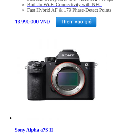
Built-In Wi-Fi Connectivity with NFC
Fast Hybrid AF & 179 Phase-Detect Points
Up to 11 fps Shooting and ISO 25600
Multi-Interface Shoe and Built-In Flash
13.990.000
VND
Thêm vào giỏ
Auto Object Framing and Multi Frame NR
Bảo hành 24 tháng
Đã bao gồm VAT 10%
Quà tặng: Thẻ 16Gb 90Mb/s + Túi + Pin dự phòng
SONY CP-E6
Sony Alpha a7S II