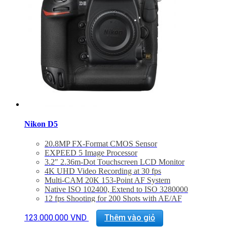
Nikon D5
20.8MP FX-Format CMOS Sensor
EXPEED 5 Image Processor
3.2″ 2.36m-Dot Touchscreen LCD Monitor
4K UHD Video Recording at 30 fps
Multi-CAM 20K 153-Point AF System
Native ISO 102400, Extend to ISO 3280000
12 fps Shooting for 200 Shots with AE/AF
180k-Pixel RGB Sensor and Group Area AF
14-Bit Raw Files and 12-Bit Raw S Format
123.000.000
VND
Thêm vào giỏ
1000 Base-T Gigabit Wired LAN Support