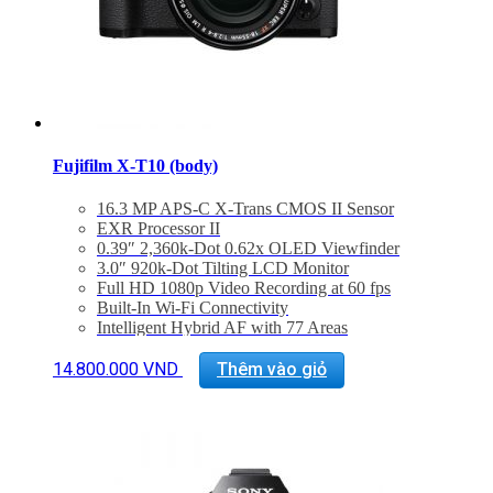
Fujifilm X-T10 (body)
16.3 MP APS-C X-Trans CMOS II Sensor
EXR Processor II
0.39″ 2,360k-Dot 0.62x OLED Viewfinder
3.0″ 920k-Dot Tilting LCD Monitor
Full HD 1080p Video Recording at 60 fps
Built-In Wi-Fi Connectivity
Intelligent Hybrid AF with 77 Areas
Up to 8 fps Shooting and ISO 51200
Film Simulation Mode, Electronic Shutter
14.800.000
VND
Thêm vào giỏ