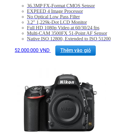
36.3MP FX-Format CMOS Sensor
EXPEED 4 Image Processor
No Optical Low Pass Filter
3.2″ 1,229k-Dot LCD Monitor
Full HD 1080p Video at 60/30/24 fps
Multi-CAM 3500FX 51-Point AF Sensor
Native ISO 12800, Extended to ISO 51200
5 fps Shooting at Full Resolution
Electronic Front Curtain Shutter
52.000.000
VND
Thêm vào giỏ
14-Bit RAW Files and 12-Bit RAW S Format
Bảo hành 24 tháng
Đã bao gồm thuế VAT 10%