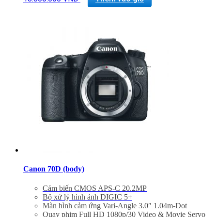
Bảo hành 24 tháng
Đã bao gồm VAT 10%
Quà tặng: Thẻ 16Gb + Túi Canon
Canon 70D (body)
Cảm biến CMOS APS-C 20.2MP
Bộ xử lý hình ảnh DIGIC 5+
Màn hình cảm ứng Vari-Angle 3.0″ 1.04m-Dot
Quay phim Full HD 1080p/30 Video & Movie Servo