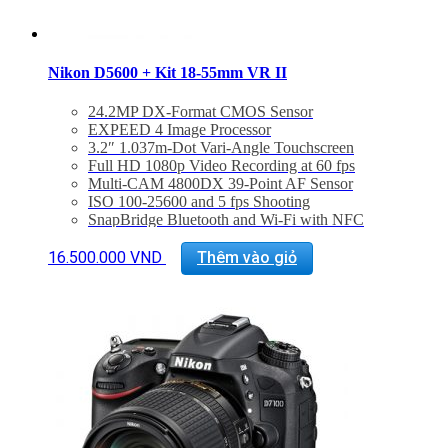
Nikon D5600 + Kit 18-55mm VR II
24.2MP DX-Format CMOS Sensor
EXPEED 4 Image Processor
3.2″ 1.037m-Dot Vari-Angle Touchscreen
Full HD 1080p Video Recording at 60 fps
Multi-CAM 4800DX 39-Point AF Sensor
ISO 100-25600 and 5 fps Shooting
SnapBridge Bluetooth and Wi-Fi with NFC
Time-Lapse Movie Recording
AF-P DX 18-55mm f/3.5-5.6G VR Lens
16.500.000
VND
Thêm vào giỏ
Bảo hành 24 tháng
Đã bao gồm thuế VAT 10%
Quà tặng : Túi Nikon + thẻ 16Gb