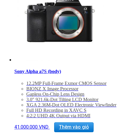
Sony Alpha a7S (body)
12.2MP Full-Frame Exmor CMOS Sensor
BIONZ X Image Processor
Gapless On-Chip Lens Design
3.0″ 921.6k-Dot Tilting LCD Monitor
XGA 2.36M-Dot OLED Electronic Viewfinder
Full HD Recording in XAVC S
4:2:2 UHD 4K Output via HDMI
Full Pixel Read-Out, S-Log2 Gamma
Expandable Sensitivity: ISO 50-409600
41.000.000
VND
Thêm vào giỏ
Fast Intelligent 25-Point AF System