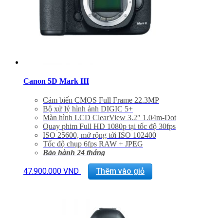
Canon 5D Mark III
Cảm biến CMOS Full Frame 22.3MP
Bộ xử lý hình ảnh DIGIC 5+
Màn hình LCD ClearView 3.2″ 1.04m-Dot
Quay phim Full HD 1080p tại tốc độ 30fps
ISO 25600, mở rộng tới ISO 102400
Tốc độ chụp 6fps RAW + JPEG
Bảo hành 24 tháng
Đã bao gồm VAT 10%
Quà tặng: Thẻ 16Gb + Túi Canon
47.900.000
VND
Thêm vào giỏ