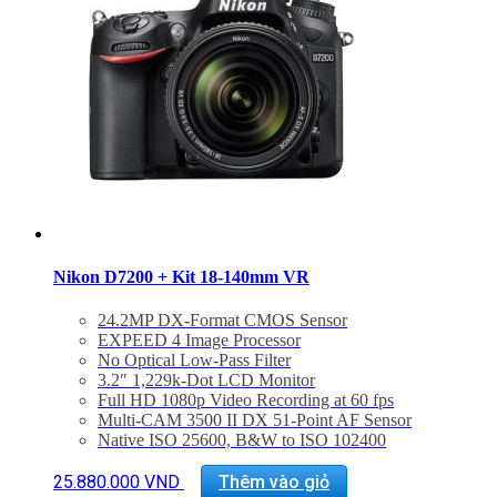
Nikon D7200 + Kit 18-140mm VR
24.2MP DX-Format CMOS Sensor
EXPEED 4 Image Processor
No Optical Low-Pass Filter
3.2″ 1,229k-Dot LCD Monitor
Full HD 1080p Video Recording at 60 fps
Multi-CAM 3500 II DX 51-Point AF Sensor
Native ISO 25600, B&W to ISO 102400
6 fps Shooting for Up to 100 Frames
Built-In Wi-Fi Connectivity with NFC
25.880.000
VND
Thêm vào giỏ