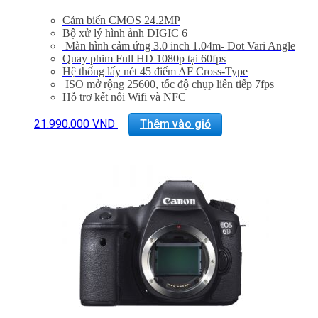
Cảm biến CMOS 24.2MP
Bộ xử lý hình ảnh DIGIC 6
Màn hình cảm ứng 3.0 inch 1.04m- Dot Vari Angle
Quay phim Full HD 1080p tại 60fps
Hệ thống lấy nét 45 điểm AF Cross-Type
ISO mở rộng 25600, tốc độ chụp liên tiếp 7fps
Hỗ trợ kết nối Wifi và NFC
Cảm biến đo sáng RGB + IR 7560 pixels
Bảo hành 24 tháng
21.990.000
VND
Thêm vào giỏ
Đã bao gồm VAT 10%
Quà tặng: Thẻ 16Gb + Túi Canon