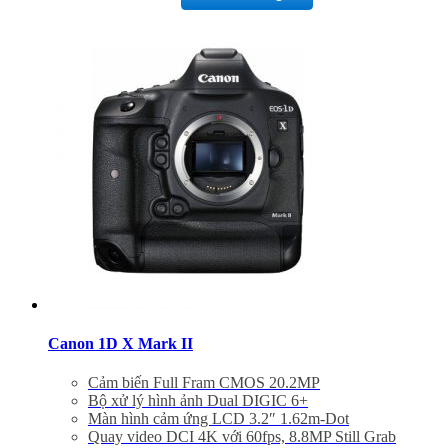
Thân máy làm bằng Magie, 2 khe thẻ SD/C
Bảo hành 24 tháng
Đã bao gồm VAT 10%
Quà tặng: Thẻ 16Gb + Túi Canon
Canon 1D X Mark II
Cảm biến Full Fram CMOS 20.2MP
Bộ xử lý hình ảnh Dual DIGIC 6+
Màn hình cảm ứng LCD 3.2″ 1.62m-Dot
Quay video DCI 4K với 60fps, 8.8MP Still Grab