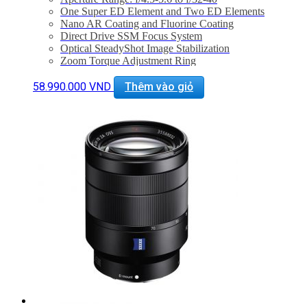
One Super ED Element and Two ED Elements
Nano AR Coating and Fluorine Coating
Direct Drive SSM Focus System
Optical SteadyShot Image Stabilization
Zoom Torque Adjustment Ring
Internal Focus, Focus Range Limiter
Dust and Moisture-Resistant Construction
58.990.000
VND
Thêm vào giỏ
Nine-Blade Circular Diaphragm