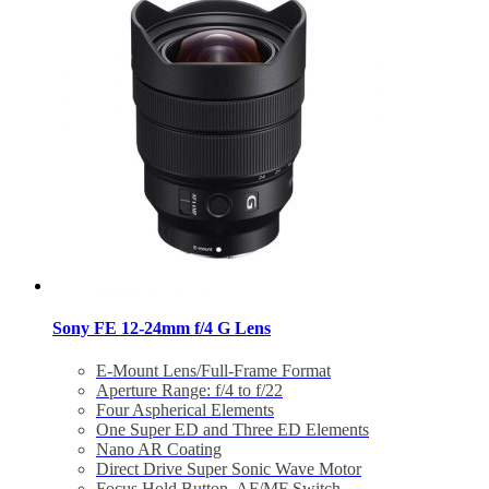
Sony FE 12-24mm f/4 G Lens
E-Mount Lens/Full-Frame Format
Aperture Range: f/4 to f/22
Four Aspherical Elements
One Super ED and Three ED Elements
Nano AR Coating
Direct Drive Super Sonic Wave Motor
Focus Hold Button, AF/MF Switch