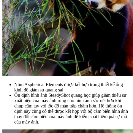
Năm Aspherical Elements được kết hợp trong thiết kế ống
kính để giảm sự quang sai
Ổn định hình ảnh SteadyShot quang học giúp giảm thiểu sự
xuất hiện của máy ảnh rung cho hình ảnh sắc nét hơn khi
chụp cầm tay với tốc độ màn trập chậm hơn. Hệ thống ổn
định này cũng có thể được kết hợp với bộ cảm biến hình ảnh
thay đổi cảm biến của máy ảnh để kiểm soát hiệu quả sự mờ
của máy ảnh.