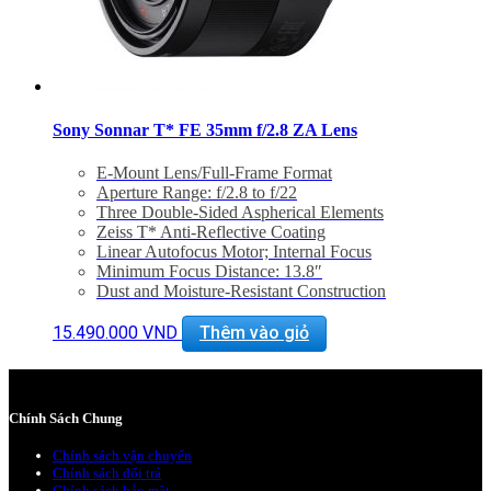
Sony Sonnar T* FE 35mm f/2.8 ZA Lens
E-Mount Lens/Full-Frame Format
Aperture Range: f/2.8 to f/22
Three Double-Sided Aspherical Elements
Zeiss T* Anti-Reflective Coating
Linear Autofocus Motor; Internal Focus
Minimum Focus Distance: 13.8″
Dust and Moisture-Resistant Construction
Seven-Blade Circular Diaphragm
15.490.000
VND
Thêm vào giỏ
Chính Sách Chung
Chính sách vận chuyển
Chính sách đổi trả
Chính sách bảo mật