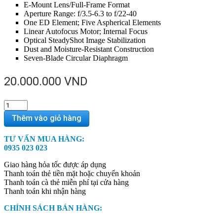
E-Mount Lens/Full-Frame Format
Aperture Range: f/3.5-6.3 to f/22-40
One ED Element; Five Aspherical Elements
Linear Autofocus Motor; Internal Focus
Optical SteadyShot Image Stabilization
Dust and Moisture-Resistant Construction
Seven-Blade Circular Diaphragm
20.000.000
VND
Sony
FE
Thêm vào giỏ hàng
24-
240mm
TƯ VẤN MUA HÀNG:
f/3.5-
0935 023 023
6.3
OSS
Giao hàng hỏa tốc được áp dụng
Lens
Thanh toán thẻ tiền mặt hoặc chuyển khoản
quantity
Thanh toán cà thẻ miễn phí tại cửa hàng
Thanh toán khi nhận hàng
CHÍNH SÁCH BÁN HÀNG: