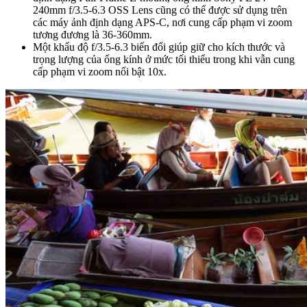
240mm f/3.5-6.3 OSS Lens cũng có thể được sử dụng trên
các máy ảnh định dạng APS-C, nơi cung cấp phạm vi zoom
tương đương là 36-360mm.
Một khẩu độ f/3.5-6.3 biến đổi giúp giữ cho kích thước và
trọng lượng của ống kính ở mức tối thiểu trong khi vẫn cung
cấp phạm vi zoom nổi bật 10x.