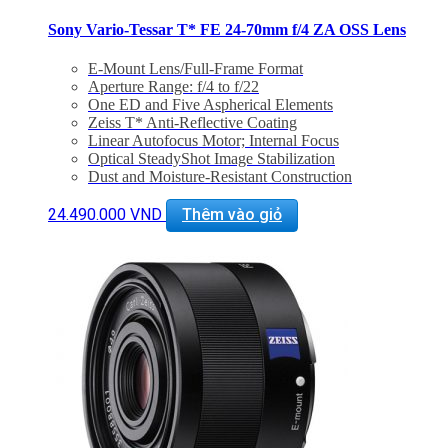
Sony Vario-Tessar T* FE 24-70mm f/4 ZA OSS Lens
E-Mount Lens/Full-Frame Format
Aperture Range: f/4 to f/22
One ED and Five Aspherical Elements
Zeiss T* Anti-Reflective Coating
Linear Autofocus Motor; Internal Focus
Optical SteadyShot Image Stabilization
Dust and Moisture-Resistant Construction
Seven-Blade Circular Diaphragm
24.490.000
VND
Thêm vào giỏ