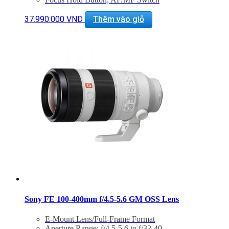
Dust and Moisture-Resistant Construction
Seven-Bladed Rounded Diaphragm
37.990.000
VND
Thêm vào giỏ
Sony FE 100-400mm f/4.5-5.6 GM OSS Lens
E-Mount Lens/Full-Frame Format
Aperture Range: f/4.5-5.6 to f/32-40