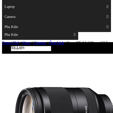
Displays
Laptop
Laptop
Camera
Camera
Phụ Kiện
Top
Phụ Kiện
Trang Chủ
/
Shop
/
Camera
/
Ống kính
/
Sony FE 24-240mm f/3.5-
6.3 OSS Lens