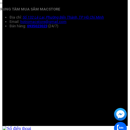
TRUNG TÂM MUA SẮM MACSTORE
Địa chỉ:
Số 132 Lê Lai, Phường Bến Thành, TP Hồ Chí Minh
Email:
hotromacstore@gmail.com
Bán hàng:
0935023023
(24/7)