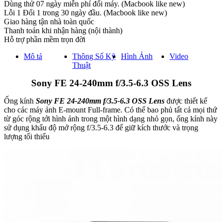
Dùng thử 07 ngày miễn phí đổi máy. (Macbook like new)
Lỗi 1 Đổi 1 trong 30 ngày đầu. (Macbook like new)
Giao hàng tận nhà toàn quốc
Thanh toán khi nhận hàng (nội thành)
Hỗ trợ phần mềm trọn đời
Mô tả
Thông Số Kỹ
Hình Ảnh
Video
Thuật
Sony FE 24-240mm f/3.5-6.3 OSS Lens
Ống kính
Sony FE 24-240mm f/3.5-6.3 OSS Lens
được thiết kế
cho các máy ảnh E-mount Full-frame. Có thể bao phủ tất cả mọi thứ
từ góc rộng tới hình ảnh trong một hình dạng nhỏ gọn, ống kính này
sử dụng khẩu độ mở rộng f/3.5-6.3 để giữ kích thước và trọng
lượng tối thiểu