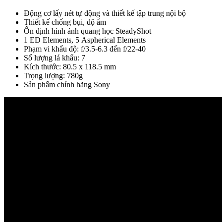
Động cơ lấy nét tự động và thiết kế tập trung nội bộ
Thiết kế chống bụi, độ ẩm
Ổn định hình ảnh quang học SteadyShot
1 ED Elements, 5 Aspherical Elements
Phạm vi khẩu độ: f/3.5-6.3 đến f/22-40
Số lượng lá khẩu: 7
Kích thước: 80.5 x 118.5 mm
Trọng lượng: 780g
Sản phẩm chính hãng Sony