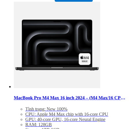
Trọng lượng: 2,15 kg
này
có
nhiều
biến
thể.
Các
tùy
chọn
có
thể
được
chọn
trên
trang
sản
phẩm
MacBook Pro M4 Max 16 inch 2024 – (M4 Max/16 CPU/40 GPU/RAM 128GB/SSD 1TB/Nano Texture)
Tình trạng: New 100%
CPU: Apple M4 Max chip with 16‑core CPU
GPU: 40‑core GPU, 16‑core Neural Engine
RAM: 128GB