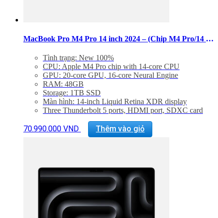
MacBook Pro M4 Pro 14 inch 2024 – (Chip M4 Pro/14 CPU/20 GPU/RAM 48GB/SSD 1TB)
Tình trạng: New 100%
CPU: Apple M4 Pro chip with 14‑core CPU
GPU: 20‑core GPU, 16‑core Neural Engine
RAM: 48GB
Storage: 1TB SSD
Màn hình: 14-inch Liquid Retina XDR display
Three Thunderbolt 5 ports, HDMI port, SDXC card
slot, headphone jack, MagSafe 3 port
Backlit Magic Keyboard with Touch ID – US English
70.990.000
VND
Thêm vào giỏ
Trọng lượng: 1,60 kg