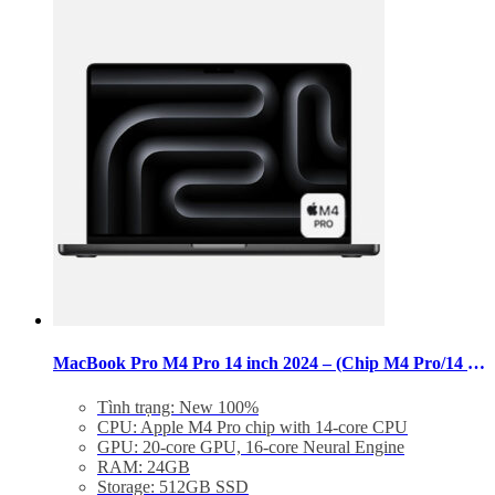
này
có
nhiều
biến
thể.
Các
tùy
chọn
có
thể
được
chọn
trên
trang
sản
phẩm
MacBook Pro M4 Pro 14 inch 2024 – (Chip M4 Pro/14 CPU/20 GPU/RAM 24GB/SSD 512GB)
Tình trạng: New 100%
CPU: Apple M4 Pro chip with 14‑core CPU
GPU: 20‑core GPU, 16‑core Neural Engine
RAM: 24GB
Storage: 512GB SSD