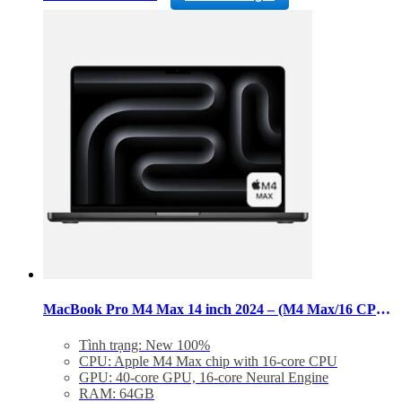
phẩm
Backlit Magic Keyboard with Touch ID – US English
này
Trọng lượng: 1,62 kg
có
nhiều
biến
thể.
Các
tùy
chọn
có
thể
được
chọn
trên
trang
sản
phẩm
MacBook Pro M4 Max 14 inch 2024 – (M4 Max/16 CPU/40 GPU/RAM 64GB/SSD 1TB)
Tình trạng: New 100%
CPU: Apple M4 Max chip with 16‑core CPU
GPU: 40‑core GPU, 16‑core Neural Engine
RAM: 64GB