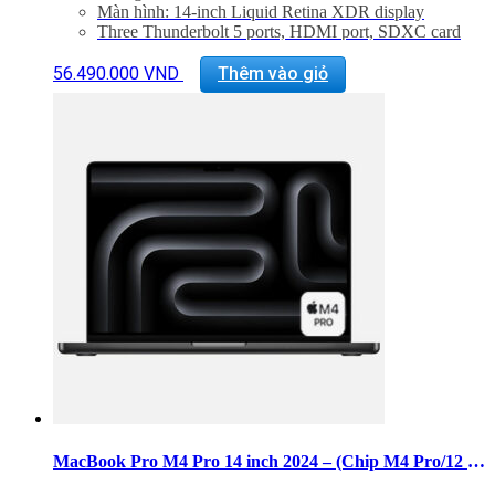
Màn hình: 14-inch Liquid Retina XDR display
Three Thunderbolt 5 ports, HDMI port, SDXC card
slot, headphone jack, MagSafe 3 port
Backlit Magic Keyboard with Touch ID – US English
56.490.000
VND
Thêm vào giỏ
Trọng lượng: 1,60 kg
MacBook Pro M4 Pro 14 inch 2024 – (Chip M4 Pro/12 CPU/16 GPU/RAM 24GB/SSD 512GB)