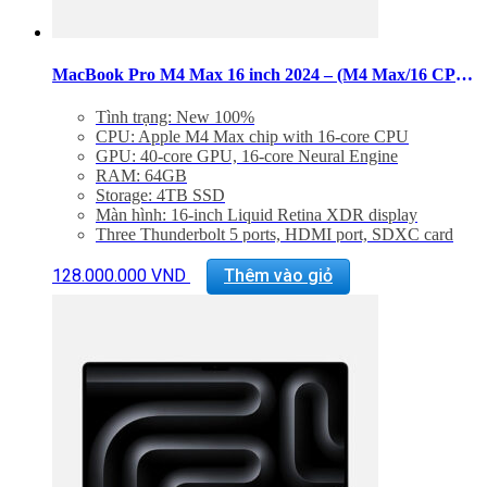
phẩm
MacBook Pro M4 Max 16 inch 2024 – (M4 Max/16 CPU/40 GPU/RAM 64GB/SSD 4TB)
Tình trạng: New 100%
CPU: Apple M4 Max chip with 16‑core CPU
GPU: 40‑core GPU, 16‑core Neural Engine
RAM: 64GB
Storage: 4TB SSD
Màn hình: 16-inch Liquid Retina XDR display
Three Thunderbolt 5 ports, HDMI port, SDXC card
slot, headphone jack, MagSafe 3 port
Sản
Backlit Magic Keyboard with Touch ID – US English
128.000.000
VND
Thêm vào giỏ
phẩm
Trọng lượng: 2,15 kg
này
có
nhiều
biến
thể.
Các
tùy
chọn
có
thể