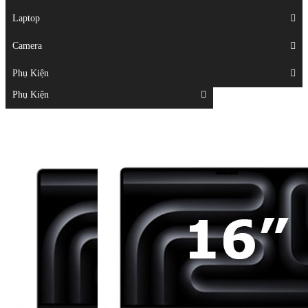
Displays
Laptop
Laptop
Camera
Camera
Phụ Kiện
Top
Phụ Kiện