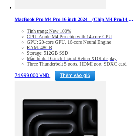
phẩm
MacBook Pro M4 Pro 16 inch 2024 – (Chip M4 Pro/14 CPU/20 GPU/RAM 48GB/SSD 512GB)
Tình trạng: New 100%
CPU: Apple M4 Pro chip with 14‑core CPU
GPU: 20‑core GPU, 16‑core Neural Engine
RAM: 48GB
Storage: 512GB SSD
Màn hình: 16-inch Liquid Retina XDR display
Three Thunderbolt 5 ports, HDMI port, SDXC card
slot, headphone jack, MagSafe 3 port
Sản
Backlit Magic Keyboard with Touch ID – US English
74.999.000
VND
Thêm vào giỏ
phẩm
Trọng lượng: 2,14 kg
này
có
nhiều
biến
thể.
Các
tùy
chọn
có
thể