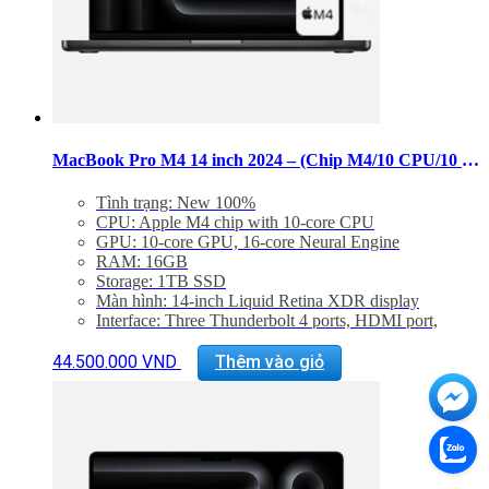
được
chọn
trên
trang
sản
phẩm
MacBook Pro M4 14 inch 2024 – (Chip M4/10 CPU/10 GPU/RAM 16GB/SSD 1TB)
Tình trạng: New 100%
CPU: Apple M4 chip with 10-core CPU
GPU: 10-core GPU, 16-core Neural Engine
RAM: 16GB
Storage: 1TB SSD
Màn hình: 14-inch Liquid Retina XDR display
Interface: Three Thunderbolt 4 ports, HDMI port,
SDXC card slot, headphone jack, MagSafe 3 port
Sản
Backlit Magic Keyboard with Touch ID – US English
44.500.000
VND
Thêm vào giỏ
phẩm
Trọng lượng: 1,55 kg
này
có
nhiều
biến
thể.