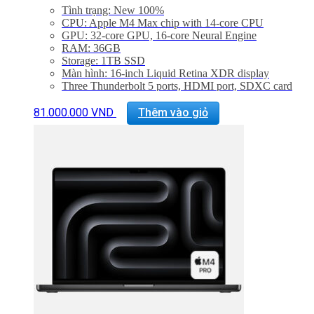
Tình trạng: New 100%
CPU: Apple M4 Max chip with 14‑core CPU
GPU: 32‑core GPU, 16‑core Neural Engine
RAM: 36GB
Storage: 1TB SSD
Màn hình: 16-inch Liquid Retina XDR display
Three Thunderbolt 5 ports, HDMI port, SDXC card
slot, headphone jack, MagSafe 3 port
Sản
Backlit Magic Keyboard with Touch ID – US English
81.000.000
VND
Thêm vào giỏ
phẩm
Trọng lượng: 2,15 kg
này
có
nhiều
biến
thể.
Các
tùy
chọn
có
thể
được
chọn
trên
trang
sản