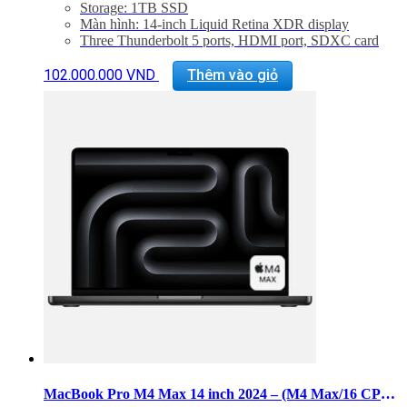
Storage: 1TB SSD
Màn hình: 14-inch Liquid Retina XDR display
Three Thunderbolt 5 ports, HDMI port, SDXC card
slot, headphone jack, MagSafe 3 port
Sản
Backlit Magic Keyboard with Touch ID – US English
102.000.000
VND
Thêm vào giỏ
phẩm
Trọng lượng: 1,62 kg
này
có
nhiều
biến
thể.
Các
tùy
chọn
có
thể
được
chọn
trên
trang
sản
phẩm
MacBook Pro M4 Max 14 inch 2024 – (M4 Max/16 CPU/40 GPU/RAM 48GB/SSD 1TB)