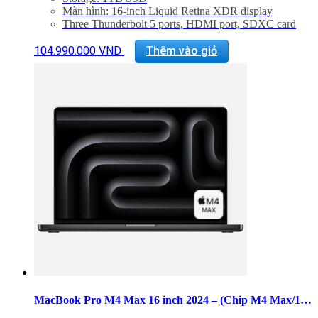
Màn hình: 16-inch Liquid Retina XDR display
Three Thunderbolt 5 ports, HDMI port, SDXC card
slot, headphone jack, MagSafe 3 port
Backlit Magic Keyboard with Touch ID – US English
104.990.000
VND
Thêm vào giỏ
Trọng lượng: 2,15 kg
MacBook Pro M4 Max 16 inch 2024 – (Chip M4 Max/14 CPU/32 GPU/RAM 36GB/SSD 1TB)