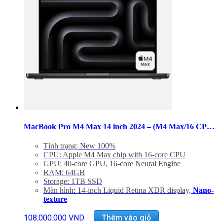
thể.
Các
tùy
chọn
có
thể
được
chọn
trên
trang
sản
phẩm
MacBook Pro M4 Max 14 inch 2024 – (M4 Max/16 CPU/40 GPU/RAM 64GB/SSD 1TB/ Nano-Texture)
Tình trạng: New 100%
CPU: Apple M4 Max chip with 16‑core CPU
GPU: 40‑core GPU, 16‑core Neural Engine
RAM: 64GB
Storage: 1TB SSD
Màn hình: 14-inch Liquid Retina XDR display,
Nano-
texture
Three Thunderbolt 5 ports, HDMI port, SDXC card
Sản
slot, headphone jack, MagSafe 3 port
108.000.000
VND
Thêm vào giỏ