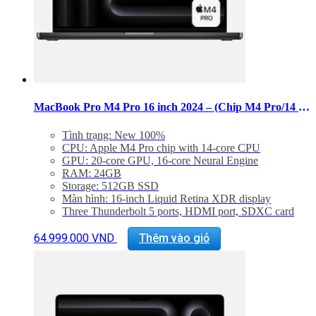
được
chọn
trên
trang
sản
phẩm
MacBook Pro M4 Pro 16 inch 2024 – (Chip M4 Pro/14 CPU/20 GPU/RAM 24GB/SSD 512GB)
Tình trạng: New 100%
CPU: Apple M4 Pro chip with 14‑core CPU
GPU: 20‑core GPU, 16‑core Neural Engine
RAM: 24GB
Storage: 512GB SSD
Màn hình: 16-inch Liquid Retina XDR display
Three Thunderbolt 5 ports, HDMI port, SDXC card
slot, headphone jack, MagSafe 3 port
Sản
Backlit Magic Keyboard with Touch ID – US English
64.999.000
VND
Thêm vào giỏ
phẩm
Trọng lượng: 2,14 kg
này
có
nhiều
biến
thể.