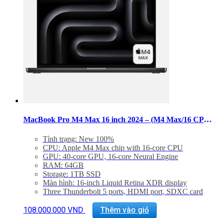
Các
tùy
chọn
có
thể
được
chọn
trên
trang
sản
phẩm
MacBook Pro M4 Max 16 inch 2024 – (M4 Max/16 CPU/40 GPU/RAM 64GB/SSD 1TB)
Tình trạng: New 100%
CPU: Apple M4 Max chip with 16‑core CPU
GPU: 40‑core GPU, 16‑core Neural Engine
RAM: 64GB
Storage: 1TB SSD
Màn hình: 16-inch Liquid Retina XDR display
Three Thunderbolt 5 ports, HDMI port, SDXC card
slot, headphone jack, MagSafe 3 port
Sản
Backlit Magic Keyboard with Touch ID – US English
108.000.000
VND
Thêm vào giỏ
phẩm
Trọng lượng: 2,15 kg