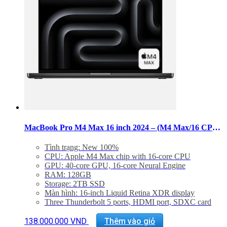
Các
tùy
chọn
có
thể
được
chọn
trên
trang
sản
phẩm
MacBook Pro M4 Max 16 inch 2024 – (M4 Max/16 CPU/40 GPU/RAM 128GB/SSD 2TB)
Tình trạng: New 100%
CPU: Apple M4 Max chip with 16‑core CPU
GPU: 40‑core GPU, 16‑core Neural Engine
RAM: 128GB
Storage: 2TB SSD
Màn hình: 16-inch Liquid Retina XDR display
Three Thunderbolt 5 ports, HDMI port, SDXC card
slot, headphone jack, MagSafe 3 port
Sản
Backlit Magic Keyboard with Touch ID – US English
138.000.000
VND
Thêm vào giỏ
phẩm