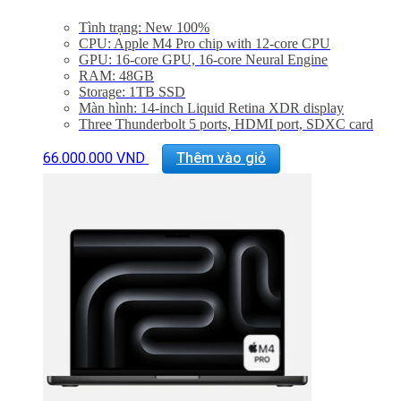
Tình trạng: New 100%
CPU: Apple M4 Pro chip with 12‑core CPU
GPU: 16‑core GPU, 16‑core Neural Engine
RAM: 48GB
Storage: 1TB SSD
Màn hình: 14-inch Liquid Retina XDR display
Three Thunderbolt 5 ports, HDMI port, SDXC card
slot, headphone jack, MagSafe 3 port
Backlit Magic Keyboard with Touch ID – US English
66.000.000
VND
Thêm vào giỏ
Trọng lượng: 1,60 kg