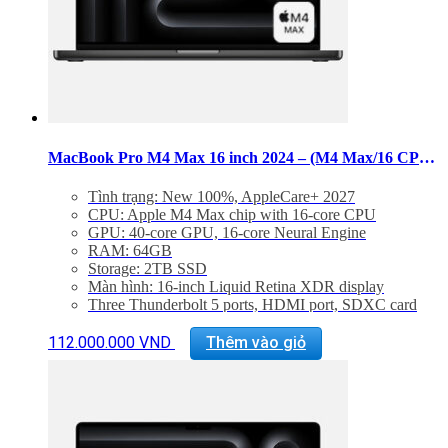
được
chọn
trên
trang
sản
phẩm
MacBook Pro M4 Max 16 inch 2024 – (M4 Max/16 CPU/40 GPU/RAM 64GB/SSD 2TB)
Tình trạng: New 100%, AppleCare+ 2027
CPU: Apple M4 Max chip with 16‑core CPU
GPU: 40‑core GPU, 16‑core Neural Engine
RAM: 64GB
Storage: 2TB SSD
Màn hình: 16-inch Liquid Retina XDR display
Three Thunderbolt 5 ports, HDMI port, SDXC card
slot, headphone jack, MagSafe 3 port
Sản
Backlit Magic Keyboard with Touch ID – US English
112.000.000
VND
Thêm vào giỏ
phẩm
Trọng lượng: 2,15 kg
này
có
nhiều
biến
thể.