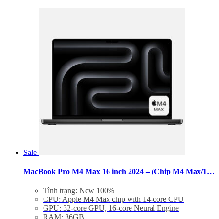
Sale
MacBook Pro M4 Max 16 inch 2024 – (Chip M4 Max/14 CPU/32 GPU/RAM 36GB/SSD 4TB/Nano)
Tình trạng: New 100%
CPU: Apple M4 Max chip with 14‑core CPU
GPU: 32‑core GPU, 16‑core Neural Engine
RAM: 36GB