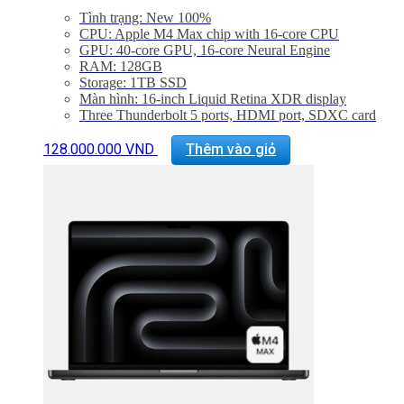
Tình trạng: New 100%
CPU: Apple M4 Max chip with 16‑core CPU
GPU: 40‑core GPU, 16‑core Neural Engine
RAM: 128GB
Storage: 1TB SSD
Màn hình: 16-inch Liquid Retina XDR display
Three Thunderbolt 5 ports, HDMI port, SDXC card
slot, headphone jack, MagSafe 3 port
Sản
Backlit Magic Keyboard with Touch ID – US English
128.000.000
VND
Thêm vào giỏ
phẩm
Trọng lượng: 2,15 kg
này
có
nhiều
biến
thể.
Các
tùy
chọn
có
thể
được
chọn
trên
trang
sản