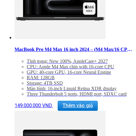
thể
được
chọn
trên
trang
sản
phẩm
MacBook Pro M4 Max 16 inch 2024 – (M4 Max/16 CPU/40 GPU/RAM 128GB/SSD 4TB)
Tình trạng: New 100%, AppleCare+ 2027
CPU: Apple M4 Max chip with 16‑core CPU
GPU: 40‑core GPU, 16‑core Neural Engine
RAM: 128GB
Storage: 4TB SSD
Màn hình: 16-inch Liquid Retina XDR display
Three Thunderbolt 5 ports, HDMI port, SDXC card
slot, headphone jack, MagSafe 3 port
Sản
Backlit Magic Keyboard with Touch ID – US English
149.000.000
VND
Thêm vào giỏ
phẩm
Trọng lượng: 2,15 kg
này
có
nhiều
biến
thể.