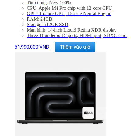
Tình trạng: New 100%
CPU: Apple M4 Pro chip with 12‑core CPU
GPU: 16‑core GPU, 16‑core Neural Engine
RAM: 24GB
Storage: 512GB SSD
Màn hình: 14-inch Liquid Retina XDR display
Three Thunderbolt 5 ports, HDMI port, SDXC card
slot, headphone jack, MagSafe 3 port
Backlit Magic Keyboard with Touch ID – US English
51.990.000
VND
Thêm vào giỏ
Trọng lượng: 1,60 kg