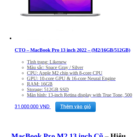
CTO – MacBook Pro 13 inch 2022 – (M2/16GB/512GB)
Tình trạng: Likenew
Màu sắc: Space Gray / Silver
CPU: Apple M2 chip with 8-core CPU
GPU: 10-core GPU & 16-core Neural Engine
RAM: 16GB
Storage: 512GB SSD
Màn hình: 13-inch Retina display with True Tone, 500
nits
Interface: Two Thunderbolt 4 ports, Jack 3.5mm
31.000.000
VND
Thêm vào giỏ
Magic Keyboard
Touch ID, TouchBar
Trọng lượng: 1.4Kg
MacBook Pro M2 13 inch Cũ
– Hiệu