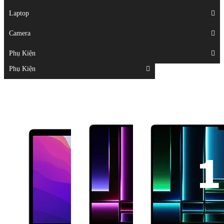
Displays
Laptop
Laptop
Camera
Camera
Phụ Kiện
Top
Phụ Kiện