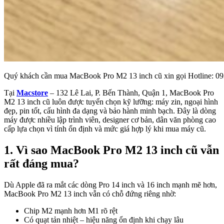
Quý khách cần mua MacBook Pro M2 13 inch cũ xin gọi Hotline: 093
Tại
Macstore
– 132 Lê Lai, P. Bến Thành, Quận 1, MacBook Pro
M2 13 inch cũ luôn được tuyển chọn kỹ lưỡng: máy zin, ngoại hình
đẹp, pin tốt, cấu hình đa dạng và bảo hành minh bạch. Đây là dòng
máy được nhiều lập trình viên, designer cơ bản, dân văn phòng cao
cấp lựa chọn vì tính ổn định và mức giá hợp lý khi mua máy cũ.
1. Vì sao MacBook Pro M2 13 inch cũ vẫn
rất đáng mua?
Dù Apple đã ra mắt các dòng Pro 14 inch và 16 inch mạnh mẽ hơn,
MacBook Pro M2 13 inch vẫn có chỗ đứng riêng nhờ:
Chip M2 mạnh hơn M1 rõ rệt
Có quạt tản nhiệt – hiệu năng ổn định khi chạy lâu