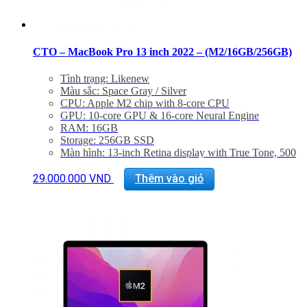
CTO – MacBook Pro 13 inch 2022 – (M2/16GB/256GB)
Tình trạng: Likenew
Màu sắc: Space Gray / Silver
CPU: Apple M2 chip with 8-core CPU
GPU: 10-core GPU & 16-core Neural Engine
RAM: 16GB
Storage: 256GB SSD
Màn hình: 13-inch Retina display with True Tone, 500
nits
Interface: Two Thunderbolt 4 ports, Jack 3.5mm
29.000.000
VND
Thêm vào giỏ
Magic Keyboard
Touch ID, TouchBar
Trọng lượng: 1.4Kg