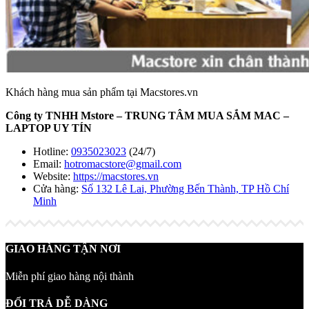
Khách hàng mua sản phẩm tại Macstores.vn
Công ty TNHH Mstore – TRUNG TÂM MUA SẮM MAC –
LAPTOP UY TÍN
Hotline:
0935023023
(24/7)
Email:
hotromacstore@gmail.com
Website:
https://macstores.vn
Cửa hàng:
Số 132 Lê Lai, Phường Bến Thành, TP Hồ Chí
Minh
GIAO HÀNG TẬN NƠI
Miễn phí giao hàng nội thành
ĐỔI TRẢ DỄ DÀNG