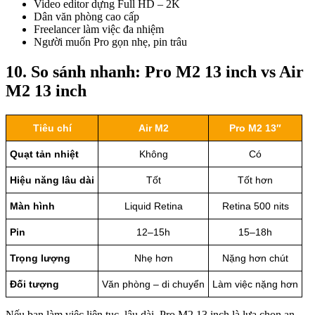
Video editor dựng Full HD – 2K
Dân văn phòng cao cấp
Freelancer làm việc đa nhiệm
Người muốn Pro gọn nhẹ, pin trâu
10. So sánh nhanh: Pro M2 13 inch vs Air
M2 13 inch
Tiêu chí
Air M2
Pro M2 13″
Quạt tản nhiệt
Không
Có
Hiệu năng lâu dài
Tốt
Tốt hơn
Màn hình
Liquid Retina
Retina 500 nits
Pin
12–15h
15–18h
Trọng lượng
Nhẹ hơn
Nặng hơn chút
Đối tượng
Văn phòng – di chuyển
Làm việc nặng hơn
Nếu bạn làm việc liên tục, lâu dài, Pro M2 13 inch là lựa chọn an