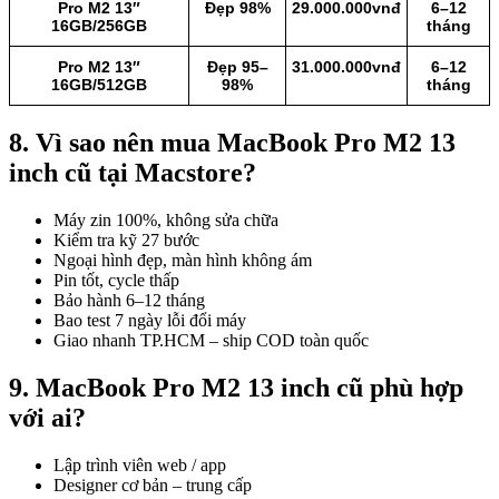
Pro M2 13″
Đẹp 98%
29.000.000vnđ
6–12
16GB/256GB
tháng
Pro M2 13″
Đẹp 95–
31.000.000vnđ
6–12
16GB/512GB
98%
tháng
8. Vì sao nên mua MacBook Pro M2 13
inch cũ tại Macstore?
Máy zin 100%, không sửa chữa
Kiểm tra kỹ 27 bước
Ngoại hình đẹp, màn hình không ám
Pin tốt, cycle thấp
Bảo hành 6–12 tháng
Bao test 7 ngày lỗi đổi máy
Giao nhanh TP.HCM – ship COD toàn quốc
9. MacBook Pro M2 13 inch cũ phù hợp
với ai?
Lập trình viên web / app
Designer cơ bản – trung cấp