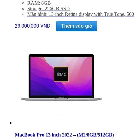
RAM: 8GB
Storage: 256GB SSD
Màn hình: 13-inch Retina display with True Tone, 500
nits
Interface: Two Thunderbolt 4 ports, Jack 3.5mm
23.000.000
VND
Thêm vào giỏ
Magic Keyboard
Touch ID, TouchBar
Trọng lượng: 1.4Kg
MacBook Pro 13 inch 2022 – (M2/8GB/512GB)