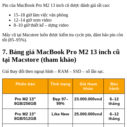
Pin của MacBook Pro M2 13 inch cũ được đánh giá rất cao:
15–18 giờ làm việc văn phòng
12–14 giờ xem video
8–10 giờ thiết kế – dựng video
Máy cũ tại Macstore luôn được kiểm tra cycle pin, đảm bảo pin còn
tốt (85–95%).
7. Bảng giá MacBook Pro M2 13 inch cũ
tại Macstore (tham khảo)
Giá thay đổi theo ngoại hình – RAM – SSD – số lần sạc.
Phiên bản
Tình trạng
Giá tham
Bảo
khảo
hành
Pro M2 13″
Đẹp 97–
23.000.000vnđ
6–12
8GB/256GB
99%
tháng
Pro M2 13″
Like New
25.000.000vnđ
6–12
8GB/512GB
tháng