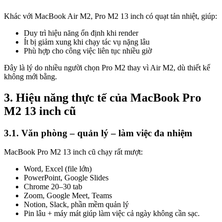
Khác với MacBook Air M2, Pro M2 13 inch có quạt tản nhiệt, giúp:
Duy trì hiệu năng ổn định khi render
Ít bị giảm xung khi chạy tác vụ nặng lâu
Phù hợp cho công việc liên tục nhiều giờ
Đây là lý do nhiều người chọn Pro M2 thay vì Air M2, dù thiết kế
không mới bằng.
3. Hiệu năng thực tế của MacBook Pro
M2 13 inch cũ
3.1. Văn phòng – quản lý – làm việc đa nhiệm
MacBook Pro M2 13 inch cũ chạy rất mượt:
Word, Excel (file lớn)
PowerPoint, Google Slides
Chrome 20–30 tab
Zoom, Google Meet, Teams
Notion, Slack, phần mềm quản lý
Pin lâu + máy mát giúp làm việc cả ngày không cần sạc.