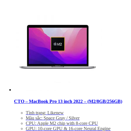
CTO – MacBook Pro 13 inch 2022 – (M2/8GB/256GB)
Tình trạng: Likenew
Màu sắc: Space Gray / Silver
CPU: Apple M2 chip with 8-core CPU
GPU: 10-core GPU & 16-core Neural Engine