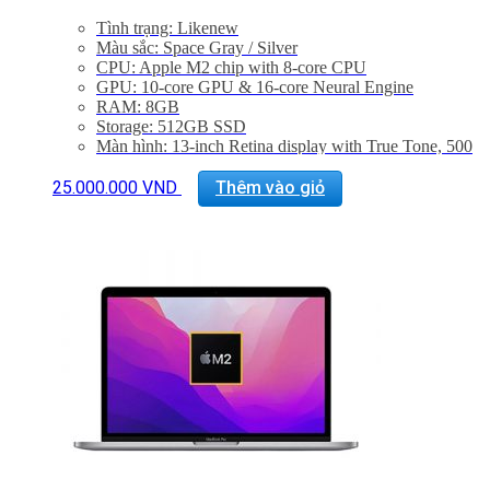
Tình trạng: Likenew
Màu sắc: Space Gray / Silver
CPU: Apple M2 chip with 8-core CPU
GPU: 10-core GPU & 16-core Neural Engine
RAM: 8GB
Storage: 512GB SSD
Màn hình: 13-inch Retina display with True Tone, 500
nits
Interface: Two Thunderbolt 4 ports, Jack 3.5mm
25.000.000
VND
Thêm vào giỏ
Magic Keyboard
Touch ID, TouchBar
Trọng lượng: 1.4Kg