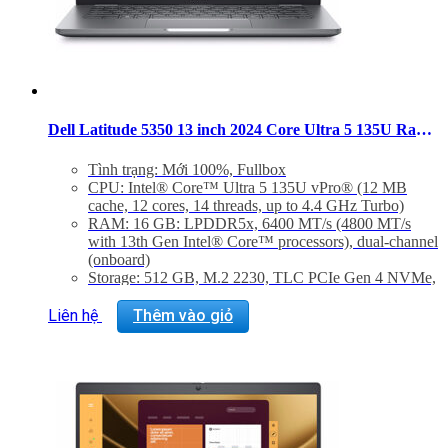
Dell Latitude 5350 13 inch 2024 Core Ultra 5 135U Ram 16GB SSD 512GB FHD Windows 11 Pro
Tình trạng: Mới 100%, Fullbox
CPU: Intel® Core™ Ultra 5 135U vPro® (12 MB
cache, 12 cores, 14 threads, up to 4.4 GHz Turbo)
RAM: 16 GB: LPDDR5x, 6400 MT/s (4800 MT/s
with 13th Gen Intel® Core™ processors), dual-channel
(onboard)
Storage: 512 GB, M.2 2230, TLC PCIe Gen 4 NVMe,
SSD
Màn hình: Laptop, 13.3″, FHD 1920×1080, 60Hz,
Liên hệ
Thêm vào giỏ
IPS, NT, AG, 400 nit, 100% sRGB, CV+, FHD+IR
Cam, 4G
VGA: Integrated Intel® graphics for Intel® Core™
Ultra 5 135U vPro® processor, 16 GB LPDDR5x
memory
Trọng lượng:
Clamshell computer: 1.23 kg