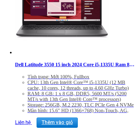
Dell Latitude 3550 15 inch 2024 Core i5-1335U Ram 8GB SSD 256GB HD Windows 11 Pro
Tình trạng: Mới 100%, Fullbox
CPU: 13th Gen Intel® Core™ i5-1335U (12 MB
cache, 10 cores, 12 threads, up to 4.60 GHz Turbo)
RAM: 8 GB: 1 x 8 GB, DDR5, 5600 MT/s (5200
MT/s with 13th Gen Intel® Core™ processors)
Storage: 256GB, M.2 2230, TLC PCIe Gen 4 NVMe
Màn hình: 15.6″ HD (1366×768) Non-Touch, AG,
TN, 220 nits, HD Cam, WLAN
VGA: Intel® 13th Generation i5-1335U, Intel®
Liên hệ
Thêm vào giỏ
Integrated Graphics
Trọng lượng: 1.81kg