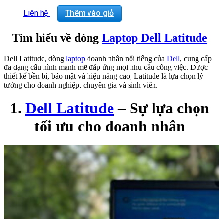
Touch, IPS, 250 nits, FHD IR Cam+IP, WWAN,
Aluminum
Liên hệ
Thêm vào giỏ
VGA: Intel®Iris®Xe Graphics,i7-1365U vPro
Processor,16GB LPDDR5 Memory
Tìm hiểu về dòng
Laptop Dell Latitude
Trọng lượng: 1.835 kg
Dell Latitude, dòng
laptop
doanh nhân nổi tiếng của
Dell
, cung cấp
đa dạng cấu hình mạnh mẽ đáp ứng mọi nhu cầu công việc. Được
thiết kế bền bỉ, bảo mật và hiệu năng cao, Latitude là lựa chọn lý
tưởng cho doanh nghiệp, chuyên gia và sinh viên.
1.
Dell Latitude
– Sự lựa chọn
tối ưu cho doanh nhân