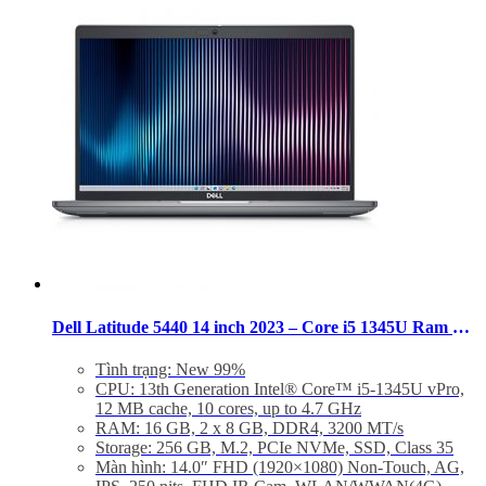
Dell Latitude 5440 14 inch 2023 – Core i5 1345U Ram 16GB SSD 256GB FHD – 99%
Tình trạng: New 99%
CPU: 13th Generation Intel® Core™ i5-1345U vPro,
12 MB cache, 10 cores, up to 4.7 GHz
RAM: 16 GB, 2 x 8 GB, DDR4, 3200 MT/s
Storage: 256 GB, M.2, PCIe NVMe, SSD, Class 35
Màn hình: 14.0″ FHD (1920×1080) Non-Touch, AG,