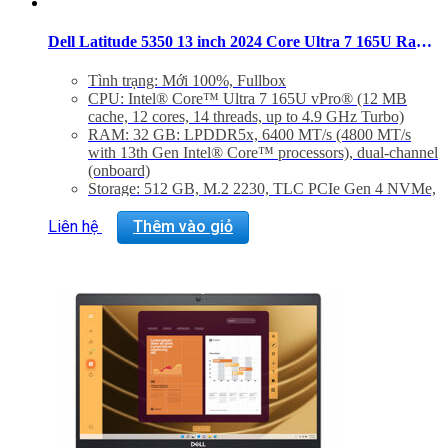
Dell Latitude 5350 13 inch 2024 Core Ultra 7 165U Ram 32GB SSD 512GB FHD Windows 11 Pro
Tình trạng: Mới 100%, Fullbox
CPU: Intel® Core™ Ultra 7 165U vPro® (12 MB
cache, 12 cores, 14 threads, up to 4.9 GHz Turbo)
RAM: 32 GB: LPDDR5x, 6400 MT/s (4800 MT/s
with 13th Gen Intel® Core™ processors), dual-channel
(onboard)
Storage: 512 GB, M.2 2230, TLC PCIe Gen 4 NVMe,
SSD
Màn hình: 2in1, 13.3″ FHD 1920×1080, 60Hz, IPS,
Liên hệ
Thêm vào giỏ
Touch, AR+AS, 300nit, 72%NTSC, GGDXC, Pen
Support, FHD Cam, 4G
VGA: Integrated Intel® graphics for Intel® Core™
Ultra 7 165U vPro® processor, 32 GB LPDDR5x
memory
Trọng lượng:
Clamshell computer: 1.23 kg
2-in-1 computer: 1.35 kg