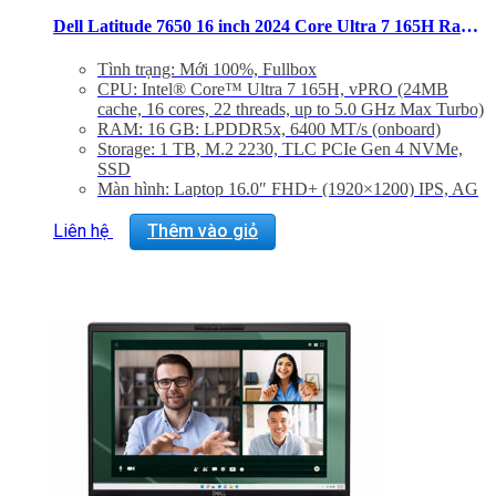
Dell Latitude 7650 16 inch 2024 Core Ultra 7 165H Ram 16GB SSD 1TB FHD+ Windows 11 Pro
Tình trạng: Mới 100%, Fullbox
CPU: Intel® Core™ Ultra 7 165H, vPRO (24MB
cache, 16 cores, 22 threads, up to 5.0 GHz Max Turbo)
RAM: 16 GB: LPDDR5x, 6400 MT/s (onboard)
Storage: 1 TB, M.2 2230, TLC PCIe Gen 4 NVMe,
SSD
Màn hình: Laptop 16.0″ FHD+ (1920×1200) IPS, AG
No-Touch, 250 nits, FHD IR Cam, WWAN,
Aluminum
Liên hệ
Thêm vào giỏ
VGA: Integrated Intel® Arc™ graphics, Core™ Ultra
7 165H vPRO Processor, 16GB LPDDR5x Memory
Trọng lượng: 1.84 kg