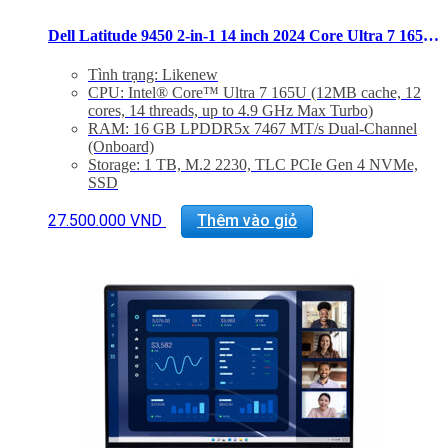
Dell Latitude 9450 2-in-1 14 inch 2024 Core Ultra 7 165U Ram 16GB SSD 1TB QHD+ – Likenew
Tình trạng: Likenew
CPU: Intel® Core™ Ultra 7 165U (12MB cache, 12
cores, 14 threads, up to 4.9 GHz Max Turbo)
RAM: 16 GB LPDDR5x 7467 MT/s Dual-Channel
(Onboard)
Storage: 1 TB, M.2 2230, TLC PCIe Gen 4 NVMe,
SSD
Màn hình: 14″ QHD+ 2560×1600 IPS Touch, Anti-
Smudge, Anti-Reflect, 500 nits, FHD IR Cam,
27.500.000
VND
Thêm vào giỏ
ComfortView+ LBL, Pen
VGA: Integrated Intel® Graphics, U7-165U Processor
with 16GB Memory and Wi-Fi 7
Trọng lượng:
Weight (minimum): 1.537 kg
Weight (maximum): 1.591 kg