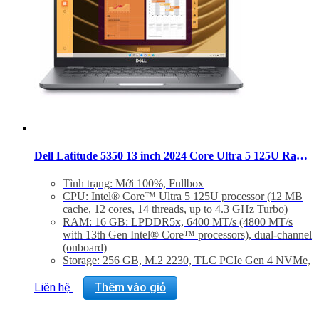
2-in-1 computer: 1.35 kg
Dell Latitude 5350 13 inch 2024 Core Ultra 5 125U Ram 16GB SSD 256GB FHD Windows 11 Pro
Tình trạng: Mới 100%, Fullbox
CPU: Intel® Core™ Ultra 5 125U processor (12 MB
cache, 12 cores, 14 threads, up to 4.3 GHz Turbo)
RAM: 16 GB: LPDDR5x, 6400 MT/s (4800 MT/s
with 13th Gen Intel® Core™ processors), dual-channel
(onboard)
Storage: 256 GB, M.2 2230, TLC PCIe Gen 4 NVMe,
SSD
Màn hình: Laptop, 13.3″, FHD 1920×1080, 60Hz,
Liên hệ
Thêm vào giỏ
IPS, Non-Touch, AG, 250 nit, 45% NTSC, FHD Cam
VGA: Integrated Intel® graphics, Core™ Ultra 5 125U