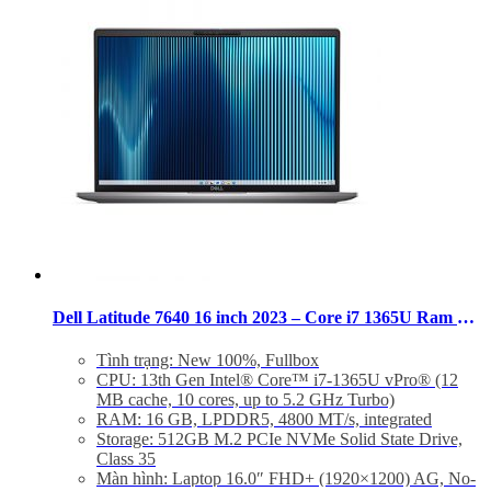
Dell Latitude 7640 16 inch 2023 – Core i7 1365U Ram 16GB SSD 512GB FHD+
Tình trạng: New 100%, Fullbox
CPU: 13th Gen Intel® Core™ i7-1365U vPro® (12
MB cache, 10 cores, up to 5.2 GHz Turbo)
RAM: 16 GB, LPDDR5, 4800 MT/s, integrated
Storage: 512GB M.2 PCIe NVMe Solid State Drive,
Class 35
Màn hình: Laptop 16.0″ FHD+ (1920×1200) AG, No-