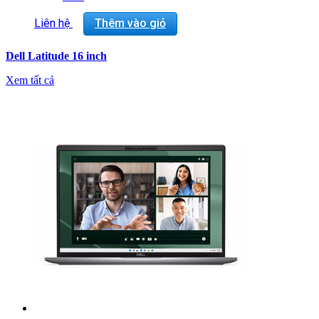
Màn hình: 15.6″, FHD 1920×1080, 60Hz, IPS, Non-
Touch, AG, 400 nit, 100% sRGB, ComfortView+,
Liên hệ
Thêm vào giỏ
FHD+IR Cam, 4G
VGA: Integrated Intel® graphics for Intel® Core™
Dell Latitude 16 inch
Ultra 7 165U vPro® processor
Trọng lượng: 1.62 kg
Xem tất cả