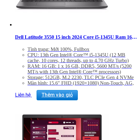
Dell Latitude 3550 15 inch 2024 Core i5-1345U Ram 16GB SSD 512GB FHD Windows 11 Pro
Tình trạng: Mới 100%, Fullbox
CPU: 13th Gen Intel® Core™ i5-1345U (12 MB
cache, 10 cores, 12 threads, up to 4.70 GHz Turbo)
RAM: 16 GB: 1 x 16 GB, DDR5, 5600 MT/s (5200
MT/s with 13th Gen Intel® Core™ processors)
Storage: 512GB, M.2 2230, TLC PCIe Gen 4 NVMe
Màn hình: 15.6″ FHD (1920×1080) Non-Touch, AG,
IPS, 250 nits, FHD Cam, WLAN
VGA: Intel® 13th Generation i5-1345U, Intel®
Liên hệ
Thêm vào giỏ
Integrated Graphics
Trọng lượng: 1.81kg