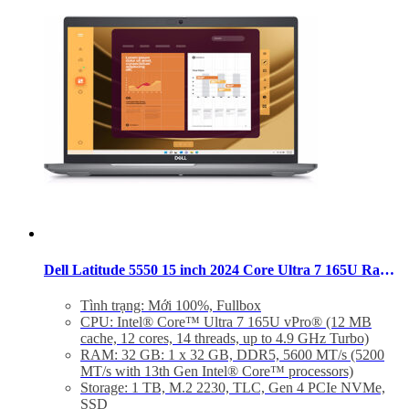
Dell Latitude 5550 15 inch 2024 Core Ultra 7 165U Ram 32GB SSD 1TB FHD Windows 11 Pro
Tình trạng: Mới 100%, Fullbox
CPU: Intel® Core™ Ultra 7 165U vPro® (12 MB
cache, 12 cores, 14 threads, up to 4.9 GHz Turbo)
RAM: 32 GB: 1 x 32 GB, DDR5, 5600 MT/s (5200
MT/s with 13th Gen Intel® Core™ processors)
Storage: 1 TB, M.2 2230, TLC, Gen 4 PCIe NVMe,
SSD