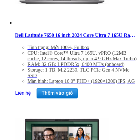
Dell Latitude 7650 16 inch 2024 Core Ultra 7 165U Ram 32GB SSD 1TB FHD+ Windows 11 Pro
Tình trạng: Mới 100%, Fullbox
CPU: Intel® Core™ Ultra 7 165U, vPRO (12MB
cache, 12 cores, 14 threads, up to 4.9 GHz Max Turbo)
RAM: 32 GB: LPDDR5x, 6400 MT/s (onboard)
Storage: 1 TB, M.2 2230, TLC PCIe Gen 4 NVMe,
SSD
Màn hình: Laptop 16.0″ FHD+ (1920×1200) IPS, AG
No-Touch, 250 nits, FHD IR Cam, WLAN, Aluminum
VGA: Integrated Intel® graphics, Core™ Ultra 7 165U
Liên hệ
Thêm vào giỏ
vPRO Processor, 32GB LPDDR5x Memory
Trọng lượng: 1.84 kg