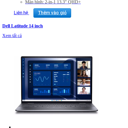
Màn hình: 2-in-1 13.3″ QHD+
(2560×1600)AR+AS,Touch,ComfView+,WVA,500
nits,FHD IR Cam+IP, WLAN,ALU, Pen supp.
Liên hệ
Thêm vào giỏ
VGA: Integrated Intel® graphics, Core™ Ultra 7 165U
vPRO Processor, 32GB LPDDR5x Memory
Dell Latitude 14 inch
Trọng lượng:
Ultralight Laptop: 0.99 kg
Xem tất cả
Aluminium Laptop: 1.15 kg
Aluminium 2-in-1: 1.30 kg