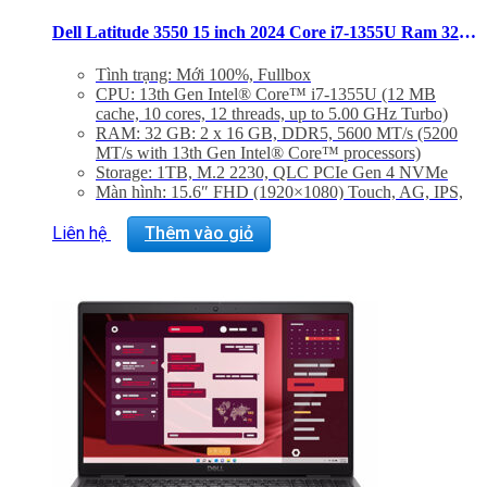
Dell Latitude 3550 15 inch 2024 Core i7-1355U Ram 32GB SSD 1TB FHD Windows 11 Pro
Tình trạng: Mới 100%, Fullbox
CPU: 13th Gen Intel® Core™ i7-1355U (12 MB
cache, 10 cores, 12 threads, up to 5.00 GHz Turbo)
RAM: 32 GB: 2 x 16 GB, DDR5, 5600 MT/s (5200
MT/s with 13th Gen Intel® Core™ processors)
Storage: 1TB, M.2 2230, QLC PCIe Gen 4 NVMe
Màn hình: 15.6″ FHD (1920×1080) Touch, AG, IPS,
250 nits, FHD IR Cam, WLAN
VGA: Intel® 13th Generation i7-1355U, Intel®
Liên hệ
Thêm vào giỏ
Integrated Graphics
Trọng lượng: 1.81kg