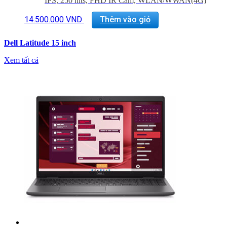
IPS, 250 nits, FHD IR Cam, WLAN/WWAN(4G)
VGA: Intel 13th Generation Core i5-1345U vPro,Intel
Integrated Graphics,TBT4
14.500.000
VND
Thêm vào giỏ
Trọng lượng: Từ 1.54Kg
Dell Latitude 15 inch
Xem tất cả