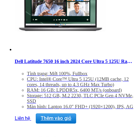
Dell Latitude 7650 16 inch 2024 Core Ultra 5 125U Ram 16GB SSD 512GB FHD+ Windows 11 Pro
Tình trạng: Mới 100%, Fullbox
CPU: Intel® Core™ Ultra 5 125U (12MB cache, 12
cores, 14 threads, up to 4.3 GHz Max Turbo)
RAM: 16 GB: LPDDR5x, 6400 MT/s (onboard)
Storage: 512 GB, M.2 2230, TLC PCIe Gen 4 NVMe,
SSD
Màn hình: Laptop 16.0″ FHD+ (1920×1200), IPS, AG
No-Touch, 250 nits, FHD Cam, WLAN, Aluminum
VGA: Integrated Intel® graphics, Core™ Ultra 5 125U
Liên hệ
Thêm vào giỏ
non-vPRO Processor, 16GB LPDDR5x Memory
Trọng lượng: 1.84 kg