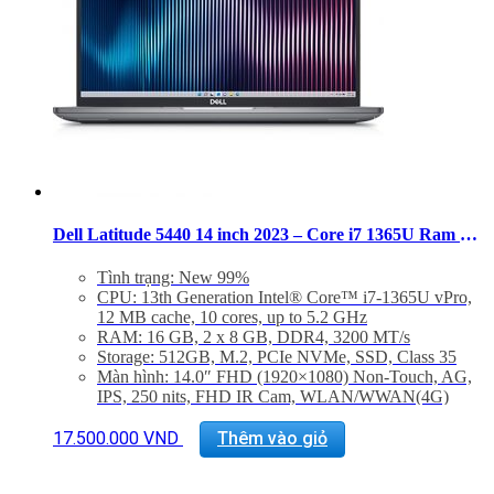
Dell Latitude 5440 14 inch 2023 – Core i7 1365U Ram 16GB SSD 512GB FHD – 99%
Tình trạng: New 99%
CPU: 13th Generation Intel® Core™ i7-1365U vPro,
12 MB cache, 10 cores, up to 5.2 GHz
RAM: 16 GB, 2 x 8 GB, DDR4, 3200 MT/s
Storage: 512GB, M.2, PCIe NVMe, SSD, Class 35
Màn hình: 14.0″ FHD (1920×1080) Non-Touch, AG,
IPS, 250 nits, FHD IR Cam, WLAN/WWAN(4G)
VGA: Intel 13th Generation Core i7-1365U vPro,Intel
Integrated Graphics,TBT4
17.500.000
VND
Thêm vào giỏ
Trọng lượng: Từ 1.54Kg