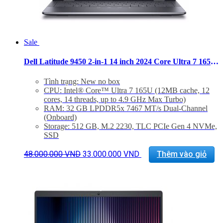
Sale
Dell Latitude 9450 2-in-1 14 inch 2024 Core Ultra 7 165U Ram 32GB SSD 512GB QHD+
Tình trạng: New no box
CPU: Intel® Core™ Ultra 7 165U (12MB cache, 12
cores, 14 threads, up to 4.9 GHz Max Turbo)
RAM: 32 GB LPDDR5x 7467 MT/s Dual-Channel
(Onboard)
Storage: 512 GB, M.2 2230, TLC PCIe Gen 4 NVMe,
SSD
Màn hình: 14″ QHD+ 2560×1600 IPS Touch, Anti-
Giá
Giá
Smudge, Anti-Reflect, 500 nits, FHD IR Cam,
48.000.000
VND
33.000.000
VND
Thêm vào giỏ
gốc
hiện
ComfortView+ LBL, Pen
là:
tại
VGA: Integrated Intel® Graphics, U7-165U Processor
48.000.000 VND.
là:
with 16GB Memory and Wi-Fi 7
33.000.000 VND.
Trọng lượng:
Weight (minimum): 1.537 kg
Weight (maximum): 1.591 kg