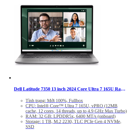
non-vPRO Processor, 16GB LPDDR5x Memory
Trọng lượng:
Clamshell computer: 1.23 kg
2-in-1 computer: 1.35 kg
Dell Latitude 7350 13 inch 2024 Core Ultra 7 165U Ram 32GB SSD 1TB QHD+ Windows 11 Pro
Tình trạng: Mới 100%, Fullbox
CPU: Intel® Core™ Ultra 7 165U, vPRO (12MB
cache, 12 cores, 14 threads, up to 4.9 GHz Max Turbo)
RAM: 32 GB: LPDDR5x, 6400 MT/s (onboard)
Storage: 1 TB, M.2 2230, TLC PCIe Gen 4 NVMe,
SSD