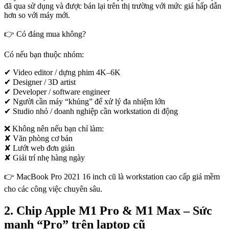
đã qua sử dụng và được bán lại trên thị trường với mức giá hấp dẫn
hơn so với máy mới.
👉 Có đáng mua không?
Có nếu bạn thuộc nhóm:
✔ Video editor / dựng phim 4K–6K
✔ Designer / 3D artist
✔ Developer / software engineer
✔ Người cần máy “khủng” để xử lý đa nhiệm lớn
✔ Studio nhỏ / doanh nghiệp cần workstation di động
❌ Không nên nếu bạn chỉ làm:
✘ Văn phòng cơ bản
✘ Lướt web đơn giản
✘ Giải trí nhẹ hàng ngày
👉 MacBook Pro 2021 16 inch cũ là workstation cao cấp giá mềm
cho các công việc chuyên sâu.
2. Chip Apple M1 Pro & M1 Max – Sức
mạnh “Pro” trên laptop cũ