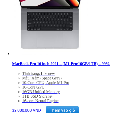
Bảo hành 12 tháng +2tr
MacBook Pro 16 inch 2021 – (M1 Pro/16GB/1TB) – 99%
Tình trạng: Likenew
Màu: Xám (Space Gray)
10-Core CPU, Apple M1 Pro
16-Core GPU
16GB Unified Memory
1TB SSD Storage¹
16-core Neural Engine
16-inch Liquid Retina XDR display
Three Thunderbolt 4 ports, HDMI port, SDXC card
32.000.000
VND
Thêm vào giỏ