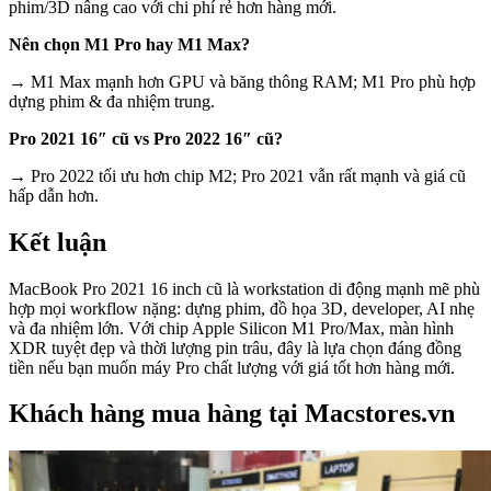
phim/3D nâng cao với chi phí rẻ hơn hàng mới.
Nên chọn M1 Pro hay M1 Max?
→ M1 Max mạnh hơn GPU và băng thông RAM; M1 Pro phù hợp
dựng phim & đa nhiệm trung.
Pro 2021 16″ cũ vs Pro 2022 16″ cũ?
→ Pro 2022 tối ưu hơn chip M2; Pro 2021 vẫn rất mạnh và giá cũ
hấp dẫn hơn.
Kết luận
MacBook Pro 2021 16 inch cũ là workstation di động mạnh mẽ phù
hợp mọi workflow nặng: dựng phim, đồ họa 3D, developer, AI nhẹ
và đa nhiệm lớn. Với chip Apple Silicon M1 Pro/Max, màn hình
XDR tuyệt đẹp và thời lượng pin trâu, đây là lựa chọn đáng đồng
tiền nếu bạn muốn máy Pro chất lượng với giá tốt hơn hàng mới.
Khách hàng mua hàng tại Macstores.vn