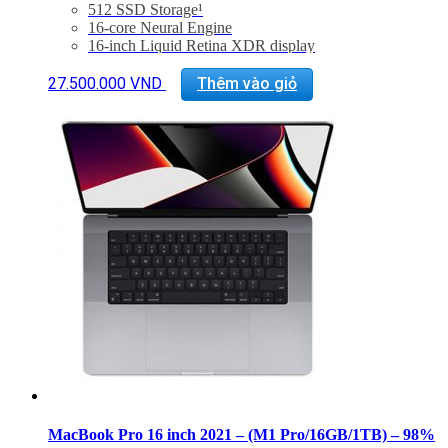
512 SSD Storage¹
16-core Neural Engine
16-inch Liquid Retina XDR display
Three Thunderbolt 4 ports, HDMI port, SDXC card
slot, MagSafe 3 port
27.500.000
VND
Thêm vào giỏ
Magic Keyboard with Touch ID
Force Touch trackpad
140W USB-C Power Adapter
Tình trạng: Mới 99%
Bảo hành 6 tháng
MacBook Pro 16 inch 2021 – (M1 Pro/16GB/1TB) – 98%