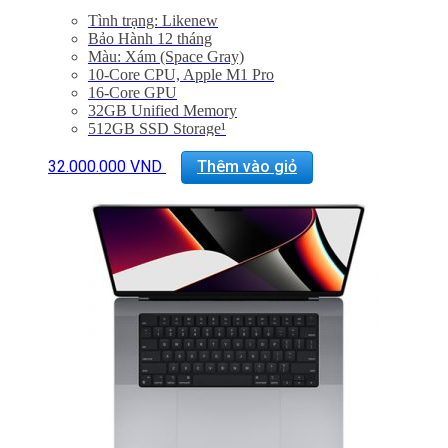
Tình trạng: Likenew
Bảo Hành 12 tháng
Màu: Xám (Space Gray)
10-Core CPU, Apple M1 Pro
16-Core GPU
32GB Unified Memory
512GB SSD Storage¹
16-core Neural Engine
16-inch Liquid Retina XDR display
32.000.000
VND
Thêm vào giỏ
Three Thunderbolt 4 ports, HDMI port, SDXC card
slot, MagSafe 3 port
Magic Keyboard with Touch ID
Force Touch trackpad
140W USB-C Power Adapter