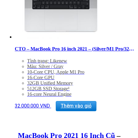
CTO – MacBook Pro 16 inch 2021 – (Silver/M1 Pro/32GB/512GB) – 99%
Tình trạng: Likenew
Màu: Silver / Gray
10-Core CPU, Apple M1 Pro
16-Core GPU
32GB Unified Memory
512GB SSD Storage¹
16-core Neural Engine
16-inch Liquid Retina XDR display
Three Thunderbolt 4 ports, HDMI port, SDXC card
32.000.000
VND
Thêm vào giỏ
slot, MagSafe 3 port
Magic Keyboard with Touch ID
Force Touch trackpad
140W USB-C Power Adapter
MacBook Pro 2021 16 Inch Cũ
–