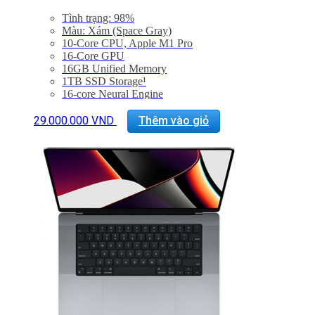
Tình trạng: 98%
Màu: Xám (Space Gray)
10-Core CPU, Apple M1 Pro
16-Core GPU
16GB Unified Memory
1TB SSD Storage¹
16-core Neural Engine
16-inch Liquid Retina XDR display
Three Thunderbolt 4 ports, HDMI port, SDXC card
29.000.000
VND
Thêm vào giỏ
slot, MagSafe 3 port
Magic Keyboard with Touch ID
Force Touch trackpad
140W USB-C Power Adapter
Tình trạng: Mới 99%
Bảo hành 6 tháng
Bảo hành 12 tháng +2tr