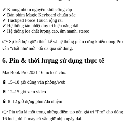
✔ Khung nhôm nguyên khối cứng cáp
✔ Bàn phím Magic Keyboard chuẩn xác
✔ Trackpad Force Touch rộng rãi
✔ Hệ thống tản nhiệt duy trì hiệu năng dài
✔ Hệ thống loa chất lượng cao, âm mạnh, stereo
👉 Sự kết hợp giữa thiết kế và hệ thống phần cứng khiến dòng Pro
vẫn “chất như mới” dù đã qua sử dụng.
6. Pin & thời lượng sử dụng thực tế
MacBook Pro 2021 16 inch cũ cho:
🔋 15–18 giờ dùng văn phòng/web
🔋 12–15 giờ xem video
🔋 8–12 giờ dựng phim/đa nhiệm
👉 Pin trâu là một trong những điểm tạo nên giá trị “Pro” cho dòng
16 inch, dù là máy cũ vẫn giữ nhịp ngày dài.