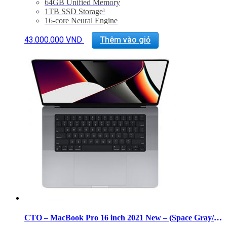
64GB Unified Memory
1TB SSD Storage¹
16-core Neural Engine
16-inch Liquid Retina XDR display
Three Thunderbolt 4 ports, HDMI port, SDXC card
43.000.000
VND
Thêm vào giỏ
slot, MagSafe 3 port
Magic Keyboard with Touch ID
Force Touch trackpad
140W USB-C Power Adapter
CTO – MacBook Pro 16 inch 2021 New – (Space Gray/M1 Pro/32GB/512GB) – 99%