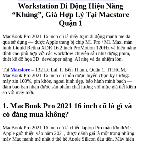
Workstation Di Động Hiệu Năng
“Khủng”, Giá Hợp Lý Tại Macstore
Quận 1
MacBook Pro 2021 16 inch cũ là máy trạm di động mạnh mẽ đã
qua sử dụng — được Apple trang bị chip M1 Pro / M1 Max, màn
hình Liquid Retina XDR 16.2 inch ProMotion 120Hz và hiệu năng
đỉnh cao phù hợp với các workflow chuyên sâu như dựng phim,
thiết kế đồ họa 3D, developer nặng, AI nhẹ và đa nhiệm lớn.
Tại
Macstore
– 132 Lê Lai, P. Bến Thành, Quận 1, TP.HCM,
MacBook Pro 2021 16 inch cũ luôn được tuyển chọn kỹ lưỡng:
máy zin 100%, pin khỏe, ngoại hình đẹp, bảo hành minh bạch —
đảm bảo bạn nhận được sản phẩm chất lượng với mức giá tiết kiệm
so với máy mới.
1. MacBook Pro 2021 16 inch cũ là gì và
có đáng mua không?
MacBook Pro 2021 16 inch cũ là chiếc laptop Pro màn lớn được
Apple giới thiệu vào năm 2021, được đánh giá là một trong những
máy Mac mạnh mẽ nhất ở thế hệ Apple Silicon đầu tiên. Máy hiện