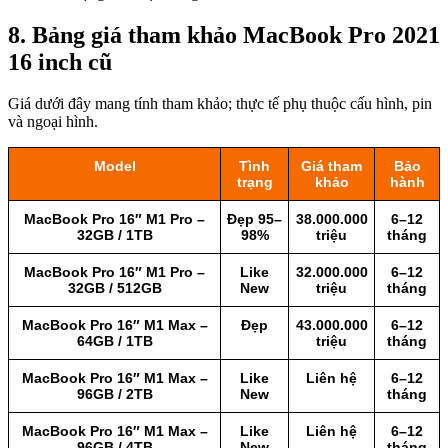
8. Bảng giá tham khảo MacBook Pro 2021
16 inch cũ
Giá dưới đây mang tính tham khảo; thực tế phụ thuộc cấu hình, pin
và ngoại hình.
Model
Tình
Giá tham
Bảo
trạng
khảo
hành
MacBook Pro 16″ M1 Pro –
Đẹp 95–
38.000.000
6–12
32GB / 1TB
98%
triệu
tháng
MacBook Pro 16″ M1 Pro –
Like
32.000.000
6–12
32GB / 512GB
New
triệu
tháng
MacBook Pro 16″ M1 Max –
Đẹp
43.000.000
6–12
64GB / 1TB
triệu
tháng
MacBook Pro 16″ M1 Max –
Like
Liên hệ
6–12
96GB / 2TB
New
tháng
MacBook Pro 16″ M1 Max –
Like
Liên hệ
6–12
96GB / 4TB
New
tháng