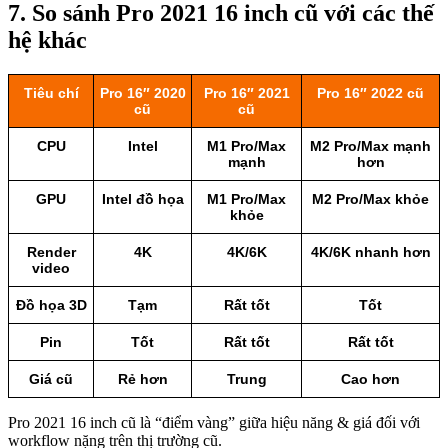
7. So sánh Pro 2021 16 inch cũ với các thế
hệ khác
Tiêu chí
Pro 16″ 2020
Pro 16″ 2021
Pro 16″ 2022 cũ
cũ
cũ
CPU
Intel
M1 Pro/Max
M2 Pro/Max mạnh
mạnh
hơn
GPU
Intel đồ họa
M1 Pro/Max
M2 Pro/Max khỏe
khỏe
Render
4K
4K/6K
4K/6K nhanh hơn
video
Đồ họa 3D
Tạm
Rất tốt
Tốt
Pin
Tốt
Rất tốt
Rất tốt
Giá cũ
Rẻ hơn
Trung
Cao hơn
Pro 2021 16 inch cũ là “điểm vàng” giữa hiệu năng & giá đối với
workflow nặng trên thị trường cũ.