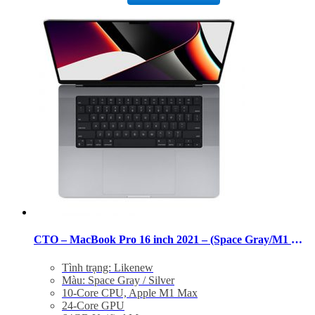
slot, MagSafe 3 port
Magic Keyboard with Touch ID
Force Touch trackpad
140W USB-C Power Adapter
Tình trạng: Mới 99%
Bảo hành 6 tháng
Bảo hành 12 tháng +2tr
CTO – MacBook Pro 16 inch 2021 – (Space Gray/M1 Max/64GB/1TB) – 99%
Tình trạng: Likenew
Màu: Space Gray / Silver
10-Core CPU, Apple M1 Max
24-Core GPU