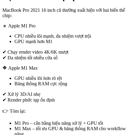
MacBook Pro 2021 16 inch cũ thường xuất hiện với hai biến thể
chip:
🔹 Apple M1 Pro
CPU nhiều lõi mạnh, đa nhiệm vượt trội
GPU mạnh hơn M1
✔ Chạy render video 4K/6K mượt
✔ Đa nhiệm tốt nhiều cửa sổ
🔶 Apple M1 Max
GPU nhiều lõi hơn rõ rệt
Băng thông RAM cực rộng
✔ Xử lý 3D/AI nhẹ
✔ Render phức tạp ổn định
👉 Tóm lại:
M1 Pro – cân bằng hiệu năng xử lý + GPU tốt
M1 Max – tối ưu GPU & băng thông RAM cho workflow
nặng