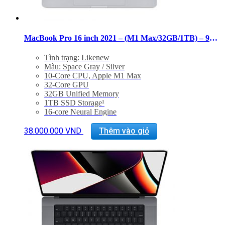
MacBook Pro 16 inch 2021 – (M1 Max/32GB/1TB) – 99%
Tình trạng: Likenew
Màu: Space Gray / Silver
10-Core CPU, Apple M1 Max
32-Core GPU
32GB Unified Memory
1TB SSD Storage¹
16-core Neural Engine
16-inch Liquid Retina XDR display
Three Thunderbolt 4 ports, HDMI port, SDXC card
38.000.000
VND
Thêm vào giỏ
slot, MagSafe 3 port
Magic Keyboard with Touch ID
Force Touch trackpad
140W USB-C Power Adapter