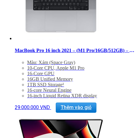
MacBook Pro 16 inch 2021 – (M1 Pro/16GB/512GB) – 99%
Màu: Xám (Space Gray)
10-Core CPU, Apple M1 Pro
16-Core GPU
16GB Unified Memory
1TB SSD Storage¹
16-core Neural Engine
16-inch Liquid Retina XDR display
Three Thunderbolt 4 ports, HDMI port, SDXC card
slot, MagSafe 3 port
29.000.000
VND
Thêm vào giỏ
Magic Keyboard with Touch ID
Force Touch trackpad
140W USB-C Power Adapter
Tình trạng: Mới 99%
Bảo hành 6 tháng