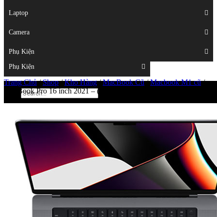
Displays
Laptop
Laptop
Camera
Camera
Phụ Kiện
Top
Phụ Kiện
Trang Chủ
/
Shop
/
Kho Hàng
/
MacBook Cũ
/
Macbook M1 cũ
/
MacBook Pro 16 inch 2021 – (M1 Pro/16GB/512GB) – 99%