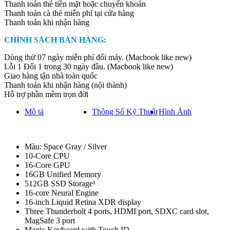
Thanh toán thẻ tiền mặt hoặc chuyển khoản
-
Thanh toán cà thẻ miễn phí tại cửa hàng
99%
Thanh toán khi nhận hàng
quantity
CHÍNH SÁCH BÁN HÀNG:
Dùng thử 07 ngày miễn phí đổi máy. (Macbook like new)
Lỗi 1 Đổi 1 trong 30 ngày đầu. (Macbook like new)
Giao hàng tận nhà toàn quốc
Thanh toán khi nhận hàng (nội thành)
Hỗ trợ phần mềm trọn đời
Mô tả
Thông Số Kỹ Thuật
Hình Ảnh
Màu: Space Gray / Silver
10-Core CPU
16-Core GPU
16GB Unified Memory
512GB SSD Storage¹
16-core Neural Engine
16-inch Liquid Retina XDR display
Three Thunderbolt 4 ports, HDMI port, SDXC card slot,
MagSafe 3 port
Magic Keyboard with Touch ID