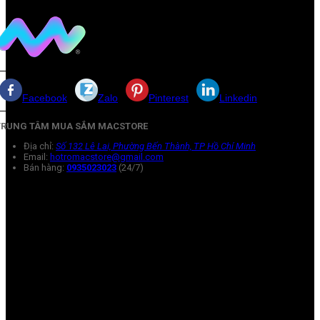
Facebook
Zalo
Pinterest
Linkedin
TRUNG TÂM MUA SẮM MACSTORE
Địa chỉ:
Số 132 Lê Lai, Phường Bến Thành, TP Hồ Chí Minh
Email:
hotromacstore@gmail.com
Bán hàng:
0935023023
(24/7)