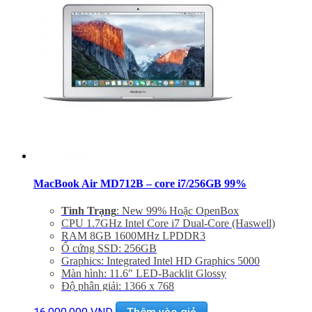
Miễn phí vận chuyển trên toàn quốc
Miễn phí hỗ trợ cài đặt phần mềm
MacBook Air MD712B – core i7/256GB 99%
Tình Trạng
: New 99% Hoặc OpenBox
CPU 1.7GHz Intel Core i7 Dual-Core (Haswell)
RAM 8GB 1600MHz LPDDR3
Ổ cứng SSD: 256GB
Graphics: Integrated Intel HD Graphics 5000
Màn hình: 11.6″ LED-Backlit Glossy
Độ phân giải: 1366 x 768
Cổng mạng: 802.11ac Wi-Fi, Bluetooth 4.0
Khe cắm: Dual USB 3.0 Ports, One Thunderbolt Port