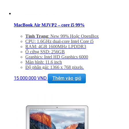
MacBook Air MJVP2 – core i5 99%
Tình Trạng
: New 99% Hoặc OpenBox
CPU: 1.6GHz dual-core Intel Core i5
RAM: 4GB 1600MHz LPDDR3
Ổ cứng SSD: 256GB
Graphics: Intel HD Graphics 6000
Màn hình: 11.6 inch
Độ phân gải: 1366 x 768 pixels.
Cổng mạng:, WIFI 802.11 ac/a/b/g/n, Bluetooth 4.0
Khe cắm: 2 cổng USB 3.0, Thunderbolt , Cổng sạc
15.000.000
VND
Thêm vào giỏ
MagSafe 2, Jack 3.5mm, Khe đọc SDXC card
Thiết bị nghe nhìn: 720p FaceTime HD Camera,
SDXC Card Slot
Hệ điều hành: : Mac OS X Yosemite 10.10
Giảm 20% khi mua phụ kiện túi chống sốc và dán
máy
Bảo hành 12 tháng, đổi trả trong 15 ngày
Miễn phí vận chuyển trên toàn quốc
Miễn phí hỗ trợ cài đặt phần mềm