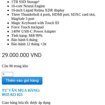
1TB SSD Storage¹
16-core Neural Engine
16-inch Liquid Retina XDR display
Three Thunderbolt 4 ports, HDMI port, SDXC card slot,
MagSafe 3 port
Magic Keyboard with Touch ID
Force Touch trackpad
140W USB-C Power Adapter
Tình trạng: Mới 99%
Bảo hành 6 tháng
Bảo hành 12 tháng +2tr
29.000.000
VND
Còn 96 trong kho
MacBook
Pro
Thêm vào giỏ hàng
16
inch
TƯ VẤN MUA HÀNG:
2021
0935 023 023
–
(M1
Giao hàng hỏa tốc được áp dụng
Pro/16GB/512GB)