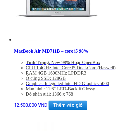
MacBook Air MD711B – core i5 98%
Tình Trạng
: New 98% Hoặc OpenBox
CPU 1.4GHz Intel Core i5 Dual-Core (Haswell)
RAM 4GB 1600MHz LPDDR3
Ổ cứng SSD: 128GB
Graphics: Integrated Intel HD Graphics 5000
Màn hình: 11.6″ LED-Backlit Glossy
Độ phân giải: 1366 x 768
Cổng mạng: 802.11ac Wi-Fi, Bluetooth 4.0
Khe cắm: Dual USB 3.0 Ports, One Thunderbolt Port
12.500.000
VND
Thêm vào giỏ
Thiết bị nghe nhìn: 720p FaceTime HD Camera
Hệ điều hành: Includes Mac OS X 10.9 or OS X 10.8
Giảm 20% khi mua phụ kiện túi chống sốc và dán
máy
Bảo hành 6 tháng, đổi trả trong 15 ngày