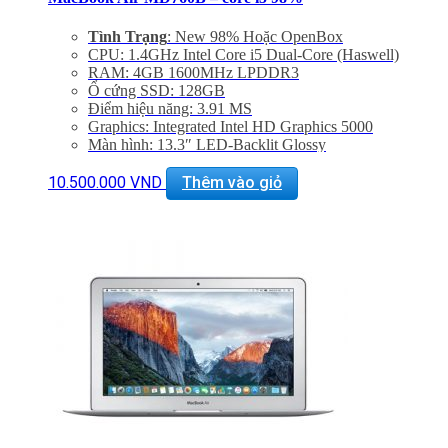
Tình Trạng
: New 98% Hoặc OpenBox
CPU: 1.4GHz Intel Core i5 Dual-Core (Haswell)
RAM: 4GB 1600MHz LPDDR3
Ổ cứng SSD: 128GB
Điểm hiệu năng: 3.91 MS
Graphics: Integrated Intel HD Graphics 5000
Màn hình: 13.3″ LED-Backlit Glossy
Độ phân gải: 1440 x 900
Cổng mạng: 802.11ac Wi-Fi, Bluetooth 4.0
10.500.000
VND
Thêm vào giỏ
Khe cắm: Dual USB 3.0 Ports, One Thunderbolt Port
Thiết bị nghe nhìn: 720p FaceTime HD Camera,
SDXC Card Slot
Hệ điều hành: Mac OS X 10.9 or OS X 10.8
Giảm 20% khi mua phụ kiện túi chống sốc và dán
máy
Bảo hành 6 tháng, đổi trả trong 15 ngày
Miễn phí vận chuyển trên toàn quốc
Miễn phí hỗ trợ cài đặt phần mềm