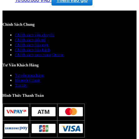
16.000.000
VND
Thêm vào giỏ
Thiết bị nghe nhìn: 720p FaceTime HD Camera
Hệ điều hành: Includes Mac OS X 10.9 or OS X 10.8
Giảm 20% khi mua phụ kiện túi chống sốc và dán
máy
Chính Sách Chung
Bảo hành 6 tháng, đổi trả trong 15 ngày
Miễn phí vận chuyển trên toàn quốc
Chính sách vận chuyển
Miễn phí hỗ trợ cài đặt phần mềm
Chính sách đổi trả
Chính sách bảo mật
Chính sách bảo hành
Chính sách mua hàng Online
Tư Vấn Khách Hàng
Tư vấn mua hàng
Hỗ trợ kỹ thuật
Tin tức
Hình Thức Thanh Toán