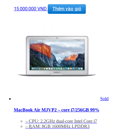
Cổng mạng:, WIFI 802.11 ac/a/b/g/n, Bluetooth 4.0
Khe cắm: 2 cổng USB 3.0, Thunderbolt , Cổng sạc
15.000.000
VND
Thêm vào giỏ
MagSafe 2, Jack 3.5mm, Khe đọc SDXC card
Thiết bị nghe nhìn: 720p FaceTime HD Camera,
SDXC Card Slot
Hệ điều hành: : Mac OS X Yosemite 10.10
Giảm 20% khi mua phụ kiện túi chống sốc và dán
máy
Bảo hành 12 tháng, đổi trả trong 15 ngày
Miễn phí vận chuyển trên toàn quốc
Miễn phí hỗ trợ cài đặt phần mềm
Sold
MacBook Air MJVP2 – core i7/256GB 99%
– CPU: 2.2GHz dual-core Intel Core i7
– RAM: 8GB 1600MHz LPDDR3