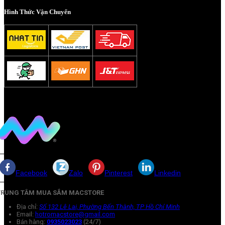
Hình Thức Vận Chuyển
Facebook
Zalo
Pinterest
Linkedin
TRUNG TÂM MUA SẮM MACSTORE
Địa chỉ:
Số 132 Lê Lai, Phường Bến Thành, TP Hồ Chí Minh
Email:
hotromacstore@gmail.com
Bán hàng:
0935023023
(24/7)