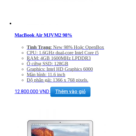
MacBook Air MJVM2 98%
Tình Trạng
: New 98% Hoặc OpenBox
CPU: 1.6GHz dual-core Intel Core i5
RAM: 4GB 1600MHz LPDDR3
Ổ cứng SSD: 128GB
Graphics: Intel HD Graphics 6000
Màn hình: 11.6 inch
Độ phân gải: 1366 x 768 pixels.
Cổng mạng:, WIFI 802.11 ac/a/b/g/n, Bluetooth 4.0
Khe cắm: 2 cổng USB 3.0, Thunderbolt , Cổng sạc
12.800.000
VND
Thêm vào giỏ
MagSafe 2, Jack 3.5mm, Khe đọc SDXC card
Thiết bị nghe nhìn: 720p FaceTime HD Camera,
SDXC Card Slot
Hệ điều hành: Mac OS X Yosemite 10.10
Giảm 20% khi mua phụ kiện túi chống sốc và dán
máy
Bảo hành 06 tháng, đổi trả trong 7 ngày
Miễn phí vận chuyển trên toàn quốc