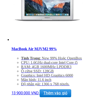
Miễn phí hỗ trợ cài đặt phần mềm
MacBook Air MJVM2 99%
Tình Trạng
: New 99% Hoặc OpenBox
CPU: 1.6GHz dual-core Intel Core i5
RAM: 4GB 1600MHz LPDDR3
Ổ cứng SSD: 128GB
Graphics: Intel HD Graphics 6000
Màn hình: 11.6 inch
Độ phân gải: 1366 x 768 pixels.
Cổng mạng:, WIFI 802.11 ac/a/b/g/n, Bluetooth 4.0
Khe cắm: 2 cổng USB 3.0, Thunderbolt , Cổng sạc
13.900.000
VND
Thêm vào giỏ
MagSafe 2, Jack 3.5mm, Khe đọc SDXC card
Thiết bị nghe nhìn: 720p FaceTime HD Camera,
SDXC Card Slot