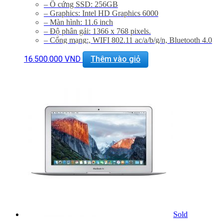
– Ổ cứng SSD: 256GB
– Graphics: Intel HD Graphics 6000
– Màn hình: 11.6 inch
– Độ phân gải: 1366 x 768 pixels.
– Cổng mạng:, WIFI 802.11 ac/a/b/g/n, Bluetooth 4.0
– Khe cắm: 2 cổng USB 3.0, Thunderbolt , Cổng sạc
MagSafe 2, Jack 3.5mm, Khe đọc SDXC card
16.500.000
VND
Thêm vào giỏ
– Thiết bị nghe nhìn: 720p FaceTime HD Camera,
SDXC Card Slot
– Hệ điều hành: : Mac OS X Yosemite 10.10
–
Giảm 20% khi mua phụ kiện túi chống sốc và dán
máy
– Bảo hành 12 tháng, đổi trả trong 15 ngày
– Miễn phí vận chuyển trên toàn quốc
– Miễn phí hỗ trợ cài đặt phần mềm
Sold