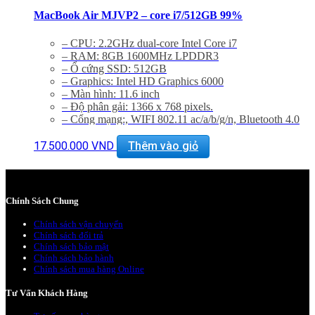
MacBook Air MJVP2 – core i7/512GB 99%
– CPU: 2.2GHz dual-core Intel Core i7
– RAM: 8GB 1600MHz LPDDR3
– Ổ cứng SSD: 512GB
– Graphics: Intel HD Graphics 6000
– Màn hình: 11.6 inch
– Độ phân gải: 1366 x 768 pixels.
– Cổng mạng:, WIFI 802.11 ac/a/b/g/n, Bluetooth 4.0
– Khe cắm: 2 cổng USB 3.0, Thunderbolt , Cổng sạc
MagSafe 2, Jack 3.5mm, Khe đọc SDXC card
17.500.000
VND
Thêm vào giỏ
– Thiết bị nghe nhìn: 720p FaceTime HD Camera,
SDXC Card Slot
– Hệ điều hành: : Mac OS X Yosemite 10.10
–
Giảm 20% khi mua phụ kiện túi chống sốc và dán
Chính Sách Chung
máy
– Bảo hành 12 tháng, đổi trả trong 15 ngày
Chính sách vận chuyển
– Miễn phí vận chuyển trên toàn quốc
Chính sách đổi trả
– Miễn phí hỗ trợ cài đặt phần mềm
Chính sách bảo mật
Chính sách bảo hành
Chính sách mua hàng Online
Tư Vấn Khách Hàng