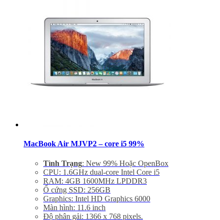
Hệ điều hành: Mac OS X Yosemite 10.10
Giảm 20% khi mua phụ kiện túi chống sốc và dán
máy
Bảo hành 06 tháng, đổi trả trong 7 ngày
Miễn phí vận chuyển trên toàn quốc
Miễn phí hỗ trợ cài đặt phần mềm
MacBook Air MJVP2 – core i5 99%
Tình Trạng
: New 99% Hoặc OpenBox
CPU: 1.6GHz dual-core Intel Core i5
RAM: 4GB 1600MHz LPDDR3
Ổ cứng SSD: 256GB
Graphics: Intel HD Graphics 6000
Màn hình: 11.6 inch
Độ phân gải: 1366 x 768 pixels.