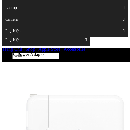
Displays
Laptop
Laptop
Camera
Camera
Phụ Kiện
Top
Phụ Kiện
Trang Chủ
/
Shop
/
Apple Store
/
Accessories
/
Apple 96w USB
Type-C Power Adapter