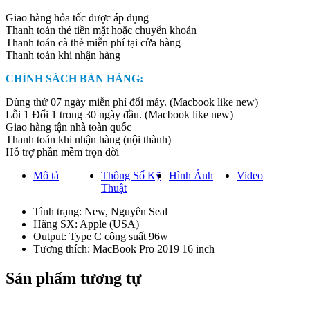
Adapter
Giao hàng hỏa tốc được áp dụng
quantity
Thanh toán thẻ tiền mặt hoặc chuyển khoản
Thanh toán cà thẻ miễn phí tại cửa hàng
Thanh toán khi nhận hàng
CHÍNH SÁCH BÁN HÀNG:
Dùng thử 07 ngày miễn phí đổi máy. (Macbook like new)
Lỗi 1 Đổi 1 trong 30 ngày đầu. (Macbook like new)
Giao hàng tận nhà toàn quốc
Thanh toán khi nhận hàng (nội thành)
Hỗ trợ phần mềm trọn đời
Mô tả
Thông Số Kỹ
Hình Ảnh
Video
Thuật
Tình trạng: New, Nguyên Seal
Hãng SX: Apple (USA)
Output: Type C công suất 96w
Tương thích: MacBook Pro 2019 16 inch
Sản phẩm tương tự