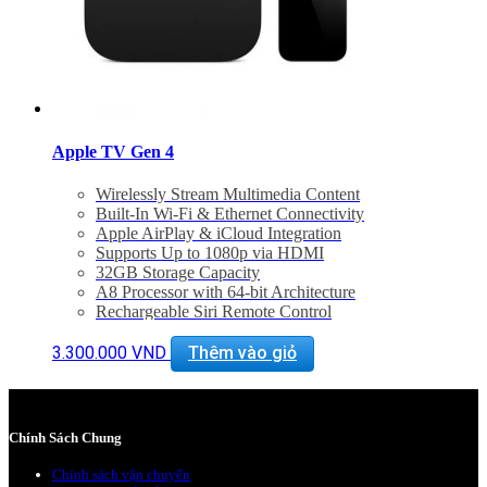
Apple TV Gen 4
Wirelessly Stream Multimedia Content
Built-In Wi-Fi & Ethernet Connectivity
Apple AirPlay & iCloud Integration
Supports Up to 1080p via HDMI
32GB Storage Capacity
A8 Processor with 64-bit Architecture
Rechargeable Siri Remote Control
Siri Search/Multidirectional Navigation
Search Across Multiple Apps
3.300.000
VND
Thêm vào giỏ
APPLE TV GEN 4 64Gb: 3.900.000đ
Chính Sách Chung
Chính sách vận chuyển