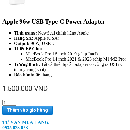
Apple 96w USB Type-C Power Adapter
Tình trạng:
NewSeal chính hãng Apple
Hãng SX:
Apple (USA)
Output:
96W, USB-C
Thiết Kế Cho:
MacBook Pro 16 inch 2019 (chip Intel)
MacBook Pro 14 inch 2021 & 2023 (chip M1/M2 Pro)
Tương thích:
Tất cả thiết bị cần adapter có cồng ra USB-C
(chú ý công suất)
Bảo hành:
06 tháng
1.500.000
VND
Apple
96w
Thêm vào giỏ hàng
USB
Type-
TƯ VẤN MUA HÀNG:
C
0935 023 023
Power