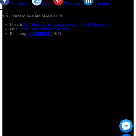
Facebook
Zalo
Pinterest
Linkedin
TRUNG TÂM MUA SẮM MACSTORE
Địa chỉ:
Số 132 Lê Lai, Phường Bến Thành, TP Hồ Chí Minh
Email:
hotromacstore@gmail.com
Bán hàng:
0935023023
(24/7)