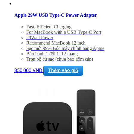
Apple 29W USB Type-C Power Adapter
Fast, Efficient Charging
For MacBook with a USB Type-C Port
29Watt Power
Recommend MacBook 12 inch
Sạc mới 99% Bóc máy chính hãng Apple
Bảo hành 1 đổi 1 12 tháng
Trọn bộ củ sạc (chưa bao gồm cáp)
850.000
VND
Thêm vào giỏ