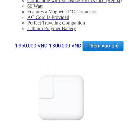
Compatible with MacBook Pro 13 inch (Retina)
60 Watt
Features a Magnetic DC Connector
AC Cord Is Provided
Perfect Traveling Companion
Lithium Polymer Battery
Giá
Giá
1.950.000
VND
1.300.000
VND
Thêm vào giỏ
gốc
hiện
là:
tại
1.950.000 VND.
là:
1.300.000 VND.