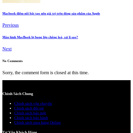
Macbook điểm nổi bật tạo nên giá trị trên dòng sản phẩm của Apple
Previous
Màn hình MacBook bị bong lớp chống loá, xử lí sao?
Next
No Comments
Sorry, the comment form is closed at this time.
Chính Sách Chung
Chính sách vận chuyển
Chính sách đổi trả
Chính sách bảo mật
Chính sách bảo hành
Chính sách mua hàng Online
Tư Vấn Khách Hàng