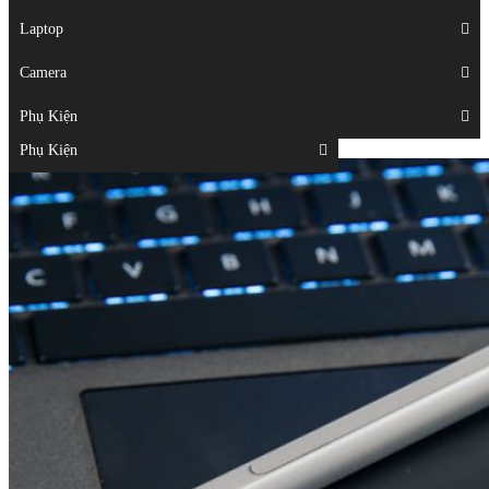
Displays
Laptop
Laptop
Camera
Camera
Phụ Kiện
Top
Phụ Kiện