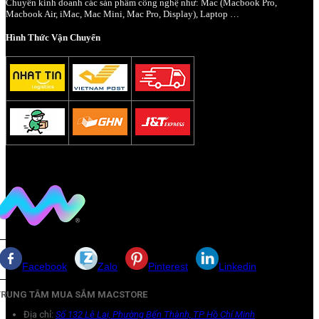
Chuyên kinh doanh các sản phẩm công nghệ như: Mac (Macbook Pro,
Macbook Air, iMac, Mac Mini, Mac Pro, Display), Laptop …
Hình Thức Vận Chuyển
Facebook
Zalo
Pinterest
Linkedin
TRUNG TÂM MUA SẮM MACSTORE
Địa chỉ:
Số 132 Lê Lai, Phường Bến Thành, TP Hồ Chí Minh