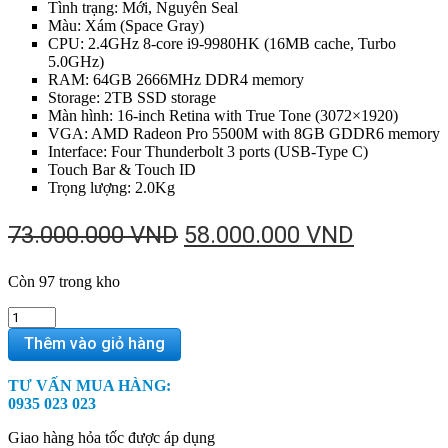
Tình trạng: Mới, Nguyên Seal
Màu: Xám (Space Gray)
CPU: 2.4GHz 8-core i9-9980HK (16MB cache, Turbo
5.0GHz)
RAM: 64GB 2666MHz DDR4 memory
Storage: 2TB SSD storage
Màn hình: 16-inch Retina with True Tone (3072×1920)
VGA: AMD Radeon Pro 5500M with 8GB GDDR6 memory
Interface: Four Thunderbolt 3 ports (USB-Type C)
Touch Bar & Touch ID
Trọng lượng: 2.0Kg
Giá
Giá
73.000.000
VND
58.000.000
VND
gốc
hiện
Còn 97 trong kho
là:
tại
73.000.000 VND.
là:
CTO
–
58.000.0
Thêm vào giỏ hàng
MacBook
Pro
TƯ VẤN MUA HÀNG:
16
0935 023 023
inch
2019
Giao hàng hỏa tốc được áp dụng
New–