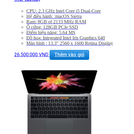
CPU: 2.3 GHz Intel Core i5 Dual-Core
Hệ điều hành: :macOS Sierra
Ram: 8GB of 2133 MHz RAM
Ổ cứng: 128GB PCIe SSD
Điểm hiệu năng: 5.64 MS
Đồ hoạ: Integrated Intel Iris Graphics 640
Màn hình : 13.3″ 2560 x 1600 Retina Display
Khe cắm: 2 x Thunderbolt 3 (USB Type-C) Ports
Thiết bị nghe nhìn: 720p FaceTime HD Camera &
26.500.000
VND
Thêm vào giỏ
Dual Mics, 3.5mm Headphones Jack | Stereo Speakers
WiFi: 802.11ac Wi-Fi
Bluetooth: Bluetooth 4.2
BẢO HÀNH 1 NĂM.