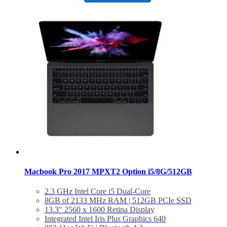
Hỗ trợ 4 cổng Thunderbolt 3 tốc độ cao
Mới 100% Bảo Hành 12 tháng chính hãng
Hỗ trợ cài đặt phần mềm miễn phí trọn đời
Macbook Pro 2017 MPXT2 Option i5/8G/512GB
2.3 GHz Intel Core i5 Dual-Core
8GB of 2133 MHz RAM | 512GB PCIe SSD
13.3″ 2560 x 1600 Retina Display
Integrated Intel Iris Plus Graphics 640