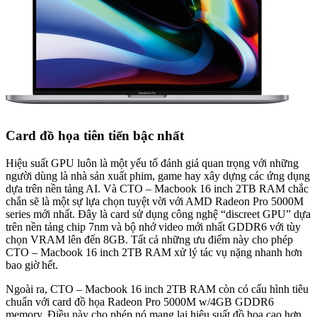
Card đồ họa tiên tiến bậc nhất
Hiệu suất GPU luôn là một yếu tố đánh giá quan trọng với những
người dùng là nhà sản xuất phim, game hay xây dựng các ứng dụng
dựa trên nền tảng AI. Và CTO – Macbook 16 inch 2TB RAM chắc
chắn sẽ là một sự lựa chọn tuyệt vời với AMD Radeon Pro 5000M
series mới nhất. Đây là card sử dụng công nghệ “discreet GPU” dựa
trên nền tảng chip 7nm và bộ nhớ video mới nhất GDDR6 với tùy
chọn VRAM lên đến 8GB. Tất cả những ưu điểm này cho phép
CTO – Macbook 16 inch 2TB RAM xử lý tác vụ nặng nhanh hơn
bao giờ hết.
Ngoài ra, CTO – Macbook 16 inch 2TB RAM còn có cấu hình tiêu
chuẩn với card đồ họa Radeon Pro 5000M w/4GB GDDR6
memory. Điều này cho phép nó mang lại hiệu suất đồ họa cao hơn