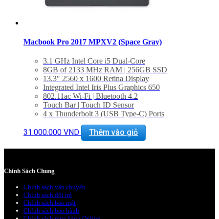
Macbook Pro 2017 MPXV2 (Space Gray)
3.1 GHz Intel Core i5 Dual-Core
8GB of 2133 MHz RAM | 256GB SSD
13.3″ 2560 x 1600 Retina Display
Integrated Intel Iris Plus Graphics 650
802.11ac Wi-Fi | Bluetooth 4.2
Touch Bar | Touch ID Sensor
4 x Thunderbolt 3 (USB Type-C) Ports
3.5mm Headphone Jack | Stereo Speakers
Force Touch Trackpad
31.000.000
VND
Thêm vào giỏ
macOS Sierra
BẢO HÀNH 1 NĂM.
Chính Sách Chung
Chính sách vận chuyển
Chính sách đổi trả
Chính sách bảo mật
Chính sách bảo hành
Chính sách mua hàng Online