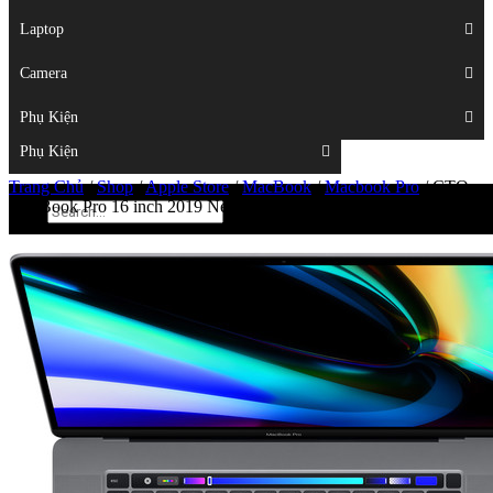
Displays
Laptop
Laptop
Camera
Camera
Phụ Kiện
Top
Phụ Kiện
Trang Chủ
/
Shop
/
Apple Store
/
MacBook
/
Macbook Pro
/
CTO –
MacBook Pro 16 inch 2019 New– (I9/64GB/2TB/VGA 8GB)