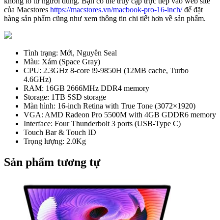
khổng lồ từ người dùng. Bạn có thể truy cập trực tiếp vào web site
của Macstores
https://macstores.vn/macbook-pro-16-inch/
để đặt
hàng sản phẩm cũng như xem thông tin chi tiết hơn về sản phẩm.
Tình trạng: Mới, Nguyên Seal
Màu: Xám (Space Gray)
CPU: 2.3GHz 8-core i9-9850H (12MB cache, Turbo
4.6GHz)
RAM: 16GB 2666MHz DDR4 memory
Storage: 1TB SSD storage
Màn hình: 16-inch Retina with True Tone (3072×1920)
VGA: AMD Radeon Pro 5500M with 4GB GDDR6 memory
Interface: Four Thunderbolt 3 ports (USB-Type C)
Touch Bar & Touch ID
Trọng lượng: 2.0Kg
Sản phẩm tương tự