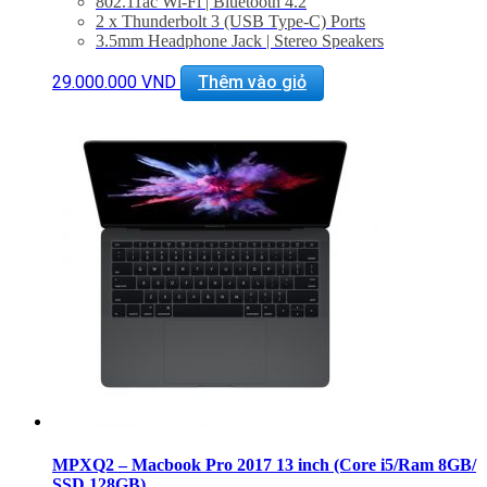
802.11ac Wi-Fi | Bluetooth 4.2
2 x Thunderbolt 3 (USB Type-C) Ports
3.5mm Headphone Jack | Stereo Speakers
Force Touch Trackpad
macOS Sierra
29.000.000
VND
Thêm vào giỏ
BẢO HÀNH 1 NĂM.
MPXQ2 – Macbook Pro 2017 13 inch (Core i5/Ram 8GB/
SSD 128GB)