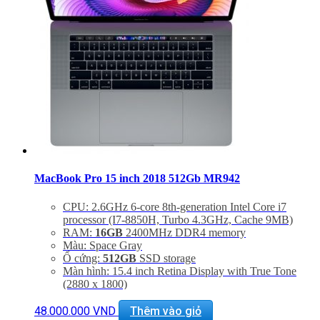
MacBook Pro 15 inch 2018 512Gb MR942
CPU: 2.6GHz 6-core 8th-generation Intel Core i7
processor (I7-8850H, Turbo 4.3GHz, Cache 9MB)
RAM:
16GB
2400MHz DDR4 memory
Màu: Space Gray
Ổ cứng:
512GB
SSD storage
Màn hình: 15.4 inch Retina Display with True Tone
(2880 x 1800)
GPU: Radeon Pro 560X with 4GB of GDDR5
memory
48.000.000
VND
Thêm vào giỏ