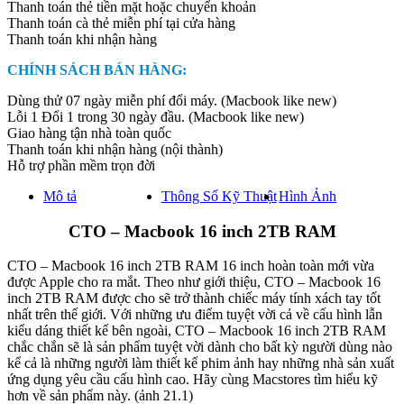
Thanh toán thẻ tiền mặt hoặc chuyển khoản
(I9/64GB/2TB/VGA
Thanh toán cà thẻ miễn phí tại cửa hàng
8GB)
Thanh toán khi nhận hàng
quantity
CHÍNH SÁCH BÁN HÀNG:
Dùng thử 07 ngày miễn phí đổi máy. (Macbook like new)
Lỗi 1 Đổi 1 trong 30 ngày đầu. (Macbook like new)
Giao hàng tận nhà toàn quốc
Thanh toán khi nhận hàng (nội thành)
Hỗ trợ phần mềm trọn đời
Mô tả
Thông Số Kỹ Thuật
Hình Ảnh
CTO – Macbook 16 inch 2TB RAM
CTO – Macbook 16 inch 2TB RAM 16 inch hoàn toàn mới vừa
được Apple cho ra mắt. Theo như giới thiệu, CTO – Macbook 16
inch 2TB RAM được cho sẽ trở thành chiếc máy tính xách tay tốt
nhất trên thế giới. Với những ưu điểm tuyệt vời cả về cấu hình lẫn
kiểu dáng thiết kế bên ngoài, CTO – Macbook 16 inch 2TB RAM
chắc chắn sẽ là sản phẩm tuyệt vời dành cho bất kỳ người dùng nào
kể cả là những người làm thiết kế phim ảnh hay những nhà sản xuất
ứng dụng yêu cầu cấu hình cao. Hãy cùng Macstores tìm hiểu kỹ
hơn về sản phẩm này. (ảnh 21.1)