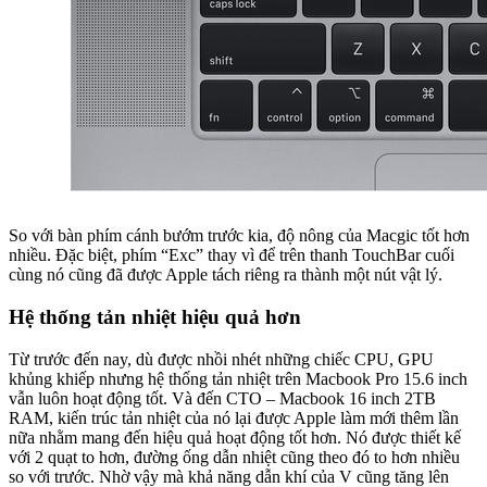
So với bàn phím cánh bướm trước kia, độ nông của Macgic tốt hơn
nhiều. Đặc biệt, phím “Exc” thay vì để trên thanh TouchBar cuối
cùng nó cũng đã được Apple tách riêng ra thành một nút vật lý.
Hệ thống tản nhiệt hiệu quả hơn
Từ trước đến nay, dù được nhồi nhét những chiếc CPU, GPU
khủng khiếp nhưng hệ thống tản nhiệt trên Macbook Pro 15.6 inch
vẫn luôn hoạt động tốt. Và đến CTO – Macbook 16 inch 2TB
RAM, kiến trúc tản nhiệt của nó lại được Apple làm mới thêm lần
nữa nhằm mang đến hiệu quả hoạt động tốt hơn. Nó được thiết kế
với 2 quạt to hơn, đường ống dẫn nhiệt cũng theo đó to hơn nhiều
so với trước. Nhờ vậy mà khả năng dẫn khí của V cũng tăng lên