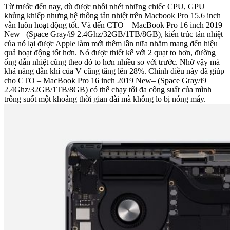
Từ trước đến nay, dù được nhồi nhét những chiếc CPU, GPU
khủng khiếp nhưng hệ thống tản nhiệt trên Macbook Pro 15.6 inch
vẫn luôn hoạt động tốt. Và đến CTO – MacBook Pro 16 inch 2019
New– (Space Gray/i9 2.4Ghz/32GB/1TB/8GB), kiến trúc tản nhiệt
của nó lại được Apple làm mới thêm lần nữa nhằm mang đến hiệu
quả hoạt động tốt hơn. Nó được thiết kế với 2 quạt to hơn, đường
ống dẫn nhiệt cũng theo đó to hơn nhiều so với trước. Nhờ vậy mà
khả năng dẫn khí của V cũng tăng lên 28%. Chính điều này đã giúp
cho CTO – MacBook Pro 16 inch 2019 New– (Space Gray/i9
2.4Ghz/32GB/1TB/8GB) có thể chạy tối đa công suất của mình
trông suốt một khoảng thời gian dài mà không lo bị nóng máy.