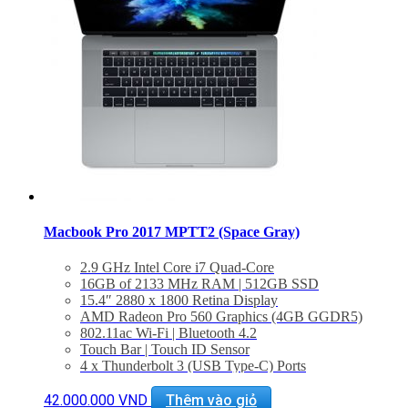
Macbook Pro 2017 MPTT2 (Space Gray)
2.9 GHz Intel Core i7 Quad-Core
16GB of 2133 MHz RAM | 512GB SSD
15.4″ 2880 x 1800 Retina Display
AMD Radeon Pro 560 Graphics (4GB GGDR5)
802.11ac Wi-Fi | Bluetooth 4.2
Touch Bar | Touch ID Sensor
4 x Thunderbolt 3 (USB Type-C) Ports
3.5mm Headphone Jack | Stereo Speakers
Force Touch Trackpad
42.000.000
VND
Thêm vào giỏ