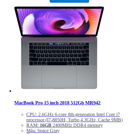
macOS Sierra
BẢO HÀNH 1 NĂM.
MacBook Pro 15 inch 2018 512Gb MR942
CPU: 2.6GHz 6-core 8th-generation Intel Core i7
processor (I7-8850H, Turbo 4.3GHz, Cache 9MB)
RAM:
16GB
2400MHz DDR4 memory
Màu: Space Gray