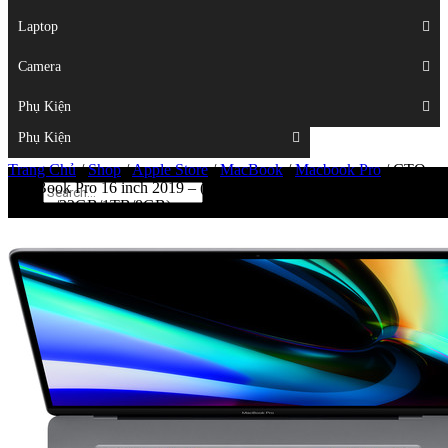
Displays
Laptop
Laptop
Camera
Camera
Phụ Kiện
Top
Phụ Kiện
Trang Chủ
/
Shop
/
Apple Store
/
MacBook
/
Macbook Pro
/
CTO –
MacBook Pro 16 inch 2019 – (Space Gray/i9
2.4Ghz/32GB/1TB/8GB)