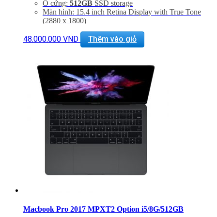
Ổ cứng:
512GB
SSD storage
Màn hình: 15.4 inch Retina Display with True Tone
(2880 x 1800)
GPU: Radeon Pro 560X with 4GB of GDDR5
memory
48.000.000
VND
Thêm vào giỏ
Hỗ trợ 4 cổng Thunderbolt 3 tốc độ cao
Mới 100% Bảo Hành 12 tháng chính hãng
Hỗ trợ cài đặt phần mềm miễn phí trọn đời
Macbook Pro 2017 MPXT2 Option i5/8G/512GB