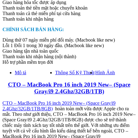
Giao hàng hỏa tốc được áp dụng
–
Thanh toán thẻ tiền mặt hoặc chuyển khoản
(Space
Thanh toán cà thẻ miễn phí tại cửa hàng
Gray/i9
Thanh toán khi nhận hàng
2.4Ghz/32GB/1TB/8GB)
quantity
CHÍNH SÁCH BÁN HÀNG:
Dùng thử 07 ngày miễn phí đổi máy. (Macbook like new)
Lỗi 1 Đổi 1 trong 30 ngày đầu. (Macbook like new)
Giao hàng tận nhà toàn quốc
Thanh toán khi nhận hàng (nội thành)
Hỗ trợ phần mềm trọn đời
Mô tả
Thông Số Kỹ Thuật
Hình Ảnh
CTO – MacBook Pro 16 inch 2019 New– (Space
Gray/i9 2.4Ghz/32GB/1TB)
CTO – MacBook Pro 16 inch 2019 New– (Space Gray/i9
2.4Ghz/32GB/1TB/8GB)
hoàn toàn mới vừa được Apple cho ra
mắt. Theo như giới thiệu, CTO – MacBook Pro 16 inch 2019 New–
(Space Gray/i9 2.4Ghz/32GB/1TB/8GB) được cho sẽ trở thành
chiếc máy tính xách tay tốt nhất trên thế giới. Với những ưu điểm
tuyệt vời cả về cấu hình lẫn kiểu dáng thiết kế bên ngoài, CTO –
MacBook Pro 16 inch 2019 New– (Space Gray/i9