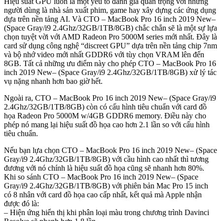
Hiệu suất GPU luôn là một yếu tố đánh giá quan trọng với những
người dùng là nhà sản xuất phim, game hay xây dựng các ứng dụng
dựa trên nền tảng AI. Và CTO – MacBook Pro 16 inch 2019 New–
(Space Gray/i9 2.4Ghz/32GB/1TB/8GB) chắc chắn sẽ là một sự lựa
chọn tuyệt vời với AMD Radeon Pro 5000M series mới nhất. Đây là
card sử dụng công nghệ “discreet GPU” dựa trên nền tảng chip 7nm
và bộ nhớ video mới nhất GDDR6 với tùy chọn VRAM lên đến
8GB. Tất cả những ưu điểm này cho phép CTO – MacBook Pro 16
inch 2019 New– (Space Gray/i9 2.4Ghz/32GB/1TB/8GB) xử lý tác
vụ nặng nhanh hơn bao giờ hết.
Ngoài ra, CTO – MacBook Pro 16 inch 2019 New– (Space Gray/i9
2.4Ghz/32GB/1TB/8GB) còn có cấu hình tiêu chuẩn với card đồ
họa Radeon Pro 5000M w/4GB GDDR6 memory. Điều này cho
phép nó mang lại hiệu suất đồ họa cao hơn 2.1 lần so với cấu hình
tiêu chuẩn.
Nếu bạn lựa chọn CTO – MacBook Pro 16 inch 2019 New– (Space
Gray/i9 2.4Ghz/32GB/1TB/8GB) với cầu hình cao nhất thì tương
đương với nó chính là hiệu suất đồ họa cũng sẽ nhanh hơn 80%.
Khi so sánh CTO – MacBook Pro 16 inch 2019 New– (Space
Gray/i9 2.4Ghz/32GB/1TB/8GB) với phiên bản Mac Pro 15 inch
có 8 nhân với card đồ họa cao cấp nhất, kết quả mà Apple nhận
được đó là:
– Hiện ứng hiển thị khi phân loại màu trong chương trình Davinci