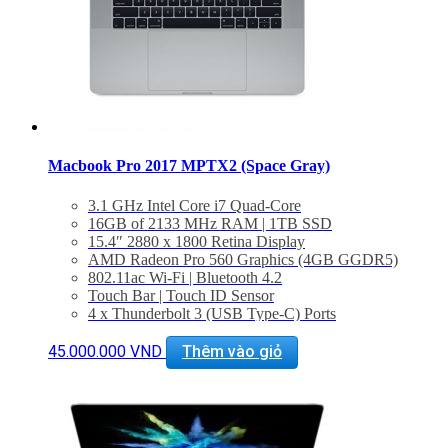
Macbook Pro 2017 MPTX2 (Space Gray)
3.1 GHz Intel Core i7 Quad-Core
16GB of 2133 MHz RAM | 1TB SSD
15.4″ 2880 x 1800 Retina Display
AMD Radeon Pro 560 Graphics (4GB GGDR5)
802.11ac Wi-Fi | Bluetooth 4.2
Touch Bar | Touch ID Sensor
4 x Thunderbolt 3 (USB Type-C) Ports
3.5mm Headphone Jack | Stereo Speakers
Force Touch Trackpad
45.000.000
VND
Thêm vào giỏ
macOS Sierra
MÁY MỚI 100% NGUYÊN SEAL
BẢO HÀNH 1 NĂM.