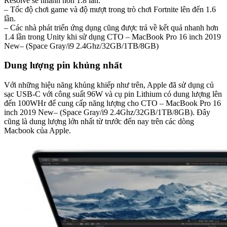
Resolve sẽ nhanh hơn 1.8 lần.
– Tốc độ chơi game và độ mượt trong trò chơi Fortnite lên đến 1.6
lần.
– Các nhà phát triển ứng dụng cũng được trả về kết quả nhanh hơn
1.4 lần trong Unity khi sử dụng CTO – MacBook Pro 16 inch 2019
New– (Space Gray/i9 2.4Ghz/32GB/1TB/8GB)
Dung lượng pin khủng nhất
Với những hiệu năng khủng khiếp như trên, Apple đã sử dụng củ
sạc USB-C với công suất 96W và cụ pin Lithium có dung lượng lên
đến 100WHr để cung cấp năng lượng cho CTO – MacBook Pro 16
inch 2019 New– (Space Gray/i9 2.4Ghz/32GB/1TB/8GB). Đây
cũng là dung lượng lớn nhất từ trước đến nay trên các dòng
Macbook của Apple.