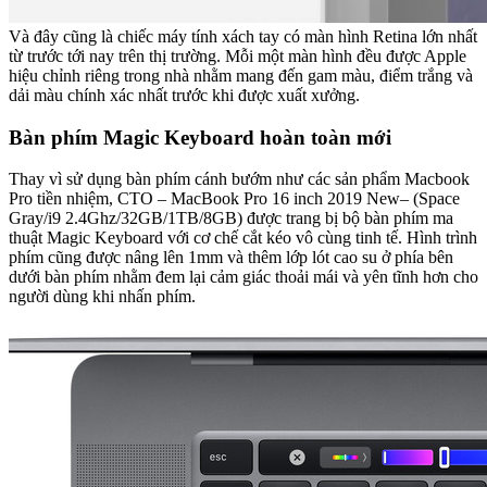
Và đây cũng là chiếc máy tính xách tay có màn hình Retina lớn nhất
từ trước tới nay trên thị trường. Mỗi một màn hình đều được Apple
hiệu chỉnh riêng trong nhà nhằm mang đến gam màu, điểm trắng và
dải màu chính xác nhất trước khi được xuất xưởng.
Bàn phím Magic Keyboard hoàn toàn mới
Thay vì sử dụng bàn phím cánh bướm như các sản phẩm Macbook
Pro tiền nhiệm, CTO – MacBook Pro 16 inch 2019 New– (Space
Gray/i9 2.4Ghz/32GB/1TB/8GB) được trang bị bộ bàn phím ma
thuật Magic Keyboard với cơ chế cắt kéo vô cùng tinh tế. Hình trình
phím cũng được nâng lên 1mm và thêm lớp lót cao su ở phía bên
dưới bàn phím nhằm đem lại cảm giác thoải mái và yên tĩnh hơn cho
người dùng khi nhấn phím.