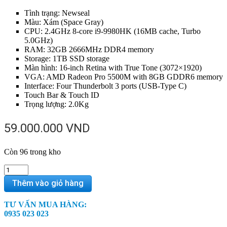
Tình trạng: Newseal
Màu: Xám (Space Gray)
CPU: 2.4GHz 8-core i9-9980HK (16MB cache, Turbo
5.0GHz)
RAM: 32GB 2666MHz DDR4 memory
Storage: 1TB SSD storage
Màn hình: 16-inch Retina with True Tone (3072×1920)
VGA: AMD Radeon Pro 5500M with 8GB GDDR6 memory
Interface: Four Thunderbolt 3 ports (USB-Type C)
Touch Bar & Touch ID
Trọng lượng: 2.0Kg
59.000.000
VND
Còn 96 trong kho
CTO
–
Thêm vào giỏ hàng
MacBook
Pro
TƯ VẤN MUA HÀNG:
16
0935 023 023
inch
2019