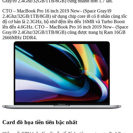
Gray/i9 2.4Ghz/32GB/1TB/8GB) cũng nhanh hơn 1.7 lần.
CTO – MacBook Pro 16 inch 2019 New– (Space Gray/i9
2.4Ghz/32GB/1TB/8GB) sử dụng chip core i8 có 8 nhân cùng tốc
độ cơ bản là 2.3GHz, bộ nhớ đệm lên đến 16MB và Turbo Boost
lên đến 4.6GHz. CTO – MacBook Pro 16 inch 2019 New– (Space
Gray/i9 2.4Ghz/32GB/1TB/8GB) cũng được trang bị Ram 16GB
2666MHz DDR4.
Card đồ họa tiên tiến bậc nhất