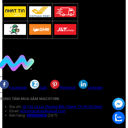
Facebook
Zalo
Pinterest
Linkedin
TRUNG TÂM MUA SẮM MACSTORE
Địa chỉ:
Số 132 Lê Lai, Phường Bến Thành, TP Hồ Chí Minh
Email:
hotromacstore@gmail.com
Bán hàng:
0935023023
(24/7)