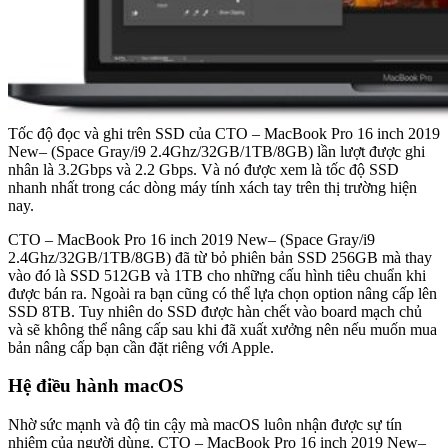
Tốc độ đọc và ghi trên SSD của CTO – MacBook Pro 16 inch 2019
New– (Space Gray/i9 2.4Ghz/32GB/1TB/8GB) lần lượt được ghi
nhân là 3.2Gbps và 2.2 Gbps. Và nó được xem là tốc độ SSD
nhanh nhất trong các dòng máy tính xách tay trên thị trường hiện
nay.
CTO – MacBook Pro 16 inch 2019 New– (Space Gray/i9
2.4Ghz/32GB/1TB/8GB) đã từ bỏ phiên bản SSD 256GB mà thay
vào đó là SSD 512GB và 1TB cho những cấu hình tiêu chuẩn khi
được bán ra. Ngoài ra bạn cũng có thể lựa chọn option nâng cấp lên
SSD 8TB. Tuy nhiên do SSD được hàn chết vào board mạch chủ
và sẽ không thể nâng cấp sau khi đã xuất xưởng nên nếu muốn mua
bản nâng cấp bạn cần đặt riêng với Apple.
Hệ điều hành macOS
Nhờ sức mạnh và độ tin cậy mà macOS luôn nhận được sự tín
nhiệm của người dùng. CTO – MacBook Pro 16 inch 2019 New–