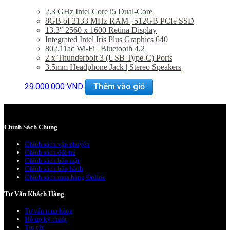
2.3 GHz Intel Core i5 Dual-Core
8GB of 2133 MHz RAM | 512GB PCIe SSD
13.3″ 2560 x 1600 Retina Display
Integrated Intel Iris Plus Graphics 640
802.11ac Wi-Fi | Bluetooth 4.2
2 x Thunderbolt 3 (USB Type-C) Ports
3.5mm Headphone Jack | Stereo Speakers
Force Touch Trackpad
macOS Sierra
29.000.000
VND
Thêm vào giỏ
BẢO HÀNH 1 NĂM.
Chính Sách Chung
Chính sách vận chuyển
Chính sách đổi trả
Chính sách bảo mật
Chính sách bảo hành
Chính sách mua hàng Online
Tư Vấn Khách Hàng
Tư vấn mua hàng
Hỗ trợ kỹ thuật
Tin tức