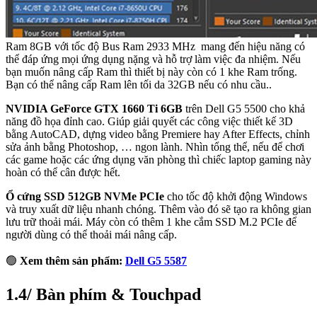
Ram 8GB với tốc độ Bus Ram 2933 MHz mang đến hiệu năng có
thể đáp ứng mọi ứng dụng nặng và hỗ trợ làm việc đa nhiệm. Nếu
bạn muốn nâng cấp Ram thì thiết bị này còn có 1 khe Ram trống.
Bạn có thể nâng cấp Ram lên tối da 32GB nếu có nhu cầu..
NVIDIA GeForce GTX 1660 Ti 6GB
trên Dell G5 5500 cho khả
năng đồ họa đỉnh cao. Giúp giải quyết các công việc thiết kế 3D
bằng AutoCAD, dựng video bằng Premiere hay After Effects, chỉnh
sửa ảnh bằng Photoshop, … ngon lành. Nhìn tổng thể, nếu để chơi
các game hoặc các ứng dụng văn phòng thì chiếc laptop gaming này
hoàn có thể cân được hết.
Ổ cứng SSD 512GB NVMe PCIe
cho tốc độ khởi động Windows
và truy xuất dữ liệu nhanh chóng. Thêm vào đó sẽ tạo ra không gian
lưu trữ thoải mái. Máy còn có thêm 1 khe cắm SSD M.2 PCIe để
người dùng có thể thoải mái nâng cấp.
🟢
Xem thêm sản phẩm:
Dell G5 5587
1.4/ Bàn phím & Touchpad