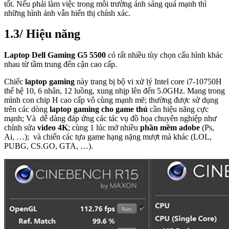
tốt. Nếu phải làm việc trong môi trường ánh sáng quá mạnh thì
những hình ảnh vẫn hiển thị chính xác.
1.3/ Hiệu năng
Laptop Dell Gaming G5 5500
có rất nhiều tùy chọn cấu hình khác
nhau từ tầm trung đến cận cao cấp.
Chiếc
laptop gaming
này trang bị bộ vi xử lý Intel core i7-10750H
thế hệ 10, 6 nhân, 12 luồng, xung nhịp lên đến 5.0GHz. Mang trong
mình con chip H cao cấp vô cùng mạnh mẽ; thường được sử dụng
trên các dòng
laptop gaming cho game thủ
cần hiệu năng cực
mạnh; Và dễ dàng đáp ứng các tác vụ đồ họa chuyên nghiệp như
chỉnh sửa
video 4K
; cùng 1 lúc mở nhiều
phần mềm adobe
(Ps,
Ai, …); và chiến các tựa game hạng nặng mượt mà khác (LOL,
PUBG, CS.GO, GTA, …).