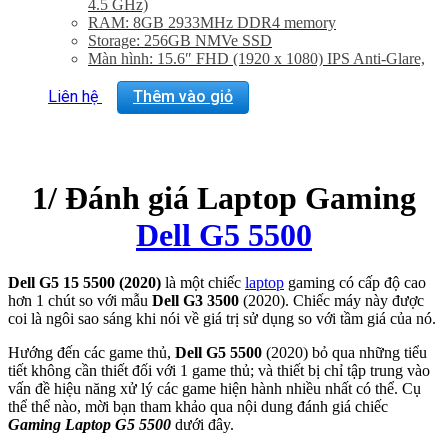
4.5 GHz)
RAM: 8GB 2933MHz DDR4 memory
Storage: 256GB NMVe SSD
Màn hình: 15.6″ FHD (1920 x 1080) IPS Anti-Glare,
120Hz, 250 nits
VGA: Nvidia GeForce GTX 1650 Ti (4GB)
Liên hệ
Thêm vào giỏ
Trọng lượng: 2.3Kg
1/ Đánh giá Laptop Gaming
Dell G5 5500
Dell G5 15 5500 (2020)
là một chiếc
laptop
gaming có cấp độ cao
hơn 1 chút so với mẫu
Dell G3 3500
(2020). Chiếc máy này được
coi là ngôi sao sáng khi nói về giá trị sử dụng so với tầm giá của nó.
Hướng đến các game thủ,
Dell G5 5500
(2020) bỏ qua những tiểu
tiết không cần thiết đối với 1 game thủ; và thiết bị chỉ tập trung vào
vấn đề hiệu năng xử lý các game hiện hành nhiều nhất có thể. Cụ
thể thể nào, mời bạn tham khảo qua nội dung đánh giá chiếc
Gaming Laptop G5 5500
dưới đây.