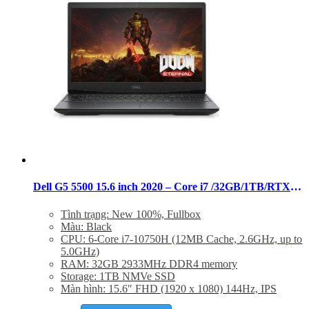
Dell G5 5500 15.6 inch 2020 – Core i7 /32GB/1TB/RTX-2070 FHD
Tình trạng: New 100%, Fullbox
Màu: Black
CPU: 6-Core i7-10750H (12MB Cache, 2.6GHz, up to
5.0GHz)
RAM: 32GB 2933MHz DDR4 memory
Storage: 1TB NMVe SSD
Màn hình: 15.6″ FHD (1920 x 1080) 144Hz, IPS
VGA: Nvidia GeForce RTX-2070 (8GB)