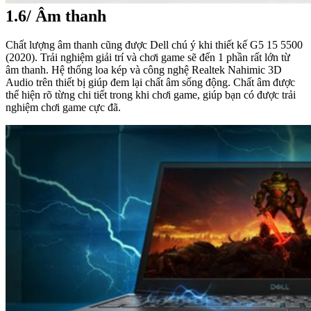
1.6/ Âm thanh
Chất lượng âm thanh cũng được Dell chú ý khi thiết kế G5 15 5500
(2020). Trải nghiệm giải trí và chơi game sẽ đến 1 phần rất lớn từ
âm thanh. Hệ thống loa kép và công nghệ Realtek Nahimic 3D
Audio trên thiết bị giúp đem lại chất âm sống động. Chất âm được
thể hiện rõ từng chi tiết trong khi chơi game, giúp bạn có được trải
nghiệm chơi game cực đã.