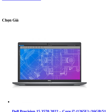
Chọn Giá
Dell Precision 15 3570 2022 – Core i7 (1265U) /16GB/512GB/NVIDIA T550/FHD