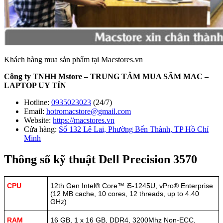
Khách hàng mua sản phẩm tại Macstores.vn
Công ty TNHH Mstore – TRUNG TÂM MUA SẮM MAC –
LAPTOP UY TÍN
Hotline:
0935023023
(24/7)
Email:
hotromacstore@gmail.com
Website:
https://macstores.vn
Cửa hàng:
Số 132 Lê Lai, Phường Bến Thành, TP Hồ Chí
Minh
Thông số kỹ thuật Dell Precision 3570
CPU
12th Gen Intel® Core™ i5-1245U, vPro® Enterprise
(12 MB cache, 10 cores, 12 threads, up to 4.40
GHz)
RAM
16 GB, 1 x 16 GB, DDR4, 3200Mhz Non-ECC,