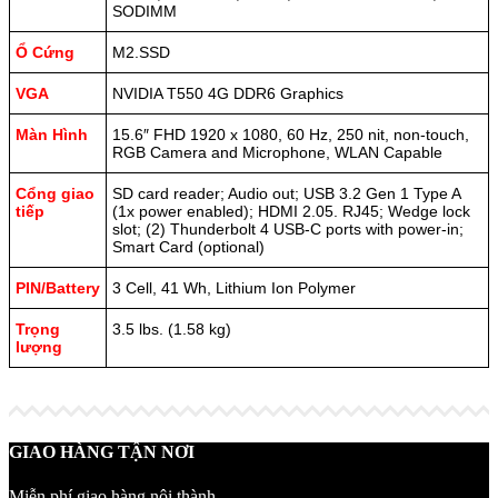
SODIMM
Ổ Cứng
M2.SSD
VGA
NVIDIA T550 4G DDR6 Graphics
Màn Hình
15.6″ FHD 1920 x 1080, 60 Hz, 250 nit, non-touch,
RGB Camera and Microphone, WLAN Capable
Cổng giao
SD card reader; Audio out; USB 3.2 Gen 1 Type A
tiếp
(1x power enabled); HDMI 2.05. RJ45; Wedge lock
slot; (2) Thunderbolt 4 USB-C ports with power-in;
Smart Card (optional)
PIN/Battery
3 Cell, 41 Wh, Lithium Ion Polymer
Trọng
3.5 lbs. (1.58 kg)
lượng
GIAO HÀNG TẬN NƠI
Miễn phí giao hàng nội thành