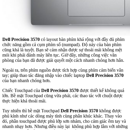
Dell Precision 3570
có layout bàn phím khá rộng với đầy đủ phím
chức năng gồm cả cụm phím số (numpad). Độ nảy của bàn phím
cũng khá là tuyệt. Bạn sẽ cảm nhận được sự thoải mái không mệt
mỏi khi phải đánh máy liên tục. Giờ đây, những công việc văn
phòng của bạn đã được giải quyết một cách nhanh chóng hơn hẳn.
Ngoài ra, trên phím nguồn được tích hợp cùng phím cảm biến vân
tay; giúp thao tác đăng nhập vào chiếc laptop
Dell Precision 3570
của bạn nhanh chóng hơn.
Chiếc Touchpad của
Dell Precision 3570
được thiết kế không quá
lớn. Bề mặt Touchpad cũng vừa phải, các thao tác với chuột được
thực hiện khá thoải mái.
Tuy nhiên thì bề mặt Touchpad
Dell Precision 3570
không được
phủ kính như các dòng máy tính cùng phân khúc khác. Thay vào
đó, phần touchpad được phủ lớp sơn nhám, cho cảm giác êm tay và
nhanh nhạy hơn. Nhưng điều này lại không phù hợp lắm với những