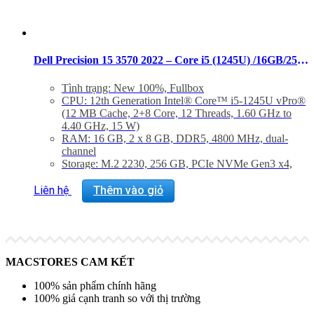
Dell Precision 15 3570 2022 – Core i5 (1245U) /16GB/256GB/NVIDIA T550/FHD
Tình trạng: New 100%, Fullbox
CPU: 12th Generation Intel® Core™ i5-1245U vPro®
(12 MB Cache, 2+8 Core, 12 Threads, 1.60 GHz to
4.40 GHz, 15 W)
RAM: 16 GB, 2 x 8 GB, DDR5, 4800 MHz, dual-
channel
Storage: M.2 2230, 256 GB, PCIe NVMe Gen3 x4,
SSD, Class 35
Màn hình: 15-inch, FHD 1920 x 1080, 60 Hz, anti-
Liên hệ
Thêm vào giỏ
glare, non-touch, 45% NTSC, 250 nits, wide-viewing
angle
VGA: NVIDIA® T550, 4GB GDDR6 (Optional)
Trọng lượng: 1.58 Kg
MACSTORES CAM KẾT
100% sản phẩm chính hãng
100% giá cạnh tranh so với thị trường