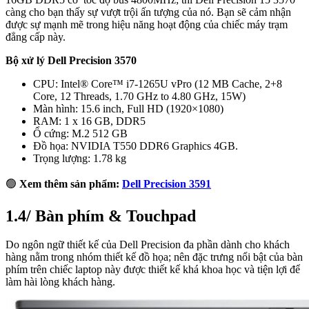
càng cho bạn thấy sự vượt trội ấn tượng của nó. Bạn sẽ cảm nhận
được sự mạnh mẽ trong hiệu năng hoạt động của chiếc máy trạm
đẳng cấp này.
Bộ xử lý Dell Precision 3570
CPU: Intel® Core™ i7-1265U vPro (12 MB Cache, 2+8
Core, 12 Threads, 1.70 GHz to 4.80 GHz, 15W)
Màn hình: 15.6 inch, Full HD (1920×1080)
RAM: 1 x 16 GB, DDR5
Ổ cứng: M.2 512 GB
Đồ họa: NVIDIA T550 DDR6 Graphics 4GB.
Trọng lượng: 1.78 kg
🟢
Xem thêm sản phẩm:
Dell Precision 3591
1.4/ Bàn phím & Touchpad
Do ngôn ngữ thiết kế của Dell Precision đa phần dành cho khách
hàng nằm trong nhóm thiết kế đồ họa; nên đặc trưng nổi bật của bàn
phím trên chiếc laptop này được thiết kế khá khoa học và tiện lợi để
làm hài lòng khách hàng.