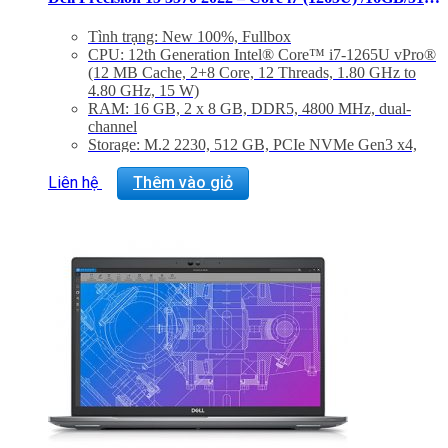
Tình trạng: New 100%, Fullbox
CPU: 12th Generation Intel® Core™ i7-1265U vPro®
(12 MB Cache, 2+8 Core, 12 Threads, 1.80 GHz to
4.80 GHz, 15 W)
RAM: 16 GB, 2 x 8 GB, DDR5, 4800 MHz, dual-
channel
Storage: M.2 2230, 512 GB, PCIe NVMe Gen3 x4,
SSD, Class 35
Màn hình: 15-inch, FHD 1920 x 1080, 60 Hz, anti-
Liên hệ
Thêm vào giỏ
glare, non-touch, 45% NTSC, 250 nits, wide-viewing
angle
VGA: NVIDIA® RTX A500, 4GB GDDR6
(Optional)
Trọng lượng: 1.58 Kg