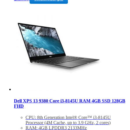
Dell XPS 13 9380 Core i3-8145U RAM 4GB SSD 128GB
FHD
CPU: 8th Generation Intel® Core™ i3-8145U
Processor (4M Cache, up to 3.9 GHz, 2 cores)
RAM: 4GB LPDDR3 2133MHz