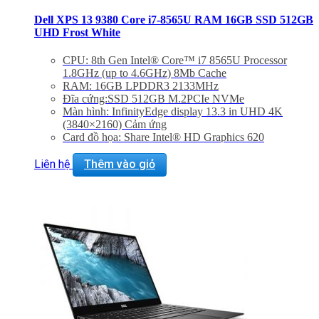
Dell XPS 13 9380 Core i7-8565U RAM 16GB SSD 512GB
UHD Frost White
CPU: 8th Gen Intel® Core™ i7 8565U Processor
1.8GHz (up to 4.6GHz) 8Mb Cache
RAM: 16GB LPDDR3 2133MHz
Đĩa cứng:SSD 512GB M.2PCIe NVMe
Màn hình: InfinityEdge display 13.3 in UHD 4K
(3840×2160) Cảm ứng
Card đồ họa: Share Intel® HD Graphics 620
Màu sắc: Frost White
Liên hệ
Thêm vào giỏ