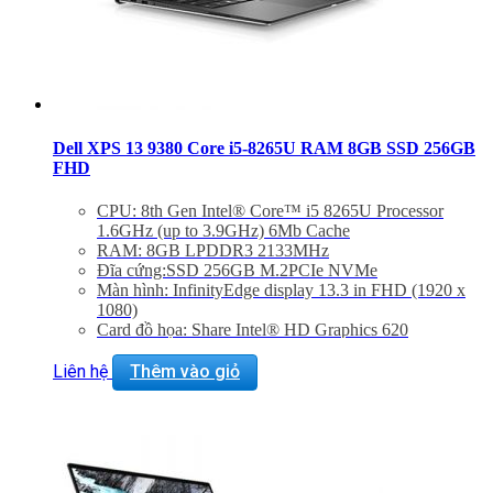
Dell XPS 13 9380 Core i5-8265U RAM 8GB SSD 256GB
FHD
CPU: 8th Gen Intel® Core™ i5 8265U Processor
1.6GHz (up to 3.9GHz) 6Mb Cache
RAM: 8GB LPDDR3 2133MHz
Đĩa cứng:SSD 256GB M.2PCIe NVMe
Màn hình: InfinityEdge display 13.3 in FHD (1920 x
1080)
Card đồ họa: Share Intel® HD Graphics 620
Màu sắc: Silver
Liên hệ
Thêm vào giỏ