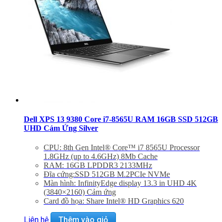
Dell XPS 13 9380 Core i7-8565U RAM 16GB SSD 512GB
UHD Cảm Ứng Silver
CPU: 8th Gen Intel® Core™ i7 8565U Processor
1.8GHz (up to 4.6GHz) 8Mb Cache
RAM: 16GB LPDDR3 2133MHz
Đĩa cứng:SSD 512GB M.2PCIe NVMe
Màn hình: InfinityEdge display 13.3 in UHD 4K
(3840×2160) Cảm ứng
Card đồ họa: Share Intel® HD Graphics 620
Màu sắc: Silver
Liên hệ
Thêm vào giỏ