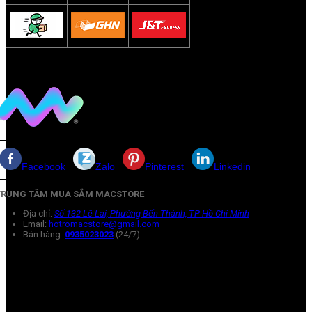
Facebook
Zalo
Pinterest
Linkedin
TRUNG TÂM MUA SẮM MACSTORE
Địa chỉ:
Số 132 Lê Lai, Phường Bến Thành, TP Hồ Chí Minh
Email:
hotromacstore@gmail.com
Bán hàng:
0935023023
(24/7)