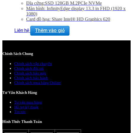
Đĩa cứng:SSD 128GB M.2PCIe NVMe
Màn hình: InfinityEdge display 13.3 in FHD (1920 x
1080)
Card đồ họa: Share Intel® HD Graphics 620
Màu sắc: Silver
Liên hệ
Thêm vào giỏ
Chính Sách Chung
Chính sách vận chuyển
Chính sách đổi trả
Chính sách bảo mật
Chính sách bảo hành
Chính sách mua hàng Online
Tư Vấn Khách Hàng
Tư vấn mua hàng
Hỗ trợ kỹ thuật
Tin tức
Hình Thức Thanh Toán