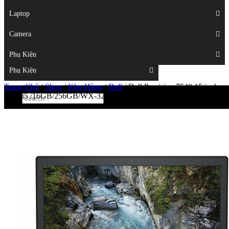
Displays
Laptop
Laptop
Camera
Camera
Phụ Kiện
Top
Phụ Kiện
Trang Chủ
/
Shop
/
Kho Hàng
/
Dell
/
Dell Precision 7540 15 inch –
Core i5 /16GB/256GB/WX-32000 FHD