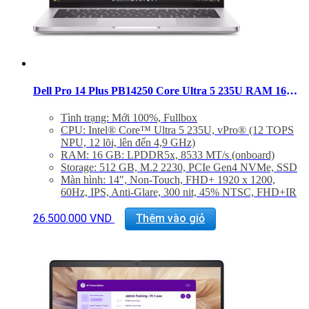
Dell Pro 14 Plus PB14250 Core Ultra 5 235U RAM 16GB SSD 512GB 14 inch FHD+ Windows 11
Tình trạng: Mới 100%, Fullbox
CPU:
Intel® Core™ Ultra 5 235U, vPro® (12 TOPS
NPU, 12 lõi, lên đến 4,9 GHz)
RAM: 16 GB: LPDDR5x, 8533 MT/s (onboard)
Storage: 512 GB, M.2 2230, PCIe Gen4 NVMe, SSD
Màn hình: 14″, Non-Touch, FHD+ 1920 x 1200,
60Hz, IPS, Anti-Glare, 300 nit, 45% NTSC, FHD+IR
Cam
GPU: Integrated Intel® Arc™ graphics for Intel®
26.500.000
VND
Thêm vào giỏ
Core™ Ultra 5 236V vPro® processor, 16 GB
LPDDR5x memory
Hệ điều hành: Windows 11 Pro, Copilot+ PC
Trọng lượng: 1.40 kg