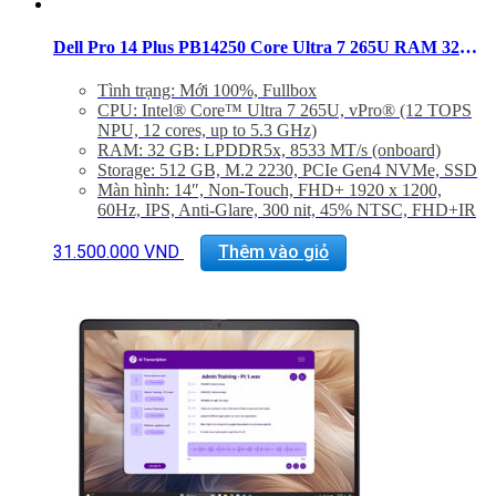
Dell Pro 14 Plus PB14250 Core Ultra 7 265U RAM 32GB SSD 512GB 14 inch FHD+ Windows 11
Tình trạng: Mới 100%, Fullbox
CPU: Intel® Core™ Ultra 7 265U, vPro® (12 TOPS
NPU, 12 cores, up to 5.3 GHz)
RAM: 32 GB: LPDDR5x, 8533 MT/s (onboard)
Storage: 512 GB, M.2 2230, PCIe Gen4 NVMe, SSD
Màn hình: 14″, Non-Touch, FHD+ 1920 x 1200,
60Hz, IPS, Anti-Glare, 300 nit, 45% NTSC, FHD+IR
Cam
GPU: Integrated Intel® Arc™ graphics for Intel®
31.500.000
VND
Thêm vào giỏ
Core™ Ultra 5 238V vPro® processor, 32 GB
LPDDR5x memory
Hệ điều hành: Windows 11 Pro, Copilot+ PC
Trọng lượng: 1.40 kg