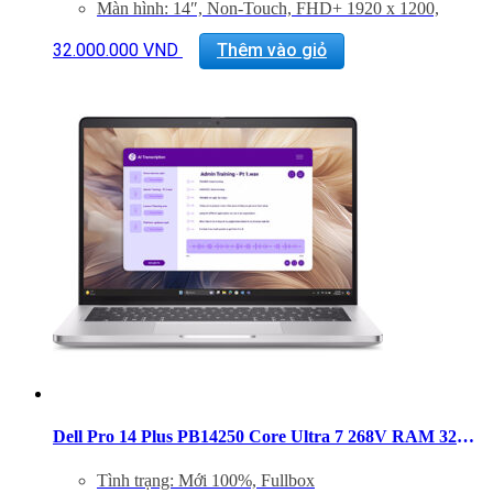
Màn hình: 14″, Non-Touch, FHD+ 1920 x 1200,
60Hz, IPS, Anti-Glare, 300 nit, 45% NTSC, 5MP+IR
Cam, 5G capable
32.000.000
VND
Thêm vào giỏ
GPU: Integrated Intel® Arc™ graphics for Intel®
Core™ Ultra 7 266V vPro® processor, 16 GB
LPDDR5x memory
Hệ điều hành: Windows 11 Pro, Copilot+ PC
Trọng lượng: 1.40 kg
Dell Pro 14 Plus PB14250 Core Ultra 7 268V RAM 32GB SSD 512GB 14 inch FHD+ Windows 11
Tình trạng: Mới 100%, Fullbox