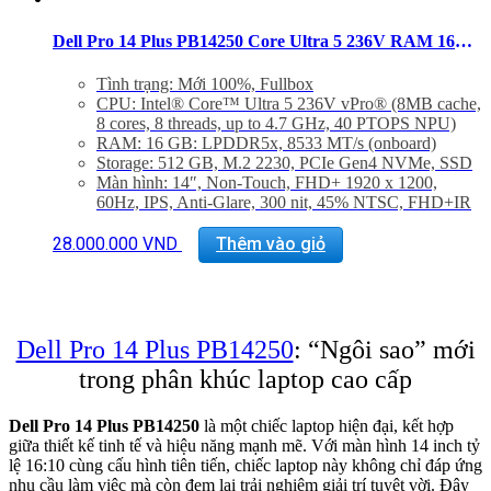
Dell Pro 14 Plus PB14250 Core Ultra 5 236V RAM 16GB SSD 512GB 14 inch FHD+ Windows 11
Tình trạng: Mới 100%, Fullbox
CPU: Intel® Core™ Ultra 5 236V vPro® (8MB cache,
8 cores, 8 threads, up to 4.7 GHz, 40 PTOPS NPU)
RAM: 16 GB: LPDDR5x, 8533 MT/s (onboard)
Storage: 512 GB, M.2 2230, PCIe Gen4 NVMe, SSD
Màn hình: 14″, Non-Touch, FHD+ 1920 x 1200,
60Hz, IPS, Anti-Glare, 300 nit, 45% NTSC, FHD+IR
Cam
GPU: Integrated Intel® Arc™ graphics for Intel®
28.000.000
VND
Thêm vào giỏ
Core™ Ultra 5 236V vPro® processor, 16 GB
LPDDR5x memory
Hệ điều hành: Windows 11 Pro, Copilot+ PC
Trọng lượng: 1.40 kg
Dell Pro 14 Plus PB14250
: “Ngôi sao” mới
trong phân khúc laptop cao cấp
Dell Pro 14 Plus PB14250
là một chiếc laptop hiện đại, kết hợp
giữa thiết kế tinh tế và hiệu năng mạnh mẽ. Với màn hình 14 inch tỷ
lệ 16:10 cùng cấu hình tiên tiến, chiếc laptop này không chỉ đáp ứng
nhu cầu làm việc mà còn đem lại trải nghiệm giải trí tuyệt vời. Đây