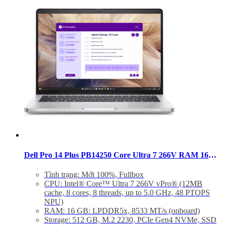
Hệ điều hành: Windows 11 Pro, Copilot+ PC
Trọng lượng: 1.40 kg
Dell Pro 14 Plus PB14250 Core Ultra 7 266V RAM 16GB SSD 512GB 14 inch FHD+ Windows 11
Tình trạng: Mới 100%, Fullbox
CPU: Intel® Core™ Ultra 7 266V vPro® (12MB
cache, 8 cores, 8 threads, up to 5.0 GHz, 48 PTOPS
NPU)
RAM: 16 GB: LPDDR5x, 8533 MT/s (onboard)
Storage: 512 GB, M.2 2230, PCIe Gen4 NVMe, SSD