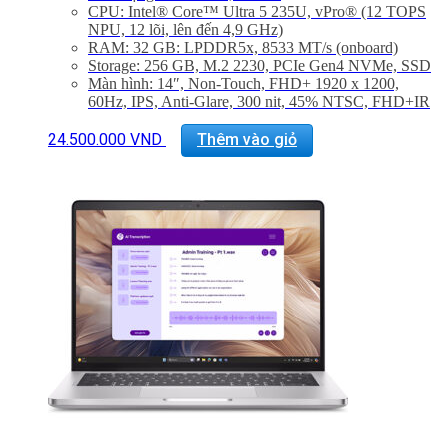
CPU:
Intel® Core™ Ultra 5 235U, vPro® (12 TOPS
NPU, 12 lõi, lên đến 4,9 GHz)
RAM: 32 GB: LPDDR5x, 8533 MT/s (onboard)
Storage: 256 GB, M.2 2230, PCIe Gen4 NVMe, SSD
Màn hình: 14″, Non-Touch, FHD+ 1920 x 1200,
60Hz, IPS, Anti-Glare, 300 nit, 45% NTSC, FHD+IR
Cam
GPU: Integrated Intel® Arc™ graphics for Intel®
24.500.000
VND
Thêm vào giỏ
Core™ Ultra 5 236V vPro® processor, 16 GB
LPDDR5x memory
Hệ điều hành: Windows 11 Pro, Copilot+ PC
Trọng lượng: 1.40 kg