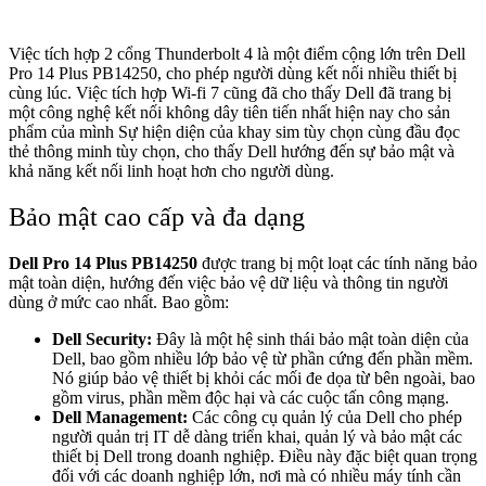
Việc tích hợp 2 cổng Thunderbolt 4 là một điểm cộng lớn trên Dell
Pro 14 Plus PB14250, cho phép người dùng kết nối nhiều thiết bị
cùng lúc. Việc tích hợp Wi-fi 7 cũng đã cho thấy Dell đã trang bị
một công nghệ kết nối không dây tiên tiến nhất hiện nay cho sản
phẩm của mình Sự hiện diện của khay sim tùy chọn cùng đầu đọc
thẻ thông minh tùy chọn, cho thấy Dell hướng đến sự bảo mật và
khả năng kết nối linh hoạt hơn cho người dùng.
Bảo mật cao cấp và đa dạng
Dell Pro 14 Plus PB14250
được trang bị một loạt các tính năng bảo
mật toàn diện, hướng đến việc bảo vệ dữ liệu và thông tin người
dùng ở mức cao nhất. Bao gồm:
Dell Security:
Đây là một hệ sinh thái bảo mật toàn diện của
Dell, bao gồm nhiều lớp bảo vệ từ phần cứng đến phần mềm.
Nó giúp bảo vệ thiết bị khỏi các mối đe dọa từ bên ngoài, bao
gồm virus, phần mềm độc hại và các cuộc tấn công mạng.
Dell Management:
Các công cụ quản lý của Dell cho phép
người quản trị IT dễ dàng triển khai, quản lý và bảo mật các
thiết bị Dell trong doanh nghiệp. Điều này đặc biệt quan trọng
đối với các doanh nghiệp lớn, nơi mà có nhiều máy tính cần