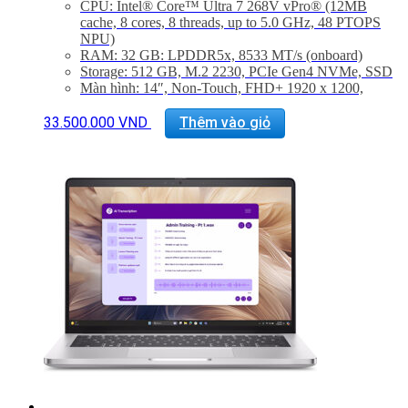
CPU: Intel® Core™ Ultra 7 268V vPro® (12MB
cache, 8 cores, 8 threads, up to 5.0 GHz, 48 PTOPS
NPU)
RAM: 32 GB: LPDDR5x, 8533 MT/s (onboard)
Storage: 512 GB, M.2 2230, PCIe Gen4 NVMe, SSD
Màn hình: 14″, Non-Touch, FHD+ 1920 x 1200,
60Hz, IPS, Anti-Glare, 300 nit, 45% NTSC, FHD+IR
Cam
33.500.000
VND
Thêm vào giỏ
GPU: Integrated Intel® Arc™ graphics for Intel®
Core™ Ultra 5 238V vPro® processor, 32 GB
LPDDR5x memory
Hệ điều hành: Windows 11 Pro, Copilot+ PC
Trọng lượng: 1.40 kg