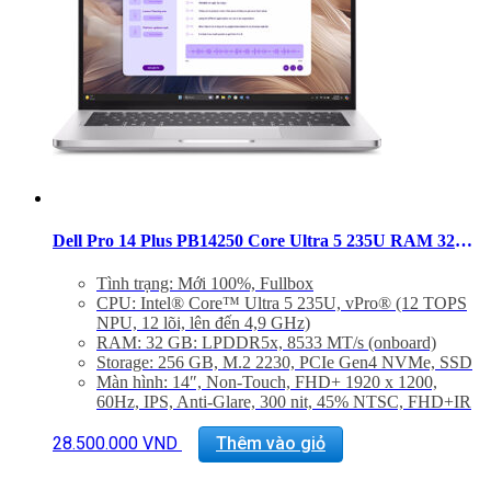
Dell Pro 14 Plus PB14250 Core Ultra 5 235U RAM 32GB SSD 256GB 14 inch FHD+ Windows 11
Tình trạng: Mới 100%, Fullbox
CPU:
Intel® Core™ Ultra 5 235U, vPro® (12 TOPS
NPU, 12 lõi, lên đến 4,9 GHz)
RAM: 32 GB: LPDDR5x, 8533 MT/s (onboard)
Storage: 256 GB, M.2 2230, PCIe Gen4 NVMe, SSD
Màn hình: 14″, Non-Touch, FHD+ 1920 x 1200,
60Hz, IPS, Anti-Glare, 300 nit, 45% NTSC, FHD+IR
Cam
GPU: Integrated Intel® Arc™ graphics for Intel®
28.500.000
VND
Thêm vào giỏ
Core™ Ultra 5 236V vPro® processor, 16 GB
LPDDR5x memory