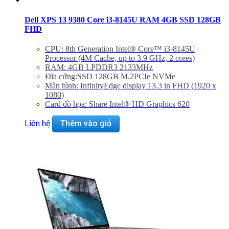
Dell XPS 13 9380 Core i3-8145U RAM 4GB SSD 128GB
FHD
CPU: 8th Generation Intel® Core™ i3-8145U
Processor (4M Cache, up to 3.9 GHz, 2 cores)
RAM: 4GB LPDDR3 2133MHz
Đĩa cứng:SSD 128GB M.2PCIe NVMe
Màn hình: InfinityEdge display 13.3 in FHD (1920 x
1080)
Card đồ họa: Share Intel® HD Graphics 620
Màu sắc: Silver
Liên hệ
Thêm vào giỏ