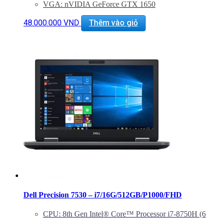
VGA: nVIDIA GeForce GTX 1650
Cổng giao tiếp: 1 Thunderbolt™ 3 2 Cổng USB 3.1
Gen 1 1 cổng HDMI 2.0 1 jack cắm tai nghe 3.5 mm
48.000.000
VND
Thêm vào giỏ
Trọng Lượng: 1,8 Kg
Dell Precision 7530 – i7/16G/512GB/P1000/FHD
CPU: 8th Gen Intel® Core™ Processor i7-8750H (6