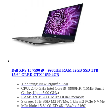
Dell XPS 15 7590 i9 – 9980HK RAM 32GB SSD 1TB
15.6″ OLED GTX 1650 4GB
Tình trạng: New, Nguyên Seal
CPU: 2.40 GHz Intel Core i9- 9980HK (16MB Smart
Cache, Up to 5.00 GHz)
RAM: 32GB 2666 MHz DDR4 memory
Storage: 1TB SSD M2 NVMe, 1 khe m2 PCIe NVMe
Màn hình: 15.6″ OLED 4K (3840 x 2160)