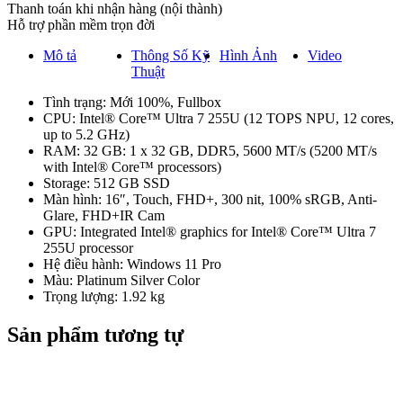
Thanh toán khi nhận hàng (nội thành)
Hỗ trợ phần mềm trọn đời
Mô tả
Thông Số Kỹ
Hình Ảnh
Video
Thuật
Tình trạng: Mới 100%, Fullbox
CPU: Intel® Core™ Ultra 7 255U (12 TOPS NPU, 12 cores,
up to 5.2 GHz)
RAM: 32 GB: 1 x 32 GB, DDR5, 5600 MT/s (5200 MT/s
with Intel® Core™ processors)
Storage: 512 GB SSD
Màn hình: 16″, Touch, FHD+, 300 nit, 100% sRGB, Anti-
Glare, FHD+IR Cam
GPU: Integrated Intel® graphics for Intel® Core™ Ultra 7
255U processor
Hệ điều hành: Windows 11 Pro
Màu: Platinum Silver Color
Trọng lượng: 1.92 kg
Sản phẩm tương tự