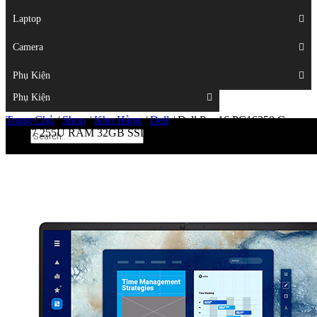
Displays
Laptop
Laptop
Camera
Camera
Phụ Kiện
Top
Phụ Kiện
Trang Chủ
/
Shop
/
Kho Hàng
/
Dell
/
Dell Pro 16 PC16250 Core
Ultra 7 255U RAM 32GB SSD 512GB 16 inch FHD+ Windows
11 Pro