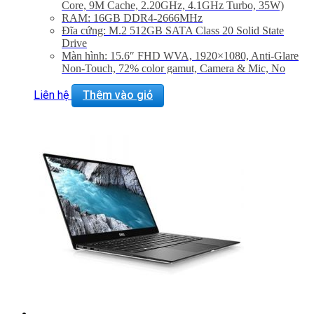
Core, 9M Cache, 2.20GHz, 4.1GHz Turbo, 35W)
RAM: 16GB DDR4-2666MHz
Đĩa cứng: M.2 512GB SATA Class 20 Solid State
Drive
Màn hình: 15.6″ FHD WVA, 1920×1080, Anti-Glare
Non-Touch, 72% color gamut, Camera & Mic, No
WWAN Support
Card đồ họa: NVIDIA Quadro P1000 w/4GB GDDR5
Liên hệ
Thêm vào giỏ