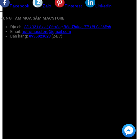
Facebook
Zalo
Pinterest
Linkedin
TRUNG TÂM MUA SẮM MACSTORE
Địa chỉ:
Số 132 Lê Lai, Phường Bến Thành, TP Hồ Chí Minh
Email:
hotromacstore@gmail.com
Bán hàng:
0935023023
(24/7)