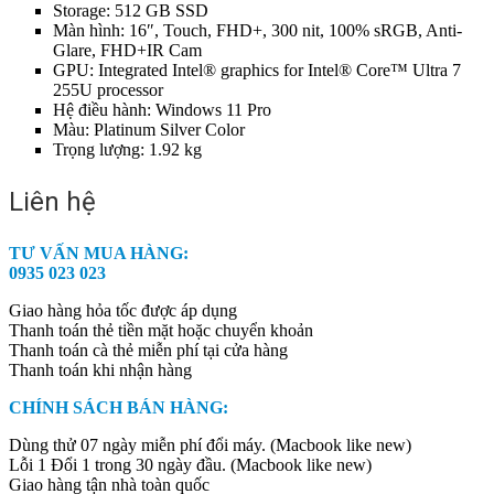
Storage: 512 GB SSD
Màn hình: 16″, Touch, FHD+, 300 nit, 100% sRGB, Anti-
Glare, FHD+IR Cam
GPU: Integrated Intel® graphics for Intel® Core™ Ultra 7
255U processor
Hệ điều hành: Windows 11 Pro
Màu: Platinum Silver Color
Trọng lượng: 1.92 kg
Liên hệ
TƯ VẤN MUA HÀNG:
0935 023 023
Giao hàng hỏa tốc được áp dụng
Thanh toán thẻ tiền mặt hoặc chuyển khoản
Thanh toán cà thẻ miễn phí tại cửa hàng
Thanh toán khi nhận hàng
CHÍNH SÁCH BÁN HÀNG:
Dùng thử 07 ngày miễn phí đổi máy. (Macbook like new)
Lỗi 1 Đổi 1 trong 30 ngày đầu. (Macbook like new)
Giao hàng tận nhà toàn quốc