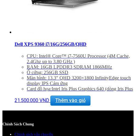
Dell XPS 9360 i7/16G/256GB/QHD
CPU: Intel® Core™ i7-7560U Processor (4M Cache,
2.4Ghz up to 3.80 GHz )
RAM: 16GB LPDDR3 SDRAM 1866MHz
Ổ cứng: 256GB SSD
Màn hình: 13.3″ QHD 3200×1800 InfinityEdge touch
display IPS Cảm ứng
Card đồ họa:Intel Iris Plus Graphics 640 (dòng Iris Plus
cao nhất)
Cổng kết nối: Killer 1535 802.11ac 2×2 WiFi and
21.500.000
VND
Thêm vào giỏ
Bluetooth 4.1,backlist keyboard, Camera, Bluetooth
4.1, USB 3.0,Thunderbolt 3
Chính Sách Chung
Chính sách vận chuyển