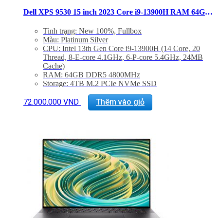
Dell XPS 9530 15 inch 2023 Core i9-13900H RAM 64GB SSD 4TB OLED Touch RTX 4070
Tình trạng: New 100%, Fullbox
Màu: Platinum Silver
CPU: Intel 13th Gen Core i9-13900H (14 Core, 20
Thread, 8-E-core 4.1GHz, 6-P-core 5.4GHz, 24MB
Cache)
RAM: 64GB DDR5 4800MHz
Storage: 4TB M.2 PCIe NVMe SSD
Màn hình: 15.6″ 3.5K (3456X2160) OLED
InfinityEdge Touch Anti-reflective 400-Nit Display
72.000.000
VND
Thêm vào giỏ
VGA: NVIDIA GeForce RTX 4070 8GB GDDR6
Cổng kết nối: 2x ThunderBolt 4, 1 USB 3.2 Gen 2
Type-C, 1x Khe SD, Jack 3.5mm
Trọng lượng: Từ 1.86Kg