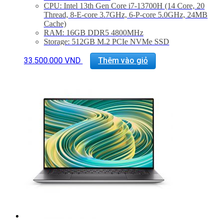
CPU: Intel 13th Gen Core i7-13700H (14 Core, 20
Thread, 8-E-core 3.7GHz, 6-P-core 5.0GHz, 24MB
Cache)
RAM: 16GB DDR5 4800MHz
Storage: 512GB M.2 PCIe NVMe SSD
Màn hình: 15.6″ FHD+ (1920 x 1200) InfinityEdge
Non-Touch Anti-Glare 500-Nit Display
33.500.000
VND
Thêm vào giỏ
VGA: Intel Arc™ A370M Graphics with 4GB
GDDR6
Cổng kết nối: 2x ThunderBolt 4, 1 USB 3.2 Gen 2
Type-C, 1x Khe SD, Jack 3.5mm
Trọng lượng: Từ 1.86Kg