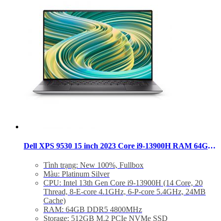
Trọng lượng: Từ 1.86Kg
Dell XPS 9530 15 inch 2023 Core i9-13900H RAM 64GB SSD 512GB FHD+ RTX 4060
Tình trạng: New 100%, Fullbox
Màu: Platinum Silver
CPU: Intel 13th Gen Core i9-13900H (14 Core, 20
Thread, 8-E-core 4.1GHz, 6-P-core 5.4GHz, 24MB
Cache)
RAM: 64GB DDR5 4800MHz
Storage: 512GB M.2 PCIe NVMe SSD