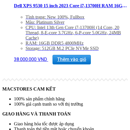
Dell XPS 9530 15 inch 2023 Core i7-13700H RAM 16GB SSD 512GB FHD+ RTX 4050
Tình trạng: New 100%, Fullbox
Màu: Platinum Silver
CPU: Intel 13th Gen Core i7-13700H (14 Core, 20
Thread, 8-E-core 3.7GHz, 6-P-core 5.0GHz, 24MB
Cache)
RAM: 16GB DDR5 4800MHz
Storage: 512GB M.2 PCIe NVMe SSD
Màn hình: 15.6″ FHD+ (1920 x 1200) InfinityEdge
Non-Touch Anti-Glare 500-Nit Display
38.000.000
VND
Thêm vào giỏ
VGA: NVIDIA GeForce RTX 4050 4GB GDDR6
Cổng kết nối: 2x ThunderBolt 4, 1 USB 3.2 Gen 2
Type-C, 1x Khe SD, Jack 3.5mm
Trọng lượng: Từ 1.86Kg
MACSTORES CAM KẾT
100% sản phẩm chính hãng
100% giá cạnh tranh so với thị trường
GIAO HÀNG VÀ THANH TOÁN
Giao hàng hỏa tốc được áp dụng
Thanh toán thẻ tiền mặt hoặc chuyển khoản