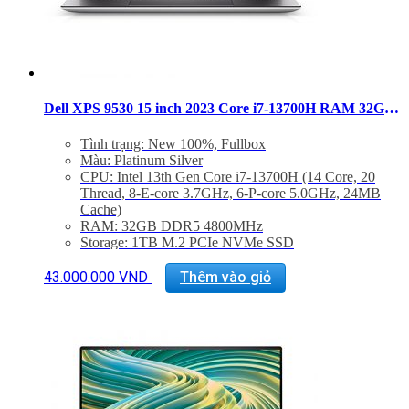
Dell XPS 9530 15 inch 2023 Core i7-13700H RAM 32GB SSD 1TB FHD+ RTX 4050
Tình trạng: New 100%, Fullbox
Màu: Platinum Silver
CPU: Intel 13th Gen Core i7-13700H (14 Core, 20
Thread, 8-E-core 3.7GHz, 6-P-core 5.0GHz, 24MB
Cache)
RAM: 32GB DDR5 4800MHz
Storage: 1TB M.2 PCIe NVMe SSD
Màn hình: 15.6″ FHD+ (1920 x 1200) InfinityEdge
Non-Touch Anti-Glare 500-Nit Display
43.000.000
VND
Thêm vào giỏ
VGA: NVIDIA GeForce RTX 4050 4GB GDDR6
Cổng kết nối: 2x ThunderBolt 4, 1 USB 3.2 Gen 2
Type-C, 1x Khe SD, Jack 3.5mm
Trọng lượng: Từ 1.86Kg