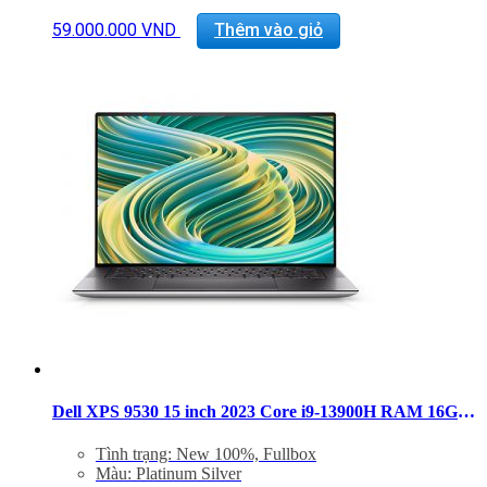
Màn hình: 15.6″ 3.5K (3456X2160) OLED
InfinityEdge Touch Anti-reflective 400-Nit Display
59.000.000
VND
Thêm vào giỏ
VGA: NVIDIA GeForce RTX 4070 8GB GDDR6
Cổng kết nối: 2x ThunderBolt 4, 1 USB 3.2 Gen 2
Type-C, 1x Khe SD, Jack 3.5mm
Trọng lượng: Từ 1.86Kg
Dell XPS 9530 15 inch 2023 Core i9-13900H RAM 16GB SSD 512GB FHD+ RTX 4060
Tình trạng: New 100%, Fullbox
Màu: Platinum Silver