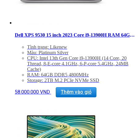
Dell XPS 9530 15 inch 2023 Core i9-13900H RAM 64GB SSD 2TB OLED Touch RTX 4070
Tình trạng: Likenew
Màu: Platinum Silver
CPU: Intel 13th Gen Core i9-13900H (14 Core, 20
Thread, 8-E-core 4.1GHz, 6-P-core 5.4GHz, 24MB
Cache)
RAM: 64GB DDR5 4800MHz
Storage: 2TB M.2 PCIe NVMe SSD
Màn hình: 15.6″ 3.5K (3456X2160) OLED
InfinityEdge Touch Anti-reflective 400-Nit Display
58.000.000
VND
Thêm vào giỏ
VGA: NVIDIA GeForce RTX 4070 8GB GDDR6
Cổng kết nối: 2x ThunderBolt 4, 1 USB 3.2 Gen 2
Type-C, 1x Khe SD, Jack 3.5mm
Trọng lượng: Từ 1.86Kg