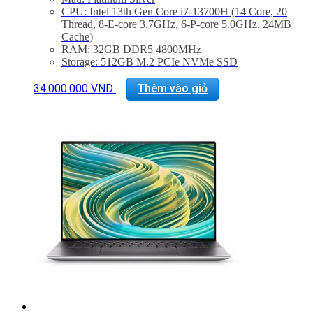
CPU: Intel 13th Gen Core i7-13700H (14 Core, 20
Thread, 8-E-core 3.7GHz, 6-P-core 5.0GHz, 24MB
Cache)
RAM: 32GB DDR5 4800MHz
Storage: 512GB M.2 PCIe NVMe SSD
Màn hình: 15.6″ FHD+ (1920 x 1200) InfinityEdge
Non-Touch Anti-Glare 500-Nit Display
34.000.000
VND
Thêm vào giỏ
VGA: NVIDIA GeForce RTX 4050 4GB GDDR6
Cổng kết nối: 2x ThunderBolt 4, 1 USB 3.2 Gen 2
Type-C, 1x Khe SD, Jack 3.5mm
Trọng lượng: Từ 1.86Kg