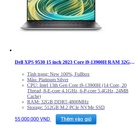
Dell XPS 9530 15 inch 2023 Core i9-13900H RAM 32GB SSD 1TB FHD RTX 4070
Tình trạng: New 100%, Fullbox
Màu: Platinum Silver
CPU: Intel 13th Gen Core i9-13900H (14 Core, 20
Thread, 8-E-core 4.1GHz, 6-P-core 5.4GHz, 24MB
Cache)
RAM: 32GB DDR5 4800MHz
Storage: 512GB M.2 PCIe NVMe SSD
Màn hình: 15.6″ FHD+ (1920 x 1200) InfinityEdge
Non-Touch Anti-Glare 500-Nit Display
55.000.000
VND
Thêm vào giỏ
VGA: NVIDIA GeForce RTX 4070 8GB GDDR6
Cổng kết nối: 2x ThunderBolt 4, 1 USB 3.2 Gen 2
Type-C, 1x Khe SD, Jack 3.5mm