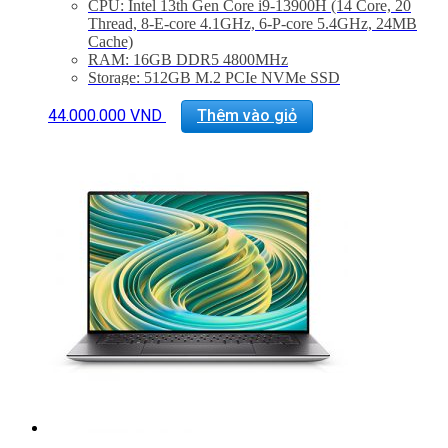
CPU: Intel 13th Gen Core i9-13900H (14 Core, 20
Thread, 8-E-core 4.1GHz, 6-P-core 5.4GHz, 24MB
Cache)
RAM: 16GB DDR5 4800MHz
Storage: 512GB M.2 PCIe NVMe SSD
Màn hình: 15.6″ FHD+ (1920 x 1200) InfinityEdge
Non-Touch Anti-Glare 500-Nit Display
44.000.000
VND
Thêm vào giỏ
VGA: NVIDIA GeForce RTX 4060 6GB GDDR6
Cổng kết nối: 2x ThunderBolt 4, 1 USB 3.2 Gen 2
Type-C, 1x Khe SD, Jack 3.5mm
Trọng lượng: Từ 1.86Kg