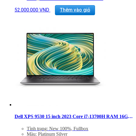
Màn hình: 15.6″ FHD+ (1920 x 1200) InfinityEdge
Non-Touch Anti-Glare 500-Nit Display
52.000.000
VND
Thêm vào giỏ
VGA: NVIDIA GeForce RTX 4060 6GB GDDR6
Cổng kết nối: 2x ThunderBolt 4, 1 USB 3.2 Gen 2
Type-C, 1x Khe SD, Jack 3.5mm
Trọng lượng: Từ 1.86Kg
Dell XPS 9530 15 inch 2023 Core i7-13700H RAM 16GB SSD 512GB FHD+
Tình trạng: New 100%, Fullbox
Màu: Platinum Silver