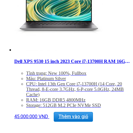
Dell XPS 9530 15 inch 2023 Core i7-13700H RAM 16GB SSD 512GB OLED RTX 4050
Tình trạng: New 100%, Fullbox
Màu: Platinum Silver
CPU: Intel 13th Gen Core i7-13700H (14 Core, 20
Thread, 8-E-core 3.7GHz, 6-P-core 5.0GHz, 24MB
Cache)
RAM: 16GB DDR5 4800MHz
Storage: 512GB M.2 PCIe NVMe SSD
Màn hình: 15.6″ 3.5K (3456X2160) OLED
InfinityEdge Touch Anti-reflective 400-Nit Display
45.000.000
VND
Thêm vào giỏ
VGA: NVIDIA GeForce RTX 4050 4GB GDDR6
Cổng kết nối: 2x ThunderBolt 4, 1 USB 3.2 Gen 2
Type-C, 1x Khe SD, Jack 3.5mm