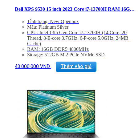
Dell XPS 9530 15 inch 2023 Core i7-13700H RAM 16GB SSD 512GB FHD+ RTX 4070
Tình trạng: New Openbox
Màu: Platinum Silver
CPU: Intel 13th Gen Core i7-13700H (14 Core, 20
Thread, 8-E-core 3.7GHz, 6-P-core 5.0GHz, 24MB
Cache)
RAM: 16GB DDR5 4800MHz
Storage: 512GB M.2 PCIe NVMe SSD
Màn hình: 15.6″ FHD+ (1920 x 1200) InfinityEdge
Non-Touch Anti-Glare 500-Nit Display
43.000.000
VND
Thêm vào giỏ
VGA: NVIDIA GeForce RTX 4070 8GB GDDR6
Cổng kết nối: 2x ThunderBolt 4, 1 USB 3.2 Gen 2
Type-C, 1x Khe SD, Jack 3.5mm
Trọng lượng: Từ 1.86Kg