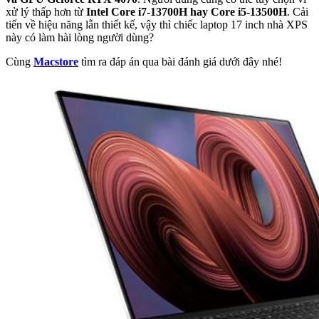
xử lý thấp hơn từ
Intel Core i7-13700H hay Core i5-13500H
. Cải
tiến về hiệu năng lẫn thiết kế, vậy thì chiếc laptop 17 inch nhà XPS
này có làm hài lòng người dùng?
Cùng
Macstore
tìm ra đáp án qua bài đánh giá dưới đây nhé!