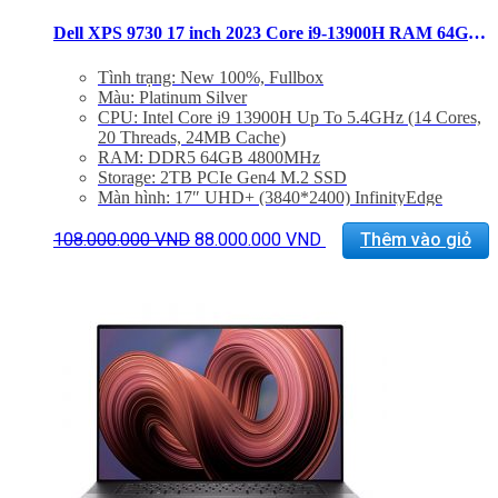
Dell XPS 9730 17 inch 2023 Core i9-13900H RAM 64GB SSD 2TB UHD+ RTX 4080
Tình trạng: New 100%, Fullbox
Màu: Platinum Silver
CPU: Intel Core i9 13900H Up To 5.4GHz (14 Cores,
20 Threads, 24MB Cache)
RAM: DDR5 64GB 4800MHz
Storage: 2TB PCIe Gen4 M.2 SSD
Màn hình: 17″ UHD+ (3840*2400) InfinityEdge
Touch, Anti-Reflecitve, 500 nit
Giá
Giá
VGA: NVIDIA® GeForce RTX™ 4080 12GB
108.000.000
VND
88.000.000
VND
Thêm vào giỏ
gốc
hiện
GDDR6
là:
tại
Cổng kết nối: 4x ThunderBolt 4, 1x Khe SD, Jack
108.000.000 VND.
là:
3.5mm
88.000.000 VND.
Trọng lượng: 2.21Kg