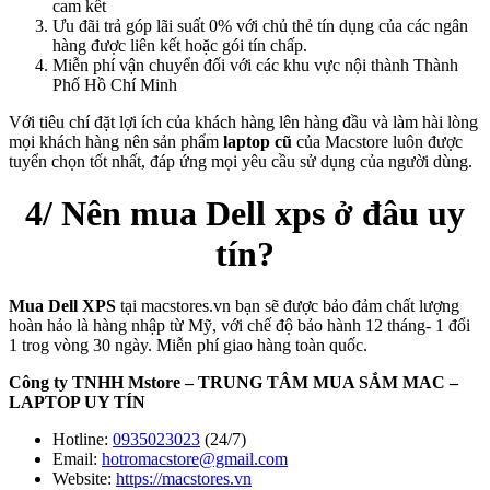
cam kết
Ưu đãi trả góp lãi suất 0% với chủ thẻ tín dụng của các ngân
hàng được liên kết hoặc gói tín chấp.
Miễn phí vận chuyển đối với các khu vực nội thành Thành
Phố Hồ Chí Minh
Với tiêu chí đặt lợi ích của khách hàng lên hàng đầu và làm hài lòng
mọi khách hàng nên sản phẩm
laptop cũ
của Macstore luôn được
tuyển chọn tốt nhất, đáp ứng mọi yêu cầu sử dụng của người dùng.
4/ Nên mua Dell xps ở đâu uy
tín?
Mua Dell XPS
tại macstores.vn bạn sẽ được bảo đảm chất lượng
hoàn hảo là hàng nhập từ Mỹ, với chế độ bảo hành 12 tháng- 1 đổi
1 trog vòng 30 ngày. Miễn phí giao hàng toàn quốc.
Công ty TNHH Mstore – TRUNG TÂM MUA SẮM MAC –
LAPTOP UY TÍN
Hotline:
0935023023
(24/7)
Email:
hotromacstore@gmail.com
Website:
https://macstores.vn