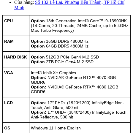
Cửa hàng:
Số 132 Lê Lai, Phường Bến Thành, TP Hồ Chí
Minh
CPU
Option
13th Generation Intel® Core™ i9-13900HK
(14-Cores, 20-Threads, 24MB Cache, up to 5.4GHz
Max Turbo Frequency)
RAM
Option
16GB DDR5 4800MHz
Option
64GB DDR5 4800MHz
HARD DISK
Option
512GB PCIe Gen4 M.2 SSD
Option
2TB PCIe Gen4 M.2 SSD
VGA
Intel® Iris® Xe Graphics
Option:
NVIDIA® GeForce RTX™ 4070 8GB
GDDR6
Option:
NVIDIA® GeForce RTX™ 4080 12GB
GDDR6
LCD
Option:
17″ FHD+ (1920*1200) InfinityEdge Non-
Touch, Anti-Glare, 500 nit
Option:
17″ UHD+ (3840*2400) InfinityEdge Touch,
Anti-Reflecitve, 500 nit
OS
Windows 11 Home English