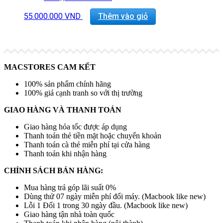
Màn hình: 17.0″ FHD+ (1920 x 1200) InfinityEdge
Non-Touch Anti-Glare 500-Nit Display
55.000.000
VND
Thêm vào giỏ
VGA: NVIDIA GeForce RTX 3050 4GB GDDR6
Cổng kết nối: 4x ThunderBolt 4, 1x Khe SD, Jack
3.5mm
Trọng lượng: 2.21Kg
MACSTORES CAM KẾT
100% sản phẩm chính hãng
100% giá cạnh tranh so với thị trường
GIAO HÀNG VÀ THANH TOÁN
Giao hàng hỏa tốc được áp dụng
Thanh toán thẻ tiền mặt hoặc chuyển khoản
Thanh toán cà thẻ miễn phí tại cửa hàng
Thanh toán khi nhận hàng
CHÍNH SÁCH BÁN HÀNG:
Mua hàng trả góp lãi suất 0%
Dùng thử 07 ngày miễn phí đổi máy. (Macbook like new)
Lỗi 1 Đổi 1 trong 30 ngày đầu. (Macbook like new)
Giao hàng tận nhà toàn quốc