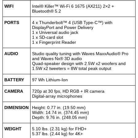
WIFI
Intel® Killer™ Wi-Fi 6 1675 (AX211) 2×2 +
Bluetooth® 5.2
PORTS
4 x Thunderbolt™ 4 (USB Type-C™) with
DisplayPort and Power Delivery
1 x Universal audio jack
1 x SD-card slot
1 x Fingerprint Reader
AUDIO
Studio quality tuning with Waves MaxxAudio® Pro
and Waves Nx® 3D audio
Quad-speaker design with 2.5W x2 woofers and
1.5W x2 tweeters = 8W total peak output
BATTERY
97 Wh Lithium-Ion
CAMERA
720p at 30 fps, HD RGB + IR camera
Digital-array microphones
DIMENSION
Height: 0.77 in. (19.50 mm)
Width: 14.74 in. (374.45 mm)
Depth: 9.76 in. (248.05 mm)
WEIGHT
5.10 lbs. (2.31 kg) for FHD+
5.37 lbs. (2.44 kg) for 4K+