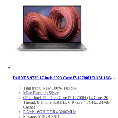
62.000.000 VND.
Trọng lượng: 2.21Kg
Dell XPS 9730 17 inch 2023 Core i7-12700H RAM 16GB SSD 512GB FHD+ RTX 4050
Tình trạng: New 100%, Fullbox
Màu: Platinum Silver
CPU: Intel 12th Gen Core i7-12700H (14 Core, 20
Thread, 8-E-core 3.5GHz, 6-P-core 4.7GHz, 24MB
Cache)
RAM: 16GB DDR4 3200MHz
Storage: 512GB SSD