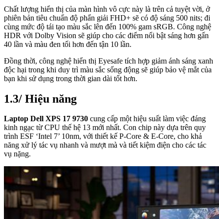
Chất lượng hiển thị của màn hình vô cực này là trên cả tuyệt vời, ở
phiên bản tiêu chuẩn độ phẩn giải FHD+ sẽ có độ sáng 500 nits; đi
cùng mức độ tái tạo màu sắc lên đến 100% gam sRGB. Công nghệ
HDR với Dolby Vision sẽ giúp cho các điểm nổi bật sáng hơn gấn
40 lần và màu đen tối hơn đến tận 10 lần.
Đồng thời, công nghệ hiển thị Eyesafe tích hợp giảm ánh sáng xanh
độc hại trong khi duy trì màu sắc sống động sẽ giúp bảo vệ mắt của
bạn khi sử dụng trong thời gian dài tốt hơn.
1.3/ Hiệu năng
Laptop Dell XPS 17 9730
cung cấp một hiệu suất làm việc đáng
kinh ngạc từ CPU thế hệ 13 mới nhất. Con chip này dựa trên quy
trình ESF ‘Intel 7’ 10nm, với thiết kế P-Core & E-Core, cho khả
năng xử lý tác vụ nhanh và mượt mà và tiết kiệm điện cho các tác
vụ nặng.