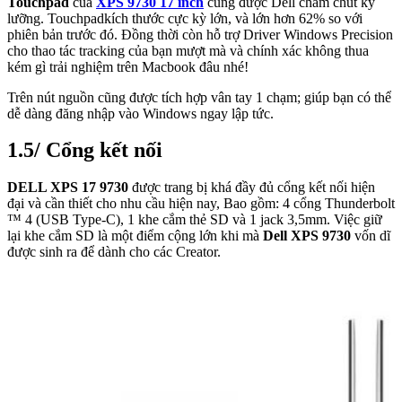
Touchpad
của
XPS 9730 17 inch
cũng được Dell chăm chút kỹ
lưỡng. Touchpadkích thước cực kỳ lớn, và lớn hơn 62% so với
phiên bản trước đó. Đồng thời còn hỗ trợ Driver Windows Precision
cho thao tác tracking của bạn mượt mà và chính xác không thua
kém gì trải nghiệm trên Macbook đâu nhé!
Trên nút nguồn cũng được tích hợp vân tay 1 chạm; giúp bạn có thể
dễ dàng đăng nhập vào Windows ngay lập tức.
1.5/ Cổng kết nối
DELL XPS 17 9730
được trang bị khá đầy đủ cổng kết nối hiện
đại và cần thiết cho nhu cầu hiện nay, Bao gồm: 4 cổng Thunderbolt
™ 4 (USB Type-C), 1 khe cắm thẻ SD và 1 jack 3,5mm. Việc giữ
lại khe cắm SD là một điểm cộng lớn khi mà
Dell XPS 9730
vốn dĩ
được sinh ra để dành cho các Creator.