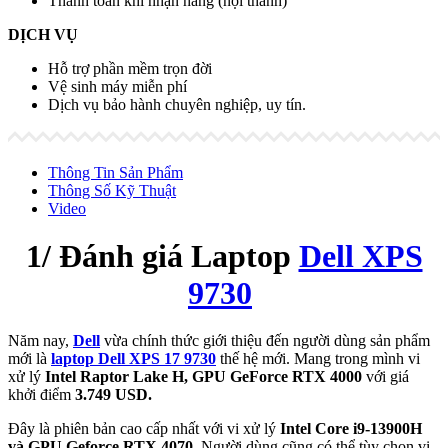
Thanh toán khi nhận hàng (nội thành)
DỊCH VỤ
Hỗ trợ phần mềm trọn đời
Vệ sinh máy miễn phí
Dịch vụ bảo hành chuyên nghiệp, uy tín.
Thông Tin Sản Phẩm
Thông Số Kỹ Thuật
Video
1/ Đánh giá Laptop
Dell XPS
9730
Năm nay,
Dell
vừa chính thức giới thiệu đến người dùng sản phẩm
mới là
laptop Dell XPS 17 9730
thế hệ mới. Mang trong mình vi
xử lý
Intel Raptor Lake H, GPU GeForce RTX 4000
với giá
khởi điểm
3.749 USD.
Đây là phiên bản cao cấp nhất với vi xử lý
Intel Core i9-13900H
và GPU Geforce RTX 4070
. Người dùng cũng có thể tùy chọn vi