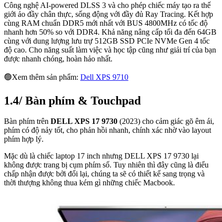
Công nghệ AI-powered DLSS 3 và cho phép chiếc máy tạo ra thế
giới ảo đầy chân thực, sống động với đầy đủ Ray Tracing. Kết hợp
cùng RAM chuẩn DDR5 mới nhất với BUS 4800MHz có tốc độ
nhanh hơn 50% so với DDR4. Khả năng nâng cấp tối đa đến 64GB
cùng với dung lượng lưu trự 512GB SSD PCIe NVMe Gen 4 tốc
độ cao. Cho năng suất làm việc và học tập cũng như giải trí của bạn
được nhanh chóng, hoàn hảo nhất.
🟢Xem thêm sản phẩm:
Dell XPS 9710
1.4/ Bàn phím & Touchpad
Bàn phím trên
DELL XPS 17 9730
(2023) cho cảm giác gõ êm ái,
phím có độ nảy tốt, cho phản hồi nhanh, chính xác nhờ vào layout
phím hợp lý.
Mặc dù là chiếc laptop 17 inch nhưng DELL XPS 17 9730 lại
không được trang bị cụm phím số. Tuy nhiên thì đây cũng là điểu
chấp nhận được bởi đổi lại, chúng ta sẽ có thiết kế sang trọng và
thời thượng không thua kém gì những chiếc Macbook.