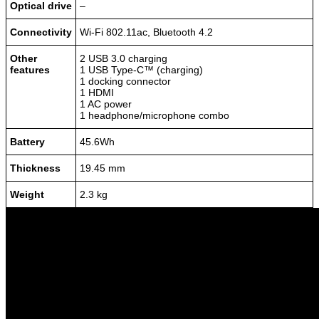
Optical drive
–
Connectivity
Wi-Fi 802.11ac, Bluetooth 4.2
Other
2 USB 3.0 charging
features
1 USB Type-C™ (charging)
1 docking connector
1 HDMI
1 AC power
1 headphone/microphone combo
Battery
45.6Wh
Thickness
19.45 mm
Weight
2.3 kg