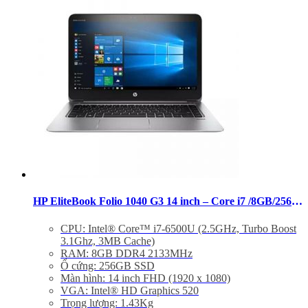
HP EliteBook Folio 1040 G3 14 inch – Core i7 /8GB/256GB FHD
CPU: Intel® Core™ i7-6500U (2.5GHz, Turbo Boost
3.1Ghz, 3MB Cache)
RAM: 8GB DDR4 2133MHz
Ổ cứng: 256GB SSD
Màn hình: 14 inch FHD (1920 x 1080)
VGA: Intel® HD Graphics 520
Trọng lượng: 1.43Kg