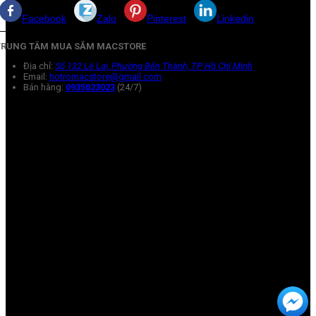
Facebook
Zalo
Pinterest
Linkedin
TRUNG TÂM MUA SẮM MACSTORE
Địa chỉ:
Số 132 Lê Lai, Phường Bến Thành, TP Hồ Chí Minh
Email:
hotromacstore@gmail.com
Bán hàng:
0935023023
(24/7)