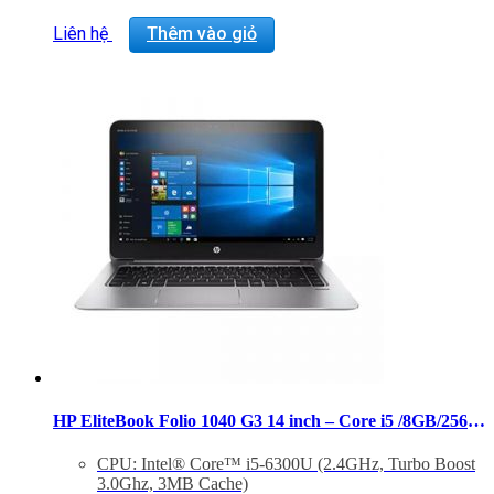
Liên hệ
Thêm vào giỏ
HP EliteBook Folio 1040 G3 14 inch – Core i5 /8GB/256GB FHD
CPU: Intel® Core™ i5-6300U (2.4GHz, Turbo Boost
3.0Ghz, 3MB Cache)