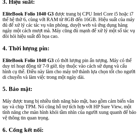
3. Hiệu suất:
EliteBook Folio 1040 G3
được trang bị CPU Intel Core i5 hoặc i7
thế hệ thứ 6, cùng với RAM từ 8GB đến 16GB. Hiệu suất của máy
đủ để xử lý các tác vụ văn phòng, duyệt web và ứng dụng hàng
ngày một cách mượt mà. Máy cũng đủ mạnh để xử lý một số tác vụ
đòi hỏi hiệu suất đồ họa cao.
4. Thời lượng pin:
EliteBook Folio 1040 G3
có thời lượng pin ấn tượng. Máy có thể
duy trì hoạt động từ 7-9 giờ, tùy thuộc vào cách sử dụng và cấu
hình cụ thể. Điều này làm cho máy trở thành lựa chọn tốt cho người
di chuyển và làm việc trong một ngày dài.
5. Bảo mật:
Máy được trang bị nhiều tính năng bảo mật, bao gồm cảm biến vân
tay và chip TPM. Nó cũng hỗ trợ tích hợp với HP Sure View, một
tính năng che màn hình khỏi tầm nhìn của người xung quanh để bảo
vệ thông tin quan trọng.
6. Cổng kết nối: