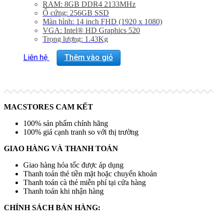
RAM: 8GB DDR4 2133MHz
Ổ cứng: 256GB SSD
Màn hình: 14 inch FHD (1920 x 1080)
VGA: Intel® HD Graphics 520
Trọng lượng: 1.43Kg
Liên hệ
Thêm vào giỏ
MACSTORES CAM KẾT
100% sản phẩm chính hãng
100% giá cạnh tranh so với thị trường
GIAO HÀNG VÀ THANH TOÁN
Giao hàng hỏa tốc được áp dụng
Thanh toán thẻ tiền mặt hoặc chuyển khoản
Thanh toán cà thẻ miễn phí tại cửa hàng
Thanh toán khi nhận hàng
CHÍNH SÁCH BÁN HÀNG: