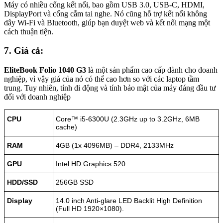
Máy có nhiều cổng kết nối, bao gồm USB 3.0, USB-C, HDMI,
DisplayPort và cổng cắm tai nghe. Nó cũng hỗ trợ kết nối không
dây Wi-Fi và Bluetooth, giúp bạn duyệt web và kết nối mạng một
cách thuận tiện.
7. Giá cả:
EliteBook Folio 1040 G3
là một sản phẩm cao cấp dành cho doanh
nghiệp, vì vậy giá của nó có thể cao hơn so với các laptop tầm
trung. Tuy nhiên, tính di động và tính bảo mật của máy đáng đầu tư
đối với doanh nghiệp
CPU
Core™ i5-6300U (2.3GHz up to 3.2GHz, 6MB
cache)
RAM
4GB (1x 4096MB) – DDR4, 2133MHz
GPU
Intel HD Graphics 520
HDD/SSD
256GB SSD
Display
14.0 inch Anti-glare LED Backlit High Definition
(Full HD 1920×1080).