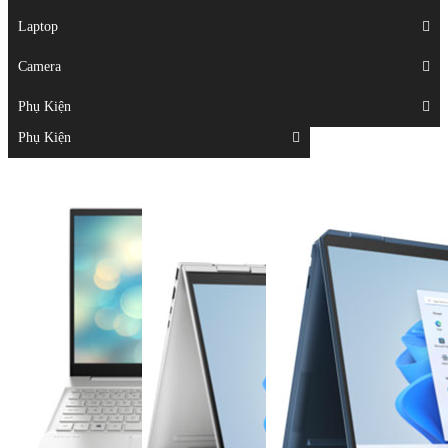
Displays
Laptop
Laptop
Camera
Camera
Phụ Kiện
Top
Phụ Kiện