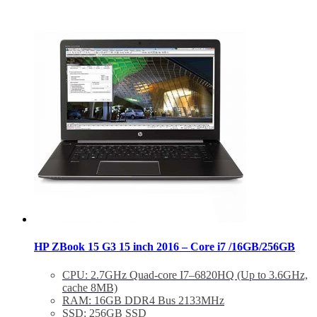
HP ZBook 15 G3 15 inch 2016 – Core i7 /16GB/256GB
CPU: 2.7GHz Quad-core I7–6820HQ (Up to 3.6GHz,
cache 8MB)
RAM: 16GB DDR4 Bus 2133MHz
SSD: 256GB SSD