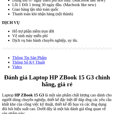
Dùng thử 07 ngày miễn phí đổi máy. (Macbook like new)
Lỗi 1 Đổi 1 trong 30 ngày đầu. (Macbook like new)
Giao hàng tận nhà toàn quốc
Thanh toán khi nhận hàng (nội thành)
DỊCH VỤ
Hỗ trợ phần mềm trọn đời
Vệ sinh máy miễn phí
Dịch vụ bảo hành chuyên nghiệp, uy tín.
Thông Tin Sản Phẩm
Thông Số Kỹ Thuật
Video
Đánh giá Laptop
HP ZBook 15 G3 chính
hãng, giá rẻ
Laptop
HP ZBook 15 G3
là một sản phẩm chất lượng cao dành cho
người dùng chuyên nghiệp, thiết kế đặc biệt để đáp ứng các yêu cầu
khắt khe của công việc kỹ thuật, thiết kế đồ họa và các ứng dụng
đòi hỏi hiệu suất cao. Dưới đây là một bài đánh giá tổng quan về
sản phẩm này: