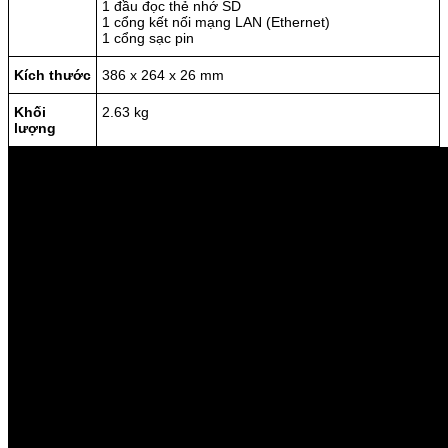
1 đầu đọc thẻ nhớ SD
1 cổng kết nối mạng LAN (Ethernet)
1 cổng sạc pin
Kích thước
386 x 264 x 26 mm
Khối
2.63 kg
lượng