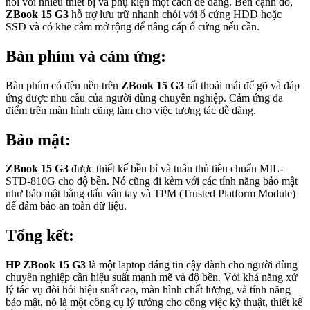
nối với nhiều thiết bị và phụ kiện một cách dễ dàng. Bên cạnh đó,
ZBook 15 G3
hỗ trợ lưu trữ nhanh chói với ổ cứng HDD hoặc
SSD và có khe cắm mở rộng để nâng cấp ổ cứng nếu cần.
Bàn phím và cảm ứng:
Bàn phím có đèn nền trên
ZBook 15 G3
rất thoải mái để gõ và đáp
ứng được nhu cầu của người dùng chuyên nghiệp. Cảm ứng đa
điểm trên màn hình cũng làm cho việc tương tác dễ dàng.
Bảo mật:
ZBook 15 G3
được thiết kế bền bỉ và tuân thủ tiêu chuẩn MIL-
STD-810G cho độ bền. Nó cũng đi kèm với các tính năng bảo mật
như bảo mật bằng dấu vân tay và TPM (Trusted Platform Module)
để đảm bảo an toàn dữ liệu.
Tổng kết:
HP ZBook 15 G3
là một laptop đáng tin cậy dành cho người dùng
chuyên nghiệp cần hiệu suất mạnh mẽ và độ bền. Với khả năng xử
lý tác vụ đòi hỏi hiệu suất cao, màn hình chất lượng, và tính năng
bảo mật, nó là một công cụ lý tưởng cho công việc kỹ thuật, thiết kế