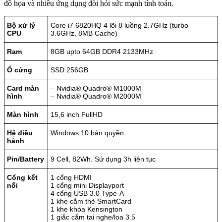
đồ họa và nhiều ứng dụng đòi hỏi sức mạnh tính toán.
Bộ xử lý
Core i7 6820HQ 4 lõi 8 luồng 2.7GHz (turbo
CPU
3.6GHz, 8MB Cache)
Ram
8GB upto 64GB DDR4 2133MHz
Ổ cứng
SSD 256GB
Card màn
– Nvidia® Quadro® M1000M
hình
– Nvidia® Quadro® M2000M
Màn hình
15,6 inch FullHD
Hệ điều
Windows 10 bản quyền
hành
Pin/Battery
9 Cell, 82Wh. Sử dụng 3h liên tục
Cổng kết
1 cổng HDMI
nối
1 cổng mini Displayport
4 cổng USB 3.0 Type-A
1 khe cắm thẻ SmartCard
1 khe khóa Kensington
1 giắc cắm tai nghe/loa 3.5