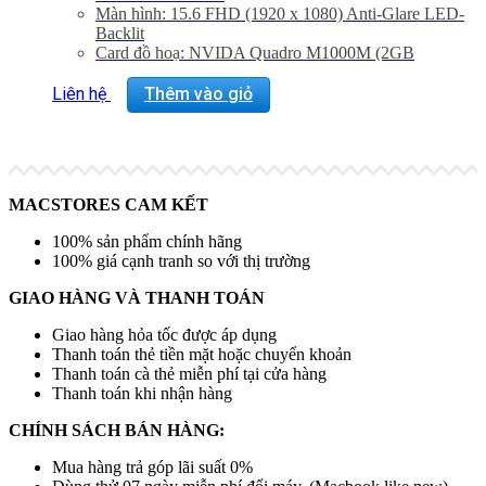
Màn hình: 15.6 FHD (1920 x 1080) Anti-Glare LED-
Backlit
Card đồ hoạ: NVIDA Quadro M1000M (2GB
GDDR5)
Trọng lượng: 2.6Kg
Liên hệ
Thêm vào giỏ
MACSTORES CAM KẾT
100% sản phẩm chính hãng
100% giá cạnh tranh so với thị trường
GIAO HÀNG VÀ THANH TOÁN
Giao hàng hỏa tốc được áp dụng
Thanh toán thẻ tiền mặt hoặc chuyển khoản
Thanh toán cà thẻ miễn phí tại cửa hàng
Thanh toán khi nhận hàng
CHÍNH SÁCH BÁN HÀNG:
Mua hàng trả góp lãi suất 0%