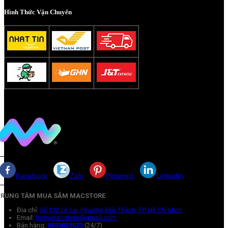
Hình Thức Vận Chuyển
Facebook
Zalo
Pinterest
Linkedin
TRUNG TÂM MUA SẮM MACSTORE
Địa chỉ:
Số 132 Lê Lai, Phường Bến Thành, TP Hồ Chí Minh
Email:
hotromacstore@gmail.com
Bán hàng:
0935023023
(24/7)