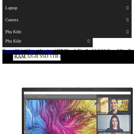
Displays
Laptop
Laptop
Camera
Camera
Phụ Kiện
Top
Phụ Kiện
Trang Chủ
/
Shop
/
Laptop
/
HP Zbook Firefly 14 G11 Core Ultra 7
155H RAM 32GB SSD 1TB Arc Windows 11 Pro