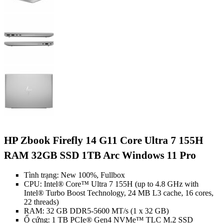
HP Zbook Firefly 14 G11 Core Ultra 7 155H
RAM 32GB SSD 1TB Arc Windows 11 Pro
Tình trạng: New 100%, Fullbox
CPU: Intel® Core™ Ultra 7 155H (up to 4.8 GHz with
Intel® Turbo Boost Technology, 24 MB L3 cache, 16 cores,
22 threads)
RAM: 32 GB DDR5-5600 MT/s (1 x 32 GB)
Ổ cứng: 1 TB PCIe® Gen4 NVMe™ TLC M.2 SSD