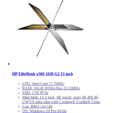
HP EliteBook x360 1030 G2 13 inch
CPU: Intel Core i7-7600U
RAM: 16GB DDR4 Bus 2133MHz
SSD: 1TB PCIe
Màn hình: 13.3 inch, 4K touch, xoay lật 360 độ,
UWVA ultra slim with Corning® Gorilla® Glass
Loa: B&O cao cấp
OS: Windows 10 Pro 64 bit