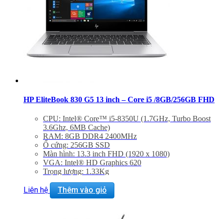
HP EliteBook 830 G5 13 inch – Core i5 /8GB/256GB FHD
CPU: Intel® Core™ i5-8350U (1.7GHz, Turbo Boost
3.6Ghz, 6MB Cache)
RAM: 8GB DDR4 2400MHz
Ổ cứng: 256GB SSD
Màn hình: 13.3 inch FHD (1920 x 1080)
VGA: Intel® HD Graphics 620
Trọng lượng: 1.33Kg
Liên hệ
Thêm vào giỏ