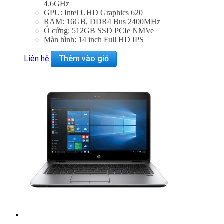
4.6GHz
GPU: Intel UHD Graphics 620
RAM: 16GB, DDR4 Bus 2400MHz
Ổ cứng: 512GB SSD PCIe NMVe
Màn hình: 14 inch Full HD IPS
Liên hệ
Thêm vào giỏ