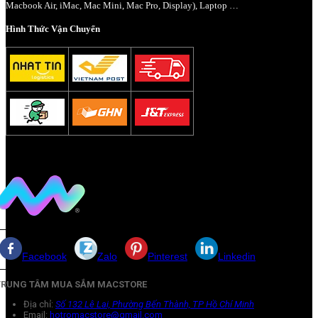
Macbook Air, iMac, Mac Mini, Mac Pro, Display), Laptop …
Hình Thức Vận Chuyển
Facebook
Zalo
Pinterest
Linkedin
TRUNG TÂM MUA SẮM MACSTORE
Địa chỉ:
Số 132 Lê Lai, Phường Bến Thành, TP Hồ Chí Minh
Email:
hotromacstore@gmail.com