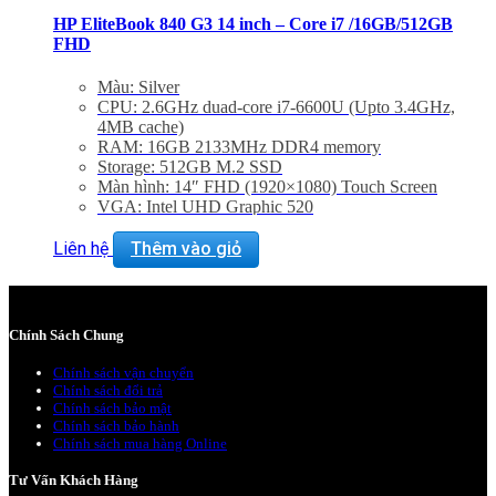
HP EliteBook 840 G3 14 inch – Core i7 /16GB/512GB
FHD
Màu: Silver
CPU: 2.6GHz duad-core i7-6600U (Upto 3.4GHz,
4MB cache)
RAM: 16GB 2133MHz DDR4 memory
Storage: 512GB M.2 SSD
Màn hình: 14″ FHD (1920×1080) Touch Screen
VGA: Intel UHD Graphic 520
Trọng lượng: 1.54Kg
Liên hệ
Thêm vào giỏ
Chính Sách Chung
Chính sách vận chuyển
Chính sách đổi trả
Chính sách bảo mật
Chính sách bảo hành
Chính sách mua hàng Online
Tư Vấn Khách Hàng