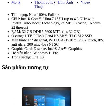
Mô tả
Thông Số Kỹ
Hình Ảnh
Video
Thuật
Tình trạng: New 100%, Fullbox
CPU: Intel® Core™ Ultra 7 155H (up to 4.8 GHz with
Intel® Turbo Boost Technology, 24 MB L3 cache, 16 cores,
22 threads)
RAM: 32 GB DDR5-5600 MT/s (1 x 32 GB)
Ổ cứng: 1 TB PCIe® Gen4 NVMe™ TLC M.2 SSD
Màn hình: 14″ diagonal, WUXGA (1920 x 1200), touch, IPS,
anti-glare, 300 nits, 45% NTSC
Graphic Card: Discrete, Intel® Arc™ Graphics
Hệ điều hành: Windows 11 Pro
Trọng lượng: 1.41 Kg
Sản phẩm tương tự