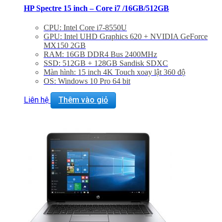
HP Spectre 15 inch – Core i7 /16GB/512GB
CPU: Intel Core i7-8550U
GPU: Intel UHD Graphics 620 + NVIDIA GeForce
MX150 2GB
RAM: 16GB DDR4 Bus 2400MHz
SSD: 512GB + 128GB Sandisk SDXC
Màn hình: 15 inch 4K Touch xoay lật 360 độ
OS: Windows 10 Pro 64 bit
Liên hệ
Thêm vào giỏ