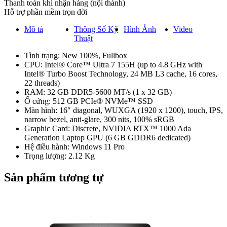
Thanh toán khi nhận hàng (nội thành)
Hỗ trợ phần mềm trọn đời
Mô tả
Thông Số Kỹ
Hình Ảnh
Video
Thuật
Tình trạng: New 100%, Fullbox
CPU: Intel® Core™ Ultra 7 155H (up to 4.8 GHz with
Intel® Turbo Boost Technology, 24 MB L3 cache, 16 cores,
22 threads)
RAM: 32 GB DDR5-5600 MT/s (1 x 32 GB)
Ổ cứng: 512 GB PCIe® NVMe™ SSD
Màn hình: 16″ diagonal, WUXGA (1920 x 1200), touch, IPS,
narrow bezel, anti-glare, 300 nits, 100% sRGB
Graphic Card: Discrete, NVIDIA RTX™ 1000 Ada
Generation Laptop GPU (6 GB GDDR6 dedicated)
Hệ điều hành: Windows 11 Pro
Trọng lượng: 2.12 Kg
Sản phẩm tương tự