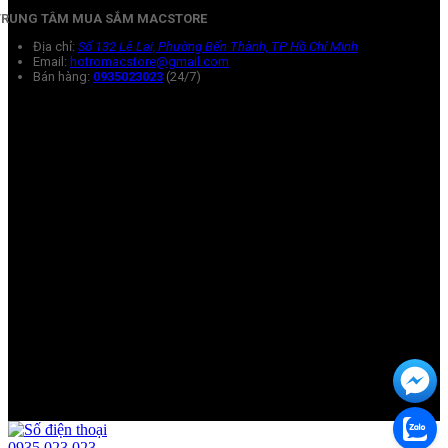
TRUNG TÂM MUA SẮM MACSTORE
Địa chỉ:
Số 132 Lê Lai, Phường Bến Thành, TP Hồ Chí Minh
Email:
hotromacstore@gmail.com
Bán hàng:
0935023023
(24/7)
0935 023 023