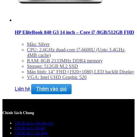
HP EliteBook 840 G3 14 inch – Core i7 /8GB/512GB FHD
Màu: Silver
CPU: 2.6GHz duad-core i7-6600U (Upto 3.4GHz,
4MB cache)
RAM: 8GB 2133MHz DDR4 memory
Storage: 512GB M.2 SSD
Màn hình: 14″ FHD (1920×1080) LED backlit Display
VGA: Intel UHD Graphic 520
Trọng lượng: 1.54Kg
Liên hệ
Thêm vào giỏ
Chính Sách Chung
Chính sách vận chuyển
Chính sách đổi trả
Chính sách bảo mật