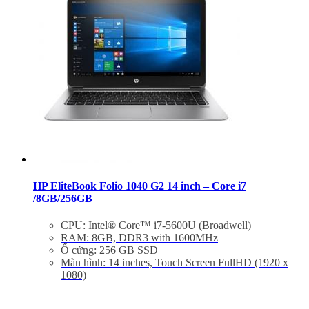
HP EliteBook Folio 1040 G2 14 inch – Core i7
/8GB/256GB
CPU: Intel® Core™ i7-5600U (Broadwell)
RAM: 8GB, DDR3 with 1600MHz
Ổ cứng: 256 GB SSD
Màn hình: 14 inches, Touch Screen FullHD (1920 x
1080)