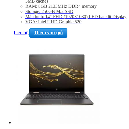
3MB cache)
RAM: 8GB 2133MHz DDR4 memory
Storage: 256GB M.2 SSD
Màn hình: 14″ FHD (1920×1080) LED backlit Display
VGA: Intel UHD Graphic 520
Trọng lượng: 1.54Kg
Liên hệ
Thêm vào giỏ