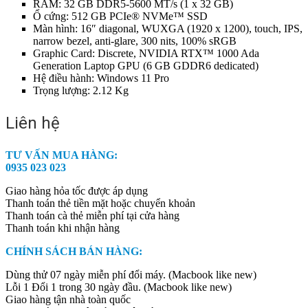
RAM: 32 GB DDR5-5600 MT/s (1 x 32 GB)
Ổ cứng: 512 GB PCIe® NVMe™ SSD
Màn hình: 16″ diagonal, WUXGA (1920 x 1200), touch, IPS,
narrow bezel, anti-glare, 300 nits, 100% sRGB
Graphic Card: Discrete, NVIDIA RTX™ 1000 Ada
Generation Laptop GPU (6 GB GDDR6 dedicated)
Hệ điều hành: Windows 11 Pro
Trọng lượng: 2.12 Kg
Liên hệ
TƯ VẤN MUA HÀNG:
0935 023 023
Giao hàng hỏa tốc được áp dụng
Thanh toán thẻ tiền mặt hoặc chuyển khoản
Thanh toán cà thẻ miễn phí tại cửa hàng
Thanh toán khi nhận hàng
CHÍNH SÁCH BÁN HÀNG:
Dùng thử 07 ngày miễn phí đổi máy. (Macbook like new)
Lỗi 1 Đổi 1 trong 30 ngày đầu. (Macbook like new)
Giao hàng tận nhà toàn quốc