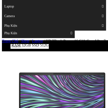
Displays
Laptop
Laptop
Camera
Camera
Phụ Kiện
Top
Phụ Kiện
Trang Chủ
/
Shop
/
Laptop
/
HP ZBook Power 16 G11 Core Ultra 7
155H RAM 32GB SSD 512GB RTX 1000 Ada Windows 11 Pro