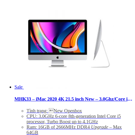
Sale
MHK33 – iMac 2020 4K 21.5 inch New – 3.0Ghz/Core i5/32GB/256GB/Pro 560X
Tình trạng: New Openbox
CPU: 3.0GHz 6-core 8th-generation Intel Core i5
processor, Turbo Boost up to 4.1GHz
Ram: 16GB of 2666MHz DDR4
Upgrade
– Max
64GB