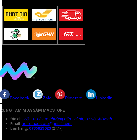
Facebook
Zalo
Pinterest
Linkedin
TRUNG TÂM MUA SẮM MACSTORE
Địa chỉ:
Số 132 Lê Lai, Phường Bến Thành, TP Hồ Chí Minh
Email:
hotromacstore@gmail.com
Bán hàng:
0935023023
(24/7)