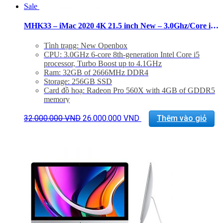
Sale
MHK33 – iMac 2020 4K 21.5 inch New – 3.0Ghz/Core i5/32GB/256GB/Pro 560X
Tình trạng: New Openbox
CPU: 3.0GHz 6-core 8th-generation Intel Core i5
processor, Turbo Boost up to 4.1GHz
Ram: 32GB of 2666MHz DDR4
Storage: 256GB SSD
Card đồ hoạ: Radeon Pro 560X with 4GB of GDDR5
memory
Màn hình: 21.5 inch Retina 4K display display (4096 x
Giá
Giá
2304), 500 nits
32.000.000
VND
26.000.000
VND
Thêm vào giỏ
gốc
hiện
Kết nối: 4x USB 3.0, 2 Thunderbolt 3, LAN, 1x
là:
tại
SDXC card, Jack 3.5mm
32.000.000 VND.
là:
Phụ Kiện: Body, Dây nguồn, Keyboard 2, Mouse 2
26.000.000 VND.