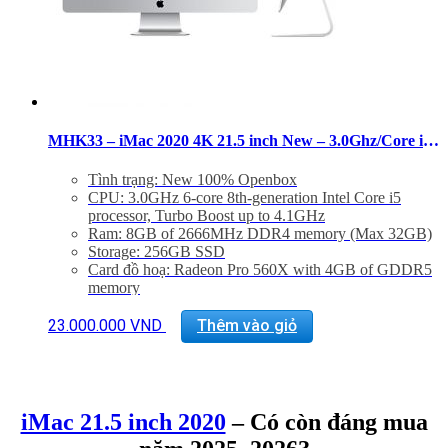
MHK33 – iMac 2020 4K 21.5 inch New – 3.0Ghz/Core i5/8GB/256GB/Pro 560X
Tình trạng: New 100% Openbox
CPU: 3.0GHz 6-core 8th-generation Intel Core i5
processor, Turbo Boost up to 4.1GHz
Ram: 8GB of 2666MHz DDR4 memory (Max 32GB)
Storage: 256GB SSD
Card đồ hoạ: Radeon Pro 560X with 4GB of GDDR5
memory
Màn hình: 21.5 inch Retina 4K display display (4096 x
2304), 500 nits
23.000.000
VND
Thêm vào giỏ
Kết nối: 4x USB 3.0, 2 Thunderbolt 3, LAN, 1x
SDXC card, Jack 3.5mm
Phụ Kiện: Body, Dây nguồn, Keyboard 2, Mouse 2
iMac 21.5 inch 2020
– Có còn đáng mua