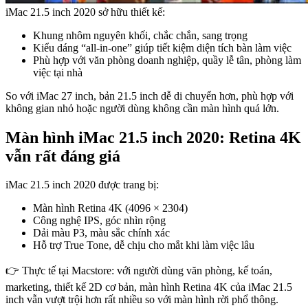
iMac 21.5 inch 2020 sở hữu thiết kế:
Khung nhôm nguyên khối, chắc chắn, sang trọng
Kiểu dáng “all-in-one” giúp tiết kiệm diện tích bàn làm việc
Phù hợp với văn phòng doanh nghiệp, quầy lễ tân, phòng làm
việc tại nhà
So với iMac 27 inch, bản 21.5 inch dễ di chuyển hơn, phù hợp với
không gian nhỏ hoặc người dùng không cần màn hình quá lớn.
Màn hình iMac 21.5 inch 2020: Retina 4K
vẫn rất đáng giá
iMac 21.5 inch 2020 được trang bị:
Màn hình Retina 4K (4096 × 2304)
Công nghệ IPS, góc nhìn rộng
Dải màu P3, màu sắc chính xác
Hỗ trợ True Tone, dễ chịu cho mắt khi làm việc lâu
👉 Thực tế tại Macstore: với người dùng văn phòng, kế toán,
marketing, thiết kế 2D cơ bản, màn hình Retina 4K của iMac 21.5
inch vẫn vượt trội hơn rất nhiều so với màn hình rời phổ thông.