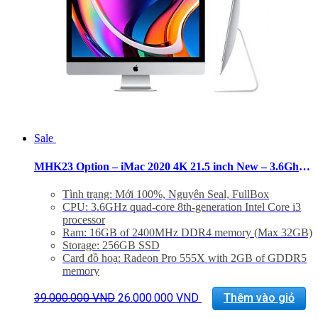
Sale
MHK23 Option – iMac 2020 4K 21.5 inch New – 3.6Ghz/Core i3/16GB/256GB/Pro 555X
Tình trạng: Mới 100%, Nguyên Seal, FullBox
CPU: 3.6GHz quad-core 8th-generation Intel Core i3
processor
Ram: 16GB of 2400MHz DDR4 memory (Max 32GB)
Storage: 256GB SSD
Card đồ hoạ: Radeon Pro 555X with 2GB of GDDR5
memory
Màn hình: 21.5 inch Retina 4K display display (4096 x
Giá
Giá
2304), 500 nits
39.000.000
VND
26.000.000
VND
Thêm vào giỏ
gốc
hiện
Kết nối: 4x USB 3.0, 2 Thunderbolt 3, LAN, 1x