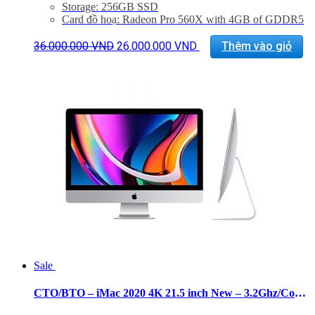
Storage: 256GB SSD
Card đồ hoạ: Radeon Pro 560X with 4GB of GDDR5
memory
Giá
Giá
Màn hình: 21.5 inch Retina 4K display display (4096 x
36.000.000
VND
26.000.000
VND
Thêm vào giỏ
gốc
hiện
2304), 500 nits
là:
tại
Kết nối: 4x USB 3.0, 2 Thunderbolt 3, LAN, 1x
36.000.000 VND.
là:
SDXC card, Jack 3.5mm
26.000.000 VND.
Phụ Kiện: Body, Dây nguồn, Keyboard 2, Mouse 2
Sale
CTO/BTO – iMac 2020 4K 21.5 inch New – 3.2Ghz/Core i7/16GB/512GB/Pro 560X