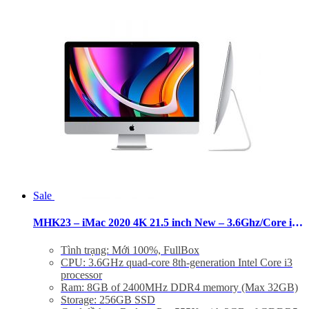
là:
tại
SDXC card, Jack 3.5mm
39.000.000 VND.
là:
Phụ Kiện: Body, Dây nguồn, Keyboard 2, Mouse 2
26.000.000 VND.
Sale
MHK23 – iMac 2020 4K 21.5 inch New – 3.6Ghz/Core i3/8GB/256GB/Pro 555X
Tình trạng: Mới 100%, FullBox
CPU: 3.6GHz quad-core 8th-generation Intel Core i3
processor
Ram: 8GB of 2400MHz DDR4 memory (Max 32GB)
Storage: 256GB SSD