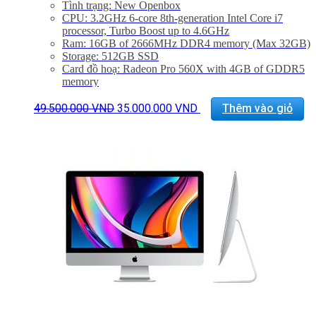
Tình trạng: New Openbox
CPU: 3.2GHz 6-core 8th-generation Intel Core i7
processor, Turbo Boost up to 4.6GHz
Ram: 16GB of 2666MHz DDR4 memory (Max 32GB)
Storage: 512GB SSD
Card đồ hoạ: Radeon Pro 560X with 4GB of GDDR5
memory
Màn hình: 21.5 inch Retina 4K display display (4096 x
Giá
Giá
2304), 500 nits
49.500.000
VND
35.000.000
VND
Thêm vào giỏ
gốc
hiện
Kết nối: 4x USB 3.0, 2 Thunderbolt 3, LAN, 1x
là:
tại
SDXC card, Jack 3.5mm
49.500.000 VND.
là:
Phụ Kiện: Body, Dây nguồn, Keyboard 2, Mouse 2
35.000.000 VND.