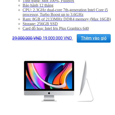
Tình trạng: Mới 100%, FullBox
Bảo hành 12 tháng
CPU: 2.3GHz dual-core 7th-generation Intel Core i5
processor, Turbo Boost up to 3.6GHz
Ram: 8GB of 2133MHz DDR4 memory (Max 16GB)
Storage: 256GB SSD
Card đồ hoạ: Intel Iris Plus Graphics 640
Màn hình: 21.5 inch Full HD IPS display (1920 x
Giá
Giá
1080)
29.000.000
VND
19.000.000
VND
Thêm vào giỏ
gốc
hiện
Kết nối: 4x USB 3.0, 2 Thunderbolt 3, LAN, 1x
là:
tại
SDXC card, Jack 3.5mm
29.000.000 VND.
là:
Phụ Kiện: Body, Dây nguồn, Keyboard 2, Mouse 2
19.000.000 VND.