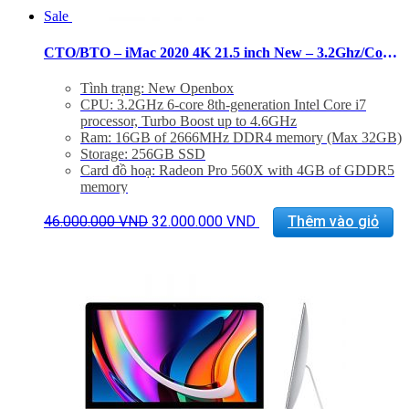
Sale
CTO/BTO – iMac 2020 4K 21.5 inch New – 3.2Ghz/Core i7/16GB/256GB/Pro 560X
Tình trạng: New Openbox
CPU: 3.2GHz 6-core 8th-generation Intel Core i7
processor, Turbo Boost up to 4.6GHz
Ram: 16GB of 2666MHz DDR4 memory (Max 32GB)
Storage: 256GB SSD
Card đồ hoạ: Radeon Pro 560X with 4GB of GDDR5
memory
Màn hình: 21.5 inch Retina 4K display display (4096 x
Giá
Giá
2304), 500 nits
46.000.000
VND
32.000.000
VND
Thêm vào giỏ
gốc
hiện
Kết nối: 4x USB 3.0, 2 Thunderbolt 3, LAN, 1x
là:
tại
SDXC card, Jack 3.5mm
46.000.000 VND.
là:
Phụ Kiện: Body, Dây nguồn, Keyboard 2, Mouse 2
32.000.000 VND.