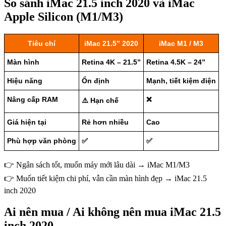
So sánh iMac 21.5 inch 2020 và iMac
Apple Silicon (M1/M3)
Tiêu chí
iMac 21.5” 2020
iMac M1 / M3
Màn hình
Retina 4K – 21.5”
Retina 4.5K – 24”
Hiệu năng
Ổn định
Mạnh, tiết kiệm điện
Nâng cấp RAM
❌
⚠️ Hạn chế
Giá hiện tại
Rẻ hơn nhiều
Cao
Phù hợp văn phòng
✅
✅
👉 Ngân sách tốt, muốn máy mới lâu dài → iMac M1/M3
👉 Muốn tiết kiệm chi phí, vẫn cần màn hình đẹp → iMac 21.5
inch 2020
Ai nên mua / Ai không nên mua iMac 21.5
inch 2020