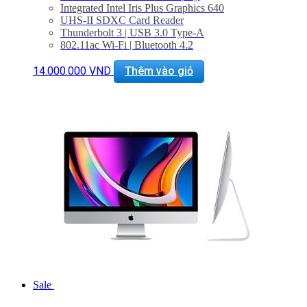
Integrated Intel Iris Plus Graphics 640
UHS-II SDXC Card Reader
Thunderbolt 3 | USB 3.0 Type-A
802.11ac Wi-Fi | Bluetooth 4.2
1 x Gigabit Ethernet Port
Magic Keyboard & Magic Mouse 2 Included
14.000.000
VND
Thêm vào giỏ
macOS Sierra
Tình trạng: mới 99%
Sale