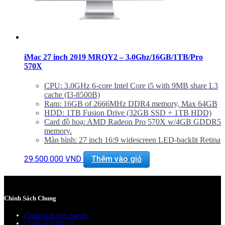
iMac 27 inch 2019 MRQY2 – 3.0Ghz/16GB/1TB/Pro
570X
CPU: 3.0GHz 6-core Intel Core i5 with 9MB share L3
cache (I3-8500B)
Ram: 16GB of 2666MHz DDR4 memory, Max 64GB
HDD: 1TB Fusion Drive (32GB SSD + 1TB HDD)
Card đồ hoạ: AMD Radeon Pro 570X w/4GB GDDR5
memory.
Màn hình: 27 inch 16:9 widescreen LED-backlit Retina
5K disaplay (5120×2880)
Kết nối: 1 SDXC SD Card, 4 USB 3.0, 2 Thunderbolt
29.500.000
VND
Thêm vào giỏ
3, GigaEthernet (LAN)
Tình trạng: Mới 99%
Phụ Kiện: Body, Dây nguồn, Keyboard 2, Mouse 2
Chính Sách Chung
Chính sách vận chuyển
Chính sách đổi trả