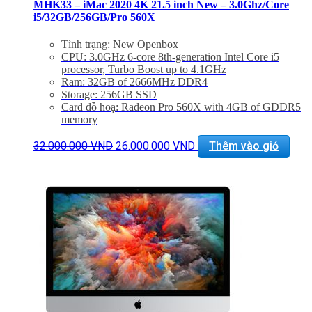
MHK33 – iMac 2020 4K 21.5 inch New – 3.0Ghz/Core
i5/32GB/256GB/Pro 560X
Tình trạng: New Openbox
CPU: 3.0GHz 6-core 8th-generation Intel Core i5
processor, Turbo Boost up to 4.1GHz
Ram: 32GB of 2666MHz DDR4
Storage: 256GB SSD
Card đồ hoạ: Radeon Pro 560X with 4GB of GDDR5
memory
Màn hình: 21.5 inch Retina 4K display display (4096 x
Giá
Giá
2304), 500 nits
32.000.000
VND
26.000.000
VND
Thêm vào giỏ
gốc
hiện
Kết nối: 4x USB 3.0, 2 Thunderbolt 3, LAN, 1x
là:
tại
SDXC card, Jack 3.5mm
32.000.000 VND.
là:
Phụ Kiện: Body, Dây nguồn, Keyboard 2, Mouse 2
26.000.000 VND.