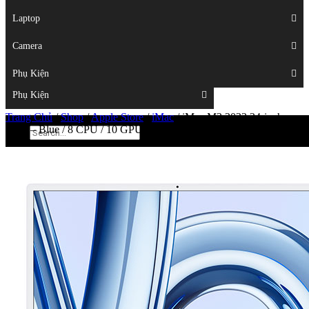
Displays
Laptop
Laptop
Camera
Camera
Phụ Kiện
Top
Phụ Kiện
Trang Chủ
/
Shop
/
Apple Store
/
iMac
/
iMac M3 2023 24-inch
4.5K – Blue / 8 CPU / 10 GPU / 8GB / 256GB SSD