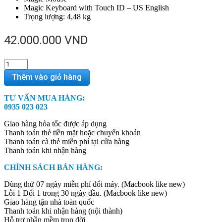
Magic Keyboard with Touch ID – US English
Trọng lượng: 4,48 kg
42.000.000
VND
iMac
M3
Thêm vào giỏ hàng
2023
24-
TƯ VẤN MUA HÀNG:
inch
0935 023 023
4.5K
–
Giao hàng hỏa tốc được áp dụng
Blue
Thanh toán thẻ tiền mặt hoặc chuyển khoản
/
Thanh toán cà thẻ miễn phí tại cửa hàng
8
Thanh toán khi nhận hàng
CPU
/
CHÍNH SÁCH BÁN HÀNG:
10
GPU
Dùng thử 07 ngày miễn phí đổi máy. (Macbook like new)
/
Lỗi 1 Đổi 1 trong 30 ngày đầu. (Macbook like new)
8GB
Giao hàng tận nhà toàn quốc
/
Thanh toán khi nhận hàng (nội thành)
256GB
Hỗ trợ phần mềm trọn đời