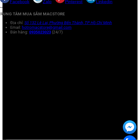
Facebook
Zalo
Pinterest
Linkedin
TRUNG TÂM MUA SẮM MACSTORE
Địa chỉ:
Số 132 Lê Lai, Phường Bến Thành, TP Hồ Chí Minh
Email:
hotromacstore@gmail.com
Bán hàng:
0935023023
(24/7)