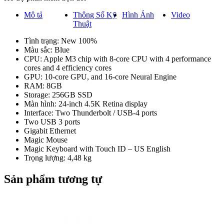
SSD
quantity
Mô tả
Thông Số Kỹ
Hình Ảnh
Video
Thuật
Tình trạng: New 100%
Màu sắc: Blue
CPU: Apple M3 chip with 8‑core CPU with 4 performance
cores and 4 efficiency cores
GPU: 10‑core GPU, and 16‑core Neural Engine
RAM: 8GB
Storage: 256GB SSD
Màn hình: 24-inch 4.5K Retina display
Interface: Two Thunderbolt / USB-4 ports
Two USB 3 ports
Gigabit Ethernet
Magic Mouse
Magic Keyboard with Touch ID – US English
Trọng lượng: 4,48 kg
Sản phẩm tương tự