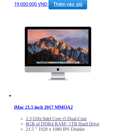
Magic Keyboard & Magic Mouse 2 Included
19.000.000
VND
Thêm vào giỏ
macOS Sierra
Tình trạng: mới 99%
iMac 21.5 inch 2017 MMQA2
2.3 GHz Intel Core i5 Dual-Core
8GB of DDR4 RAM | 1TB Hard Drive
21.5 ” 1920 x 1080 IPS Display