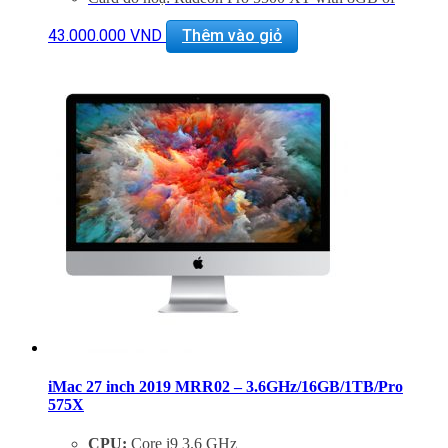
GDDR6 memory
Màn hình: 27 inch Retina 5K display display (5120 x
43.000.000
VND
Thêm vào giỏ
2880), 500 nits,
True Tone with Nano-texture glass
Kết nối: 4x USB 3.0, 2 Thunderbolt 3, LAN, 1x
SDXC card, Jack 3.5mm
Phụ Kiện: Body, Dây nguồn, Keyboard 2, Mouse 2
iMac 27 inch 2019 MRR02 – 3.6GHz/16GB/1TB/Pro
575X
CPU:
Core i9 3.6 GHz