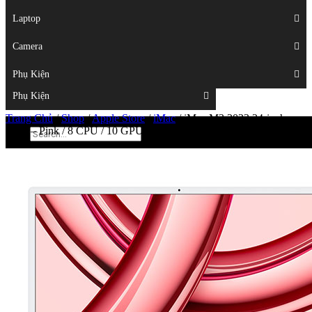
Displays
Laptop
Laptop
Camera
Camera
Phụ Kiện
Top
Phụ Kiện
Trang Chủ
/
Shop
/
Apple Store
/
iMac
/
iMac M3 2023 24-inch
4.5K – Pink / 8 CPU / 10 GPU / 8GB / 512GB SSD