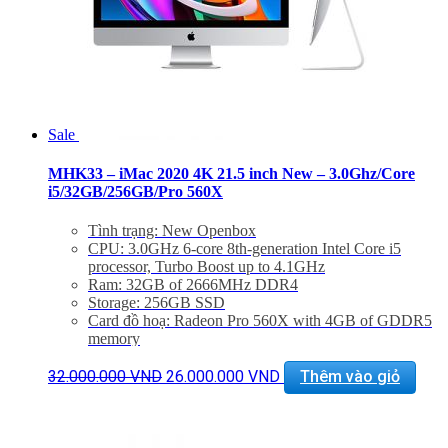
Sale
MHK33 – iMac 2020 4K 21.5 inch New – 3.0Ghz/Core
i5/32GB/256GB/Pro 560X
Tình trạng: New Openbox
CPU: 3.0GHz 6-core 8th-generation Intel Core i5
processor, Turbo Boost up to 4.1GHz
Ram: 32GB of 2666MHz DDR4
Storage: 256GB SSD
Card đồ hoạ: Radeon Pro 560X with 4GB of GDDR5
memory
Màn hình: 21.5 inch Retina 4K display display (4096 x
Giá
Giá
2304), 500 nits
32.000.000
VND
26.000.000
VND
Thêm vào giỏ
gốc
hiện
Kết nối: 4x USB 3.0, 2 Thunderbolt 3, LAN, 1x
là:
tại
SDXC card, Jack 3.5mm
32.000.000 VND.
là:
Phụ Kiện: Body, Dây nguồn, Keyboard 2, Mouse 2
26.000.000 VND.