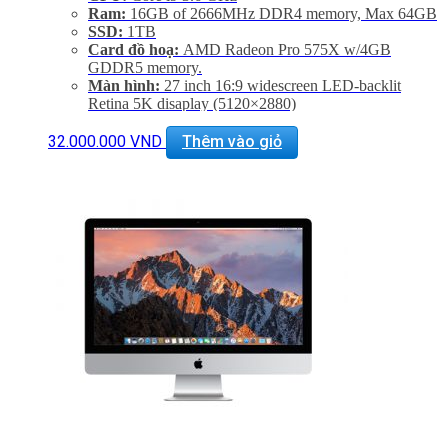
Ram:
16GB of 2666MHz DDR4 memory, Max 64GB
SSD:
1TB
Card đồ hoạ:
AMD Radeon Pro 575X w/4GB
GDDR5 memory.
Màn hình:
27 inch 16:9 widescreen LED-backlit
Retina 5K disaplay (5120×2880)
Kết nối:
1 SDXC SD Card, 4 USB 3.0, 2
Thunderbolt 3, GigaEthernet (LAN)
32.000.000
VND
Thêm vào giỏ
Tình trạng:
Mới 99%
Phụ Kiện:
Body, Dây nguồn, Keyboard 2, Mouse 2