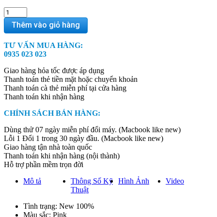
iMac
M3
Thêm vào giỏ hàng
2023
24-
TƯ VẤN MUA HÀNG:
inch
0935 023 023
4.5K
–
Giao hàng hỏa tốc được áp dụng
Pink
Thanh toán thẻ tiền mặt hoặc chuyển khoản
/
Thanh toán cà thẻ miễn phí tại cửa hàng
8
Thanh toán khi nhận hàng
CPU
/
CHÍNH SÁCH BÁN HÀNG:
10
GPU
Dùng thử 07 ngày miễn phí đổi máy. (Macbook like new)
/
Lỗi 1 Đổi 1 trong 30 ngày đầu. (Macbook like new)
8GB
Giao hàng tận nhà toàn quốc
/
Thanh toán khi nhận hàng (nội thành)
512GB
Hỗ trợ phần mềm trọn đời
SSD
quantity
Mô tả
Thông Số Kỹ
Hình Ảnh
Video
Thuật
Tình trạng: New 100%
Màu sắc: Pink