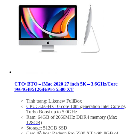
CTO/ BTO – iMac 2020 27 inch 5K – 3.6GHz/Core
i9/64GB/512GB/Pro 5500 XT
Tình trạng: Likenew FullBox
CPU: 3.6GHz 10-core 10th-generation Intel Core i9,
Turbo Boost up to 5.0GHz
Ram: 64GB of 2666MHz DDR4 memory (Max
128GB)
Storage: 512GB SSD
Card đồ hoạ: Radeon Pro 5500 XT with 8GB of