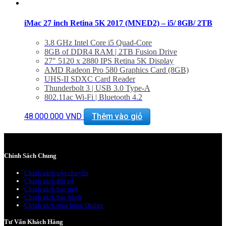
iMac 27 inch Retina 5K 2017 (MNED2) – i5/ 8GB/ 2TB
3.8 GHz Intel Core i5 Quad-Core
8GB of DDR4 RAM | 2TB Fusion Drive
27″ 5120 x 2880 IPS Retina 5K Display
AMD Radeon Pro 580 Graphics Card (8GB)
UHS-II SDXC Card Reader
Thunderbolt 3 | USB 3.0 Type-A
802.11ac Wi-Fi | Bluetooth 4.2
1 x Gigabit Ethernet Port
Magic Keyboard & Magic Mouse 2 Included
48.000.000
VND
Thêm vào giỏ
macOS Sierra
Chính Sách Chung
Chính sách vận chuyển
Chính sách đổi trả
Chính sách bảo mật
Chính sách bảo hành
Chính sách mua hàng Online
Tư Vấn Khách Hàng