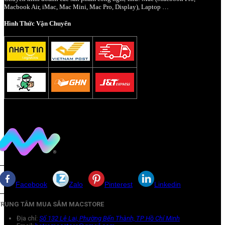
Macbook Air, iMac, Mac Mini, Mac Pro, Display), Laptop …
Hình Thức Vận Chuyển
Facebook
Zalo
Pinterest
Linkedin
TRUNG TÂM MUA SẮM MACSTORE
Địa chỉ:
Số 132 Lê Lai, Phường Bến Thành, TP Hồ Chí Minh