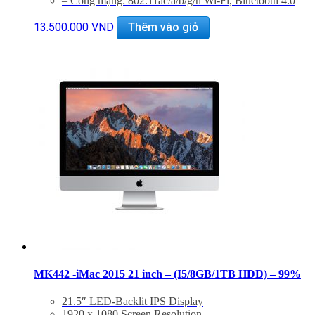
– Cổng mạng: 802.11ac/a/b/g/n Wi-Fi, Bluetooth 4.0
– Khe cắm: Thunderbolt, USB 3.0, SDXC Card
Reader
13.500.000
VND
Thêm vào giỏ
– Thiết bị nghe nhìn: 720p FaceTime HD Camera,
Dual Mics
– Hệ điều hành: Includes Mac OS X 10.9 or OS X
10.8
Tình trạng
: mới 99%
Bảo hành 6 tháng. Bao test 1 tuần.
Hổ trợ kỹ thuật và vệ sinh máy suốt đời.
MK442 -iMac 2015 21 inch – (I5/8GB/1TB HDD) – 99%
21.5″ LED-Backlit IPS Display
1920 x 1080 Screen Resolution