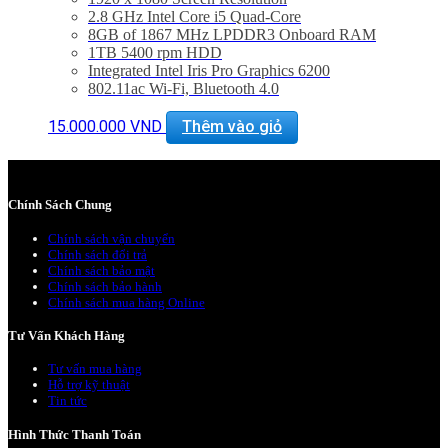
2.8 GHz Intel Core i5 Quad-Core
8GB of 1867 MHz LPDDR3 Onboard RAM
1TB 5400 rpm HDD
Integrated Intel Iris Pro Graphics 6200
802.11ac Wi-Fi, Bluetooth 4.0
Thunderbolt 2 + USB 3.0
Mac OS X El Capitan or macOS Sierra
15.000.000
VND
Thêm vào giỏ
Tình trạng
: mới 99%
Bảo hành 6 tháng. Bao test 1 tuần.
Hổ trợ kỹ thuật và vệ sinh máy suốt đời.
Chính Sách Chung
Chính sách vận chuyển
Chính sách đổi trả
Chính sách bảo mật
Chính sách bảo hành
Chính sách mua hàng Online
Tư Vấn Khách Hàng
Tư vấn mua hàng
Hỗ trợ kỹ thuật
Tin tức
Hình Thức Thanh Toán