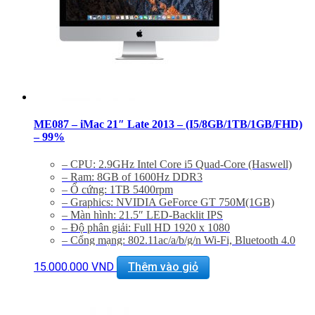
ME087 – iMac 21″ Late 2013 – (I5/8GB/1TB/1GB/FHD)
– 99%
– CPU: 2.9GHz Intel Core i5 Quad-Core (Haswell)
– Ram: 8GB of 1600Hz DDR3
– Ổ cứng: 1TB 5400rpm
– Graphics: NVIDIA GeForce GT 750M(1GB)
– Màn hình: 21.5″ LED-Backlit IPS
– Độ phân giải: Full HD 1920 x 1080
– Cổng mạng: 802.11ac/a/b/g/n Wi-Fi, Bluetooth 4.0
– Khe cắm: Thunderbolt, USB 3.0, SDXC Card
Reader
15.000.000
VND
Thêm vào giỏ
– Thiết bị nghe nhìn: 720p FaceTime HD
– Hệ điều hành: Includes Mac OS X 10.9 or OS X
10.8