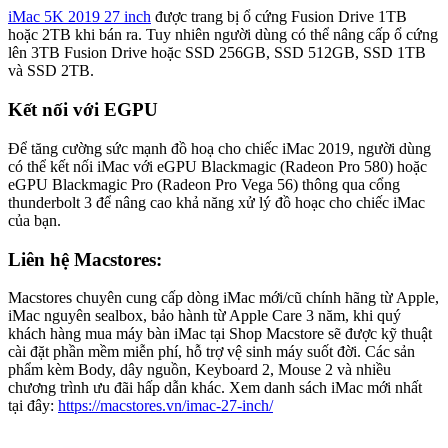
iMac 5K 2019 27 inch
được trang bị ổ cứng Fusion Drive 1TB
hoặc 2TB khi bán ra. Tuy nhiên người dùng có thể nâng cấp ổ cứng
lên 3TB Fusion Drive hoặc SSD 256GB, SSD 512GB, SSD 1TB
và SSD 2TB.
Kết nối với EGPU
Để tăng cường sức mạnh đồ hoạ cho chiếc iMac 2019, người dùng
có thể kết nối iMac với eGPU Blackmagic (Radeon Pro 580) hoặc
eGPU Blackmagic Pro (Radeon Pro Vega 56) thông qua cổng
thunderbolt 3 để nâng cao khả năng xử lý đồ hoạc cho chiếc iMac
của bạn.
Liên hệ Macstores:
Macstores chuyên cung cấp dòng iMac mới/cũ chính hãng từ Apple,
iMac nguyên sealbox, bảo hành từ Apple Care 3 năm, khi quý
khách hàng mua máy bàn iMac tại Shop Macstore sẽ được kỹ thuật
cài đặt phần mềm miễn phí, hỗ trợ vệ sinh máy suốt đời. Các sản
phẩm kèm Body, dây nguồn, Keyboard 2, Mouse 2 và nhiều
chương trình ưu đãi hấp dẫn khác. Xem danh sách iMac mới nhất
tại đây:
https://macstores.vn/imac-27-inch/