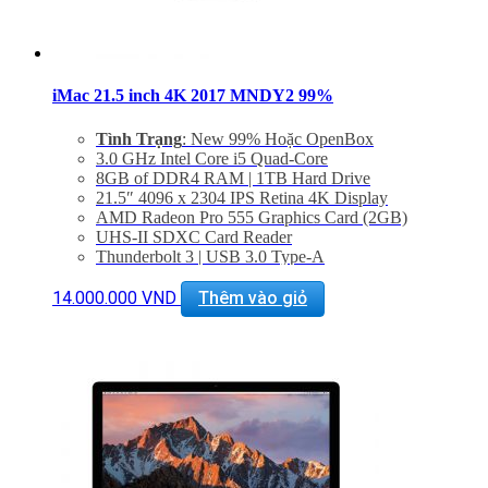
iMac 21.5 inch 4K 2017 MNDY2 99%
Tình Trạng
: New 99% Hoặc OpenBox
3.0 GHz Intel Core i5 Quad-Core
8GB of DDR4 RAM | 1TB Hard Drive
21.5″ 4096 x 2304 IPS Retina 4K Display
AMD Radeon Pro 555 Graphics Card (2GB)
UHS-II SDXC Card Reader
Thunderbolt 3 | USB 3.0 Type-A
802.11ac Wi-Fi | Bluetooth 4.2
1 x Gigabit Ethernet Port
14.000.000
VND
Thêm vào giỏ
Bảo hành 6 tháng. Bao test 1 tuần.
Hổ trợ kỹ thuật và vệ sinh máy suốt đời.