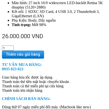
Màn hình: 27 inch 16:9 widescreen LED-backlit Retina 5K
disaplay (5120×2880)
Kết nối: 1 SDXC SD Card, 4 USB 3.0, 2 Thunderbolt 3,
GigaEthernet (LAN)
Phụ Kiện: Body, Dây nguồn
Tình trạng:
Mới 98%
26.000.000
VND
iMac
27
Thêm vào giỏ hàng
inch
2019
TƯ VẤN MUA HÀNG:
MRQY2
0935 023 023
-
3.0Ghz/8GB/1TB/Pro
Giao hàng hỏa tốc được áp dụng
570X
Thanh toán thẻ tiền mặt hoặc chuyển khoản
quantity
Thanh toán cà thẻ miễn phí tại cửa hàng
Thanh toán khi nhận hàng
CHÍNH SÁCH BÁN HÀNG:
Dùng thử 07 ngày miễn phí đổi máy. (Macbook like new)