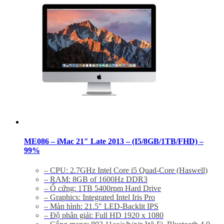
Tình trạng
: mới 99%
Bảo hành 6 tháng. Bao test 1 tuần.
Hổ trợ kỹ thuật và vệ sinh máy suốt đời.
ME086 – iMac 21″ Late 2013 – (I5/8GB/1TB/FHD) –
99%
– CPU: 2.7GHz Intel Core i5 Quad-Core (Haswell)
– RAM: 8GB of 1600Hz DDR3
– Ổ cứng: 1TB 5400rpm Hard Drive
– Graphics: Integrated Intel Iris Pro
– Màn hình: 21.5″ LED-Backlit IPS
– Độ phân giải: Full HD 1920 x 1080