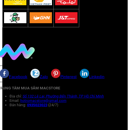
Facebook
Zalo
Pinterest
Linkedin
TRUNG TÂM MUA SẮM MACSTORE
Địa chỉ:
Số 132 Lê Lai, Phường Bến Thành, TP Hồ Chí Minh
Email:
hotromacstore@gmail.com
Bán hàng:
0935023023
(24/7)