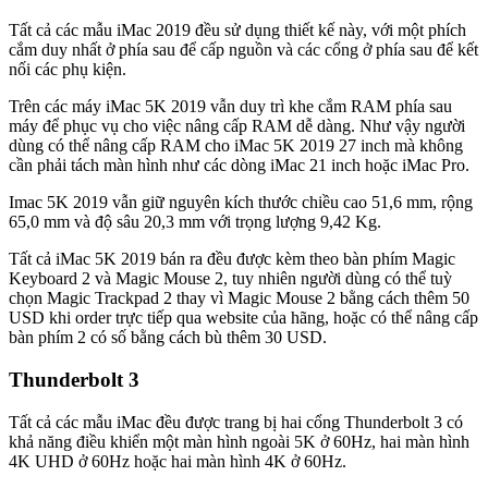
Tất cả các mẫu iMac 2019 đều sử dụng thiết kế này, với một phích
cắm duy nhất ở phía sau để cấp nguồn và các cổng ở phía sau để kết
nối các phụ kiện.
Trên các máy iMac 5K 2019 vẫn duy trì khe cắm RAM phía sau
máy để phục vụ cho việc nâng cấp RAM dễ dàng. Như vậy người
dùng có thể nâng cấp RAM cho iMac 5K 2019 27 inch mà không
cần phải tách màn hình như các dòng iMac 21 inch hoặc iMac Pro.
Imac 5K 2019 vẫn giữ nguyên kích thước chiều cao 51,6 mm, rộng
65,0 mm và độ sâu 20,3 mm với trọng lượng 9,42 Kg.
Tất cả iMac 5K 2019 bán ra đều được kèm theo bàn phím Magic
Keyboard 2 và Magic Mouse 2, tuy nhiên người dùng có thể tuỳ
chọn Magic Trackpad 2 thay vì Magic Mouse 2 bằng cách thêm 50
USD khi order trực tiếp qua website của hãng, hoặc có thể nâng cấp
bàn phím 2 có số bằng cách bù thêm 30 USD.
Thunderbolt 3
Tất cả các mẫu iMac đều được trang bị hai cổng Thunderbolt 3 có
khả năng điều khiển một màn hình ngoài 5K ở 60Hz, hai màn hình
4K UHD ở 60Hz hoặc hai màn hình 4K ở 60Hz.