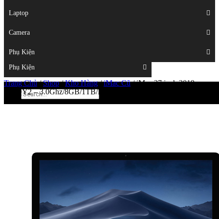
Displays
Laptop
Laptop
Camera
Camera
Phụ Kiện
Top
Phụ Kiện
Trang Chủ
/
Shop
/
Kho Hàng
/
iMac Cũ
/
iMac 27 inch 2019
MRQY2 – 3.0Ghz/8GB/1TB/Pro 570X