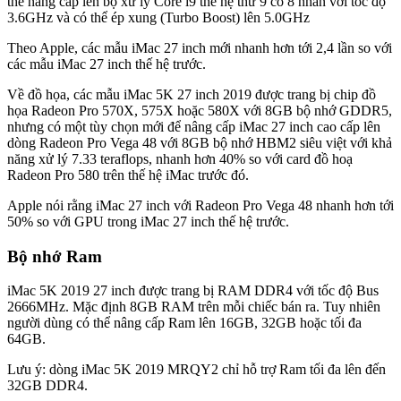
thể nâng cấp lên bộ xử lý Core i9 thế hệ thứ 9 có 8 nhân với tốc độ
3.6GHz và có thể ép xung (Turbo Boost) lên 5.0GHz
Theo Apple, các mẫu iMac 27 inch mới nhanh hơn tới 2,4 lần so với
các mẫu iMac 27 inch thế hệ trước.
Về đồ họa, các mẫu iMac 5K 27 inch 2019 được trang bị chip đồ
họa Radeon Pro 570X, 575X hoặc 580X với 8GB bộ nhớ GDDR5,
nhưng có một tùy chọn mới để nâng cấp iMac 27 inch cao cấp lên
dòng Radeon Pro Vega 48 với 8GB bộ nhớ HBM2 siêu việt với khả
năng xử lý 7.33 teraflops, nhanh hơn 40% so với card đồ hoạ
Radeon Pro 580 trên thế hệ iMac trước đó.
Apple nói rằng iMac 27 inch với Radeon Pro Vega 48 nhanh hơn tới
50% so với GPU trong iMac 27 inch thế hệ trước.
Bộ nhớ Ram
iMac 5K 2019 27 inch được trang bị RAM DDR4 với tốc độ Bus
2666MHz. Mặc định 8GB RAM trên mỗi chiếc bán ra. Tuy nhiên
người dùng có thể nâng cấp Ram lên 16GB, 32GB hoặc tối đa
64GB.
Lưu ý: dòng iMac 5K 2019 MRQY2 chỉ hỗ trợ Ram tối đa lên đến
32GB DDR4.