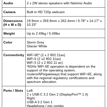
Audio
2 x 2W stereo speakers with Nahimic Audio
Camera
Built in HD 720p webcam
Dimensions
19.9mm x 359.9mm x 262.4mm / 0.78″ x 14.17″ x
(H x W x D)
10.33″
Weight
Up to 2.49kg / 5.49lbs
Color
Storm Grey
Glacier White
Connectivity
WiFi 6E* (2 x 2 802.11ax)
WiFi 6 (2 x2 802.11ax)
WiFi 5 (2 x 2 802.11 ac)
*6GHz WiFi 6E operation is dependent on the
support of the operating system,
routers/APs/gateways that support WiFi 6E, along
with the regional regulatory certifications and
spectrum allocation.
Ports / Slots
Left:
2 x USB-C 3.2 Gen 2 (DisplayPort™ 1.4)
Right:
USB-A 3.2 Gen 1
Headphone / mic combo