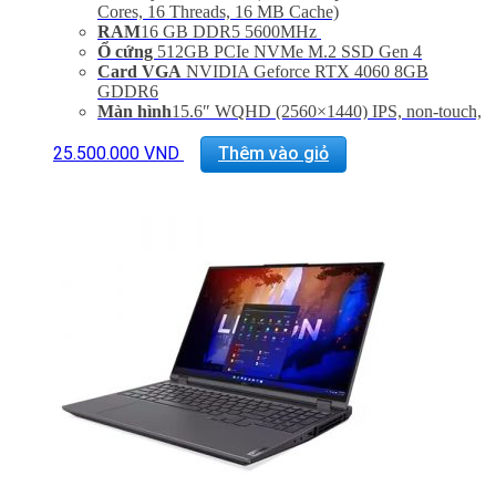
Cores, 16 Threads, 16 MB Cache)
RAM
16 GB DDR5 5600MHz
Ổ cứng
512GB PCIe NVMe M.2 SSD Gen 4
Card VGA
NVIDIA Geforce RTX 4060 8GB
GDDR6
Màn hình
15.6″ WQHD (2560×1440) IPS, non-touch,
16:10, 300nits, 165Hz, 100% sRGB, Dolby Vision,
AMD FreeSync Premium, NVidia G-Sync, DC
25.500.000
VND
Thêm vào giỏ
dimmer
Trọng lượng
2.3 kg
Pin
4cell, 80whr, Super Rapid Charge