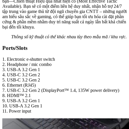
bạn—Chiến thuật Hiệu quả nhất hiện có (Most Effective Tactic
Available). Bạn sẽ có một điểm liên hệ duy nhất, nhận hỗ trợ 24/7
tập trung vào game thủ từ đội ngũ chuyên gia CNTT – những người
am hiểu sâu sắc về gaming, có thể giúp bạn tối ưu hóa cài đặt phần
cứng & phần mềm nhằm duy trì năng suất cả ngày lẫn bất khả chiến
bại đến tối khuya.
Thông số kỹ thuật có thể khác nhau tùy theo mẫu mã / khu vực.
Ports/Slots
1. Electronic e-shutter switch
2. Headphone / mic combo
3. USB-A 3.2 Gen 1
4. USB-C 3.2 Gen 2
5. USB-C 3.2 Gen 2
6. Ethernet (RJ45)
7. USB-C 3.2 Gen 2 (DisplayPort™ 1.4, 135W power delivery)
8. HDMI™ 2.1
9. USB-A 3.2 Gen 1
10. USB-A 3.2 Gen 1
11. Power input