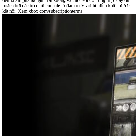
đến khám phá bất tận. Tải xuống và chơi với độ trung thực đầy đủ
hoặc chơi các trò chơi console từ đám mây với bộ điều khiển được
kết nối. Xem xbox.com/subscriptionterms