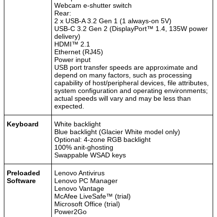
Webcam e-shutter switch
Rear:
2 x USB-A 3.2 Gen 1 (1 always-on 5V)
USB-C 3.2 Gen 2 (DisplayPort™ 1.4, 135W power
delivery)
HDMI™ 2.1
Ethernet (RJ45)
Power input
USB port transfer speeds are approximate and
depend on many factors, such as processing
capability of host/peripheral devices, file attributes,
system configuration and operating environments;
actual speeds will vary and may be less than
expected.
Keyboard
White backlight
Blue backlight (Glacier White model only)
Optional: 4-zone RGB backlight
100% anit-ghosting
Swappable WSAD keys
Preloaded
Lenovo Antivirus
Software
Lenovo PC Manager
Lenovo Vantage
McAfee LiveSafe™ (trial)
Microsoft Office (trial)
Power2Go