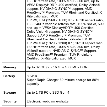
165Hz refresh rate, 100% sRGB, 500 nits, up to
VESA DisplayHDR™ 400 certified, Dolby Vision®
support, NVIDIA® G-SYNC™ support, AMD
FreeSync™ Premium, TÜV Rheinland Certified, X-
Rite calibrated, MUX
16″ WQXGA (2560 x 1600) IPS, 16:10 aspect ratio,
165–240Hz variable refresh rate, 100% sRGB, 500
nits, up to VESA DisplayHDR™ 400 Certified,
Dolby Vision® support, NVIDIA® G-SYNC™
Support, AMD FreeSync™ Premium, TÜV
Rheinland Certified, X-Rite calibrated, MUX
16″ WUXGA (1920 x 1200) IPS; 16:10 aspect ratio,
165Hz refresh rate, 100% sRGB, 300 nits, Dolby
Vision® support, NVIDIA® G-SYNC™ Support,
AMD FreeSync™ Premium, TÜV Rheinland
Certified, X-Rite calibrated, MUX
Memory
Up to 32 GB (2 x 16 GB) 4800MHz DDR5
Battery
80WHr
Super Rapid Charge: 30 minute charge for 80%
capacity
Storage
Up to 1 TB PCIe SSD Gen 4
Security
Electronic webcam e-shutter