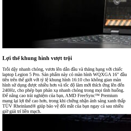
Lợi thế khung hình vượt trội
Trỗi dậy nhanh chóng, vươn lên dẫn đầu và thăng hạng với chiếc
laptop Legion 5 Pro. Sản phẩm này có màn hình WQXGA 16″ đầu
tiên trên thế giới với tỷ lệ khung hình 16:10 cho không gian màn
hình sử dụng được nhiều hơn và tốc độ làm mới thích ứng lên đến
240Hz, cho phép bạn phản xạ nhanh chóng trong mọi tình huống.
Để nâng cao trải nghiệm của bạn, AMD FreeSync™ Premium
mang lại lợi thế cao hơn, trong khi chứng nhận ánh sáng xanh thấp
TÜV Rheinland® giúp bảo vệ đôi mắt của bạn ngay cả sau nhiều
giờ giải trí liền mạch.