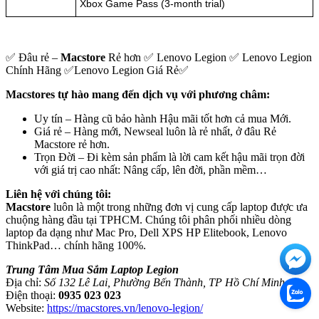
Xbox Game Pass (3-month trial)
✅ Đâu rẻ –
Macstore
Rẻ hơn ✅ Lenovo Legion ✅ Lenovo Legion
Chính Hãng ✅Lenovo Legion Giá Rẻ✅
Macstores tự hào mang đến dịch vụ với phương châm:
Uy tín – Hàng cũ bảo hành Hậu mãi tốt hơn cả mua Mới.
Giá rẻ – Hàng mới, Newseal luôn là rẻ nhất, ở đâu Rẻ
Macstore rẻ hơn.
Trọn Đời – Đi kèm sản phẩm là lời cam kết hậu mãi trọn đời
với giá trị cao nhất: Nâng cấp, lên đời, phần mềm…
Liên hệ với chúng tôi:
Macstore
luôn là một trong những đơn vị cung cấp laptop được ưa
chuộng hàng đầu tại TPHCM. Chúng tôi phân phối nhiều dòng
laptop đa dạng như Mac Pro, Dell XPS HP Elitebook, Lenovo
ThinkPad… chính hãng 100%.
Trung Tâm Mua Sắm Laptop Legion
Địa chỉ:
Số 132 Lê Lai, Phường Bến Thành, TP Hồ Chí Minh.
Điện thoại:
0935 023 023
Website:
https://macstores.vn/lenovo-legion/