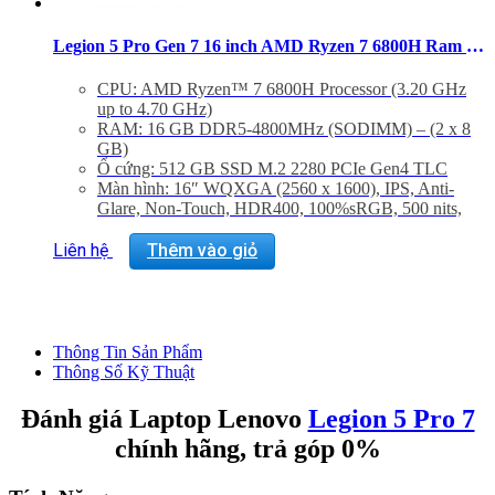
Legion 5 Pro Gen 7 16 inch AMD Ryzen 7 6800H Ram 16GB SSD 512GB RTX 3050 Windows 11
CPU: AMD Ryzen™ 7 6800H Processor (3.20 GHz
up to 4.70 GHz)
RAM: 16 GB DDR5-4800MHz (SODIMM) – (2 x 8
GB)
Ổ cứng: 512 GB SSD M.2 2280 PCIe Gen4 TLC
Màn hình: 16″ WQXGA (2560 x 1600), IPS, Anti-
Glare, Non-Touch, HDR400, 100%sRGB, 500 nits,
165Hz, LED Backlight, Narrow Bezel, Low Blue
Light
Liên hệ
Thêm vào giỏ
Graphic Card: NVIDIA® GeForce RTX™ 3050 Ti
Laptop GPU 4GB GDDR6
Hệ điều hành: Windows 11 Home 64
Trọng lượng: 2.49 Kg
Thông Tin Sản Phẩm
Thông Số Kỹ Thuật
Đánh giá Laptop Lenovo
Legion 5 Pro 7
chính hãng, trả góp 0%