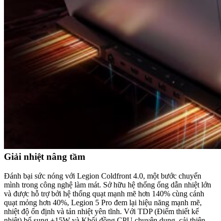
Giải nhiệt nâng tầm
Đánh bại sức nóng với Legion Coldfront 4.0, một bước chuyển
mình trong công nghệ làm mát. Sở hữu hệ thống ống dẫn nhiệt lớn
và được hỗ trợ bởi hệ thống quạt mạnh mẽ hơn 140% cùng cánh
quạt mỏng hơn 40%, Legion 5 Pro đem lại hiệu năng mạnh mẽ,
nhiệt độ ổn định và tản nhiệt yên tĩnh. Với TDP (Điểm thiết kế
nhiệt) bổ sung +15W và Khối đồng CPU chuyên dụng, cải thiện