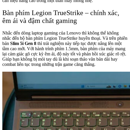
cần hiệu năng cao trong một thân máy mỏng nhẹ.
Bàn phím Legion TrueStrike – chính xác,
êm ái và đậm chất gaming
Nhắc đến dòng laptop gaming của Lenovo thì không thể không
nhắc đến bộ bàn phím
Legion TrueStrike
huyền thoại. Và trên phiên
bản
Slim 5i Gen 8
thì trải nghiệm này tiếp tục được nâng lên một
tầm cao mới. Với hành trình phím 1.5mm, bàn phím của máy mang
lại cảm giác gõ cực kỳ êm ái, độ nảy tốt và phản hồi xúc giác rõ rệt.
Giúp bạn không bị mỏi tay dù là khi soạn thảo văn bản dài hay
combat liên tục trong những trận game căng thẳng.