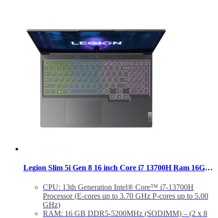
Legion Slim 5i Gen 8 16 inch Core i7 13700H Ram 16GB SSD 1TB RTX 4060 Windows 11
CPU: 13th Generation Intel® Core™ i7-13700H
Processor (E-cores up to 3.70 GHz P-cores up to 5.00
GHz)
RAM: 16 GB DDR5-5200MHz (SODIMM) – (2 x 8