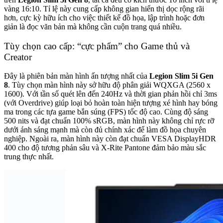
vàng 16:10. Tỉ lệ này cung cấp không gian hiển thị dọc rộng rãi
hơn, cực kỳ hữu ích cho việc thiết kế đồ họa, lập trình hoặc đơn
giản là đọc văn bản mà không cần cuộn trang quá nhiều.
Tùy chọn cao cấp: “cực phẩm” cho Game thủ và
Creator
Đây là phiên bản màn hình ấn tượng nhất của
Legion Slim 5i Gen
8
. Tùy chọn màn hình này sở hữu độ phân giải WQXGA (2560 x
1600). Với tần số quét lên đến 240Hz và thời gian phản hồi chỉ 3ms
(với Overdrive) giúp loại bỏ hoàn toàn hiện tượng xé hình hay bóng
ma trong các tựa game bắn súng (FPS) tốc độ cao. Cùng độ sáng
500 nits và đạt chuẩn 100% sRGB, màn hình này không chỉ rực rỡ
dưới ánh sáng mạnh mà còn đủ chính xác để làm đồ họa chuyên
nghiệp.
Ngoài ra, màn hình này còn đạt chuẩn VESA DisplayHDR
400 cho độ tương phản sâu và X-Rite Pantone đảm bảo màu sắc
trung thực nhất.