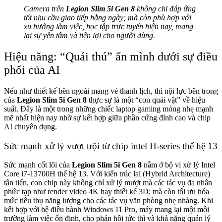
Camera trên
Legion Slim 5i Gen 8
không chỉ đáp ứng
tốt nhu cầu giao tiếp hằng ngày; mà còn phù hợp với
xu hướng làm việc, học tập trực tuyến hiện nay, mang
lại sự yên tâm và tiện lợi cho người dùng.
Hiệu năng: “Quái thú” ẩn mình dưới sự điều
phối của AI
Nếu như thiết kế bên ngoài mang vẻ thanh lịch, thì nội lực bên trong
của
Legion Slim 5i Gen 8
thực sự là một “con quái vật” về hiệu
suất. Đây là một trong những chiếc laptop gaming mỏng nhẹ mạnh
mẽ nhất hiện nay nhờ sự kết hợp giữa phần cứng đỉnh cao và chip
AI chuyên dụng.
Sức mạnh xử lý vượt trội từ chip intel H-series thế hệ 13
Sức mạnh cốt lõi của
Legion Slim 5i Gen 8
nằm ở bộ vi xử lý Intel
Core i7-13700H thế hệ 13. Với kiến trúc lai (Hybrid Architecture)
tân tiến, con chip này không chỉ xử lý mượt mà các tác vụ đa nhân
phức tạp như render video 4K hay thiết kế 3D; mà còn tối ưu hóa
mức tiêu thụ năng lượng cho các tác vụ văn phòng nhẹ nhàng. Khi
kết hợp với hệ điều hành Windows 11 Pro, máy mang lại một môi
trường làm việc ổn định, cho phản hồi tức thì và khả năng quản lý