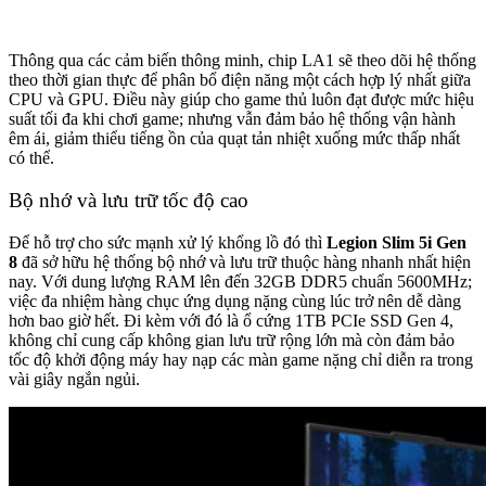
Thông qua các cảm biến thông minh, chip LA1 sẽ theo dõi hệ thống
theo thời gian thực để phân bổ điện năng một cách hợp lý nhất giữa
CPU và GPU. Điều này giúp cho game thủ luôn đạt được mức hiệu
suất tối đa khi chơi game; nhưng vẫn đảm bảo hệ thống vận hành
êm ái, giảm thiểu tiếng ồn của quạt tản nhiệt xuống mức thấp nhất
có thể.
Bộ nhớ và lưu trữ tốc độ cao
Để hỗ trợ cho sức mạnh xử lý khổng lồ đó thì
Legion Slim 5i Gen
8
đã sở hữu hệ thống bộ nhớ và lưu trữ thuộc hàng nhanh nhất hiện
nay. Với dung lượng RAM lên đến 32GB DDR5 chuẩn 5600MHz;
việc đa nhiệm hàng chục ứng dụng nặng cùng lúc trở nên dễ dàng
hơn bao giờ hết. Đi kèm với đó là ổ cứng 1TB PCIe SSD Gen 4,
không chỉ cung cấp không gian lưu trữ rộng lớn mà còn đảm bảo
tốc độ khởi động máy hay nạp các màn game nặng chỉ diễn ra trong
vài giây ngắn ngủi.