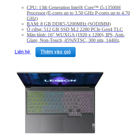
CPU: 13th Generation Intel® Core™ i5-13500H
Processor (E-cores up to 3.50 GHz P-cores up to 4.70
GHz)
RAM: 8 GB DDR5-5200MHz (SODIMM)
Ổ cứng: 512 GB SSD M.2 2280 PCIe Gen4 TLC
Màn hình: 16″ WUXGA (1920 x 1200), IPS, Anti-
Glare, Non-Touch, 45%NTSC, 300 nits, 144Hz,
Narrow Bezel
Graphic Card: NVIDIA® GeForce RTX™ 4050
Liên hệ
Thêm vào giỏ
Laptop GPU 6GB GDDR6
Hệ điều hành: Windows 11 Home 64
Trọng lượng: 2.3 Kg