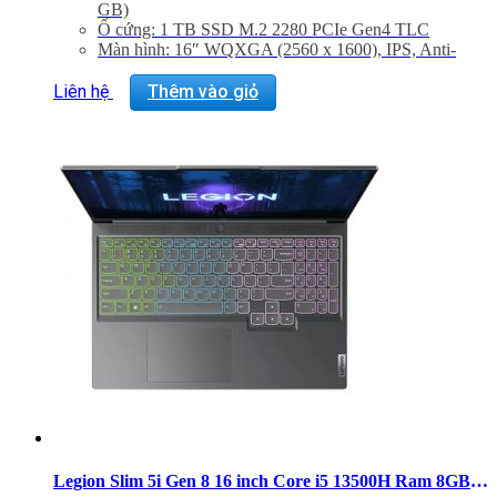
GB)
Ổ cứng: 1 TB SSD M.2 2280 PCIe Gen4 TLC
Màn hình: 16″ WQXGA (2560 x 1600), IPS, Anti-
Glare, Non-Touch, 100%sRGB, 350 nits, 165Hz,
Narrow Bezel, Low Blue Light
Liên hệ
Thêm vào giỏ
Graphic Card: NVIDIA® GeForce RTX™ 4060
Laptop GPU 8GB GDDR6
Hệ điều hành: Windows 11 Home 64
Trọng lượng: 2.3 Kg
Legion Slim 5i Gen 8 16 inch Core i5 13500H Ram 8GB SSD 512GB RTX 4050 Windows 11