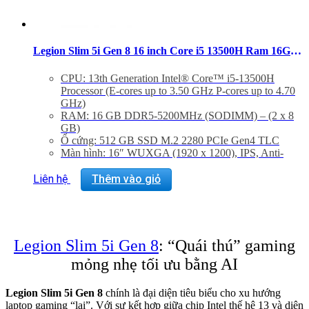
Legion Slim 5i Gen 8 16 inch Core i5 13500H Ram 16GB SSD 512GB RTX 4050 Windows 11
CPU: 13th Generation Intel® Core™ i5-13500H
Processor (E-cores up to 3.50 GHz P-cores up to 4.70
GHz)
RAM: 16 GB DDR5-5200MHz (SODIMM) – (2 x 8
GB)
Ổ cứng: 512 GB SSD M.2 2280 PCIe Gen4 TLC
Màn hình: 16″ WUXGA (1920 x 1200), IPS, Anti-
Glare, Non-Touch, 45%NTSC, 300 nits, 144Hz,
Narrow Bezel
Liên hệ
Thêm vào giỏ
Graphic Card: NVIDIA® GeForce RTX™ 4050
Laptop GPU 6GB GDDR6
Hệ điều hành: Windows 11 Home 64
Trọng lượng: 2.3 Kg
Legion Slim 5i Gen 8
: “Quái thú” gaming
mỏng nhẹ tối ưu bằng AI
Legion Slim 5i Gen 8
chính là đại diện tiêu biểu cho xu hướng
laptop gaming “lai”. Với sự kết hợp giữa chip Intel thế hệ 13 và diện