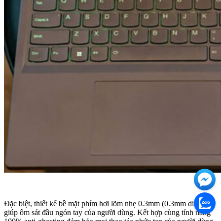
Đặc biệt, thiết kế bề mặt phím hơi lõm nhẹ 0.3mm (0.3mm ditch) sẽ
giúp ôm sát đầu ngón tay của người dùng. Kết hợp cùng tính năng