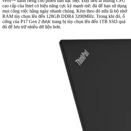
vPro™ dành riêng cho phiên bản đặc biệt. Đây đều là những CPU
cao cấp của Intel có hiệu năng cực kỳ mạnh mẽ; đủ để bạn sử dụng
mọi công việc hằng ngày nhanh chóng. Kèm theo đó nữa là bộ nhớ
RAM tùy chọn lên đến 128GB DDR4 3200MHz. Trong khi đó, ổ
cứng của P17 Gen 2 được trang bị tùy chọn lên đến 1TB SSD quá
đủ để lưu trữ nhiều dữ liệu hơn.