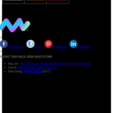
Facebook
Zalo
Pinterest
Linkedin
TRUNG TÂM MUA SẮM MACSTORE
Địa chỉ:
Số 132 Lê Lai, Phường Bến Thành, TP Hồ Chí Minh
Email:
hotromacstore@gmail.com
Bán hàng:
0935023023
(24/7)