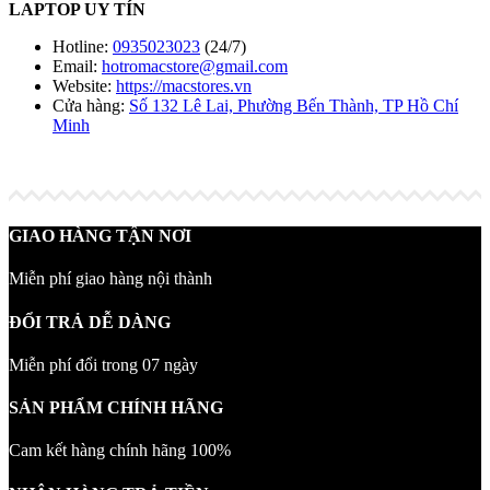
LAPTOP UY TÍN
Hotline:
0935023023
(24/7)
Email:
hotromacstore@gmail.com
Website:
https://macstores.vn
Cửa hàng:
Số 132 Lê Lai, Phường Bến Thành, TP Hồ Chí
Minh
GIAO HÀNG TẬN NƠI
Miễn phí giao hàng nội thành
ĐỔI TRẢ DỄ DÀNG
Miễn phí đổi trong 07 ngày
SẢN PHẨM CHÍNH HÃNG
Cam kết hàng chính hãng 100%