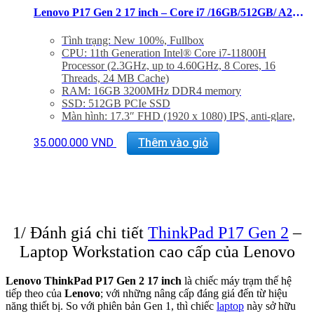
Lenovo P17 Gen 2 17 inch – Core i7 /16GB/512GB/ A2000 FHD
Tình trạng: New 100%, Fullbox
CPU: 11th Generation Intel® Core i7-11800H
Processor (2.3GHz, up to 4.60GHz, 8 Cores, 16
Threads, 24 MB Cache)
RAM: 16GB 3200MHz DDR4 memory
SSD: 512GB PCIe SSD
Màn hình: 17.3″ FHD (1920 x 1080) IPS, anti-glare,
300 nits
Card đồ hoạ: NVIDIA RTX A2000 4GB
35.000.000
VND
Thêm vào giỏ
Hệ điều hành: Windows 10 Pro
Trọng Lượng: 3.67Kg
1/ Đánh giá chi tiết
ThinkPad P17 Gen 2
–
Laptop Workstation cao cấp của Lenovo
Lenovo ThinkPad P17 Gen 2 17 inch
là chiếc máy trạm thế hệ
tiếp theo của
Lenovo
; với những nâng cấp đáng giá đến từ hiệu
năng thiết bị. So với phiên bản Gen 1, thì chiếc
laptop
này sở hữu