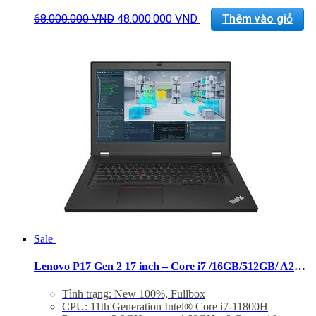
with Dolby Vision™, HDR 400, 500 nits
Giá
Giá
Card đồ hoạ: NVIDIA RTX A3000 6GB
68.000.000
VND
48.000.000
VND
Thêm vào giỏ
gốc
hiện
Hệ điều hành: Windows 10 Pro
là:
tại
Trọng Lượng: 3.67Kg
68.000.000 VND.
là:
48.000.000 VND.
Sale
Lenovo P17 Gen 2 17 inch – Core i7 /16GB/512GB/ A2000 UHD
Tình trạng: New 100%, Fullbox
CPU: 11th Generation Intel® Core i7-11800H