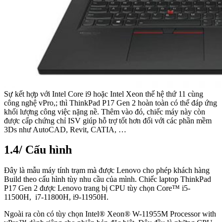
Sự kết hợp với Intel Core i9 hoặc Intel Xeon thế hệ thứ 11 cùng
công nghệ vPro,; thì ThinkPad P17 Gen 2 hoàn toàn có thể đáp ứng
khối lượng công việc nặng nề. Thêm vào đó, chiếc máy này còn
được cấp chứng chỉ ISV giúp hỗ trợ tốt hơn đối với các phần mềm
3Ds như AutoCAD, Revit, CATIA, …
1.4/ Cấu hình
Đây là mẫu máy tính trạm mà được Lenovo cho phép khách hàng
Build theo cấu hình tùy nhu cầu của mình. Chiếc laptop ThinkPad
P17 Gen 2 được Lenovo trang bị CPU tùy chọn Core™ i5-
11500H, i7-11800H, i9-11950H.
Ngoài ra còn có tùy chọn Intel® Xeon® W-11955M Processor with