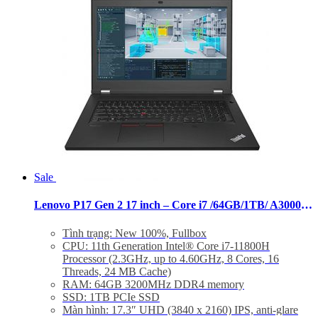
Sale
Lenovo P17 Gen 2 17 inch – Core i7 /64GB/1TB/ A3000 UHD 4K
Tình trạng: New 100%, Fullbox
CPU: 11th Generation Intel® Core i7-11800H
Processor (2.3GHz, up to 4.60GHz, 8 Cores, 16
Threads, 24 MB Cache)
RAM: 64GB 3200MHz DDR4 memory
SSD: 1TB PCIe SSD
Màn hình: 17.3″ UHD (3840 x 2160) IPS, anti-glare