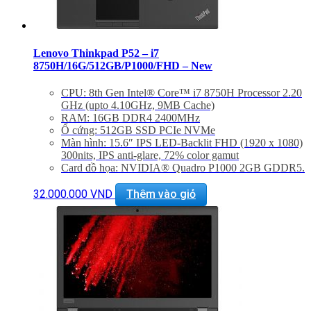
Lenovo Thinkpad P52 – i7
8750H/16G/512GB/P1000/FHD – New
CPU: 8th Gen Intel® Core™ i7 8750H Processor 2.20
GHz (upto 4.10GHz, 9MB Cache)
RAM: 16GB DDR4 2400MHz
Ổ cứng: 512GB SSD PCIe NVMe
Màn hình: 15.6″ IPS LED-Backlit FHD (1920 x 1080)
300nits, IPS anti-glare, 72% color gamut
Card đồ họa: NVIDIA® Quadro P1000 2GB GDDR5.
32.000.000
VND
Thêm vào giỏ