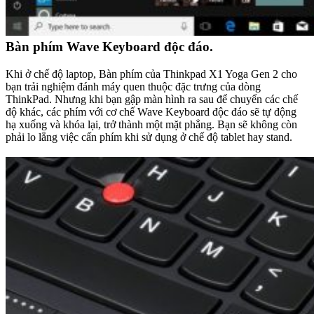
Bàn phím Wave Keyboard độc đáo.
Khi ở chế độ laptop, Bàn phím của Thinkpad X1 Yoga Gen 2 cho
bạn trải nghiệm đánh máy quen thuộc đặc trưng của dòng
ThinkPad. Nhưng khi bạn gập màn hình ra sau để chuyển các chế
độ khác, các phím với cơ chế Wave Keyboard độc đáo sẽ tự động
hạ xuống và khóa lại, trở thành một mặt phẳng. Bạn sẽ không còn
phải lo lắng việc cấn phím khi sử dụng ở chế độ tablet hay stand.