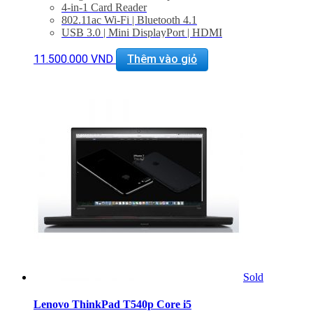
4-in-1 Card Reader
802.11ac Wi-Fi | Bluetooth 4.1
USB 3.0 | Mini DisplayPort | HDMI
Windows 7 Pro + Windows 10 Pro License
Máy Likenew Bảo Hành 6 tháng – BH Lenovo toàn
11.500.000
VND
Thêm vào giỏ
cầu 2019
Hỗ trợ cài đặt phần mềm miễn phí trọn đời
Giảm giá 20% khi mua phụ kiện
Sold
Lenovo ThinkPad T540p Core i5