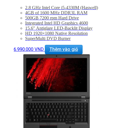
2.8 GHz Intel Core i5-4330M (Haswell)
4GB of 1600 MHz DDR3L RAM
500GB 7200 rpm Hard Drive
Integrated Intel HD Graphics 4600
15.6″ Antiglare LED-Backlit Display
HD 1920×1080 Native Resolution
SuperMulti DVD Burner
802.11b/g/n Wi-Fi, Bluetooth 4.0
Built-in Webcam, Microphone, & Speakers
6.990.000
VND
Thêm vào giỏ
Windows 7 Professional (64-bit)
Bảo hành 6 tháng
Đổi trả 15 ngày
Giao hàng toàn quốc