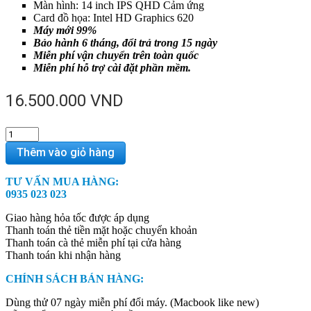
Màn hình: 14 inch IPS QHD Cảm ứng
Card đồ họa: Intel HD Graphics 620
Máy mới 99%
Bảo hành 6 tháng, đổi trả trong 15 ngày
Miễn phí vận chuyển trên toàn quốc
Miễn phí hỗ trợ cài đặt phần mềm.
16.500.000
VND
Lenovo
ThinkPad
Thêm vào giỏ hàng
X1
Yoga
TƯ VẤN MUA HÀNG:
Gen
0935 023 023
2
i7
Giao hàng hỏa tốc được áp dụng
8G
Thanh toán thẻ tiền mặt hoặc chuyển khoản
256GB
Thanh toán cà thẻ miễn phí tại cửa hàng
QHD
Thanh toán khi nhận hàng
quantity
CHÍNH SÁCH BÁN HÀNG:
Dùng thử 07 ngày miễn phí đổi máy. (Macbook like new)