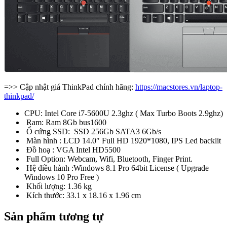
=>> Cập nhật giá ThinkPad chính hãng:
https://macstores.vn/laptop-
thinkpad/
CPU: Intel Core i7-5600U 2.3ghz ( Max Turbo Boots 2.9ghz)
Ram: Ram 8Gb bus1600
Ổ cứng SSD: SSD 256Gb SATA3 6Gb/s
Màn hình : LCD 14.0″ Full HD 1920*1080, IPS Led backlit
Đồ hoạ : VGA Intel HD5500
Full Option: Webcam, Wifi, Bluetooth, Finger Print.
Hệ điều hành :Windows 8.1 Pro 64bit License ( Upgrade
Windows 10 Pro Free )
Khối lượng: 1.36 kg
Kích thước: 33.1 x 18.16 x 1.96 cm
Sản phẩm tương tự