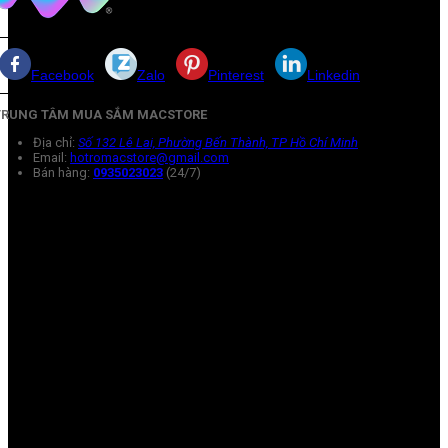
Facebook
Zalo
Pinterest
Linkedin
TRUNG TÂM MUA SẮM MACSTORE
Địa chỉ:
Số 132 Lê Lai, Phường Bến Thành, TP Hồ Chí Minh
Email:
hotromacstore@gmail.com
Bán hàng:
0935023023
(24/7)