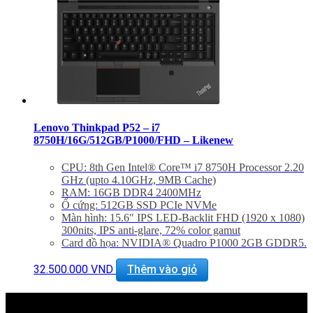
Lenovo Thinkpad P52 – i7
8750H/16G/512GB/P1000/FHD – Likenew
CPU: 8th Gen Intel® Core™ i7 8750H Processor 2.20
GHz (upto 4.10GHz, 9MB Cache)
RAM: 16GB DDR4 2400MHz
Ổ cứng: 512GB SSD PCIe NVMe
Màn hình: 15.6″ IPS LED-Backlit FHD (1920 x 1080)
300nits, IPS anti-glare, 72% color gamut
Card đồ họa: NVIDIA® Quadro P1000 2GB GDDR5.
Máy Likenew Bảo Hành 12 tháng – BH Lenovo toàn
cầu 2021
32.500.000
VND
Thêm vào giỏ
Hỗ trợ cài đặt phần mềm miễn phí trọn đời
Giảm giá 20% khi mua phụ kiện