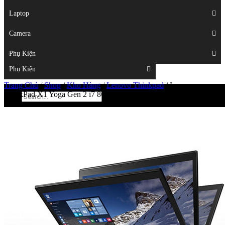
Displays
Laptop
Laptop
Camera
Camera
Phụ Kiện
Top
Phụ Kiện
Trang Chủ
/
Shop
/
Kho Hàng
/
Lenovo Thinkpad
/
Lenovo
ThinkPad X1 Yoga Gen 2 i7 8G 256GB QHD