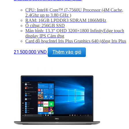
CPU: Intel® Core™ i7-7560U Processor (4M Cache,
2.4Ghz up to 3.80 GHz )
RAM: 16GB LPDDR3 SDRAM 1866MHz
Ổ cứng: 256GB SSD
Màn hình: 13.3″ QHD 3200×1800 InfinityEdge touch
display IPS Cảm ứng
Card đồ họa:Intel Iris Plus Graphics 640 (dòng Iris Plus
cao nhất)
Cổng kết nối: Killer 1535 802.11ac 2×2 WiFi and
21.500.000
VND
Thêm vào giỏ
Bluetooth 4.1,backlist keyboard, Camera, Bluetooth
4.1, USB 3.0,Thunderbolt 3