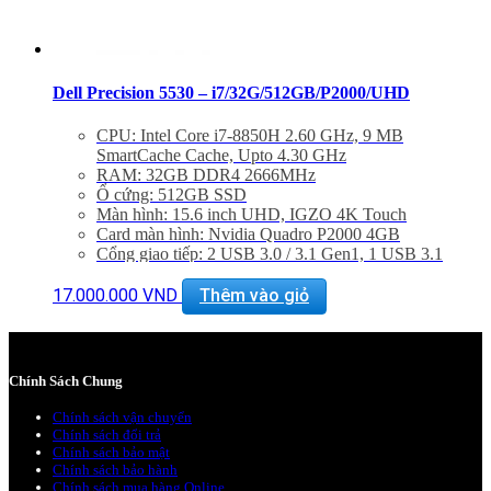
Dell Precision 5530 – i7/32G/512GB/P2000/UHD
CPU: Intel Core i7-8850H 2.60 GHz, 9 MB
SmartCache Cache, Upto 4.30 GHz
RAM: 32GB DDR4 2666MHz
Ổ cứng: 512GB SSD
Màn hình: 15.6 inch UHD, IGZO 4K Touch
Card màn hình: Nvidia Quadro P2000 4GB
Cổng giao tiếp: 2 USB 3.0 / 3.1 Gen1, 1 USB 3.1
Gen2, 1 Thunderbolt 3, 1 HDMI, 1 DisplayPort, 1
Kensington Lock, Jack Headphone 3.5mm, Card
17.000.000
VND
Thêm vào giỏ
Reader: Half-sized SD/SDHC/SDXC Card Reader, 1
Fingerprint Reader, Brightness Sensor
Kích thước: 357 x 235 x 16,8 mm
Trọng lượng: 1.77kg
Chính Sách Chung
Hệ điều hành: Windows 10.
Mới 99% Bảo Hành 12 tháng
Chính sách vận chuyển
Hỗ trợ cài đặt phần mềm miễn phí trọn đời
Chính sách đổi trả
Giảm giá 20% khi mua phụ kiện
Chính sách bảo mật
Chính sách bảo hành
Chính sách mua hàng Online