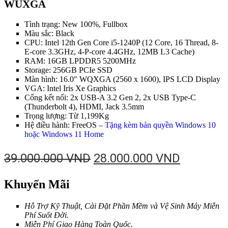
WUXGA
Tình trạng: New 100%, Fullbox
Màu sắc: Black
CPU: Intel 12th Gen Core i5-1240P (12 Core, 16 Thread, 8-
E-core 3.3GHz, 4-P-core 4.4GHz, 12MB L3 Cache)
RAM: 16GB LPDDR5 5200MHz
Storage: 256GB PCIe SSD
Màn hình: 16.0″ WQXGA (2560 x 1600), IPS LCD Display
VGA: Intel Iris Xe Graphics
Cổng kết nối: 2x USB-A 3.2 Gen 2, 2x USB Type-C
(Thunderbolt 4), HDMI, Jack 3.5mm
Trọng lượng: Từ 1,199Kg
Hệ điều hành: FreeOS –
Tặng kèm bản quyền Windows 10
hoặc Windows 11 Home
Giá
Giá
39.000.000
VND
28.000.000
VND
gốc
hiện
Khuyến Mãi
là:
tại
39.000.000 VND.
là:
Hỗ Trợ Kỹ Thuật, Cài Đặt Phần Mềm và Vệ Sinh Máy Miễn
28.000.0
Phí Suốt Đời.
Miễn Phí Giao Hàng Toàn Quốc.