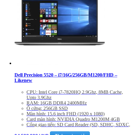
Dell Precision 5520 – i7/16G/256GB/M1200/FHD –
Likenew
CPU: Intel Core i7-7820HQ 2.9Ghz, 8MB Cache,
Upto 3.9Ghz
RAM: 16GB DDR4 2400MHz
Ổ cứng: 256GB SSD
Màn hình: 15.6 inch FHD (1920 x 1080)
Card màn hình: NVIDIA Quadro M1200M 4GB
Cổng giao tiếp: SD Card Reader (SD, SDHC, SDXC,
supporting up to 2TB) 1 x Thunderbolt 3 2 x USB 3.0