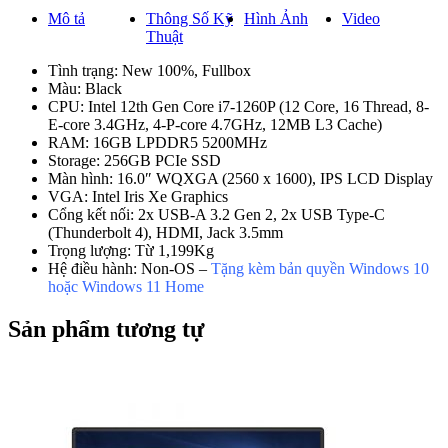
Mô tả
Thông Số Kỹ
Hình Ảnh
Video
Thuật
Tình trạng: New 100%, Fullbox
Màu: Black
CPU: Intel 12th Gen Core i7-1260P (12 Core, 16 Thread, 8-
E-core 3.4GHz, 4-P-core 4.7GHz, 12MB L3 Cache)
RAM: 16GB LPDDR5 5200MHz
Storage: 256GB PCIe SSD
Màn hình: 16.0″ WQXGA (2560 x 1600), IPS LCD Display
VGA: Intel Iris Xe Graphics
Cổng kết nối: 2x USB-A 3.2 Gen 2, 2x USB Type-C
(Thunderbolt 4), HDMI, Jack 3.5mm
Trọng lượng: Từ 1,199Kg
Hệ điều hành: Non-OS –
Tặng kèm bản quyền Windows 10
hoặc Windows 11 Home
Sản phẩm tương tự