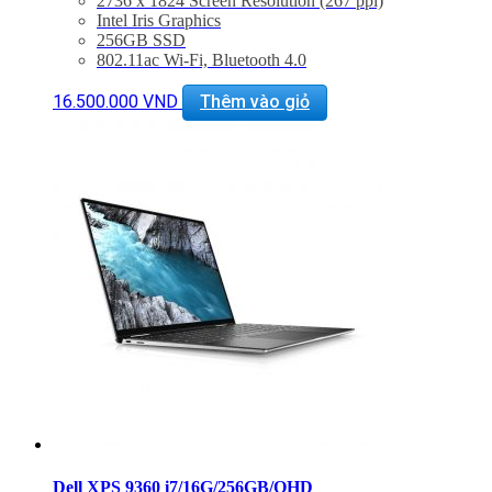
2736 x 1824 Screen Resolution (267 ppi)
Intel Iris Graphics
256GB SSD
802.11ac Wi-Fi, Bluetooth 4.0
USB 3.0, Mini DisplayPort, microSD Slot
Surface Pen Included
16.500.000
VND
Thêm vào giỏ
Windows 10 Pro
– Bảo hành 3 tháng 1 đổi 1 trong 15 ngày
– Miễn phí vận chuyển toàn quốc
– Miễn phí hỗ trợ cài đặt phần mềm
Dell XPS 9360 i7/16G/256GB/QHD