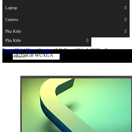
Displays
Laptop
Laptop
Camera
Camera
Phụ Kiện
Top
Phụ Kiện
Trang Chủ
/
Shop
/
Laptop
/
LG Gram 16 inch 2022 – Core
i7/16GB/256GB WUXGA