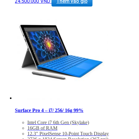
with PowerShare 1 x Headphone and microphone
24.500.000
VND
Thêm vào giỏ
combo jack 1 x HDMI 1 x battery life indicator
Kích thước: 357.23 x 235.47 x 16.82mm
Trọng lượng: 1.78kg
Hệ điều hành: Windows 10
Mới 99% Bảo Hành 6 tháng – BH Dell toàn cầu
2021
Hỗ trợ cài đặt phần mềm miễn phí trọn đời
Giảm giá 20% khi mua phụ kiện
Surface Pro 4 – i7/ 256/ 16g 99%
Intel Core i7 6th Gen (Skylake)
16GB of RAM
12.3″ PixelSense 10-Point Touch Display