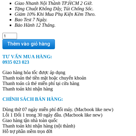
Giao Nhanh Nội Thành TP.HCM 2 Giờ.
Tặng Chuột Không Dây, Túi Chống Sốc.
Giảm 10% Khi Mua Phụ Kiện Kèm Theo.
Bao Test 7 Ngày.
Bảo Hành 12 Tháng.
LG
Gram
Thêm vào giỏ hàng
16
inch
TƯ VẤN MUA HÀNG:
2022
0935 023 023
-
Core
Giao hàng hỏa tốc được áp dụng
i7/16GB/256GB
Thanh toán thẻ tiền mặt hoặc chuyển khoản
WUXGA
Thanh toán cà thẻ miễn phí tại cửa hàng
quantity
Thanh toán khi nhận hàng
CHÍNH SÁCH BÁN HÀNG:
Dùng thử 07 ngày miễn phí đổi máy. (Macbook like new)
Lỗi 1 Đổi 1 trong 30 ngày đầu. (Macbook like new)
Giao hàng tận nhà toàn quốc
Thanh toán khi nhận hàng (nội thành)
Hỗ trợ phần mềm trọn đời