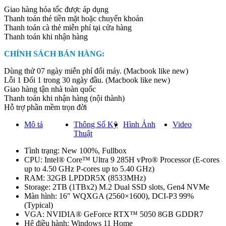
2025
Giao hàng hỏa tốc được áp dụng
(16Z90TR-
Thanh toán thẻ tiền mặt hoặc chuyển khoản
E.ADB9U1)
Thanh toán cà thẻ miễn phí tại cửa hàng
-
Thanh toán khi nhận hàng
Core
Ultra
CHÍNH SÁCH BÁN HÀNG:
9
285H
Dùng thử 07 ngày miễn phí đổi máy. (Macbook like new)
Ram
Lỗi 1 Đổi 1 trong 30 ngày đầu. (Macbook like new)
32GB
Giao hàng tận nhà toàn quốc
SSD
Thanh toán khi nhận hàng (nội thành)
2TB
Hỗ trợ phần mềm trọn đời
RTX
5050
Mô tả
Thông Số Kỹ
Hình Ảnh
Video
quantity
Thuật
Tình trạng: New 100%, Fullbox
CPU: Intel® Core™ Ultra 9 285H vPro® Processor (E-cores
up to 4.50 GHz P-cores up to 5.40 GHz)
RAM: 32GB LPDDR5X (8533MHz)
Storage: 2TB (1TBx2) M.2 Dual SSD slots, Gen4 NVMe
Màn hình: 16″ WQXGA (2560×1600), DCI-P3 99%
(Typical)
VGA: NVIDIA® GeForce RTX™ 5050 8GB GDDR7
Hệ điều hành: Windows 11 Home