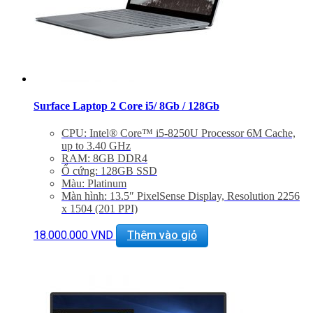
Surface Laptop 2 Core i5/ 8Gb / 128Gb
CPU: Intel® Core™ i5-8250U Processor 6M Cache,
up to 3.40 GHz
RAM: 8GB DDR4
Ổ cứng: 128GB SSD
Màu: Platinum
Màn hình: 13.5″ PixelSense Display, Resolution 2256
x 1504 (201 PPI)
Card đồ hoạ: Intel Iris Plus Graphic 640
Interface: Mini DP, USB 3.0, SurfaceConnect, 3,5mm
18.000.000
VND
Thêm vào giỏ
Audio Jack, Wifi 802.11ac, Bluetooth
Camera: 720p camera
Keyboard: Phủ vải Alcantara
Battery: 14,5 hours (theo thông cáo từ NSX)
Trọng lượng: 1,21 Kg