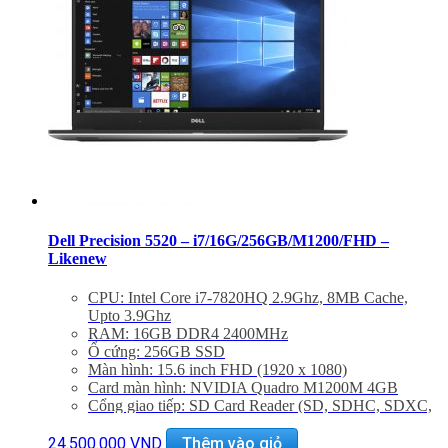
Dell Precision 5520 – i7/16G/256GB/M1200/FHD –
Likenew
CPU: Intel Core i7-7820HQ 2.9Ghz, 8MB Cache,
Upto 3.9Ghz
RAM: 16GB DDR4 2400MHz
Ổ cứng: 256GB SSD
Màn hình: 15.6 inch FHD (1920 x 1080)
Card màn hình: NVIDIA Quadro M1200M 4GB
Cổng giao tiếp: SD Card Reader (SD, SDHC, SDXC,
supporting up to 2TB) 1 x Thunderbolt 3 2 x USB 3.0
with PowerShare 1 x Headphone and microphone
24.500.000
VND
Thêm vào giỏ