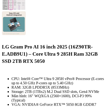
LG Gram Pro AI 16 inch 2025 (16Z90TR-
E.ADB9U1) – Core Ultra 9 285H Ram 32GB
SSD 2TB RTX 5050
CPU: Intel® Core™ Ultra 9 285H vPro® Processor (E-cores
up to 4.50 GHz P-cores up to 5.40 GHz)
RAM: 32GB LPDDR5X (8533MHz)
Storage: 2TB (1TBx2) M.2 Dual SSD slots, Gen4 NVMe
Màn hình: 16″ WQXGA (2560×1600), DCI-P3 99%
(Typical)
VGA: NVIDIA® GeForce RTX™ 5050 8GB GDDR7