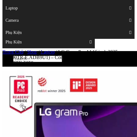
Displays
Laptop
Laptop
Camera
Camera
Phụ Kiện
Top
Phụ Kiện
Trang Chủ
/
Shop
/
Laptop
/
LG Gram Pro AI 16 inch 2025
(16Z90TR-E.ADB9U1) – Core Ultra 9 285H Ram 32GB SSD
2TB RTX 5050