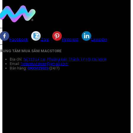
Facebook
Zalo
Pinterest
Linkedin
TRUNG TÂM MUA SẮM MACSTORE
Địa chỉ:
Số 132 Lê Lai, Phường Bến Thành, TP Hồ Chí Minh
Email:
hotromacstore@gmail.com
Bán hàng:
0935023023
(24/7)