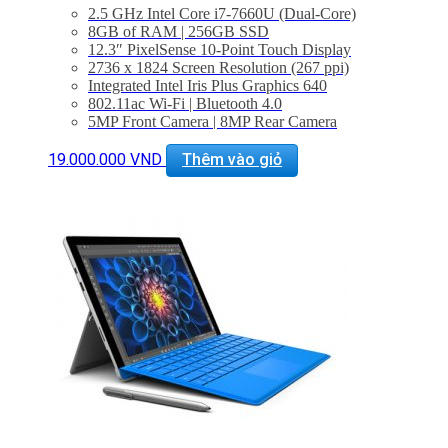
2.5 GHz Intel Core i7-7660U (Dual-Core)
8GB of RAM | 256GB SSD
12.3″ PixelSense 10-Point Touch Display
2736 x 1824 Screen Resolution (267 ppi)
Integrated Intel Iris Plus Graphics 640
802.11ac Wi-Fi | Bluetooth 4.0
5MP Front Camera | 8MP Rear Camera
USB 3.0 Type-A | Mini DisplayPort
microSD Card Slot
19.000.000
VND
Thêm vào giỏ
Windows 10 Pro
– Hàng mới 99% kèm bàn phím
– Bảo hành 6 tháng
– Miễn phí hỗ trợ cài đặt phần mềm
– Giảm giá 20% khi mua phụ kiện túi chống shock và
balo