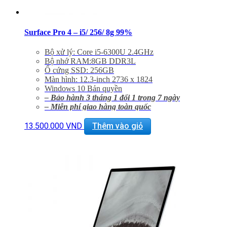
Surface Pro 4 – i5/ 256/ 8g 99%
Bộ xử lý: Core i5-6300U 2.4GHz
Bộ nhớ RAM:8GB DDR3L
Ổ cứng SSD: 256GB
Màn hình: 12.3-inch 2736 x 1824
Windows 10 Bản quyền
– Bảo hành 3 tháng 1 đổi 1 trong 7 ngày
– Miễn phí giao hàng toàn quốc
– Miễn phí hỗ trợ cài đặt phần mềm
13.500.000
VND
Thêm vào giỏ