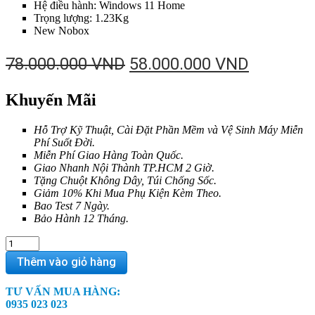
Hệ điều hành: Windows 11 Home
Trọng lượng: 1.23Kg
New Nobox
Giá
Giá
78.000.000
VND
58.000.000
VND
gốc
hiện
Khuyến Mãi
là:
tại
78.000.000 VND.
là:
Hỗ Trợ Kỹ Thuật, Cài Đặt Phần Mềm và Vệ Sinh Máy Miễn
58.000.0
Phí Suốt Đời.
Miễn Phí Giao Hàng Toàn Quốc.
Giao Nhanh Nội Thành TP.HCM 2 Giờ.
Tặng Chuột Không Dây, Túi Chống Sốc.
Giảm 10% Khi Mua Phụ Kiện Kèm Theo.
Bao Test 7 Ngày.
Bảo Hành 12 Tháng.
LG
Gram
Thêm vào giỏ hàng
Pro
AI
TƯ VẤN MUA HÀNG:
16
0935 023 023
inch