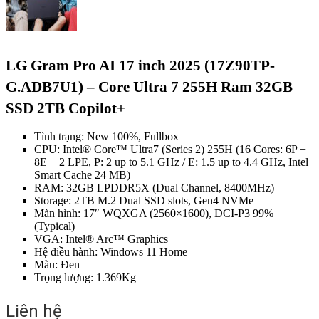
LG Gram Pro AI 17 inch 2025 (17Z90TP-
G.ADB7U1) – Core Ultra 7 255H Ram 32GB
SSD 2TB Copilot+
Tình trạng: New 100%, Fullbox
CPU: Intel® Core™ Ultra7 (Series 2) 255H (16 Cores: 6P +
8E + 2 LPE, P: 2 up to 5.1 GHz / E: 1.5 up to 4.4 GHz, Intel
Smart Cache 24 MB)
RAM: 32GB LPDDR5X (Dual Channel, 8400MHz)
Storage: 2TB M.2 Dual SSD slots, Gen4 NVMe
Màn hình: 17″ WQXGA (2560×1600), DCI-P3 99%
(Typical)
VGA: Intel® Arc™ Graphics
Hệ điều hành: Windows 11 Home
Màu: Đen
Trọng lượng: 1.369Kg
Liên hệ