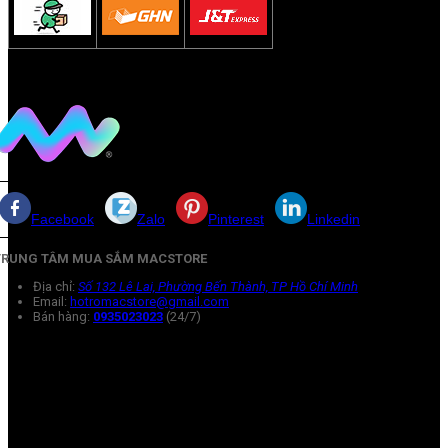
Facebook
Zalo
Pinterest
Linkedin
TRUNG TÂM MUA SẮM MACSTORE
Địa chỉ:
Số 132 Lê Lai, Phường Bến Thành, TP Hồ Chí Minh
Email:
hotromacstore@gmail.com
Bán hàng:
0935023023
(24/7)