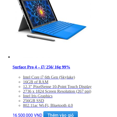
balo
Surface Pro 4 – i7/ 256/ 16g 99%
Intel Core i7 6th Gen (Skylake)
16GB of RAM
12.3″ PixelSense 10-Point Touch Display
2736 x 1824 Screen Resolution (267 ppi)
Intel Iris Graphics
256GB SSD
802.11ac Wi-Fi, Bluetooth 4.0
USB 3.0, Mini DisplayPort, microSD Slot
Surface Pen Included
16.500.000
VND
Thêm vào giỏ