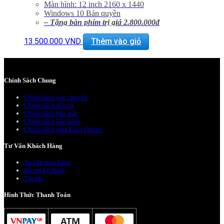
Màn hình: 12 inch 2160 x 1440
Windows 10 Bản quyền
– Tặng bàn phím trị giá 2.800.000đ
– Bảo hành 3 tháng 1 đổi 1 trong 15 ngày
– Tặng kèm ba lô trị giá 500.000đ
hoặc mua Fitbit
13.500.000
VND
Thêm vào giỏ
Charge HR trị giá 1.500.000đ chỉ với 800.000đ
– Miễn phí vận chuyển trên toàn quốc.
– Miễn phí hỗ trợ cài đặt phần mềm.
Chính Sách Chung
Chính sách vận chuyển
Chính sách đổi trả
Chính sách bảo mật
Chính sách bảo hành
Chính sách mua hàng Online
Tư Vấn Khách Hàng
Tư vấn mua hàng
Hỗ trợ kỹ thuật
Tin tức
Hình Thức Thanh Toán