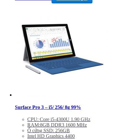
Windows 10 Pro
– Bảo hành 3 tháng 1 đổi 1 trong 15 ngày
– Miễn phí vận chuyển toàn quốc
– Miễn phí hỗ trợ cài đặt phần mềm
Surface Pro 3 – i5/ 256/ 8g 99%
CPU: Core i5-4300U 1.90 GHz
RAM:8GB DDR3 1600 MHz
Ổ cứng SSD: 256GB
Intel HD Graphics 4400