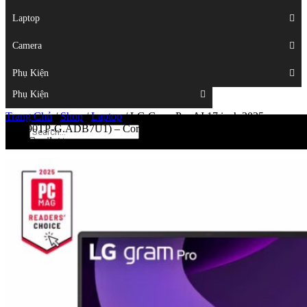
Displays
Laptop
Laptop
Camera
Camera
Phụ Kiện
Top
Phụ Kiện
Trang Chủ
/
Shop
/
Laptop
/
LG Gram Pro AI 17 inch 2025
(17Z90TP-G.ADB7U1) – Core Ultra 7 255H Ram 32GB SSD
2TB Copilot+