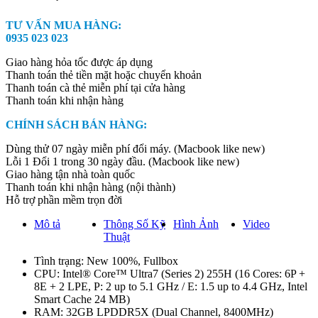
TƯ VẤN MUA HÀNG:
0935 023 023
Giao hàng hỏa tốc được áp dụng
Thanh toán thẻ tiền mặt hoặc chuyển khoản
Thanh toán cà thẻ miễn phí tại cửa hàng
Thanh toán khi nhận hàng
CHÍNH SÁCH BÁN HÀNG:
Dùng thử 07 ngày miễn phí đổi máy. (Macbook like new)
Lỗi 1 Đổi 1 trong 30 ngày đầu. (Macbook like new)
Giao hàng tận nhà toàn quốc
Thanh toán khi nhận hàng (nội thành)
Hỗ trợ phần mềm trọn đời
Mô tả
Thông Số Kỹ
Hình Ảnh
Video
Thuật
Tình trạng: New 100%, Fullbox
CPU: Intel® Core™ Ultra7 (Series 2) 255H (16 Cores: 6P +
8E + 2 LPE, P: 2 up to 5.1 GHz / E: 1.5 up to 4.4 GHz, Intel
Smart Cache 24 MB)
RAM: 32GB LPDDR5X (Dual Channel, 8400MHz)