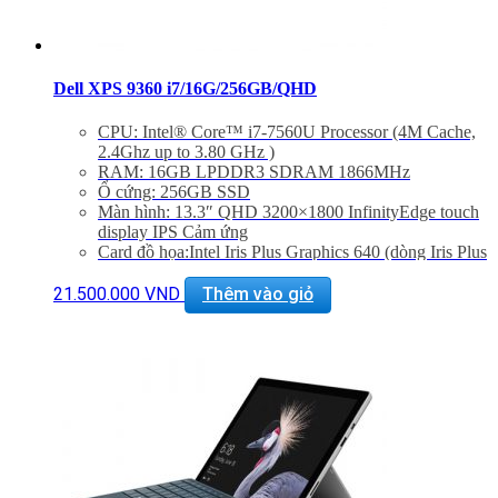
Dell XPS 9360 i7/16G/256GB/QHD
CPU: Intel® Core™ i7-7560U Processor (4M Cache,
2.4Ghz up to 3.80 GHz )
RAM: 16GB LPDDR3 SDRAM 1866MHz
Ổ cứng: 256GB SSD
Màn hình: 13.3″ QHD 3200×1800 InfinityEdge touch
display IPS Cảm ứng
Card đồ họa:Intel Iris Plus Graphics 640 (dòng Iris Plus
cao nhất)
Cổng kết nối: Killer 1535 802.11ac 2×2 WiFi and
21.500.000
VND
Thêm vào giỏ
Bluetooth 4.1,backlist keyboard, Camera, Bluetooth
4.1, USB 3.0,Thunderbolt 3