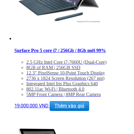
Surface Pro 5 core i7 / 256Gb / 8Gb mới 99%
2.5 GHz Intel Core i7-7660U (Dual-Core)
8GB of RAM | 256GB SSD
12.3″ PixelSense 10-Point Touch Display
2736 x 1824 Screen Resolution (267 ppi)
Integrated Intel Iris Plus Graphics 640
802.11ac Wi-Fi | Bluetooth 4.0
5MP Front Camera | 8MP Rear Camera
USB 3.0 Type-A | Mini DisplayPort
microSD Card Slot
19.000.000
VND
Thêm vào giỏ
Windows 10 Pro
– Hàng mới 99% kèm bàn phím
– Bảo hành 6 tháng
– Miễn phí hỗ trợ cài đặt phần mềm
– Giảm giá 20% khi mua phụ kiện túi chống shock và