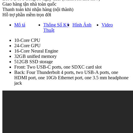
Giao hàng tận nhà toàn quốc
Thanh toán khi nhận hàng (nội thành)
Hỗ trợ phần mềm trọn đời
Mô tả
Thông Số Kỹ
Hình Ảnh
Video
Thuật
10-Core CPU
24-Core GPU
16-Core Neural Engine
32GB unified memory
512GB SSD storage
Front: Two USB-C ports, one SDXC card slot
Back: Four Thunderbolt 4 ports, two USB-A ports, one
HDMI port, one 10Gb Ethernet port, one 3.5 mm headphone
jack