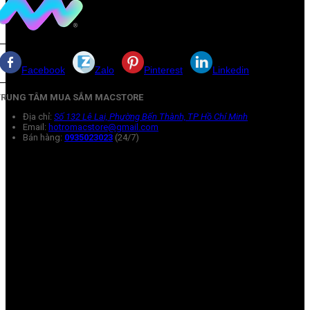
Facebook
Zalo
Pinterest
Linkedin
TRUNG TÂM MUA SẮM MACSTORE
Địa chỉ:
Số 132 Lê Lai, Phường Bến Thành, TP Hồ Chí Minh
Email:
hotromacstore@gmail.com
Bán hàng:
0935023023
(24/7)