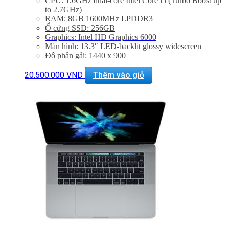
CPU: 1.6GHz dual-core Intel Core i5 (Turbo Boost up
to 2.7GHz)
RAM: 8GB 1600MHz LPDDR3
Ổ cứng SSD: 256GB
Graphics: Intel HD Graphics 6000
Màn hình: 13.3″ LED-backlit glossy widescreen
Độ phân gải: 1440 x 900
Cổng mạng:, WIFI 802.11 ac/a/b/g/n, Bluetooth 4.0
Khe cắm: 2 cổng USB 3.0, Thunderbolt , Cổng sạc
20.500.000
VND
Thêm vào giỏ
MagSafe 2, Jack 3.5mm, Khe đọc SDXC card
Thiết bị nghe nhìn: 720p FaceTime HD Camera,
SDXC Card Slot
Hệ điều hành: : Mac OS X Yosemite 10.10
BẢO HÀNH 1 NĂM APPLE