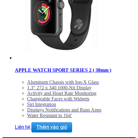
APPLE WATCH SPORT SERIES 2 ( 38mm )
Aluminum Chassis with Ion-X Glass
1.3″ 272 x 340 1000-Nit Display
Activity and Heart Rate Monitoring
Changeable Faces with Widgets
Siri Integration
Displays Notifications and Runs Apps
Water Resistant to 164′
Integrated GPS
Bluetooth 4.0, 802.11b/g/n Wi-Fi
Liên hệ
Thêm vào giỏ
Apple watchOS 3