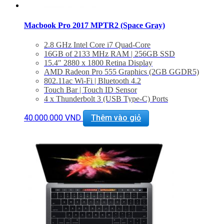
Macbook Pro 2017 MPTR2 (Space Gray)
2.8 GHz Intel Core i7 Quad-Core
16GB of 2133 MHz RAM | 256GB SSD
15.4″ 2880 x 1800 Retina Display
AMD Radeon Pro 555 Graphics (2GB GGDR5)
802.11ac Wi-Fi | Bluetooth 4.2
Touch Bar | Touch ID Sensor
4 x Thunderbolt 3 (USB Type-C) Ports
3.5mm Headphone Jack | Stereo Speakers
Force Touch Trackpad
40.000.000
VND
Thêm vào giỏ
macOS Sierra
BẢO HÀNH 1 NĂM.