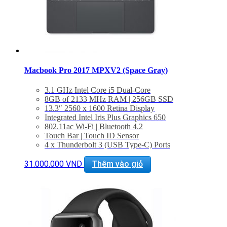
Macbook Pro 2017 MPXV2 (Space Gray)
3.1 GHz Intel Core i5 Dual-Core
8GB of 2133 MHz RAM | 256GB SSD
13.3″ 2560 x 1600 Retina Display
Integrated Intel Iris Plus Graphics 650
802.11ac Wi-Fi | Bluetooth 4.2
Touch Bar | Touch ID Sensor
4 x Thunderbolt 3 (USB Type-C) Ports
3.5mm Headphone Jack | Stereo Speakers
Force Touch Trackpad
31.000.000
VND
Thêm vào giỏ
macOS Sierra
BẢO HÀNH 1 NĂM.