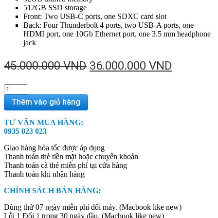
512GB SSD storage
Front: Two USB-C ports, one SDXC card slot
Back: Four Thunderbolt 4 ports, two USB-A ports, one
HDMI port, one 10Gb Ethernet port, one 3.5 mm headphone
jack
Giá
Giá
45.000.000
VND
36.000.000
VND
gốc
hiện
Mac
là:
tại
Studio
Thêm vào giỏ hàng
45.000.000 VND.
là:
-
M1
36.000.0
TƯ VẤN MUA HÀNG:
Max
0935 023 023
/
10CPU
Giao hàng hỏa tốc được áp dụng
/
Thanh toán thẻ tiền mặt hoặc chuyển khoản
24GPU
Thanh toán cà thẻ miễn phí tại cửa hàng
/
Thanh toán khi nhận hàng
32GB
/
CHÍNH SÁCH BÁN HÀNG:
512GB
quantity
Dùng thử 07 ngày miễn phí đổi máy. (Macbook like new)
Lỗi 1 Đổi 1 trong 30 ngày đầu. (Macbook like new)