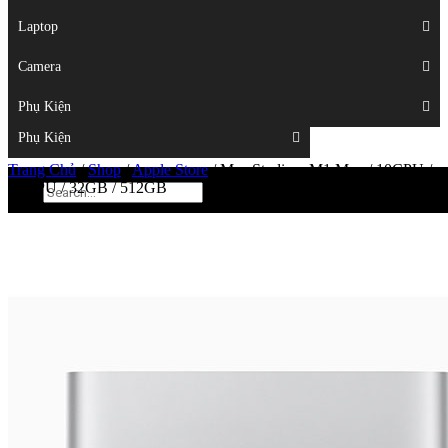
Displays
Laptop
Laptop
Camera
Camera
Phụ Kiện
Top
Phụ Kiện
Trang Chủ
/
Shop
/
Apple Store
/
Mac Studio – M1 Max / 10CPU /
24GPU / 32GB / 512GB