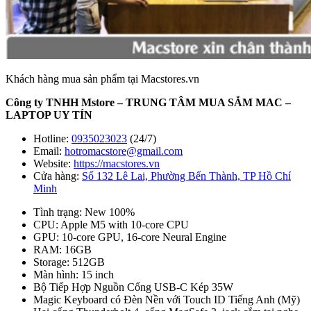
Khách hàng mua sản phẩm tại Macstores.vn
Công ty TNHH Mstore – TRUNG TÂM MUA SẮM MAC –
LAPTOP UY TÍN
Hotline:
0935023023
(24/7)
Email:
hotromacstore@gmail.com
Website:
https://macstores.vn
Cửa hàng:
Số 132 Lê Lai, Phường Bến Thành, TP Hồ Chí
Minh
Tình trạng: New 100%
CPU: Apple M5 with 10-core CPU
GPU: 10-core GPU, 16-core Neural Engine
RAM: 16GB
Storage: 512GB
Màn hình: 15 inch
Bộ Tiếp Hợp Nguồn Cổng USB-C Kép 35W
Magic Keyboard có Đèn Nền với Touch ID Tiếng Anh (Mỹ)