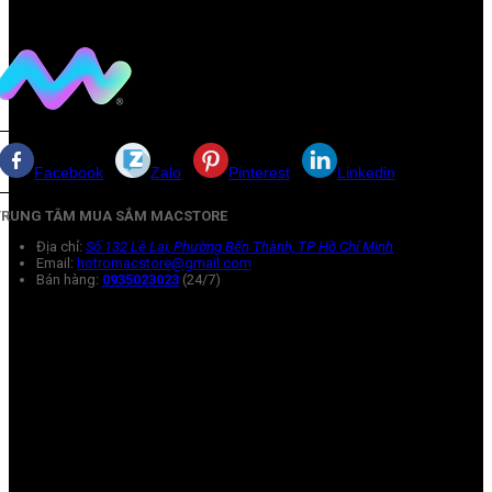
Facebook
Zalo
Pinterest
Linkedin
TRUNG TÂM MUA SẮM MACSTORE
Địa chỉ:
Số 132 Lê Lai, Phường Bến Thành, TP Hồ Chí Minh
Email:
hotromacstore@gmail.com
Bán hàng:
0935023023
(24/7)