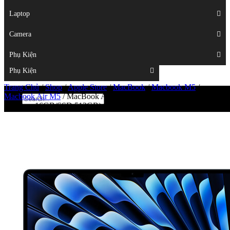
Displays
Laptop
Laptop
Camera
Camera
Phụ Kiện
Top
Phụ Kiện
Trang Chủ
/
Shop
/
Apple Store
/
MacBook
/
Macbook M5
/
Macbook Air M5
/
MacBook Air M5 2026 15 inch – (Chip Apple
M5/Ram 16GB/SSD 512GB)