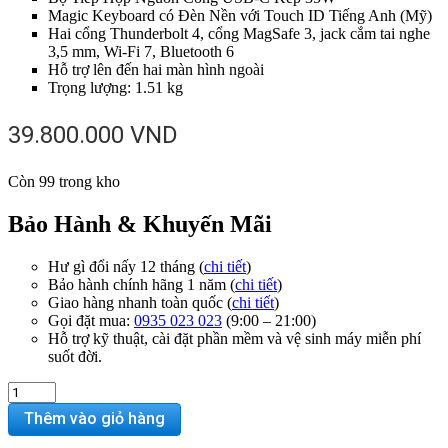
Magic Keyboard có Đèn Nền với Touch ID Tiếng Anh (Mỹ)
Hai cổng Thunderbolt 4, cổng MagSafe 3, jack cắm tai nghe
3,5 mm, Wi-Fi 7, Bluetooth 6
Hỗ trợ lên đến hai màn hình ngoài
Trọng lượng: 1.51 kg
39.800.000
VND
Còn 99 trong kho
Bảo Hành & Khuyến Mãi
Hư gì đổi nấy 12 tháng (
chi tiết
)
Bảo hành chính hãng 1 năm (
chi tiết
)
Giao hàng nhanh toàn quốc (
chi tiết
)
Gọi đặt mua:
0935 023 023
(9:00 – 21:00)
Hỗ trợ kỹ thuật, cài đặt phần mềm và vệ sinh máy miễn phí
suốt đời.
MacBook
Air
Thêm vào giỏ hàng
M5
2026