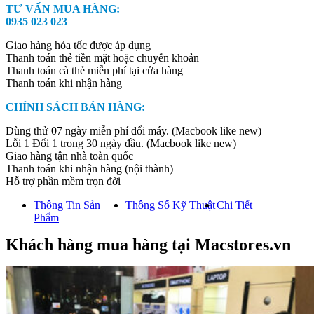
TƯ VẤN MUA HÀNG:
15
0935 023 023
inch
–
Giao hàng hỏa tốc được áp dụng
(Chip
Thanh toán thẻ tiền mặt hoặc chuyển khoản
Apple
Thanh toán cà thẻ miễn phí tại cửa hàng
M5/Ram
Thanh toán khi nhận hàng
16GB/SSD
512GB)
CHÍNH SÁCH BÁN HÀNG:
quantity
Dùng thử 07 ngày miễn phí đổi máy. (Macbook like new)
Lỗi 1 Đổi 1 trong 30 ngày đầu. (Macbook like new)
Giao hàng tận nhà toàn quốc
Thanh toán khi nhận hàng (nội thành)
Hỗ trợ phần mềm trọn đời
Thông Tin Sản
Thông Số Kỹ Thuật
Chi Tiết
Phẩm
Khách hàng mua hàng tại Macstores.vn