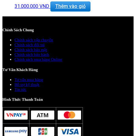
3.5mm Headphone Jack | Stereo Speakers
Force Touch Trackpad
31.000.000
VND
Thêm vào giỏ
macOS Sierra
BẢO HÀNH 1 NĂM.
Chính Sách Chung
Chính sách vận chuyển
Chính sách đổi trả
Chính sách bảo mật
Chính sách bảo hành
Chính sách mua hàng Online
Tư Vấn Khách Hàng
Tư vấn mua hàng
Hỗ trợ kỹ thuật
Tin tức
Hình Thức Thanh Toán