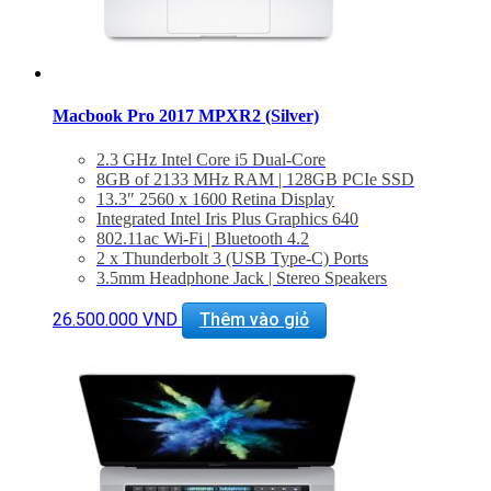
Macbook Pro 2017 MPXR2 (Silver)
2.3 GHz Intel Core i5 Dual-Core
8GB of 2133 MHz RAM | 128GB PCIe SSD
13.3″ 2560 x 1600 Retina Display
Integrated Intel Iris Plus Graphics 640
802.11ac Wi-Fi | Bluetooth 4.2
2 x Thunderbolt 3 (USB Type-C) Ports
3.5mm Headphone Jack | Stereo Speakers
Force Touch Trackpad
macOS Sierra
26.500.000
VND
Thêm vào giỏ
BẢO HÀNH 1 NĂM.