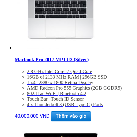
Macbook Pro 2017 MPTU2 (Silver)
2.8 GHz Intel Core i7 Quad-Core
16GB of 2133 MHz RAM | 256GB SSD
15.4″ 2880 x 1800 Retina Display
AMD Radeon Pro 555 Graphics (2GB GGDR5)
802.11ac Wi-Fi | Bluetooth 4.2
Touch Bar | Touch ID Sensor
4 x Thunderbolt 3 (USB Type-C) Ports
3.5mm Headphone Jack | Stereo Speakers
Force Touch Trackpad
40.000.000
VND
Thêm vào giỏ
macOS Sierra
BẢO HÀNH 1 NĂM.