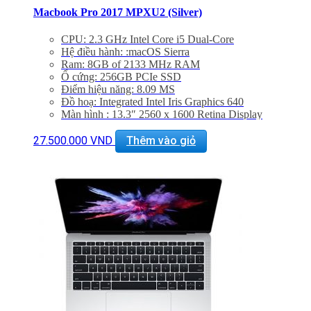
Macbook Pro 2017 MPXU2 (Silver)
CPU: 2.3 GHz Intel Core i5 Dual-Core
Hệ điều hành: :macOS Sierra
Ram: 8GB of 2133 MHz RAM
Ổ cứng: 256GB PCIe SSD
Điểm hiệu năng: 8.09 MS
Đồ hoạ: Integrated Intel Iris Graphics 640
Màn hình : 13.3″ 2560 x 1600 Retina Display
Khe cắm: 2 x Thunderbolt 3 (USB Type-C) Ports
Thiết bị nghe nhìn: 720p FaceTime HD Camera &
27.500.000
VND
Thêm vào giỏ
Dual Mics, 3.5mm Headphones Jack | Stereo Speakers
WiFi: 802.11ac Wi-Fi
Bluetooth: Bluetooth 4.2
BẢO HÀNH 1 NĂM.