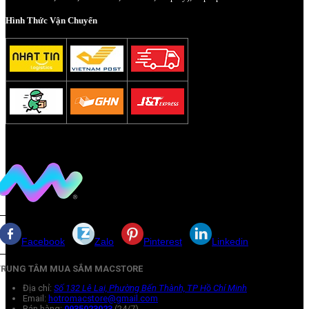
Hình Thức Vận Chuyển
Facebook
Zalo
Pinterest
Linkedin
TRUNG TÂM MUA SẮM MACSTORE
Địa chỉ:
Số 132 Lê Lai, Phường Bến Thành, TP Hồ Chí Minh
Email:
hotromacstore@gmail.com
Bán hàng:
0935023023
(24/7)