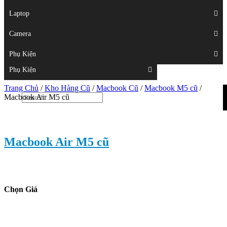
Displays
Laptop
Laptop
Camera
Camera
Phụ Kiện
Top
Phụ Kiện
Trang Chủ
/
Kho Hàng Cũ
/
Macbook Cũ
/
Macbook M5 cũ
/
Macbook Air M5 cũ
Macbook Air M5 cũ
Chọn Giá