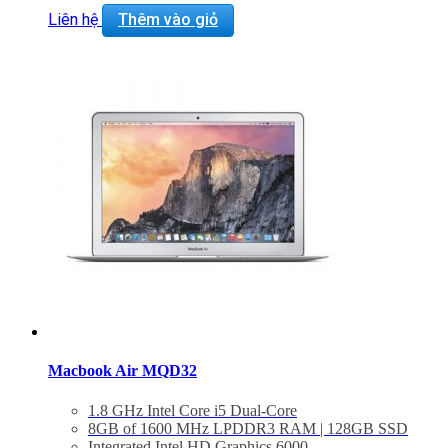
Force Touch Trackpad
Liên hệ
Thêm vào giỏ
Mac OS X El Capitan or macOS Sierra
BẢO HÀNH 2 NĂM.
Macbook Air MQD32
1.8 GHz Intel Core i5 Dual-Core
8GB of 1600 MHz LPDDR3 RAM | 128GB SSD
Integrated Intel HD Graphics 6000