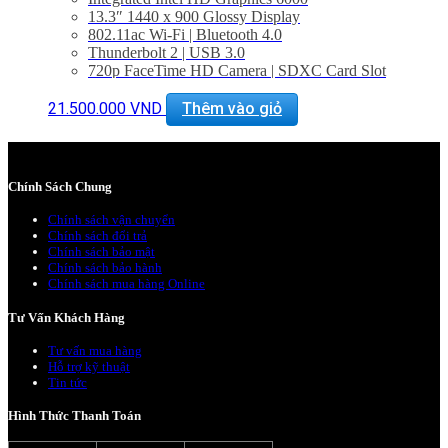
13.3″ 1440 x 900 Glossy Display
802.11ac Wi-Fi | Bluetooth 4.0
Thunderbolt 2 | USB 3.0
720p FaceTime HD Camera | SDXC Card Slot
Stereo Speakers | Dual Built-In Mics
Slim, Lightweight Design
21.500.000
VND
Thêm vào giỏ
macOS Sierra
BẢO HÀNH 2 NĂM.
Chính Sách Chung
Chính sách vận chuyển
Chính sách đổi trả
Chính sách bảo mật
Chính sách bảo hành
Chính sách mua hàng Online
Tư Vấn Khách Hàng
Tư vấn mua hàng
Hỗ trợ kỹ thuật
Tin tức
Hình Thức Thanh Toán