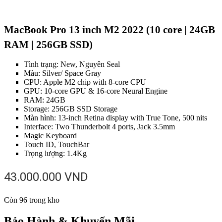
MacBook Pro 13 inch M2 2022 (10 core | 24GB
RAM | 256GB SSD)
Tình trạng: New, Nguyên Seal
Màu: Silver/ Space Gray
CPU: Apple M2 chip with 8-core CPU
GPU: 10-core GPU & 16-core Neural Engine
RAM: 24GB
Storage: 256GB SSD Storage
Màn hình: 13-inch Retina display with True Tone, 500 nits
Interface: Two Thunderbolt 4 ports, Jack 3.5mm
Magic Keyboard
Touch ID, TouchBar
Trọng lượng: 1.4Kg
43.000.000
VND
Còn 96 trong kho
Bảo Hành & Khuyến Mãi