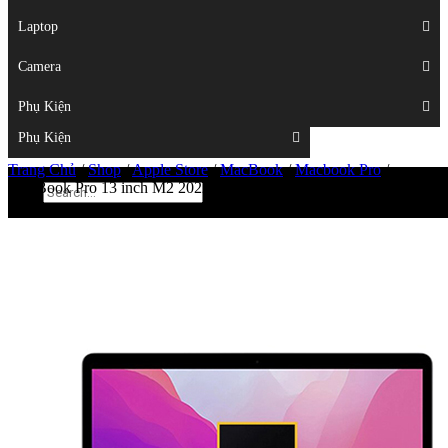
Displays
Laptop
Laptop
Camera
Camera
Phụ Kiện
Top
Phụ Kiện
Trang Chủ
/
Shop
/
Apple Store
/
MacBook
/
Macbook Pro
/
MacBook Pro 13 inch M2 2022 (10 core | 24GB RAM | 256GB
SSD)