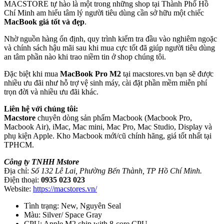
MACSTORE tự hào là một trong những shop tại Thành Phố Hồ
Chí Minh am hiểu tâm lý người tiêu dùng cần sở hữu một chiếc
MacBook giá tốt và đẹp
.
Nhờ nguồn hàng ổn định, quy trình kiểm tra đầu vào nghiêm ngoặc
và chính sách hậu mãi sau khi mua cực tốt đã giúp người tiêu dùng
an tâm phần nào khi trao niềm tin ở shop chúng tôi.
Đặc biệt khi mua
MacBook Pro M2
tại macstores.vn bạn sẽ được
nhiều ưu đãi như hỗ trợ vệ sinh máy, cài đặt phần mềm miễn phí
trọn đời và nhiều ưu đãi khác.
Liên hệ với chúng tôi:
Macstore
chuyên dòng sản phẩm Macbook (Macbook Pro,
Macbook Air), iMac, Mac mini, Mac Pro, Mac Studio, Display và
phụ kiện Apple. Kho Macbook mới/cũ chính hãng, giá tốt nhất tại
TPHCM.
Công ty TNHH Mstore
Địa chỉ:
Số 132 Lê Lai, Phường Bến Thành, TP Hồ Chí Minh.
Điện thoại:
0935 023 023
Website:
https://macstores.vn/
Tình trạng: New, Nguyên Seal
Màu: Silver/ Space Gray
CPU: Apple M2 chip with 8-core CPU