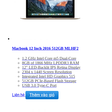
Macbook 12 Inch 2016 512GB MLHF2
1.2 GHz Intel Core m5 Dual-Core
8GB of 1866 MHz LPDDR3 RAM
12″ LED-Backlit IPS Retina Display
2304 x 1440 Screen Resolution
Integrated Intel HD Graphics 515
512GB PCIe-Based Flash Storage
USB 3.0 Type-C Port
802.11ac Wi-Fi, Bluetooth 4.0
Force Touch Trackpad
Liên hệ
Thêm vào giỏ
Mac OS X El Capitan or macOS Sierra
BẢO HÀNH 2 NĂM.