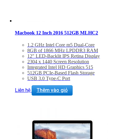
Macbook 12 Inch 2016 512GB MLHC2
1.2 GHz Intel Core m5 Dual-Core
8GB of 1866 MHz LPDDR3 RAM
12″ LED-Backlit IPS Retina Display
2304 x 1440 Screen Resolution
Integrated Intel HD Graphics 515
512GB PCIe-Based Flash Storage
USB 3.0 Type-C Port
802.11ac Wi-Fi, Bluetooth 4.0
Force Touch Trackpad
Liên hệ
Thêm vào giỏ
Mac OS X El Capitan or macOS Sierra
BẢO HÀNH 2 NĂM.