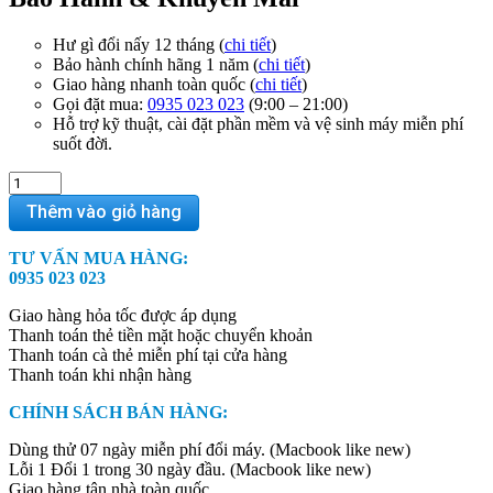
Hư gì đổi nấy 12 tháng (
chi tiết
)
Bảo hành chính hãng 1 năm (
chi tiết
)
Giao hàng nhanh toàn quốc (
chi tiết
)
Gọi đặt mua:
0935 023 023
(9:00 – 21:00)
Hỗ trợ kỹ thuật, cài đặt phần mềm và vệ sinh máy miễn phí
suốt đời.
MacBook
Pro
Thêm vào giỏ hàng
13
inch
TƯ VẤN MUA HÀNG:
M2
0935 023 023
2022
(10
Giao hàng hỏa tốc được áp dụng
core
Thanh toán thẻ tiền mặt hoặc chuyển khoản
|
Thanh toán cà thẻ miễn phí tại cửa hàng
24GB
Thanh toán khi nhận hàng
RAM
|
CHÍNH SÁCH BÁN HÀNG:
256GB
SSD)
Dùng thử 07 ngày miễn phí đổi máy. (Macbook like new)
quantity
Lỗi 1 Đổi 1 trong 30 ngày đầu. (Macbook like new)
Giao hàng tận nhà toàn quốc