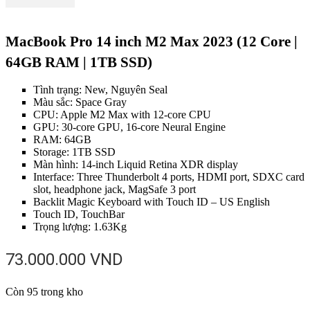
MacBook Pro 14 inch M2 Max 2023 (12 Core |
64GB RAM | 1TB SSD)
Tình trạng: New, Nguyên Seal
Màu sắc: Space Gray
CPU: Apple M2 Max with 12‑core CPU
GPU: 30‑core GPU, 16‑core Neural Engine
RAM: 64GB
Storage: 1TB SSD
Màn hình: 14-inch Liquid Retina XDR display
Interface: Three Thunderbolt 4 ports, HDMI port, SDXC card
slot, headphone jack, MagSafe 3 port
Backlit Magic Keyboard with Touch ID – US English
Touch ID, TouchBar
Trọng lượng: 1.63Kg
73.000.000
VND
Còn 95 trong kho