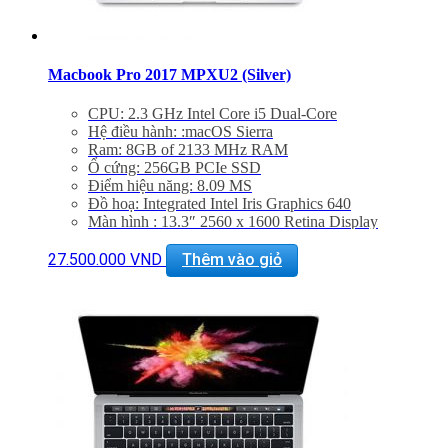
Macbook Pro 2017 MPXU2 (Silver)
CPU: 2.3 GHz Intel Core i5 Dual-Core
Hệ điều hành: :macOS Sierra
Ram: 8GB of 2133 MHz RAM
Ổ cứng: 256GB PCIe SSD
Điểm hiệu năng: 8.09 MS
Đồ hoạ: Integrated Intel Iris Graphics 640
Màn hình : 13.3″ 2560 x 1600 Retina Display
Khe cắm: 2 x Thunderbolt 3 (USB Type-C) Ports
Thiết bị nghe nhìn: 720p FaceTime HD Camera &
27.500.000
VND
Thêm vào giỏ
Dual Mics, 3.5mm Headphones Jack | Stereo Speakers
WiFi: 802.11ac Wi-Fi
Bluetooth: Bluetooth 4.2
BẢO HÀNH 1 NĂM.