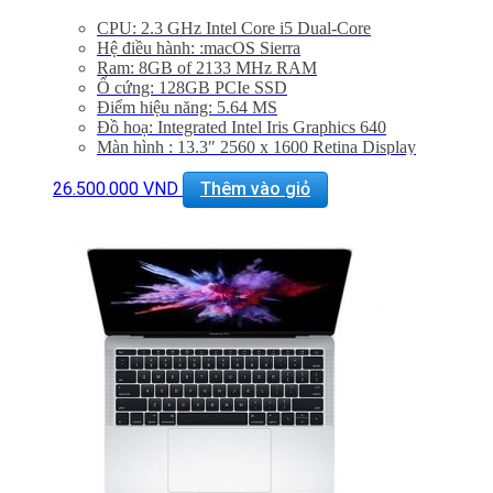
CPU: 2.3 GHz Intel Core i5 Dual-Core
Hệ điều hành: :macOS Sierra
Ram: 8GB of 2133 MHz RAM
Ổ cứng: 128GB PCIe SSD
Điểm hiệu năng: 5.64 MS
Đồ hoạ: Integrated Intel Iris Graphics 640
Màn hình : 13.3″ 2560 x 1600 Retina Display
Khe cắm: 2 x Thunderbolt 3 (USB Type-C) Ports
Thiết bị nghe nhìn: 720p FaceTime HD Camera &
26.500.000
VND
Thêm vào giỏ
Dual Mics, 3.5mm Headphones Jack | Stereo Speakers
WiFi: 802.11ac Wi-Fi
Bluetooth: Bluetooth 4.2
BẢO HÀNH 1 NĂM.