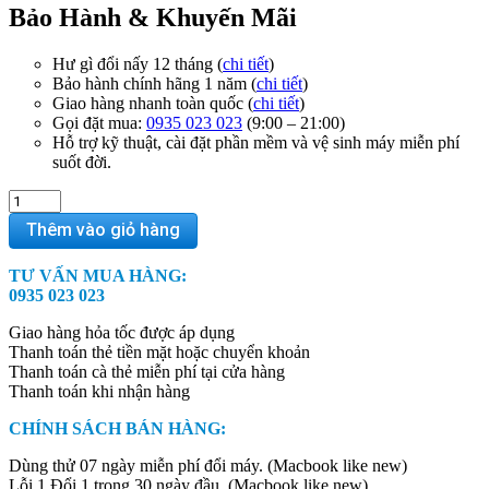
Bảo Hành & Khuyến Mãi
Hư gì đổi nấy 12 tháng (
chi tiết
)
Bảo hành chính hãng 1 năm (
chi tiết
)
Giao hàng nhanh toàn quốc (
chi tiết
)
Gọi đặt mua:
0935 023 023
(9:00 – 21:00)
Hỗ trợ kỹ thuật, cài đặt phần mềm và vệ sinh máy miễn phí
suốt đời.
MacBook
Pro
Thêm vào giỏ hàng
14
inch
TƯ VẤN MUA HÀNG:
M2
0935 023 023
Max
2023
Giao hàng hỏa tốc được áp dụng
(12
Thanh toán thẻ tiền mặt hoặc chuyển khoản
Core
Thanh toán cà thẻ miễn phí tại cửa hàng
|
Thanh toán khi nhận hàng
64GB
RAM
CHÍNH SÁCH BÁN HÀNG:
|
1TB
Dùng thử 07 ngày miễn phí đổi máy. (Macbook like new)
SSD)
Lỗi 1 Đổi 1 trong 30 ngày đầu. (Macbook like new)