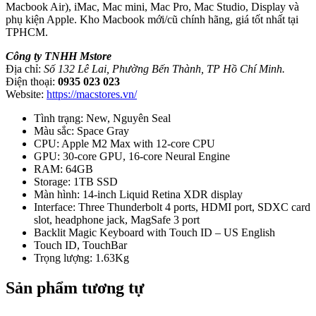
Macbook Air), iMac, Mac mini, Mac Pro, Mac Studio, Display và
phụ kiện Apple. Kho Macbook mới/cũ chính hãng, giá tốt nhất tại
TPHCM.
Công ty TNHH Mstore
Địa chỉ:
Số 132 Lê Lai, Phường Bến Thành, TP Hồ Chí Minh.
Điện thoại:
0935 023 023
Website:
https://macstores.vn/
Tình trạng: New, Nguyên Seal
Màu sắc: Space Gray
CPU: Apple M2 Max with 12‑core CPU
GPU: 30‑core GPU, 16‑core Neural Engine
RAM: 64GB
Storage: 1TB SSD
Màn hình: 14-inch Liquid Retina XDR display
Interface: Three Thunderbolt 4 ports, HDMI port, SDXC card
slot, headphone jack, MagSafe 3 port
Backlit Magic Keyboard with Touch ID – US English
Touch ID, TouchBar
Trọng lượng: 1.63Kg
Sản phẩm tương tự