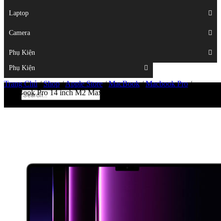
Displays
Laptop
Laptop
Camera
Camera
Phụ Kiện
Top
Phụ Kiện
Trang Chủ
/
Shop
/
Apple Store
/
MacBook
/
Macbook Pro
/
MacBook Pro 14 inch M2 Max 2023 (12 Core | 64GB RAM | 1TB
SSD)