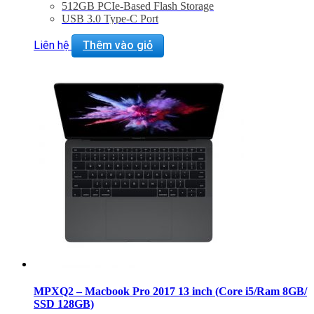
512GB PCIe-Based Flash Storage
USB 3.0 Type-C Port
802.11ac Wi-Fi, Bluetooth 4.0
Force Touch Trackpad
Liên hệ
Thêm vào giỏ
Mac OS X El Capitan or macOS Sierra
BẢO HÀNH 2 NĂM.
MPXQ2 – Macbook Pro 2017 13 inch (Core i5/Ram 8GB/
SSD 128GB)