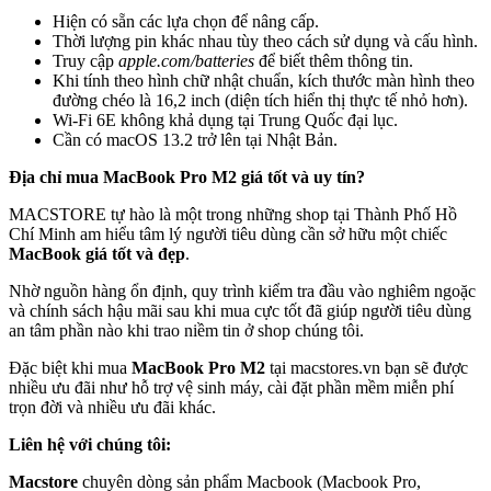
Hiện có sẵn các lựa chọn để nâng cấp.
Thời lượng pin khác nhau tùy theo cách sử dụng và cấu hình.
Truy cập
apple.com/batteries
để biết thêm thông tin.
Khi tính theo hình chữ nhật chuẩn, kích thước màn hình theo
đường chéo là 16,2 inch (diện tích hiển thị thực tế nhỏ hơn).
Wi-Fi 6E không khả dụng tại Trung Quốc đại lục.
Cần có macOS 13.2 trở lên tại Nhật Bản.
Địa chỉ mua MacBook Pro M2 giá tốt và uy tín?
MACSTORE tự hào là một trong những shop tại Thành Phố Hồ
Chí Minh am hiểu tâm lý người tiêu dùng cần sở hữu một chiếc
MacBook giá tốt và đẹp
.
Nhờ nguồn hàng ổn định, quy trình kiểm tra đầu vào nghiêm ngoặc
và chính sách hậu mãi sau khi mua cực tốt đã giúp người tiêu dùng
an tâm phần nào khi trao niềm tin ở shop chúng tôi.
Đặc biệt khi mua
MacBook Pro M2
tại macstores.vn bạn sẽ được
nhiều ưu đãi như hỗ trợ vệ sinh máy, cài đặt phần mềm miễn phí
trọn đời và nhiều ưu đãi khác.
Liên hệ với chúng tôi:
Macstore
chuyên dòng sản phẩm Macbook (Macbook Pro,