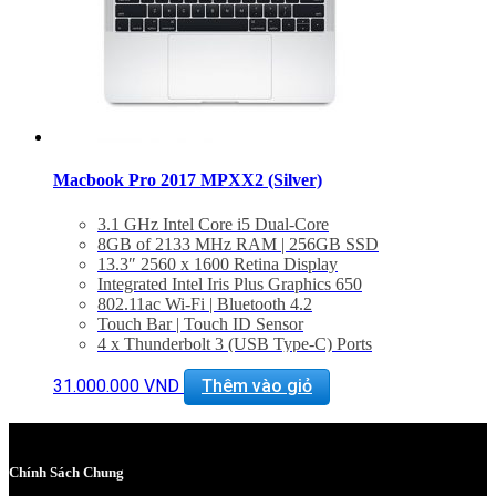
Macbook Pro 2017 MPXX2 (Silver)
3.1 GHz Intel Core i5 Dual-Core
8GB of 2133 MHz RAM | 256GB SSD
13.3″ 2560 x 1600 Retina Display
Integrated Intel Iris Plus Graphics 650
802.11ac Wi-Fi | Bluetooth 4.2
Touch Bar | Touch ID Sensor
4 x Thunderbolt 3 (USB Type-C) Ports
3.5mm Headphone Jack | Stereo Speakers
Force Touch Trackpad
31.000.000
VND
Thêm vào giỏ
macOS Sierra
BẢO HÀNH 1 NĂM.
Chính Sách Chung