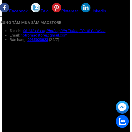
Facebook
Zalo
Pinterest
Linkedin
TRUNG TÂM MUA SẮM MACSTORE
Địa chỉ:
Số 132 Lê Lai, Phường Bến Thành, TP Hồ Chí Minh
Email:
hotromacstore@gmail.com
Bán hàng:
0935023023
(24/7)