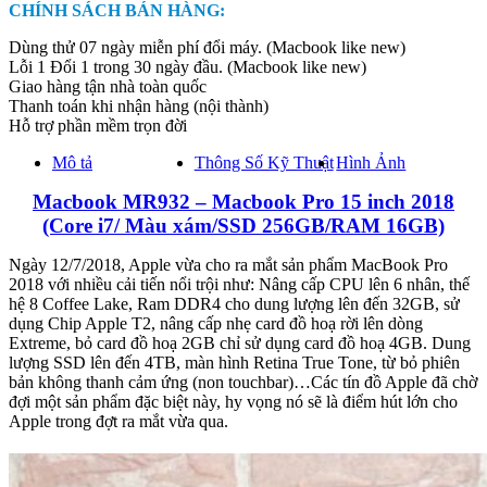
CHÍNH SÁCH BÁN HÀNG:
Dùng thử 07 ngày miễn phí đổi máy. (Macbook like new)
Lỗi 1 Đổi 1 trong 30 ngày đầu. (Macbook like new)
Giao hàng tận nhà toàn quốc
Thanh toán khi nhận hàng (nội thành)
Hỗ trợ phần mềm trọn đời
Mô tả
Thông Số Kỹ Thuật
Hình Ảnh
Macbook MR932 – Macbook Pro 15 inch 2018
(Core i7/ Màu xám/SSD 256GB/RAM 16GB)
Ngày 12/7/2018, Apple vừa cho ra mắt sản phẩm MacBook Pro
2018 với nhiều cải tiến nổi trội như: Nâng cấp CPU lên 6 nhân, thế
hệ 8 Coffee Lake, Ram DDR4 cho dung lượng lên đến 32GB, sử
dụng Chip Apple T2, nâng cấp nhẹ card đồ hoạ rời lên dòng
Extreme, bỏ card đồ hoạ 2GB chỉ sử dụng card đồ hoạ 4GB. Dung
lượng SSD lên đến 4TB, màn hình Retina True Tone, từ bỏ phiên
bản không thanh cảm ứng (non touchbar)…Các tín đồ Apple đã chờ
đợi một sản phẩm đặc biệt này, hy vọng nó sẽ là điểm hút lớn cho
Apple trong đợt ra mắt vừa qua.