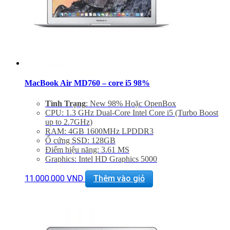
MacBook Air MD760 – core i5 98%
Tình Trạng
: New 98% Hoặc OpenBox
CPU: 1.3 GHz Dual-Core Intel Core i5 (Turbo Boost
up to 2.7GHz)
RAM: 4GB 1600MHz LPDDR3
Ổ cứng SSD: 128GB
Điểm hiệu năng: 3.61 MS
Graphics: Intel HD Graphics 5000
Màn hình: 13.3″
Độ phân gải: 1440 x 900
11.000.000
VND
Thêm vào giỏ
Cổng mạng: 802.11ac Wi-Fi, Bluetooth 4.0
Khe cắm: Dual USB 3.0 Ports, One Thunderbolt Port
Thiết bị nghe nhìn: 720p FaceTime HD Camera,
SDXC Card Slot
Hệ điều hành: Mac OS X Mavericks