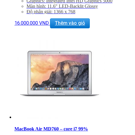
Graphics: Integrated Intel HD Graphics 5000
Màn hình: 11.6″ LED-Backlit Glossy
Độ phân giải: 1366 x 768
Cổng mạng: 802.11ac Wi-Fi, Bluetooth 4.0
Khe cắm: Dual USB 3.0 Ports, One Thunderbolt Port
16.000.000
VND
Thêm vào giỏ
Thiết bị nghe nhìn: 720p FaceTime HD Camera
Hệ điều hành: Includes Mac OS X 10.9 or OS X 10.8
Giảm 20% khi mua phụ kiện túi chống sốc và dán
máy
Bảo hành 6 tháng, đổi trả trong 15 ngày
Miễn phí vận chuyển trên toàn quốc
Miễn phí hỗ trợ cài đặt phần mềm
MacBook Air MD760 – core i7 99%