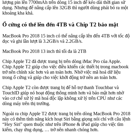
lượng pin lên 7700mAh trên dòng 15 inch để kéo dài thời gian sử
dụng. Nhưng để nâng cấp lên 32GB thì người dùng phải bỏ ra một
khoảng kha khá.
Ổ cứng có thể lên đến 4TB và Chip T2 bảo mật
MacBook Pro 2018 15 inch có thể nâng cấp lên đến 4TB với tốc độ
đọc và ghi lần lượt là 3.2GB/s và 2.2GB/s.
MacBook Pro 2018 13 inch thì tối đa là 2TB
Chip Apple T2 đã được trang bị trên dòng iMac Pro của Apple.
Chip Apple T2 giúp cho việc điều khiển các thiết bị trong macbook
trở nên chính xác hơn và an toàn hơn. Nhờ việc mã hoá dữ liệu
trong ổ cứng và giúp cho việc khởi động trở nên an toàn hơn.
Chip Apple T2 còn được trang bị để hỗ trợ thanh Touchbar và
TouchID giúp nó hoạt động thông minh hơn và bảo mật hơn nhờ
vào cơ chế xử lý mã hoá độc lập không xử lý trên CPU như các
dòng máy trên thị trường.
Ngoài ra chip Apple T2 được trang bị trên dòng MacBook Pro 2018
này có thêm tính năng kích hoạt Siri bằng giọng nói chỉ với câu lệnh
“Hey Siri” quen thuộc như trên iPhone & iPad giúp cho việc tìm
kiếm, chạy ứng dụng, … trở nên nhanh chóng hơn.