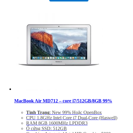
– Thiết bị nghe nhìn: 720p FaceTime HD Camera,
SDXC Card Slot
– Hệ điều hành: : Mac OS X Yosemite 10.10
–
Giảm 20% khi mua phụ kiện túi chống sốc và dán
máy
– Bảo hành 12 tháng, đổi trả trong 15 ngày
– Miễn phí vận chuyển trên toàn quốc
– Miễn phí hỗ trợ cài đặt phần mềm
MacBook Air MD712 – core i7/512GB/8GB 99%
Tình Trạng
: New 99% Hoặc OpenBox
CPU 1.8GHz Intel Core i7 Dual-Core (Haswell)
RAM 8GB 1600MHz LPDDR3
Ổ cứng SSD: 512GB