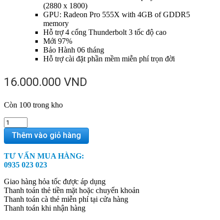
(2880 x 1800)
GPU: Radeon Pro 555X with 4GB of GDDR5
memory
Hỗ trợ 4 cổng Thunderbolt 3 tốc độ cao
Mới 97%
Bảo Hành 06 tháng
Hỗ trợ cài đặt phần mềm miễn phí trọn đời
16.000.000
VND
Còn 100 trong kho
MacBook
Pro
Thêm vào giỏ hàng
15
inch
TƯ VẤN MUA HÀNG:
2018
0935 023 023
256Gb
MR932
Giao hàng hỏa tốc được áp dụng
-
Thanh toán thẻ tiền mặt hoặc chuyển khoản
97%
Thanh toán cà thẻ miễn phí tại cửa hàng
quantity
Thanh toán khi nhận hàng