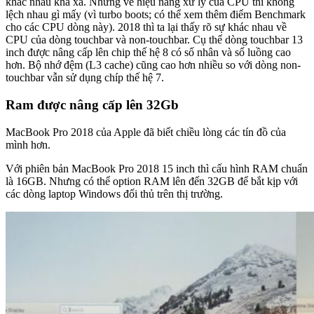
khác nhau khá xa. Nhưng về hiệu năng xử lý của CPU thì không
lệch nhau gì mấy (vì turbo boots; có thể xem thêm điểm Benchmark
cho các CPU dòng này). 2018 thì ta lại thấy rõ sự khác nhau về
CPU của dòng touchbar và non-touchbar. Cụ thể dòng touchbar 13
inch được nâng cấp lên chip thế hệ 8 có số nhân và số luồng cao
hơn. Bộ nhớ đệm (L3 cache) cũng cao hơn nhiều so với dòng non-
touchbar vẫn sử dụng chíp thế hệ 7.
Ram được nâng cấp lên 32Gb
MacBook Pro 2018 của Apple đã biết chiều lòng các tín đồ của
mình hơn.
Với phiên bản MacBook Pro 2018 15 inch thì cấu hình RAM chuẩn
là 16GB. Nhưng có thể option RAM lên đến 32GB để bắt kịp với
các dòng laptop Windows đối thủ trên thị trường.