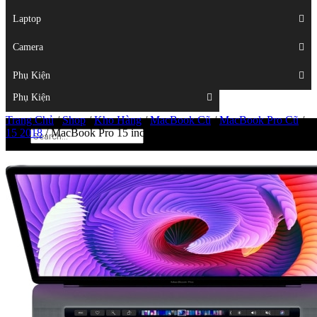
Displays
Laptop
Laptop
Camera
Camera
Phụ Kiện
Top
Phụ Kiện
Trang Chủ
/
Shop
/
Kho Hàng
/
MacBook Cũ
/
MacBook Pro Cũ
/
15 2018
/
MacBook Pro 15 inch 2018 256Gb MR932 – 97%