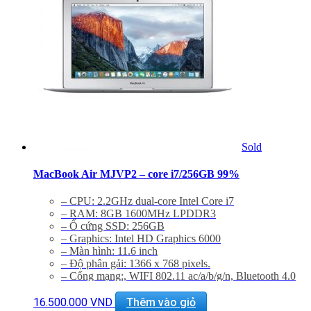
Giảm 20% khi mua phụ kiện túi chống sốc và dán
máy
Bảo hành 6 tháng, đổi trả trong 15 ngày
Miễn phí vận chuyển trên toàn quốc
Miễn phí hỗ trợ cài đặt phần mềm
Sold
MacBook Air MJVP2 – core i7/256GB 99%
– CPU: 2.2GHz dual-core Intel Core i7
– RAM: 8GB 1600MHz LPDDR3
– Ổ cứng SSD: 256GB
– Graphics: Intel HD Graphics 6000
– Màn hình: 11.6 inch
– Độ phân gải: 1366 x 768 pixels.
– Cổng mạng:, WIFI 802.11 ac/a/b/g/n, Bluetooth 4.0
– Khe cắm: 2 cổng USB 3.0, Thunderbolt , Cổng sạc
MagSafe 2, Jack 3.5mm, Khe đọc SDXC card
16.500.000
VND
Thêm vào giỏ