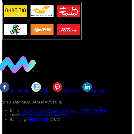
Facebook
Zalo
Pinterest
Linkedin
TRUNG TÂM MUA SẮM MACSTORE
Địa chỉ:
Số 132 Lê Lai, Phường Bến Thành, TP Hồ Chí Minh
Email:
hotromacstore@gmail.com
Bán hàng:
0935023023
(24/7)