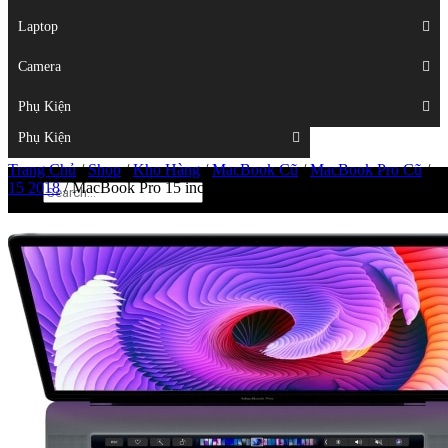
Displays
Laptop
Laptop
Camera
Camera
Phụ Kiện
Top
Phụ Kiện
Trang Chủ
/
Shop
/
Kho Hàng
/
MacBook Cũ
/
MacBook Pro Cũ
/
15 2018
/
MacBook Pro 15 inch 2018 256Gb MR962 – 98%