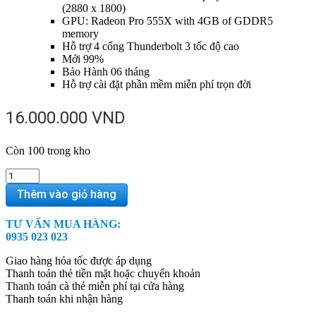
(2880 x 1800)
GPU: Radeon Pro 555X with 4GB of GDDR5
memory
Hỗ trợ 4 cổng Thunderbolt 3 tốc độ cao
Mới 99%
Bảo Hành 06 tháng
Hỗ trợ cài đặt phần mềm miễn phí trọn đời
16.000.000
VND
Còn 100 trong kho
MacBook
Pro
Thêm vào giỏ hàng
15
inch
TƯ VẤN MUA HÀNG:
2018
0935 023 023
256Gb
MR962
Giao hàng hỏa tốc được áp dụng
-
Thanh toán thẻ tiền mặt hoặc chuyển khoản
98%
Thanh toán cà thẻ miễn phí tại cửa hàng
quantity
Thanh toán khi nhận hàng