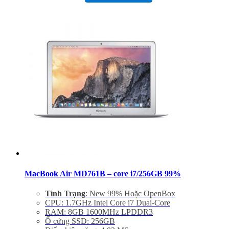
SDXC Card Slot
Hệ điều hành: Mac OS X 10.9 or OS X 10.8
Giảm 20% khi mua phụ kiện túi chống sốc và dán
máy
Bảo hành 3 tháng, đổi trả trong 15 ngày
Miễn phí vận chuyển trên toàn quốc
Miễn phí hỗ trợ cài đặt phần mềm
MacBook Air MD761B – core i7/256GB 99%
Tình Trạng
: New 99% Hoặc OpenBox
CPU: 1.7GHz Intel Core i7 Dual-Core
RAM: 8GB 1600MHz LPDDR3
Ổ cứng SSD: 256GB