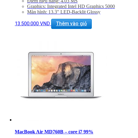
Điểm hiệu năng: 4.03 MS
Graphics: Integrated Intel HD Graphics 5000
Màn hình: 13.3″ LED-Backlit Glossy
Độ phân giải: 1440 x 900
Cổng mạng: 802.11ac Wi-Fi, Bluetooth 4.0
13.500.000
VND
Thêm vào giỏ
Khe cắm: Dual USB 3.0 Ports, One Thunderbolt Port
Thiết bị nghe nhìn: 720p FaceTime HD Camera,
SDXC Card Slot
Hệ điều hành: Mac OS X 10.9 or OS X 10.8
Giảm 20% khi mua phụ kiện túi chống sốc và dán
máy
Bảo hành 6 tháng, đổi trả trong 15 ngày
Miễn phí vận chuyển trên toàn quốc
Miễn phí hỗ trợ cài đặt phần mềm
MacBook Air MD760B – core i7 99%