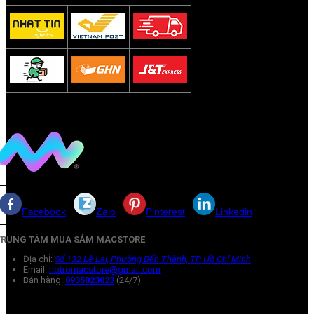
Facebook
Zalo
Pinterest
Linkedin
TRUNG TÂM MUA SẮM MACSTORE
Địa chỉ:
Số 132 Lê Lai, Phường Bến Thành, TP Hồ Chí Minh
Email:
hotromacstore@gmail.com
Bán hàng:
0935023023
(24/7)