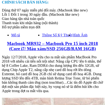
CHÍNH SÁCH BÁN HÀNG:
Dùng thử 07 ngày miễn phí đổi máy. (Macbook like new)
Lỗi 1 Đổi 1 trong 30 ngày đầu. (Macbook like new)
Giao hàng tận nhà toàn quốc
Thanh toán khi nhận hàng (nội thành)
Hỗ trợ phần mềm trọn đời
Mô tả
Thông Số Kỹ Thuật
Hình Ảnh
Macbook MR932 – Macbook Pro 15 inch 2018
(Core i7/ Màu xám/SSD 256GB/RAM 16GB)
Ngày 12/7/2018, Apple vừa cho ra mắt sản phẩm MacBook Pro
2018 với nhiều cải tiến nổi trội như: Nâng cấp CPU lên 6 nhân, thế
hệ 8 Coffee Lake, Ram DDR4 cho dung lượng lên đến 32GB, sử
dụng Chip Apple T2, nâng cấp nhẹ card đồ hoạ rời lên dòng
Extreme, bỏ card đồ hoạ 2GB chỉ sử dụng card đồ hoạ 4GB. Dung
lượng SSD lên đến 4TB, màn hình Retina True Tone, từ bỏ phiên
bản không thanh cảm ứng (non touchbar)…Các tín đồ Apple đã chờ
đợi một sản phẩm đặc biệt này, hy vọng nó sẽ là điểm hút lớn cho
Apple trong đợt ra mắt vừa qua.