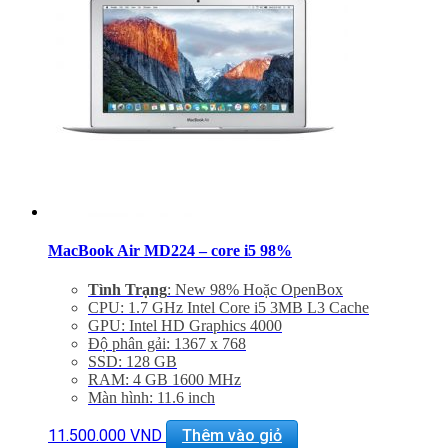
Miễn phí vận chuyển trên toàn quốc
Miễn phí hỗ trợ cài đặt phần mềm
MacBook Air MD224 – core i5 98%
Tình Trạng
: New 98% Hoặc OpenBox
CPU: 1.7 GHz Intel Core i5 3MB L3 Cache
GPU: Intel HD Graphics 4000
Độ phân gải: 1367 x 768
SSD: 128 GB
RAM: 4 GB 1600 MHz
Màn hình: 11.6 inch
Khe cắm: Dual USB 3.0 Ports, One Thunderbolt Port
Thiết bị nghe nhìn: 720p FaceTime HD Camera,
11.500.000
VND
Thêm vào giỏ