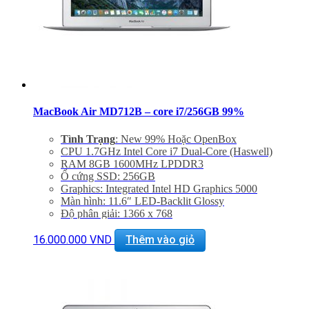
MacBook Air MD712B – core i7/256GB 99%
Tình Trạng
: New 99% Hoặc OpenBox
CPU 1.7GHz Intel Core i7 Dual-Core (Haswell)
RAM 8GB 1600MHz LPDDR3
Ổ cứng SSD: 256GB
Graphics: Integrated Intel HD Graphics 5000
Màn hình: 11.6″ LED-Backlit Glossy
Độ phân giải: 1366 x 768
Cổng mạng: 802.11ac Wi-Fi, Bluetooth 4.0
Khe cắm: Dual USB 3.0 Ports, One Thunderbolt Port
16.000.000
VND
Thêm vào giỏ
Thiết bị nghe nhìn: 720p FaceTime HD Camera
Hệ điều hành: Includes Mac OS X 10.9 or OS X 10.8
Giảm 20% khi mua phụ kiện túi chống sốc và dán
máy
Bảo hành 6 tháng, đổi trả trong 15 ngày