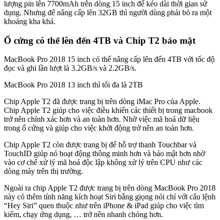
lượng pin lên 7700mAh trên dòng 15 inch để kéo dài thời gian sử
dụng. Nhưng để nâng cấp lên 32GB thì người dùng phải bỏ ra một
khoảng kha khá.
Ổ cứng có thể lên đến 4TB và Chip T2 bảo mật
MacBook Pro 2018 15 inch có thể nâng cấp lên đến 4TB với tốc độ
đọc và ghi lần lượt là 3.2GB/s và 2.2GB/s.
MacBook Pro 2018 13 inch thì tối đa là 2TB
Chip Apple T2 đã được trang bị trên dòng iMac Pro của Apple.
Chip Apple T2 giúp cho việc điều khiển các thiết bị trong macbook
trở nên chính xác hơn và an toàn hơn. Nhờ việc mã hoá dữ liệu
trong ổ cứng và giúp cho việc khởi động trở nên an toàn hơn.
Chip Apple T2 còn được trang bị để hỗ trợ thanh Touchbar và
TouchID giúp nó hoạt động thông minh hơn và bảo mật hơn nhờ
vào cơ chế xử lý mã hoá độc lập không xử lý trên CPU như các
dòng máy trên thị trường.
Ngoài ra chip Apple T2 được trang bị trên dòng MacBook Pro 2018
này có thêm tính năng kích hoạt Siri bằng giọng nói chỉ với câu lệnh
“Hey Siri” quen thuộc như trên iPhone & iPad giúp cho việc tìm
kiếm, chạy ứng dụng, … trở nên nhanh chóng hơn.