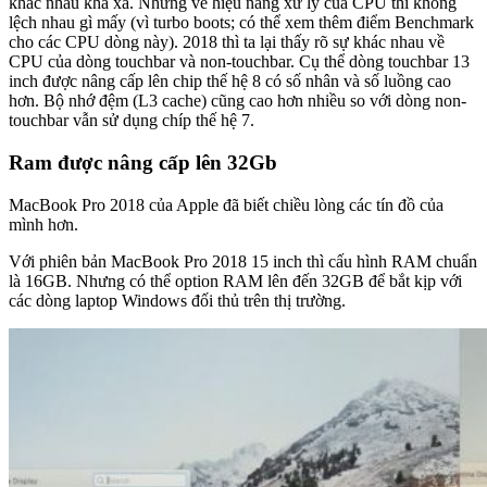
khác nhau khá xa. Nhưng về hiệu năng xử lý của CPU thì không
lệch nhau gì mấy (vì turbo boots; có thể xem thêm điểm Benchmark
cho các CPU dòng này). 2018 thì ta lại thấy rõ sự khác nhau về
CPU của dòng touchbar và non-touchbar. Cụ thể dòng touchbar 13
inch được nâng cấp lên chip thế hệ 8 có số nhân và số luồng cao
hơn. Bộ nhớ đệm (L3 cache) cũng cao hơn nhiều so với dòng non-
touchbar vẫn sử dụng chíp thế hệ 7.
Ram được nâng cấp lên 32Gb
MacBook Pro 2018 của Apple đã biết chiều lòng các tín đồ của
mình hơn.
Với phiên bản MacBook Pro 2018 15 inch thì cấu hình RAM chuẩn
là 16GB. Nhưng có thể option RAM lên đến 32GB để bắt kịp với
các dòng laptop Windows đối thủ trên thị trường.