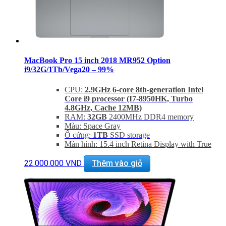
MacBook Pro 15 inch 2018 MR952 Option
i9/32G/1Tb/Vega20 – 99%
CPU:
2.9GHz 6-core 8th-generation Intel
Core i9 processor (I7-8950HK, Turbo
4.8GHz, Cache 12MB)
RAM:
32GB
2400MHz DDR4 memory
Màu: Space Gray
Ổ cứng:
1TB
SSD storage
Màn hình: 15.4 inch Retina Display with True
Tone (2880 x 1800)
GPU:
Vega 20 with HBM2
4GB of GDDR5
22.000.000
VND
Thêm vào giỏ
memory
Hỗ trợ 4 cổng Thunderbolt 3 tốc độ cao
Mới 99% Apple Care 2022
Bảo Hành 12 tháng
Hỗ trợ cài đặt phần mềm miễn phí trọn đời