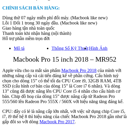
CHÍNH SÁCH BÁN HÀNG:
Dùng thử 07 ngày miễn phí đổi máy. (Macbook like new)
Lỗi 1 Đổi 1 trong 30 ngày đầu. (Macbook like new)
Giao hàng tận nhà toàn quốc
Thanh toán khi nhận hàng (nội thành)
Hỗ trợ phần mềm trọn đời
Mô tả
Thông Số Kỹ Thuật
Hình Ảnh
Macbook Pro 15 inch 2018 – MR952
Apple vừa cho ra mắt sản phẩm
Macbook Pro 2018
của mình với
những nâng cấp và cải tiến đáng kể về phần cứng. Cấu hình tuỳ
chọn cho dòng 15” có thể tối đa CPU Core i9, 32GB RAM, 4TB
SSD (cấu hình cơ bản của dòng 15” là Core i7 6 nhân). Và dòng
13” cũng đã được nâng lên CPU Core i5 4 nhân cho cấu hình cơ
bản. Chip đồ hoạ của dòng 15” được nâng cấp từ Radeon Pro
555/560 lên Radeon Pro 555X / 560X với hiệu năng tăng đáng kể.
CPU: đây có lẻ là nâng cấp lớn nhất, với việc sử dụng chip Core i5,
i7, i9 thế hệ 8 thì hiệu năng của chiếc Macbook Pro 2018 gần như là
gấp đôi so với dòng
Macbook Pro 2017
.