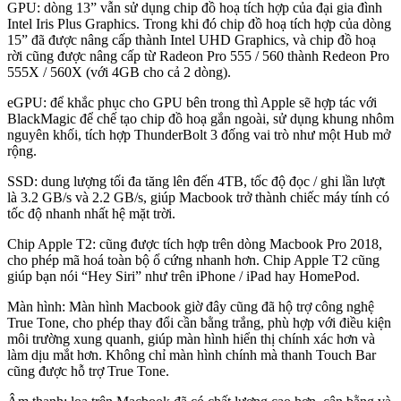
GPU: dòng 13” vẫn sử dụng chip đồ hoạ tích hợp của đại gia đình
Intel Iris Plus Graphics. Trong khi đó chip đồ hoạ tích hợp của dòng
15” đã được nâng cấp thành Intel UHD Graphics, và chip đồ hoạ
rời cũng được nâng cấp từ Radeon Pro 555 / 560 thành Redeon Pro
555X / 560X (với 4GB cho cả 2 dòng).
eGPU: để khắc phục cho GPU bên trong thì Apple sẽ hợp tác với
BlackMagic để chế tạo chip đồ hoạ gắn ngoài, sử dụng khung nhôm
nguyên khối, tích hợp ThunderBolt 3 đống vai trò như một Hub mở
rộng.
SSD: dung lượng tối đa tăng lên đến 4TB, tốc độ đọc / ghi lần lượt
là 3.2 GB/s và 2.2 GB/s, giúp Macbook trở thành chiếc máy tính có
tốc độ nhanh nhất hệ mặt trời.
Chip Apple T2: cũng được tích hợp trên dòng Macbook Pro 2018,
cho phép mã hoá toàn bộ ổ cứng nhanh hơn. Chip Apple T2 cũng
giúp bạn nói “Hey Siri” như trên iPhone / iPad hay HomePod.
Màn hình: Màn hình Macbook giờ đây cũng đã hộ trợ công nghệ
True Tone, cho phép thay đổi cần bằng trắng, phù hợp với điều kiện
môi trường xung quanh, giúp màn hình hiển thị chính xác hơn và
làm dịu mắt hơn. Không chỉ màn hình chính mà thanh Touch Bar
cũng được hỗ trợ True Tone.