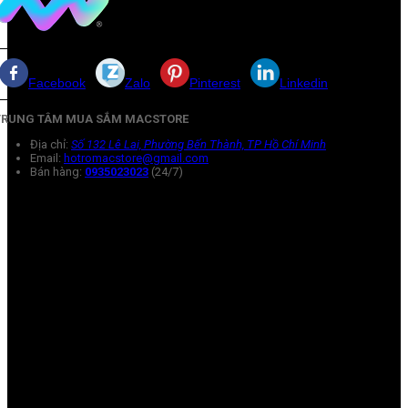
Facebook
Zalo
Pinterest
Linkedin
TRUNG TÂM MUA SẮM MACSTORE
Địa chỉ:
Số 132 Lê Lai, Phường Bến Thành, TP Hồ Chí Minh
Email:
hotromacstore@gmail.com
Bán hàng:
0935023023
(24/7)