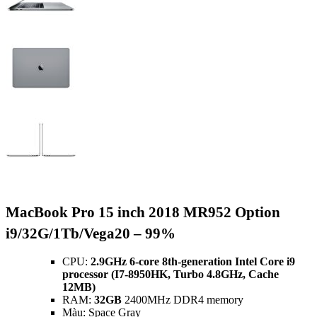
MacBook Pro 15 inch 2018 MR952 Option
i9/32G/1Tb/Vega20 – 99%
CPU:
2.9GHz 6-core 8th-generation Intel Core i9
processor (I7-8950HK, Turbo 4.8GHz, Cache
12MB)
RAM:
32GB
2400MHz DDR4 memory
Màu: Space Gray