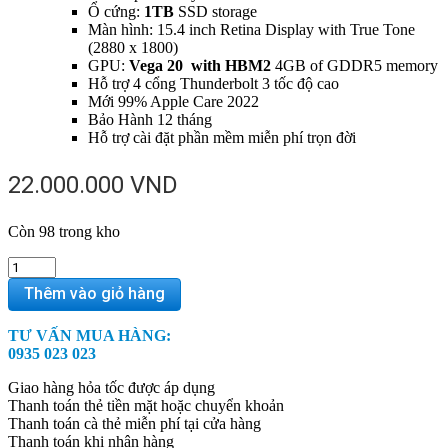
Ổ cứng:
1TB
SSD storage
Màn hình: 15.4 inch Retina Display with True Tone
(2880 x 1800)
GPU:
Vega 20 with HBM2
4GB of GDDR5 memory
Hỗ trợ 4 cổng Thunderbolt 3 tốc độ cao
Mới 99% Apple Care 2022
Bảo Hành 12 tháng
Hỗ trợ cài đặt phần mềm miễn phí trọn đời
22.000.000
VND
Còn 98 trong kho
MacBook
Pro
Thêm vào giỏ hàng
15
inch
TƯ VẤN MUA HÀNG:
2018
0935 023 023
MR952
Option
Giao hàng hỏa tốc được áp dụng
i9/32G/1Tb/Vega20
Thanh toán thẻ tiền mặt hoặc chuyển khoản
-
Thanh toán cà thẻ miễn phí tại cửa hàng
99%
Thanh toán khi nhận hàng
quantity