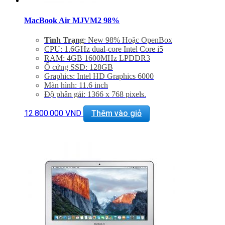
MacBook Air MJVM2 98%
Tình Trạng
: New 98% Hoặc OpenBox
CPU: 1.6GHz dual-core Intel Core i5
RAM: 4GB 1600MHz LPDDR3
Ổ cứng SSD: 128GB
Graphics: Intel HD Graphics 6000
Màn hình: 11.6 inch
Độ phân gải: 1366 x 768 pixels.
Cổng mạng:, WIFI 802.11 ac/a/b/g/n, Bluetooth 4.0
Khe cắm: 2 cổng USB 3.0, Thunderbolt , Cổng sạc
12.800.000
VND
Thêm vào giỏ
MagSafe 2, Jack 3.5mm, Khe đọc SDXC card
Thiết bị nghe nhìn: 720p FaceTime HD Camera,
SDXC Card Slot
Hệ điều hành: Mac OS X Yosemite 10.10
Giảm 20% khi mua phụ kiện túi chống sốc và dán
máy
Bảo hành 06 tháng, đổi trả trong 7 ngày
Miễn phí vận chuyển trên toàn quốc
Miễn phí hỗ trợ cài đặt phần mềm