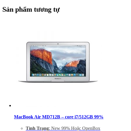
Hỗ trợ 4 cổng Thunderbolt 3 tốc độ cao
Sản phẩm tương tự
Mới 100% Bảo Hành 12 tháng chính hãng
Hỗ trợ cài đặt phần mềm miễn phí trọn đời
MacBook Air MD712B – core i7/512GB 99%
Tình Trạng
: New 99% Hoặc OpenBox