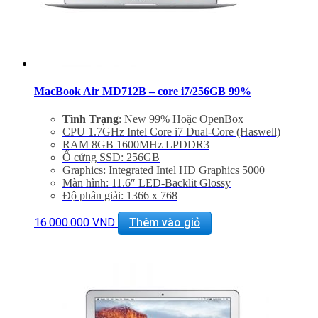
MacBook Air MD712B – core i7/256GB 99%
Tình Trạng
: New 99% Hoặc OpenBox
CPU 1.7GHz Intel Core i7 Dual-Core (Haswell)
RAM 8GB 1600MHz LPDDR3
Ổ cứng SSD: 256GB
Graphics: Integrated Intel HD Graphics 5000
Màn hình: 11.6″ LED-Backlit Glossy
Độ phân giải: 1366 x 768
Cổng mạng: 802.11ac Wi-Fi, Bluetooth 4.0
Khe cắm: Dual USB 3.0 Ports, One Thunderbolt Port
16.000.000
VND
Thêm vào giỏ
Thiết bị nghe nhìn: 720p FaceTime HD Camera
Hệ điều hành: Includes Mac OS X 10.9 or OS X 10.8
Giảm 20% khi mua phụ kiện túi chống sốc và dán
máy
Bảo hành 6 tháng, đổi trả trong 15 ngày
Miễn phí vận chuyển trên toàn quốc
Miễn phí hỗ trợ cài đặt phần mềm