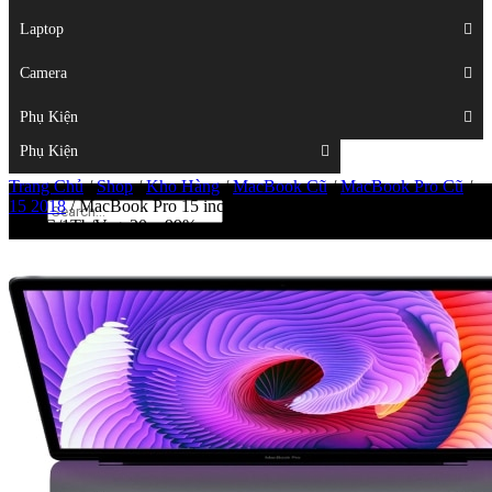
Displays
Laptop
Laptop
Camera
Camera
Phụ Kiện
Top
Phụ Kiện
Trang Chủ
/
Shop
/
Kho Hàng
/
MacBook Cũ
/
MacBook Pro Cũ
/
15 2018
/
MacBook Pro 15 inch 2018 MR952 Option
i9/32G/1Tb/Vega20 – 99%