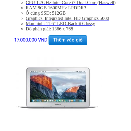
CPU 1.7GHz Intel Core i7 Dual-Core (Haswell)
RAM 8GB 1600MHz LPDDR3
Ổ cứng SSD: 512GB
Graphics: Integrated Intel HD Graphics 5000
Màn hình: 11.6″ LED-Backlit Glossy
Độ phân giải: 1366 x 768
Cổng mạng: 802.11ac Wi-Fi, Bluetooth 4.0
Khe cắm: Dual USB 3.0 Ports, One Thunderbolt Port
17.000.000
VND
Thêm vào giỏ
Thiết bị nghe nhìn: 720p FaceTime HD Camera
Hệ điều hành: Includes Mac OS X 10.9 or OS X 10.8
Giảm 20% khi mua phụ kiện túi chống sốc và dán
máy
Bảo hành 6 tháng, đổi trả trong 15 ngày
Miễn phí vận chuyển trên toàn quốc
Miễn phí hỗ trợ cài đặt phần mềm