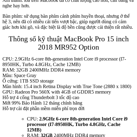
Âm thanh: loa trên Macbook đã có chất lượng cao hơn, cân bằng và
nghe hay hơn.
Bàn phím: sử dụng bàn phím cánh phím huyền thoại, nhưng ở thế
hệ 3, nên đã có nhiều cải tiến vượt bậc, giúp người dùng có cảm
giác hơn khi gõ, và đặc biệt là độ bền cũng được cải thiện rất nhiều.
Thông số kỹ thuật MacBook Pro 15 inch
2018 MR952 Option
CPU: 2.9GHz 6-core 8th-generation Intel Core i9 processor (I7-
8950HK, Turbo 4.8GHz, Cache 12MB)
RAM: 32GB 2400MHz DDR4 memory
Màu: Space Gray
Ổ cứng: 1TB SSD storage
Màn hình: 15.4 inch Retina Display with True Tone (2880 x 1800)
GPU: Radeon Pro 560X with 4GB of GDDR5 memory
Hỗ trợ 4 cổng Thunderbolt 3 tốc độ cao
Mới 99% Bảo Hành 12 tháng chính hãng
Hỗ trợ cài đặt phần mềm miễn phí trọn đời
CPU:
2.9GHz 6-core 8th-generation Intel Core i9
processor (I7-8950HK, Turbo 4.8GHz, Cache
12MB)
RAM:
32GB
2400MHz DDR4 memory