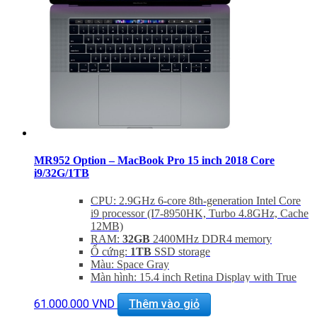
MR952 Option – MacBook Pro 15 inch 2018 Core
i9/32G/1TB
CPU: 2.9GHz 6-core 8th-generation Intel Core
i9 processor (I7-8950HK, Turbo 4.8GHz, Cache
12MB)
RAM:
32GB
2400MHz DDR4 memory
Ổ cứng:
1TB
SSD storage
Màu: Space Gray
Màn hình: 15.4 inch Retina Display with True
Tone (2880 x 1800)
GPU: Radeon Pro 560X with 4GB of GDDR5
61.000.000
VND
Thêm vào giỏ
memory