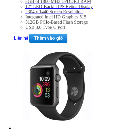
8GB of 1866 MHz LPDDR3 RAM
12″ LED-Backlit IPS Retina Display
2304 x 1440 Screen Resolution
Integrated Intel HD Graphics 515
512GB PCIe-Based Flash Storage
USB 3.0 Type-C Port
802.11ac Wi-Fi, Bluetooth 4.0
Force Touch Trackpad
Liên hệ
Thêm vào giỏ
Mac OS X El Capitan or macOS Sierra
BẢO HÀNH 2 NĂM.