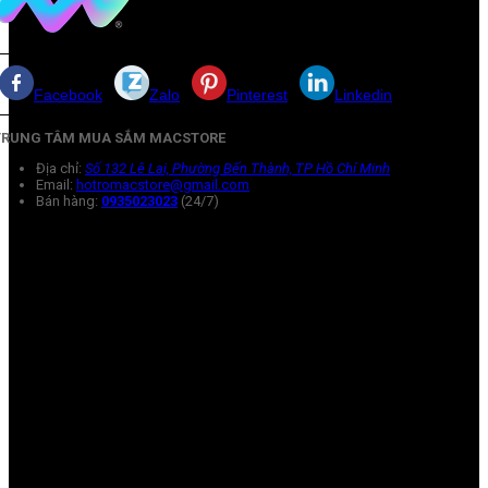
Facebook
Zalo
Pinterest
Linkedin
TRUNG TÂM MUA SẮM MACSTORE
Địa chỉ:
Số 132 Lê Lai, Phường Bến Thành, TP Hồ Chí Minh
Email:
hotromacstore@gmail.com
Bán hàng:
0935023023
(24/7)