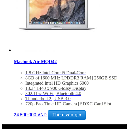
Macbook Air MQD42
1.8 GHz Intel Core i5 Dual-Core
8GB of 1600 MHz LPDDR3 RAM | 256GB SSD
Integrated Intel HD Graphics 6000
13.3″ 1440 x 900 Glossy Display
802.11ac Wi-Fi | Bluetooth 4.0
Thunderbolt 2 | USB 3.0
720p FaceTime HD Camera | SDXC Card Slot
Stereo Speakers | Dual Built-In Mics
Slim, Lightweight Design
24.800.000
VND
Thêm vào giỏ
macOS Sierra
BẢO HÀNH 2 NĂM.