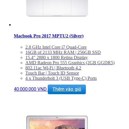
Macbook Pro 2017 MPTU2 (Silver)
2.8 GHz Intel Core i7 Quad-Core
16GB of 2133 MHz RAM | 256GB SSD
15.4″ 2880 x 1800 Retina Display
AMD Radeon Pro 555 Graphics (2GB GGDR5)
802.11ac Wi-Fi | Bluetooth 4.2
Touch Bar | Touch ID Sensor
4 x Thunderbolt 3 (USB Type-C) Ports
3.5mm Headphone Jack | Stereo Speakers
Force Touch Trackpad
40.000.000
VND
Thêm vào giỏ
macOS Sierra
BẢO HÀNH 1 NĂM.