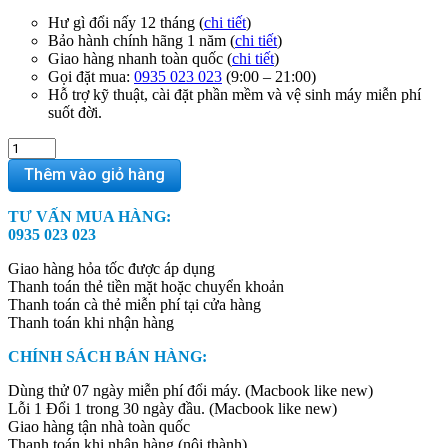
Hư gì đổi nấy 12 tháng (
chi tiết
)
Bảo hành chính hãng 1 năm (
chi tiết
)
Giao hàng nhanh toàn quốc (
chi tiết
)
Gọi đặt mua:
0935 023 023
(9:00 – 21:00)
Hỗ trợ kỹ thuật, cài đặt phần mềm và vệ sinh máy miễn phí
suốt đời.
Macbook
Pro
Thêm vào giỏ hàng
2017
MPXU2
TƯ VẤN MUA HÀNG:
(Silver)
0935 023 023
quantity
Giao hàng hỏa tốc được áp dụng
Thanh toán thẻ tiền mặt hoặc chuyển khoản
Thanh toán cà thẻ miễn phí tại cửa hàng
Thanh toán khi nhận hàng
CHÍNH SÁCH BÁN HÀNG:
Dùng thử 07 ngày miễn phí đổi máy. (Macbook like new)
Lỗi 1 Đổi 1 trong 30 ngày đầu. (Macbook like new)
Giao hàng tận nhà toàn quốc
Thanh toán khi nhận hàng (nội thành)