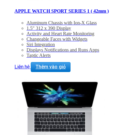
APPLE WATCH SPORT SERIES 1 ( 42mm )
Aluminum Chassis with Ion-X Glass
1.5″ 312 x 390 Display
Activity and Heart Rate Monitoring
Changeable Faces with Widgets
Siri Integration
Displays Notifications and Runs Apps
Taptic Alerts
Apple Pay
Bluetooth 4.0, 802.11b/g/n Wi-Fi
Liên hệ
Thêm vào giỏ
Apple watchOS 3