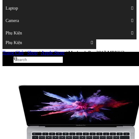
Displays
Laptop
Laptop
Camera
Camera
Phụ Kiện
Top
Phụ Kiện
Trang Chủ
/
Shop
/
Apple Store
/
Macbook Pro 2017 MPXU2
(Silver)