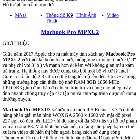
Hỗ trợ phần mềm trọn đời
Mô tả
Thông Số Kỹ
Hình Ảnh
Video
Thuật
Macbook Pro MPXU2
GIỚI THIỆU
Giữa năm 2017 Apple cho ra mắt máy tính xách tay
Macbook Pro
MPXU2
với thiết kế hoàn toàn mới, mỏng nhẹ ( mỏng ở mức 0,59″
và nhẹ chỉ với 3 lb ) và mạnh hơn đi kèm với không gian màu xám
trẻ trung. Hệ thống này được cung cấp bởi một bộ vi xử lý Intel
Core i5 có tốc độ 2.3 Ghz có thể tăng tốc độ lên đến 3,6 GHz trong
những trường hợp cần thiết, bộ nhớ RAM 8GB 1866 MHz
LPDDR3 giúp đảm bảo đa nhiệm trơn tru và cũng cho phép máy
tính nhanh chóng truy cập các tập tin và chương trình được sử dụng
thường xuyên.
Macbook Pro MPXU2
sở hữu màn hình IPS Retina 13.3 “có tính
năng phân giải màn hình WQXGA 2560 x 1600 với mật độ pixel
227 ppi, có đèn nền LED với độ sáng tối đa 500 nits và hỗ trợ phạm
vi màu rộng P3. Một hình ảnh sắc nét, rõ ràng cho phép bạn có thể
xuất ra video để hiển thị bên ngoài bằng cách sử dụng cổng
Thunderbolt 3 của hệ thống, có tính năng đầu ra DisplayPort. Một