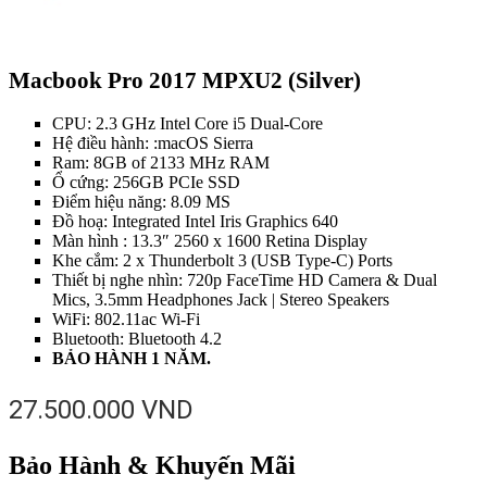
Macbook Pro 2017 MPXU2 (Silver)
CPU: 2.3 GHz Intel Core i5 Dual-Core
Hệ điều hành: :macOS Sierra
Ram: 8GB of 2133 MHz RAM
Ổ cứng: 256GB PCIe SSD
Điểm hiệu năng: 8.09 MS
Đồ hoạ: Integrated Intel Iris Graphics 640
Màn hình : 13.3″ 2560 x 1600 Retina Display
Khe cắm: 2 x Thunderbolt 3 (USB Type-C) Ports
Thiết bị nghe nhìn: 720p FaceTime HD Camera & Dual
Mics, 3.5mm Headphones Jack | Stereo Speakers
WiFi: 802.11ac Wi-Fi
Bluetooth: Bluetooth 4.2
BẢO HÀNH 1 NĂM.
27.500.000
VND
Bảo Hành & Khuyến Mãi