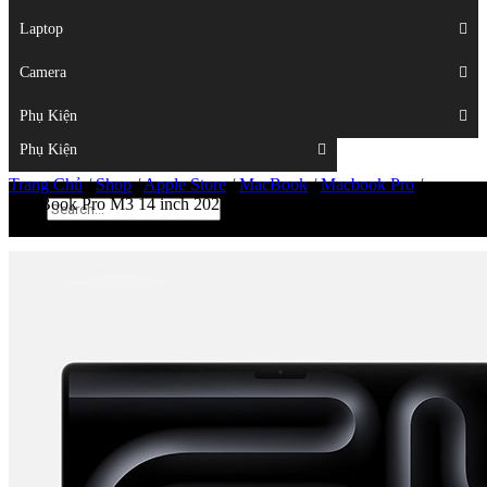
Displays
Laptop
Laptop
Camera
Camera
Phụ Kiện
Top
Phụ Kiện
Trang Chủ
/
Shop
/
Apple Store
/
MacBook
/
Macbook Pro
/
MacBook Pro M3 14 inch 2023 New – (M3/24GB/512GB/Space
Gray)