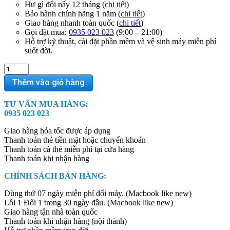
Hư gì đổi nấy 12 tháng (
chi tiết
)
Bảo hành chính hãng 1 năm (
chi tiết
)
Giao hàng nhanh toàn quốc (
chi tiết
)
Gọi đặt mua:
0935 023 023
(9:00 – 21:00)
Hỗ trợ kỹ thuật, cài đặt phần mềm và vệ sinh máy miễn phí
suốt đời.
MacBook
Pro
Thêm vào giỏ hàng
M3
14
TƯ VẤN MUA HÀNG:
inch
0935 023 023
2023
New
Giao hàng hỏa tốc được áp dụng
–
Thanh toán thẻ tiền mặt hoặc chuyển khoản
(M3/24GB/512GB/Space
Thanh toán cà thẻ miễn phí tại cửa hàng
Gray)
Thanh toán khi nhận hàng
quantity
CHÍNH SÁCH BÁN HÀNG:
Dùng thử 07 ngày miễn phí đổi máy. (Macbook like new)
Lỗi 1 Đổi 1 trong 30 ngày đầu. (Macbook like new)
Giao hàng tận nhà toàn quốc
Thanh toán khi nhận hàng (nội thành)