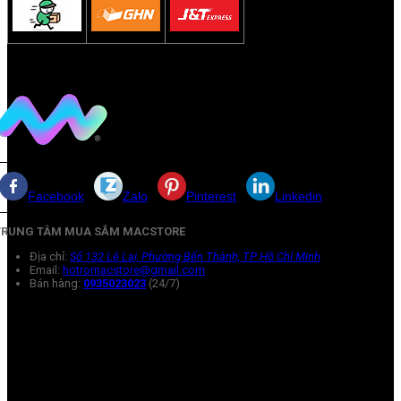
Facebook
Zalo
Pinterest
Linkedin
TRUNG TÂM MUA SẮM MACSTORE
Địa chỉ:
Số 132 Lê Lai, Phường Bến Thành, TP Hồ Chí Minh
Email:
hotromacstore@gmail.com
Bán hàng:
0935023023
(24/7)