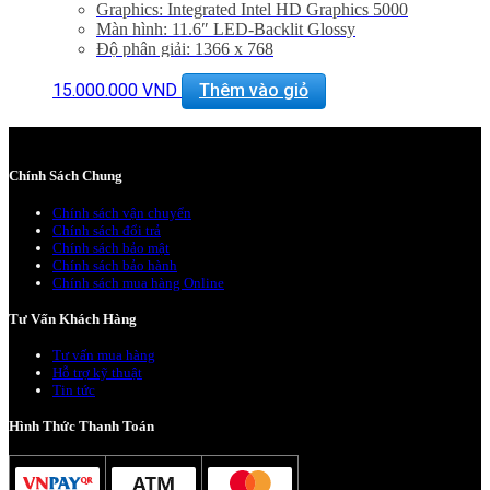
Graphics: Integrated Intel HD Graphics 5000
Màn hình: 11.6″ LED-Backlit Glossy
Độ phân giải: 1366 x 768
Cổng mạng: 802.11ac Wi-Fi, Bluetooth 4.0
Khe cắm: Dual USB 3.0 Ports, One Thunderbolt Port
15.000.000
VND
Thêm vào giỏ
Thiết bị nghe nhìn: 720p FaceTime HD Camera
Hệ điều hành: Includes Mac OS X 10.9 or OS X 10.8
Giảm 20% khi mua phụ kiện túi chống sốc và dán
máy
Chính Sách Chung
Bảo hành 6 tháng, đổi trả trong 15 ngày
Miễn phí vận chuyển trên toàn quốc
Chính sách vận chuyển
Miễn phí hỗ trợ cài đặt phần mềm
Chính sách đổi trả
Chính sách bảo mật
Chính sách bảo hành
Chính sách mua hàng Online
Tư Vấn Khách Hàng
Tư vấn mua hàng
Hỗ trợ kỹ thuật
Tin tức
Hình Thức Thanh Toán