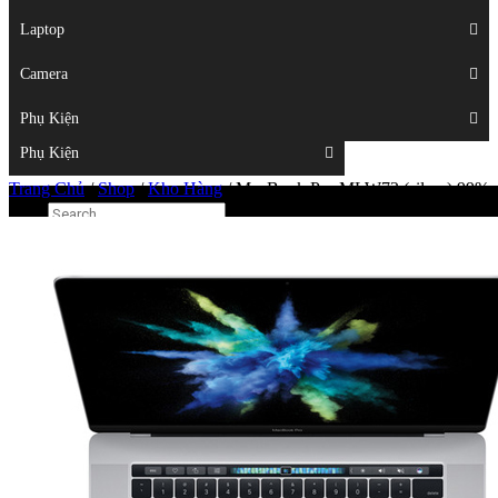
Displays
Laptop
Laptop
Camera
Camera
Phụ Kiện
Top
Phụ Kiện
Trang Chủ
/
Shop
/
Kho Hàng
/
MacBook Pro MLW72 (silver) 99%