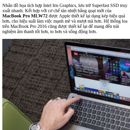
Nhân đồ họa tích hợp Intel Iris Graphics, lưu trữ Superfast SSD truy
xuất nhanh. Kết hợp với cơ chế tản nhiệt bằng quạt mới của
MacBook Pro MLW72
được Apple thiết kế lại dạng kép hiệu quả
hơn, cho hiệu suất làm việc mạnh mẽ và mượt mà hơn. Hệ thống loa
trên MacBook Pro 2016 cũng được thiết kế lại để mang đến trải
nghiệm âm thanh tốt hơn, to hơn và sống động hơn.