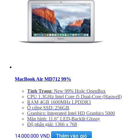
MacBook Air MD712 99%
Tình Trạng
: New 99% Hoặc OpenBox
CPU 1.3GHz Intel Core i5 Dual-Core (Haswell)
RAM 4GB 1600MHz LPDDR3
Ổ cứng SSD: 256GB
Graphics: Integrated Intel HD Graphics 5000
Màn hình: 11.6″ LED-Backlit Glossy
Độ phân giải: 1366 x 768
Cổng mạng: 802.11ac Wi-Fi, Bluetooth 4.0
Khe cắm: Dual USB 3.0 Ports, One Thunderbolt Port
14.000.000
VND
Thêm vào giỏ