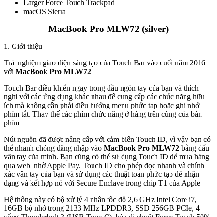
Larger Force Touch Trackpad
macOS Sierra
MacBook Pro MLW72 (silver)
1. Giới thiệu
Trải nghiệm giao diện sáng tạo của Touch Bar vào cuối năm 2016
với
MacBook Pro MLW72
Touch Bar điều khiển ngay trong đầu ngón tay của bạn và thích
nghi với các ứng dụng khác nhau để cung cấp các chức năng hữu
ích mà không cần phải điều hướng menu phức tạp hoặc ghi nhớ
phím tắt. Thay thế các phím chức năng ở hàng trên cùng của bàn
phím
Nút nguồn đã được nâng cấp với cảm biến Touch ID, vì vậy bạn có
thể nhanh chóng đăng nhập vào
MacBook Pro MLW72
bằng dấu
vân tay của mình. Bạn cũng có thể sử dụng Touch ID để mua hàng
qua web, nhờ Apple Pay. Touch ID cho phép đọc nhanh và chính
xác vân tay của bạn và sử dụng các thuật toán phức tạp để nhận
dạng và kết hợp nó với Secure Enclave trong chip T1 của Apple.
Hệ thống này có bộ xử lý 4 nhân tốc độ 2,6 GHz Intel Core i7,
16GB bộ nhớ trong 2133 MHz LPDDR3, SSD 256GB PCIe, 4
cổng Thunderbolt 3 (USB Type-C), bàn di chuột Force Touch 50%,