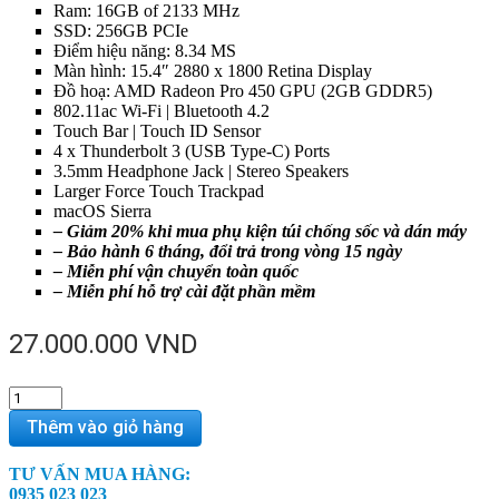
Ram: 16GB of 2133 MHz
SSD: 256GB PCIe
Điểm hiệu năng: 8.34 MS
Màn hình: 15.4″ 2880 x 1800 Retina Display
Đồ hoạ: AMD Radeon Pro 450 GPU (2GB GDDR5)
802.11ac Wi-Fi | Bluetooth 4.2
Touch Bar | Touch ID Sensor
4 x Thunderbolt 3 (USB Type-C) Ports
3.5mm Headphone Jack | Stereo Speakers
Larger Force Touch Trackpad
macOS Sierra
–
Giảm 20% khi mua phụ kiện túi chống sốc và dán máy
– Bảo hành 6 tháng, đổi trả trong vòng 15 ngày
– Miễn phí vận chuyển toàn quốc
– Miễn phí hỗ trợ cài đặt phần mềm
27.000.000
VND
MacBook
Pro
Thêm vào giỏ hàng
MLW72
(silver)
TƯ VẤN MUA HÀNG:
99%
0935 023 023
quantity