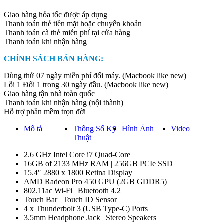
Giao hàng hỏa tốc được áp dụng
Thanh toán thẻ tiền mặt hoặc chuyển khoản
Thanh toán cà thẻ miễn phí tại cửa hàng
Thanh toán khi nhận hàng
CHÍNH SÁCH BÁN HÀNG:
Dùng thử 07 ngày miễn phí đổi máy. (Macbook like new)
Lỗi 1 Đổi 1 trong 30 ngày đầu. (Macbook like new)
Giao hàng tận nhà toàn quốc
Thanh toán khi nhận hàng (nội thành)
Hỗ trợ phần mềm trọn đời
Mô tả
Thông Số Kỹ
Hình Ảnh
Video
Thuật
2.6 GHz Intel Core i7 Quad-Core
16GB of 2133 MHz RAM | 256GB PCIe SSD
15.4″ 2880 x 1800 Retina Display
AMD Radeon Pro 450 GPU (2GB GDDR5)
802.11ac Wi-Fi | Bluetooth 4.2
Touch Bar | Touch ID Sensor
4 x Thunderbolt 3 (USB Type-C) Ports
3.5mm Headphone Jack | Stereo Speakers