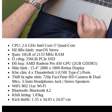
CPU: 2.6 GHz Intel Core i7 Quad-Core
Hệ điều hành: :macOS Sierra
Ram: 16GB of 2133 MHz RAM
Ổ cứng: 256GB PCIe SSD
Đồ hoạ: AMD Radeon Pro 450 GPU (2GB GDDR5)
Màn hình : 15.4″ 2880 x 1800 Retina Display
Khe cắm: 4 x Thunderbolt 3 (USB Type-C) Ports
Thiết bị nghe nhìn: 720p FaceTime HD Camera & Dual
Mics, 3.5mm Headphones Jack | Stereo Speakers
WiFi: 802.11ac Wi-Fi
Bluetooth: Bluetooth 4.2
Khối lượng: 1.83kg
Kích thước: 1.55 x 34.93 x 24.07 cm