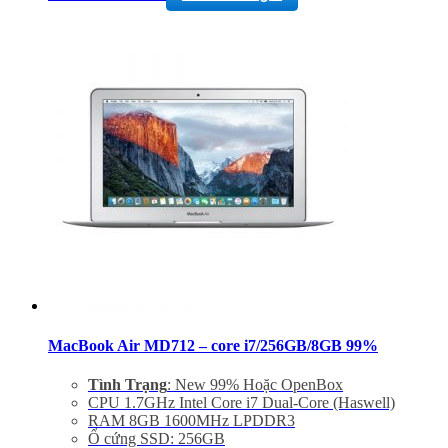
Thiết bị nghe nhìn: 720p FaceTime HD Camera
Hệ điều hành: Includes Mac OS X 10.9 or OS X 10.8
Giảm 20% khi mua phụ kiện túi chống sốc và dán
máy
Bảo hành 6 tháng, đổi trả trong 15 ngày
Miễn phí vận chuyển trên toàn quốc
Miễn phí hỗ trợ cài đặt phần mềm
MacBook Air MD712 – core i7/256GB/8GB 99%
Tình Trạng
: New 99% Hoặc OpenBox
CPU 1.7GHz Intel Core i7 Dual-Core (Haswell)
RAM 8GB 1600MHz LPDDR3
Ổ cứng SSD: 256GB