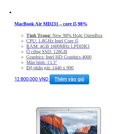
MacBook Air MD231 – core i5 98%
Tình Trạng
: New 98% Hoặc OpenBox
CPU: 1.8GHz Intel Core i5
RAM: 4GB 1600MHz LPDDR3
Ổ cứng SSD: 128GB
Graphics: Intel HD Graphics 4000
Màn hình: 13.3″
Độ phân gải: 1440 x 900
Cổng mạng: 802.11ac Wi-Fi, Bluetooth 4.0
Khe cắm: Dual USB 3.0 Ports, One Thunderbolt Port
12.800.000
VND
Thêm vào giỏ
Thiết bị nghe nhìn: 720p FaceTime HD Camera,
SDXC Card Slot
Hệ điều hành: Mac OS X 10.9 or OS X 10.8
Bảo hành 3 tháng, đổi trả trong 15 ngày
Giảm 20% khi mua phụ kiện túi chống sốc và dán
máy
Miễn phí vận chuyển trên toàn quốc
Miễn phí hỗ trợ cài đặt phần mềm