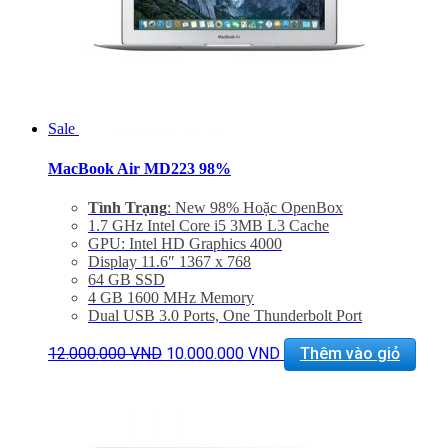
Sale
MacBook Air MD223 98%
Tình Trạng
: New 98% Hoặc OpenBox
1.7 GHz Intel Core i5 3MB L3 Cache
GPU: Intel HD Graphics 4000
Display 11.6″ 1367 x 768
64 GB SSD
4 GB 1600 MHz Memory
Dual USB 3.0 Ports, One Thunderbolt Port
720p FaceTime HD Camera, SDXC Card Slot
Giá
Giá
Mac OS X 10.9 or OS X 10.8
12.000.000
VND
10.000.000
VND
Thêm vào giỏ
gốc
hiện
–
Giảm 20% khi mua phụ kiện túi chống sốc và dán
là:
tại
máy
12.000.000 VND.
là:
– Bảo hành 3 tháng, đổi trả trong 15 ngày
10.000.000 VND.
– Miễn phí vận chuyển trên toàn quốc
– Miễn phí hỗ trợ cài đặt phần mềm