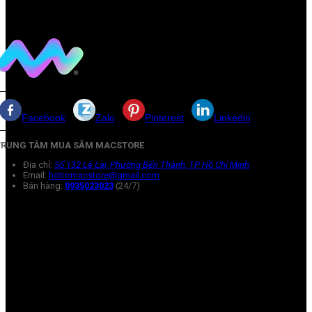
Facebook
Zalo
Pinterest
Linkedin
TRUNG TÂM MUA SẮM MACSTORE
Địa chỉ:
Số 132 Lê Lai, Phường Bến Thành, TP Hồ Chí Minh
Email:
hotromacstore@gmail.com
Bán hàng:
0935023023
(24/7)