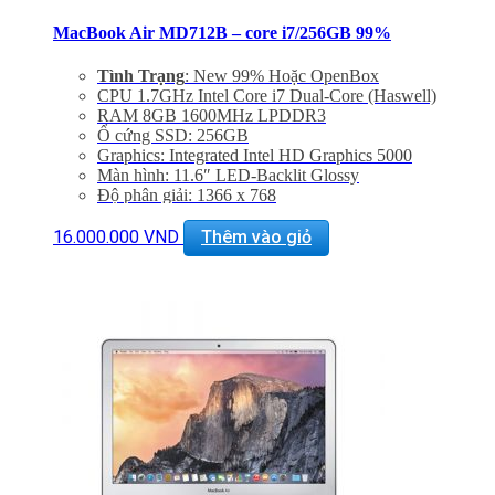
MacBook Air MD712B – core i7/256GB 99%
Tình Trạng
: New 99% Hoặc OpenBox
CPU 1.7GHz Intel Core i7 Dual-Core (Haswell)
RAM 8GB 1600MHz LPDDR3
Ổ cứng SSD: 256GB
Graphics: Integrated Intel HD Graphics 5000
Màn hình: 11.6″ LED-Backlit Glossy
Độ phân giải: 1366 x 768
Cổng mạng: 802.11ac Wi-Fi, Bluetooth 4.0
Khe cắm: Dual USB 3.0 Ports, One Thunderbolt Port
16.000.000
VND
Thêm vào giỏ
Thiết bị nghe nhìn: 720p FaceTime HD Camera
Hệ điều hành: Includes Mac OS X 10.9 or OS X 10.8
Giảm 20% khi mua phụ kiện túi chống sốc và dán
máy
Bảo hành 6 tháng, đổi trả trong 15 ngày
Miễn phí vận chuyển trên toàn quốc
Miễn phí hỗ trợ cài đặt phần mềm