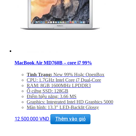
Miễn phí vận chuyển trên toàn quốc
Miễn phí hỗ trợ cài đặt phần mềm
MacBook Air MD760B – core i7 99%
Tình Trạng:
New 99% Hoặc OpenBox
CPU: 1.7GHz Intel Core i7 Dual-Core
RAM: 8GB 1600MHz LPDDR3
Ổ cứng SSD: 128GB
Điểm hiệu năng: 3.66 MS
Graphics: Integrated Intel HD Graphics 5000
Màn hình: 13.3″ LED-Backlit Glossy
Độ phân gải: 1440 x 900
Cổng mạng: 802.11ac Wi-Fi, Bluetooth 4.0
12.500.000
VND
Thêm vào giỏ
Khe cắm: Dual USB 3.0 Ports, One Thunderbolt Port
Thiết bị nghe nhìn: 720p FaceTime HD Camera,
SDXC Card Slot