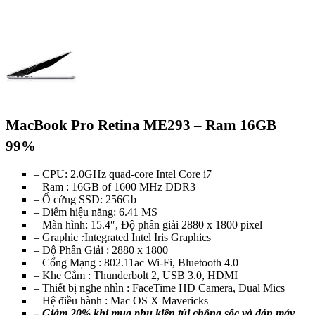
MacBook Pro Retina ME293 – Ram 16GB
99%
– CPU: 2.0GHz quad-core Intel Core i7
– Ram : 16GB of 1600 MHz DDR3
– Ổ cứng SSD: 256Gb
– Điểm hiệu năng: 6.41 MS
– Màn hình: 15.4″, Độ phân giải 2880 x 1800 pixel
– Graphic
:
Integrated Intel Iris Graphics
– Độ Phân Giải : 2880 x 1800
– Cổng Mạng : 802.11ac Wi-Fi, Bluetooth 4.0
– Khe Cắm : Thunderbolt 2, USB 3.0, HDMI
– Thiết bị nghe nhìn : FaceTime HD Camera, Dual Mics
– Hệ điều hành : Mac OS X Mavericks
–
Giảm 20% khi mua phụ kiện túi chống sốc và dán máy