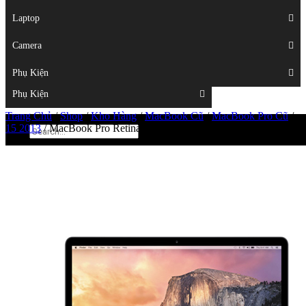
Displays
Laptop
Laptop
Camera
Camera
Phụ Kiện
Top
Phụ Kiện
Trang Chủ
/
Shop
/
Kho Hàng
/
MacBook Cũ
/
MacBook Pro Cũ
/
15 2013
/
MacBook Pro Retina ME293 – Ram 16GB 99%