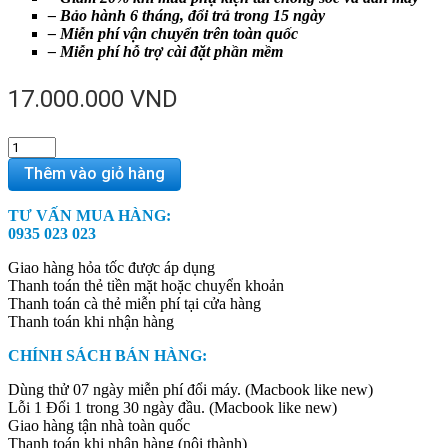
– Bảo hành 6 tháng, đổi trả trong 15 ngày
– Miễn phí vận chuyển trên toàn quốc
– Miễn phí hỗ trợ cài đặt phần mềm
17.000.000
VND
MacBook
Pro
Thêm vào giỏ hàng
Retina
ME293
TƯ VẤN MUA HÀNG:
-
0935 023 023
Ram
16GB
Giao hàng hỏa tốc được áp dụng
99%
Thanh toán thẻ tiền mặt hoặc chuyển khoản
quantity
Thanh toán cà thẻ miễn phí tại cửa hàng
Thanh toán khi nhận hàng
CHÍNH SÁCH BÁN HÀNG:
Dùng thử 07 ngày miễn phí đổi máy. (Macbook like new)
Lỗi 1 Đổi 1 trong 30 ngày đầu. (Macbook like new)
Giao hàng tận nhà toàn quốc
Thanh toán khi nhận hàng (nội thành)