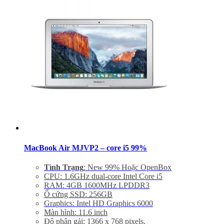
Hệ điều hành: Mac OS X 10.9 or OS X 10.8
Giảm 20% khi mua phụ kiện túi chống sốc và dán
máy
Bảo hành 6 tháng, đổi trả trong 15 ngày
Miễn phí vận chuyển trên toàn quốc
Miễn phí hỗ trợ cài đặt phần mềm
MacBook Air MJVP2 – core i5 99%
Tình Trạng
: New 99% Hoặc OpenBox
CPU: 1.6GHz dual-core Intel Core i5
RAM: 4GB 1600MHz LPDDR3
Ổ cứng SSD: 256GB
Graphics: Intel HD Graphics 6000
Màn hình: 11.6 inch
Độ phân gải: 1366 x 768 pixels.