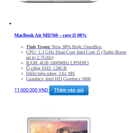
MacBook Air MD760 – core i5 98%
Tình Trạng
: New 98% Hoặc OpenBox
CPU: 1.3 GHz Dual-Core Intel Core i5 (Turbo Boost
up to 2.7GHz)
RAM: 4GB 1600MHz LPDDR3
Ổ cứng SSD: 128GB
Điểm hiệu năng: 3.61 MS
Graphics: Intel HD Graphics 5000
Màn hình: 13.3″
Độ phân gải: 1440 x 900
11.000.000
VND
Thêm vào giỏ
Cổng mạng: 802.11ac Wi-Fi, Bluetooth 4.0
Khe cắm: Dual USB 3.0 Ports, One Thunderbolt Port
Thiết bị nghe nhìn: 720p FaceTime HD Camera,
SDXC Card Slot
Hệ điều hành: Mac OS X Mavericks
Giảm 20% khi mua phụ kiện túi chống sốc và dán
máy
Bảo hành 6 tháng, đổi trả trong 15 ngày