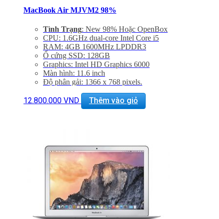
MacBook Air MJVM2 98%
Tình Trạng
: New 98% Hoặc OpenBox
CPU: 1.6GHz dual-core Intel Core i5
RAM: 4GB 1600MHz LPDDR3
Ổ cứng SSD: 128GB
Graphics: Intel HD Graphics 6000
Màn hình: 11.6 inch
Độ phân gải: 1366 x 768 pixels.
Cổng mạng:, WIFI 802.11 ac/a/b/g/n, Bluetooth 4.0
Khe cắm: 2 cổng USB 3.0, Thunderbolt , Cổng sạc
12.800.000
VND
Thêm vào giỏ
MagSafe 2, Jack 3.5mm, Khe đọc SDXC card
Thiết bị nghe nhìn: 720p FaceTime HD Camera,
SDXC Card Slot
Hệ điều hành: Mac OS X Yosemite 10.10
Giảm 20% khi mua phụ kiện túi chống sốc và dán
máy
Bảo hành 06 tháng, đổi trả trong 7 ngày
Miễn phí vận chuyển trên toàn quốc
Miễn phí hỗ trợ cài đặt phần mềm