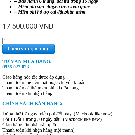
– Bảo hành 6 tháng, đổi trả trong 15 ngày
– Miễn phí vận chuyển trên toàn quốc
– Miễn phí hỗ trợ cài đặt phần mềm
17.500.000
VND
Macbook
Pro
Thêm vào giỏ hàng
Retina
ME665
TƯ VẤN MUA HÀNG:
99%
0935 023 023
quantity
Giao hàng hỏa tốc được áp dụng
Thanh toán thẻ tiền mặt hoặc chuyển khoản
Thanh toán cà thẻ miễn phí tại cửa hàng
Thanh toán khi nhận hàng
CHÍNH SÁCH BÁN HÀNG:
Dùng thử 07 ngày miễn phí đổi máy. (Macbook like new)
Lỗi 1 Đổi 1 trong 30 ngày đầu. (Macbook like new)
Giao hàng tận nhà toàn quốc
Thanh toán khi nhận hàng (nội thành)