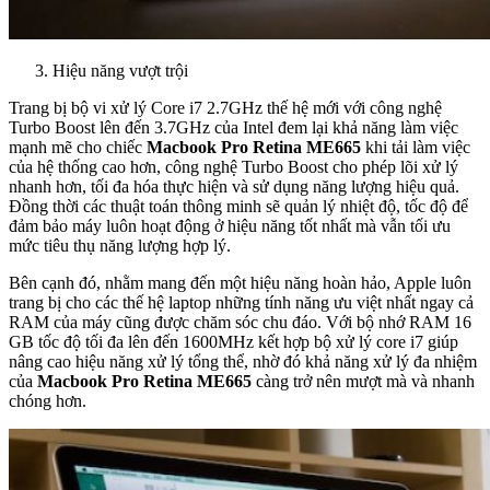
Hiệu năng vượt trội
Trang bị bộ vi xử lý Core i7 2.7GHz thế hệ mới với công nghệ
Turbo Boost lên đến 3.7GHz của Intel đem lại khả năng làm việc
mạnh mẽ cho chiếc
Macbook Pro Retina ME665
khi tải làm việc
của hệ thống cao hơn, công nghệ Turbo Boost cho phép lõi xử lý
nhanh hơn, tối đa hóa thực hiện và sử dụng năng lượng hiệu quả.
Đồng thời các thuật toán thông minh sẽ quản lý nhiệt độ, tốc độ để
đảm bảo máy luôn hoạt động ở hiệu năng tốt nhất mà vẫn tối ưu
mức tiêu thụ năng lượng hợp lý.
Bên cạnh đó, nhằm mang đến một hiệu năng hoàn hảo, Apple luôn
trang bị cho các thế hệ laptop những tính năng ưu việt nhất ngay cả
RAM của máy cũng được chăm sóc chu đáo. Với bộ nhớ RAM 16
GB tốc độ tối đa lên đến 1600MHz kết hợp bộ xử lý core i7 giúp
nâng cao hiệu năng xử lý tổng thể, nhờ đó khả năng xử lý đa nhiệm
của
Macbook Pro Retina ME665
càng trở nên mượt mà và nhanh
chóng hơn.