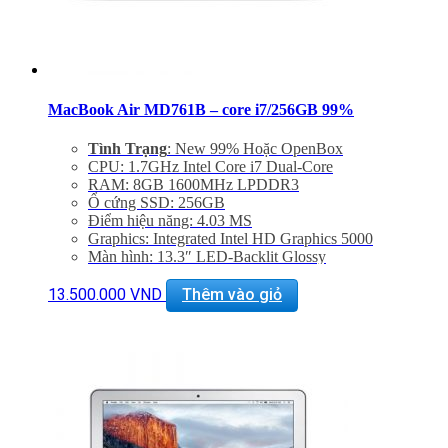
MacBook Air MD761B – core i7/256GB 99%
Tình Trạng
: New 99% Hoặc OpenBox
CPU: 1.7GHz Intel Core i7 Dual-Core
RAM: 8GB 1600MHz LPDDR3
Ổ cứng SSD: 256GB
Điểm hiệu năng: 4.03 MS
Graphics: Integrated Intel HD Graphics 5000
Màn hình: 13.3″ LED-Backlit Glossy
Độ phân giải: 1440 x 900
Cổng mạng: 802.11ac Wi-Fi, Bluetooth 4.0
13.500.000
VND
Thêm vào giỏ
Khe cắm: Dual USB 3.0 Ports, One Thunderbolt Port
Thiết bị nghe nhìn: 720p FaceTime HD Camera,
SDXC Card Slot
Hệ điều hành: Mac OS X 10.9 or OS X 10.8
Giảm 20% khi mua phụ kiện túi chống sốc và dán
máy
Bảo hành 6 tháng, đổi trả trong 15 ngày
Miễn phí vận chuyển trên toàn quốc