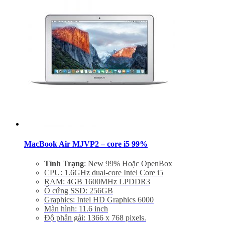
máy
Bảo hành 6 tháng, đổi trả trong 15 ngày
Miễn phí vận chuyển trên toàn quốc
Miễn phí hỗ trợ cài đặt phần mềm
MacBook Air MJVP2 – core i5 99%
Tình Trạng
: New 99% Hoặc OpenBox
CPU: 1.6GHz dual-core Intel Core i5
RAM: 4GB 1600MHz LPDDR3
Ổ cứng SSD: 256GB
Graphics: Intel HD Graphics 6000
Màn hình: 11.6 inch
Độ phân gải: 1366 x 768 pixels.