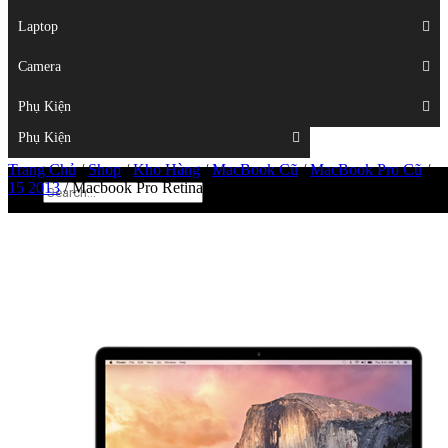
Displays
Laptop
Laptop
Camera
Camera
Phụ Kiện
Top
Phụ Kiện
Trang Chủ
/
Shop
/
Kho Hàng
/
MacBook Cũ
/
MacBook Pro Cũ
/
15 2013
/
Macbook Pro Retina ME665 99%