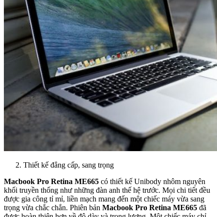
Thiết kế đẳng cấp, sang trọng
Macbook Pro Retina ME665
có thiết kế Unibody nhôm nguyên
khối truyền thống như những đàn anh thế hệ trước. Mọi chi tiết đều
được gia công tỉ mỉ, liền mạch mang đến một chiếc máy vừa sang
trọng vừa chắc chắn. Phiên bản
Macbook Pro Retina ME665
đã
được hoàn thiện hơn về độ dày và trọng lượng. Một chiếc máy chỉ