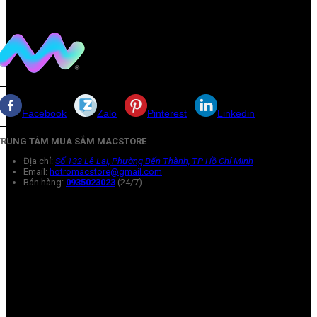
Facebook
Zalo
Pinterest
Linkedin
TRUNG TÂM MUA SẮM MACSTORE
Địa chỉ:
Số 132 Lê Lai, Phường Bến Thành, TP Hồ Chí Minh
Email:
hotromacstore@gmail.com
Bán hàng:
0935023023
(24/7)