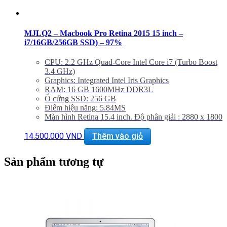
MJLQ2 – Macbook Pro Retina 2015 15 inch –
i7/16GB/256GB SSD) – 97%
CPU: 2.2 GHz Quad-Core Intel Core i7 (Turbo Boost
3.4 GHz)
Graphics: Integrated Intel Iris Graphics
RAM: 16 GB 1600MHz DDR3L
Ổ cứng SSD: 256 GB
Điểm hiệu năng: 5.84MS
Màn hình Retina 15.4 inch. Độ phân giải : 2880 x 1800
Cổng Mạng : 802.11ac Wi-Fi, Bluetooth 4.0
Khe Cắm : Thunderbolt 2, USB 3.0, HDMI
14.500.000
VND
Thêm vào giỏ
Thiết bị nghe nhìn : FaceTime HD Camera, Dual Mics
Force Touch Trackpad
Sản phẩm tương tự
Hệ điều hành : Mac OS X Yosimite
Bảo hành 06 tháng, đổi trả trong 15 ngày
Giảm 20% khi mua phụ kiện túi chống sốc và dán
máy
Miễn phí vận chuyển trên toàn quốc
Miễn phí hỗ trợ cài đặt phần mềm