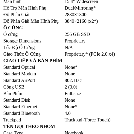
Màn hình
15.4″ Widescreen
Hỗ Trợ Màn Hình Phụ
Dual/Mirroring*
Độ Phân Giải
2880×1800
Độ Phân Giải Màn Hình Phụ
3840×2160 (x2*)
Ổ CỨNG
Ổ cứng
256 GB SSD
Storage Dimensions
Proprietary
Tốc Độ Ổ Cứng
N/A
Giao Thức Ổ Cứng
Proprietary* (PCIe 2.0 x4)
GIAO TIẾP VÀ BÀN PHÍM
Standard Optical
None*
Standard Modem
None
Standard AirPort
802.11ac
Cổng USB
2 (3.0)
Bàn Phím
Full-size
Standard Disk
None
Standard Ethernet
None*
Standard Bluetooth
4.0
Trackpad
Trackpad (Force Touch)
TÊN GỌI THEO NHÓM
Case Type
Notebook