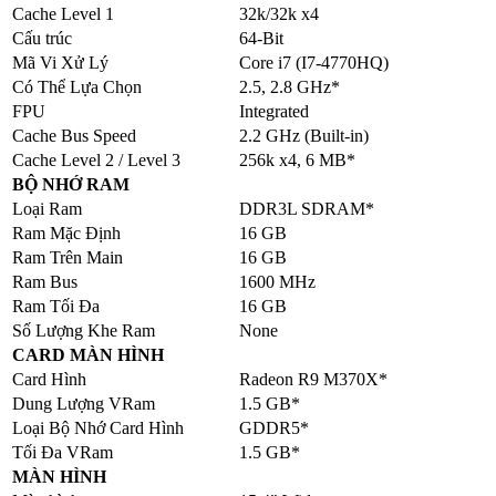
Cache Level 1
32k/32k x4
Cấu trúc
64-Bit
Mã Vi Xử Lý
Core i7 (I7-4770HQ)
Có Thể Lựa Chọn
2.5, 2.8 GHz*
FPU
Integrated
Cache Bus Speed
2.2 GHz (Built-in)
Cache Level 2 / Level 3
256k x4, 6 MB*
BỘ NHỚ RAM
Loại Ram
DDR3L SDRAM*
Ram Mặc Định
16 GB
Ram Trên Main
16 GB
Ram Bus
1600 MHz
Ram Tối Đa
16 GB
Số Lượng Khe Ram
None
CARD MÀN HÌNH
Card Hình
Radeon R9 M370X*
Dung Lượng VRam
1.5 GB*
Loại Bộ Nhớ Card Hình
GDDR5*
Tối Đa VRam
1.5 GB*
MÀN HÌNH