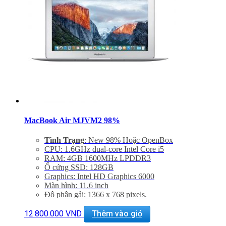
MacBook Air MJVM2 98%
Tình Trạng
: New 98% Hoặc OpenBox
CPU: 1.6GHz dual-core Intel Core i5
RAM: 4GB 1600MHz LPDDR3
Ổ cứng SSD: 128GB
Graphics: Intel HD Graphics 6000
Màn hình: 11.6 inch
Độ phân gải: 1366 x 768 pixels.
Cổng mạng:, WIFI 802.11 ac/a/b/g/n, Bluetooth 4.0
Khe cắm: 2 cổng USB 3.0, Thunderbolt , Cổng sạc
12.800.000
VND
Thêm vào giỏ
MagSafe 2, Jack 3.5mm, Khe đọc SDXC card