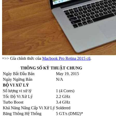
=>> Gía chính thức của
Macbook Pro Retina 2015 cũ
.
THÔNG SỐ KỸ THUẬT CHUNG
Ngày Bắt Đầu Bán
May 19, 2015
Ngày Ngừng Bán
N/A
BỘ VI XỬ LÝ
Số lượng vi xử lý
1 (4 Cores)
Tốc Độ Vi Xử Lý
2.2 GHz
Turbo Boost
3.4 GHz
Khả Năng Nâng Cấp Vi Xử Lý
Soldered
Băng Thông Hệ Thống
5 GT/s (DMI2)*