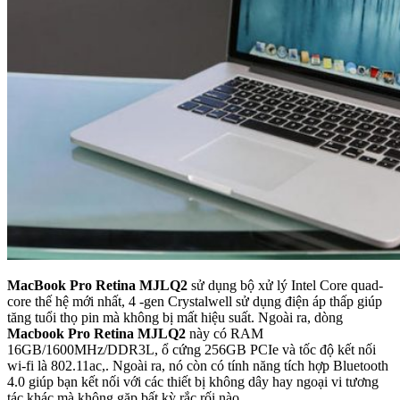
MacBook Pro Retina MJLQ2
sử dụng bộ xử lý Intel Core quad-
core thế hệ mới nhất, 4 -gen Crystalwell sử dụng điện áp thấp giúp
tăng tuổi thọ pin mà không bị mất hiệu suất. Ngoài ra, dòng
Macbook Pro Retina MJLQ2
này có RAM
16GB/1600MHz/DDR3L, ổ cứng 256GB PCIe và tốc độ kết nối
wi-fi là 802.11ac,. Ngoài ra, nó còn có tính năng tích hợp Bluetooth
4.0 giúp bạn kết nối với các thiết bị không dây hay ngoại vi tương
tác khác mà không gặp bất kỳ rắc rối nào.