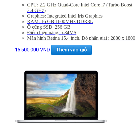
CPU: 2.2 GHz Quad-Core Intel Core i7 (Turbo Boost
3.4 GHz)
Graphics: Integrated Intel Iris Graphics
RAM: 16 GB 1600MHz DDR3L
Ổ cứng SSD: 256 GB
Điểm hiệu năng: 5.84MS
Màn hình Retina 15.4 inch. Độ phân giải : 2880 x 1800
Cổng Mạng : 802.11ac Wi-Fi, Bluetooth 4.0
Khe Cắm : Thunderbolt 2, USB 3.0, HDMI
15.500.000
VND
Thêm vào giỏ
Thiết bị nghe nhìn : FaceTime HD Camera, Dual Mics
Force Touch Trackpad
Hệ điều hành : Mac OS X Yosimite
Bảo hành 06 tháng, đổi trả trong 15 ngày
Giảm 20% khi mua phụ kiện túi chống sốc và dán
máy
Miễn phí vận chuyển trên toàn quốc
Miễn phí hỗ trợ cài đặt phần mềm