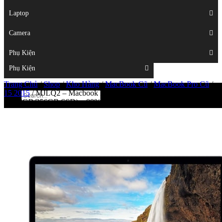
Displays
Laptop
Laptop
Camera
Camera
Phụ Kiện
Top
Phụ Kiện
Trang Chủ
/
Shop
/
Kho Hàng
/
MacBook Cũ
/
MacBook Pro Cũ
/
15 2015
/
MJLQ2 – Macbook Pro Retina 2015 15 inch –
(i7/16GB/256GB SSD) – 99%