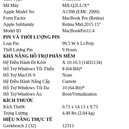
Mã Máy
MJLQ2LL/A*
Apple Model No
A1398 (EMC 2909)
Form Factor
MacBook Pro (Retina)
Apple Subfamily
Retina Mid-2015 15″
Model ID
MacBookPro11.4
PIN VÀ THỜI LƯỢNG PIN
Loại Pin
99.5 W h Li-Poly
Thời Lượng Pin
9 Hours
KHẢ NĂNG HỖ TRỢ PHẦN MỀM
Hệ Điều Hành Đi Kèm
X 10.10.3 (14D2134)
Hỗ Trợ Windows Tối Thiểu
8 (64-Bit)*
Hỗ Trợ MacOS 9
None
Hệ Điều Hành Nâng Cấp
Current
Hỗ Trợ Windows Tối Đa
10 (64-Bit)*
Hỗ Trợ Windows Ảo
Boot/Virtualization
KÍCH THƯỚC
Kích Thước
0.71 x 14.13 x 9.73
Trọng Lượng
4.49 lbs (2.04 kg)
HIỆU NĂNG THỰC TẾ
Geekbench 2 (32)
12313