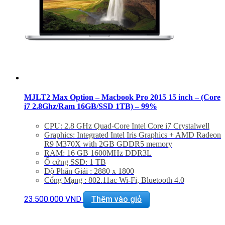
MJLT2 Max Option – Macbook Pro 2015 15 inch – (Core
i7 2.8Ghz/Ram 16GB/SSD 1TB) – 99%
CPU: 2.8 GHz Quad-Core Intel Core i7 Crystalwell
Graphics: Integrated Intel Iris Graphics + AMD Radeon
R9 M370X with 2GB GDDR5 memory
RAM: 16 GB 1600MHz DDR3L
Ổ cứng SSD: 1 TB
Độ Phân Giải : 2880 x 1800
Cổng Mạng : 802.11ac Wi-Fi, Bluetooth 4.0
Khe Cắm : Thunderbolt 2, USB 3.0, HDMI
Thiết bị nghe nhìn : FaceTime HD Camera, Dual Mics
23.500.000
VND
Thêm vào giỏ
Màn hình: 15.4″ inch RETINA
Force Touch Trackpad