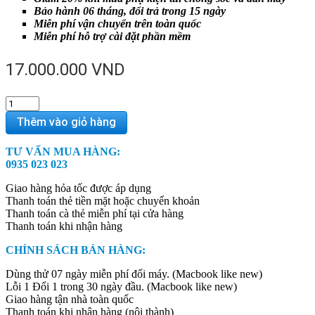
Bảo hành 06 tháng, đổi trả trong 15 ngày
Miễn phí vận chuyển trên toàn quốc
Miễn phí hỗ trợ cài đặt phần mềm
17.000.000
VND
MJLQ2
-
Thêm vào giỏ hàng
Macbook
Pro
TƯ VẤN MUA HÀNG:
Retina
0935 023 023
2015
15
Giao hàng hỏa tốc được áp dụng
inch
Thanh toán thẻ tiền mặt hoặc chuyển khoản
-
Thanh toán cà thẻ miễn phí tại cửa hàng
(i7/16GB/256GB
Thanh toán khi nhận hàng
SSD)
-
CHÍNH SÁCH BÁN HÀNG:
99%
quantity
Dùng thử 07 ngày miễn phí đổi máy. (Macbook like new)
Lỗi 1 Đổi 1 trong 30 ngày đầu. (Macbook like new)
Giao hàng tận nhà toàn quốc
Thanh toán khi nhận hàng (nội thành)