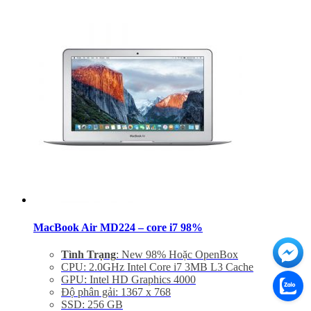
Thiết bị nghe nhìn: 720p FaceTime HD Camera,
SDXC Card Slot
Hệ điều hành: Mac OS X Yosemite 10.10
Giảm 20% khi mua phụ kiện túi chống sốc và dán
máy
Bảo hành 06 tháng, đổi trả trong 7 ngày
Miễn phí vận chuyển trên toàn quốc
Miễn phí hỗ trợ cài đặt phần mềm
MacBook Air MD224 – core i7 98%
Tình Trạng
: New 98% Hoặc OpenBox
CPU: 2.0GHz Intel Core i7 3MB L3 Cache
GPU: Intel HD Graphics 4000
Độ phân gải: 1367 x 768
SSD: 256 GB