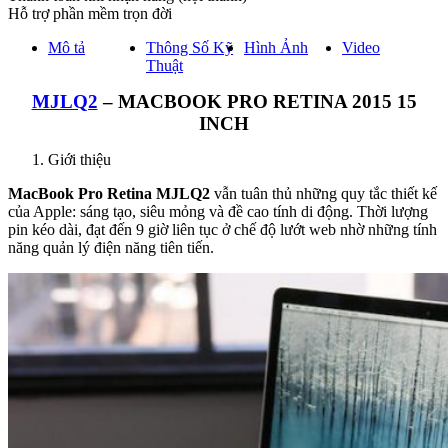
Hỗ trợ phần mềm trọn đời
Mô tả
Thông Số Kỹ
Hình Ảnh
Video
Thuật
MJLQ2
– MACBOOK PRO RETINA 2015 15
INCH
Giới thiệu
MacBook Pro Retina MJLQ2
vẫn tuân thủ những quy tắc thiết kế
của Apple: sáng tạo, siêu mỏng và đề cao tính di động. Thời lượng
pin kéo dài, đạt đến 9 giờ liên tục ở chế độ lướt web nhờ những tính
năng quản lý điện năng tiên tiến.