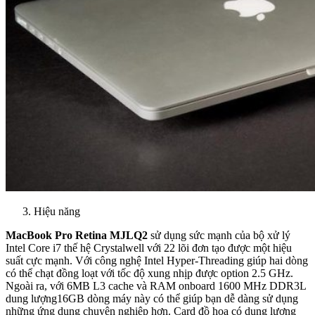
Hiệu năng
MacBook Pro Retina MJLQ2
sử dụng sức mạnh của bộ xử lý
Intel Core i7 thế hệ Crystalwell với 22 lõi đơn tạo được một hiệu
suất cực mạnh. Với công nghệ Intel Hyper-Threading giúp hai dòng
có thể chạt đồng loạt với tốc độ xung nhịp được option 2.5 GHz.
Ngoài ra, với 6MB L3 cache và RAM onboard 1600 MHz DDR3L
dung lượng16GB dòng máy này có thể giúp bạn dễ dàng sử dụng
những ứng dụng chuyên nghiệp hơn. Card đồ họa có dung lượng