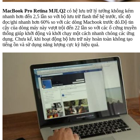
MacBook Pro Retina MJLQ2
có hệ lưu trữ lý tưởng không kém
nhanh hơn đến 2,5 lần so với bộ lưu trữ flash thế hệ trước, tốc độ
đọc/ghi nhanh hơn 60% so với các dòng Macbook trước đó.Độ tin
cậy của dòng máy này vượt trội đến 22 lần so với các ổ cứng truyền
thống giúp khởi động và khởi chạy một cách nhanh chóng các ứng
dụng. Chưa kể, khi hoạt động bộ lưu trữ này hoàn toàn không tạo
tiếng ồn và sử dụng năng lượng cực kỳ hiệu quả.