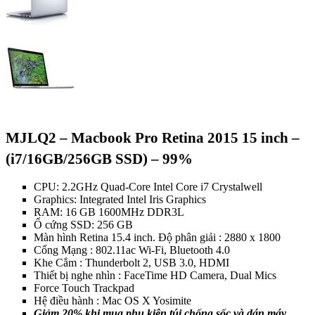
MJLQ2 – Macbook Pro Retina 2015 15 inch –
(i7/16GB/256GB SSD) – 99%
CPU: 2.2GHz Quad-Core Intel Core i7 Crystalwell
Graphics: Integrated Intel Iris Graphics
RAM: 16 GB 1600MHz DDR3L
Ổ cứng SSD: 256 GB
Màn hình Retina 15.4 inch. Độ phân giải : 2880 x 1800
Cổng Mạng : 802.11ac Wi-Fi, Bluetooth 4.0
Khe Cắm : Thunderbolt 2, USB 3.0, HDMI
Thiết bị nghe nhìn : FaceTime HD Camera, Dual Mics
Force Touch Trackpad
Hệ điều hành : Mac OS X Yosimite
Giảm 20% khi mua phụ kiện túi chống sốc và dán máy