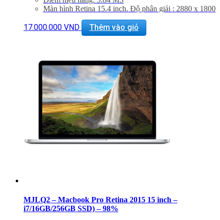
Màn hình Retina 15.4 inch. Độ phân giải : 2880 x 1800
Cổng Mạng : 802.11ac Wi-Fi, Bluetooth 4.0
Khe Cắm : Thunderbolt 2, USB 3.0, HDMI
17.000.000
VND
Thêm vào giỏ
Thiết bị nghe nhìn : FaceTime HD Camera, Dual Mics
Force Touch Trackpad
Hệ điều hành : Mac OS X Yosimite
Bảo hành 6 tháng, đổi trả trong vòng 15 ngày
Miễn phí vận chuyển toàn quốc
Miễn phí hỗ trợ cài đặt phần mềm
MJLQ2 – Macbook Pro Retina 2015 15 inch –
i7/16GB/256GB SSD) – 98%