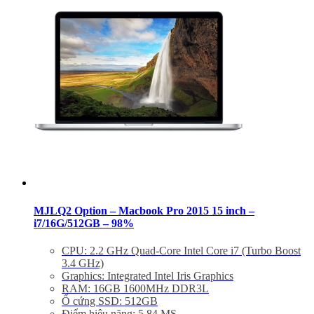
Hệ điều hành : Mac OS X Yosimite
Giảm 20% khi mua phụ kiện túi chống sốc và dán
máy
Bảo hành 6 tháng, đổi trả trong 7 ngày
Miễn phí vận chuyển trên toàn quốc
Miễn phí hỗ trợ cài đặt phần mềm
MJLQ2 Option – Macbook Pro 2015 15 inch –
i7/16G/512GB – 98%
CPU: 2.2 GHz Quad-Core Intel Core i7 (Turbo Boost
3.4 GHz)
Graphics: Integrated Intel Iris Graphics
RAM: 16GB 1600MHz DDR3L
Ổ cứng SSD: 512GB
Điểm hiệu năng: 5.84 MS